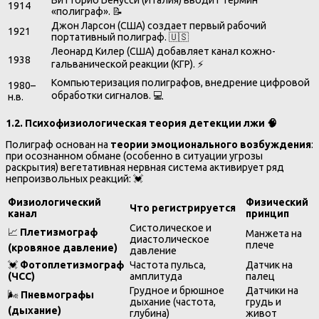
1914
«полиграф». 📝
Джон Ларсон (США) создает первый рабочий
1921
портативный полиграф. 🇺🇸
Леонард Килер (США) добавляет канал кожно-
1938
гальванической реакции (КГР). ⚡
Компьютеризация полиграфов, внедрение цифровой
1980–
обработки сигналов. 💻
н.в.
1.2. Психофизиологическая теория детекции лжи
🧠
Полиграф основан на
теории эмоционального возбуждения
:
при осознанном обмане (особенно в ситуации угрозы
раскрытия) вегетативная нервная система активирует ряд
непроизвольных реакций: 💓
Физиологический
Физический
Что регистрируется
канал
принцип
Систолическое и
📈
Плетизмограф
Манжета на
диастолическое
плече
(кровяное давление)
давление
💓
Фотоплетизмограф
Частота пульса,
Датчик на
(ЧСС)
амплитуда
палец
Грудное и брюшное
Датчики на
🌬️
Пневмографы
дыхание (частота,
грудь и
(дыхание)
глубина)
живот