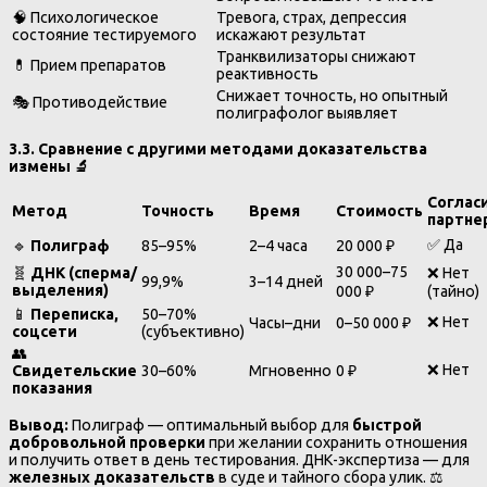
🧠 Психологическое
Тревога, страх, депрессия
состояние тестируемого
искажают результат
Транквилизаторы снижают
💊 Прием препаратов
реактивность
Снижает точность, но опытный
🎭 Противодействие
полиграфолог выявляет
3.3. Сравнение с другими методами доказательства
измены
🔬
Соглас
Метод
Точность
Время
Стоимость
партне
✅ Да
🔹
Полиграф
85–95%
2–4 часа
20 000 ₽
30 000–75
🧬
ДНК (сперма/
❌ Нет
99,9%
3–14 дней
выделения)
000 ₽
(тайно)
📱
Переписка,
50–70%
❌ Нет
Часы–дни
0–50 000 ₽
соцсети
(субъективно)
👥
❌ Нет
Свидетельские
30–60%
Мгновенно
0 ₽
показания
Вывод:
Полиграф — оптимальный выбор для
быстрой
добровольной проверки
при желании сохранить отношения
и получить ответ в день тестирования. ДНК-экспертиза — для
железных доказательств
в суде и тайного сбора улик. ⚖️