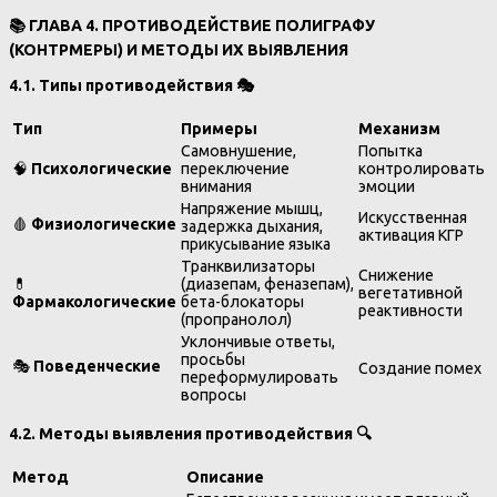
📚
ГЛАВА 4. ПРОТИВОДЕЙСТВИЕ ПОЛИГРАФУ
(КОНТРМЕРЫ) И МЕТОДЫ ИХ ВЫЯВЛЕНИЯ
4.1. Типы противодействия
🎭
Тип
Примеры
Механизм
Самовнушение,
Попытка
🧠
Психологические
переключение
контролировать
внимания
эмоции
Напряжение мышц,
Искусственная
🩸
Физиологические
задержка дыхания,
активация КГР
прикусывание языка
Транквилизаторы
Снижение
💊
(диазепам, феназепам),
вегетативной
Фармакологические
бета-блокаторы
реактивности
(пропранолол)
Уклончивые ответы,
просьбы
🎭
Поведенческие
Создание помех
переформулировать
вопросы
4.2. Методы выявления противодействия
🔍
Метод
Описание