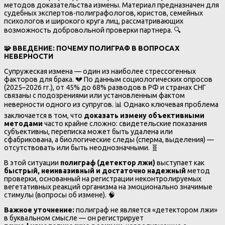
методов доказательства измены. Материал предназначен для
судебных экспертов-полиграфологов, юристов, семейных
психологов и широкого круга лиц, рассматривающих
возможность добровольной проверки партнера. 🔍
🧩
ВВЕДЕНИЕ: ПОЧЕМУ ПОЛИГРАФ В ВОПРОСАХ
НЕВЕРНОСТИ
Супружеская измена — один из наиболее стрессогенных
факторов для брака. 💔 По данным социологических опросов
(2025–2026 гг.), от 45% до 68% разводов в РФ и странах СНГ
связаны с подозрениями или установленным фактом
неверности одного из супругов. 📊 Однако ключевая проблема
заключается в том, что
доказать измену объективными
методами
часто крайне сложно: свидетельские показания
субъективны, переписка может быть удалена или
сфабрикована, а биологические следы (сперма, выделения) —
отсутствовать или быть неоднозначными. 🧬
В этой ситуации
полиграф (детектор лжи)
выступает как
быстрый, неинвазивный и достаточно надежный
метод
проверки, основанный на регистрации неконтролируемых
вегетативных реакций организма на эмоционально значимые
стимулы (вопросы об измене). 🧠
Важное уточнение:
полиграф не является «детектором лжи»
в буквальном смысле — он регистрирует