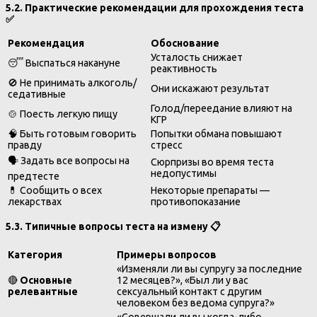
5.2. Практические рекомендации для прохождения теста
✅
Рекомендация
Обоснование
Усталость снижает
😴 Выспаться накануне
реактивность
🚫 Не принимать алкоголь/
Они искажают результат
седативные
Голод/переедание влияют на
🍲 Поесть легкую пищу
КГР
🧠 Быть готовым говорить
Попытки обмана повышают
правду
стресс
🗣️ Задать все вопросы на
Сюрпризы во время теста
недопустимы
предтесте
💊 Сообщить о всех
Некоторые препараты —
лекарствах
противопоказание
5.3. Типичные вопросы теста на измену
📋
Категория
Примеры вопросов
«Изменяли ли вы супругу за последние
🔴
Основные
12 месяцев?», «Был ли у вас
релевантные
сексуальный контакт с другим
человеком без ведома супруга?»
«Совершали ли вы когда-либо