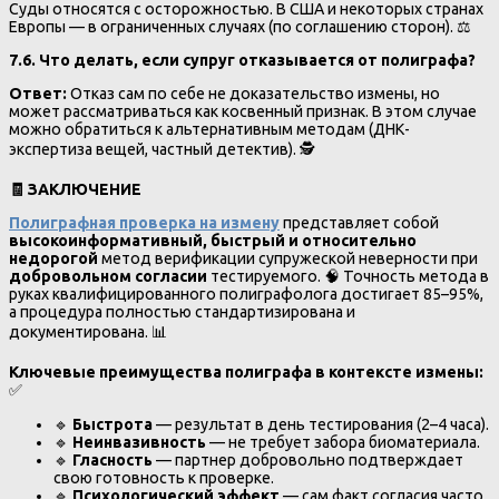
Суды относятся с осторожностью. В США и некоторых странах
Европы — в ограниченных случаях (по соглашению сторон). ⚖️
7.6. Что делать, если супруг отказывается от полиграфа?
Ответ:
Отказ сам по себе не доказательство измены, но
может рассматриваться как косвенный признак. В этом случае
можно обратиться к альтернативным методам (ДНК-
экспертиза вещей, частный детектив). 🕵️
🧾
ЗАКЛЮЧЕНИЕ
Полиграфная проверка на измену
представляет собой
высокоинформативный, быстрый и относительно
недорогой
метод верификации супружеской неверности при
добровольном согласии
тестируемого. 🧠 Точность метода в
руках квалифицированного полиграфолога достигает 85–95%,
а процедура полностью стандартизирована и
документирована. 📊
Ключевые преимущества полиграфа в контексте измены:
✅
🔹
Быстрота
— результат в день тестирования (2–4 часа).
🔹
Неинвазивность
— не требует забора биоматериала.
🔹
Гласность
— партнер добровольно подтверждает
свою готовность к проверке.
🔹
Психологический эффект
— сам факт согласия часто