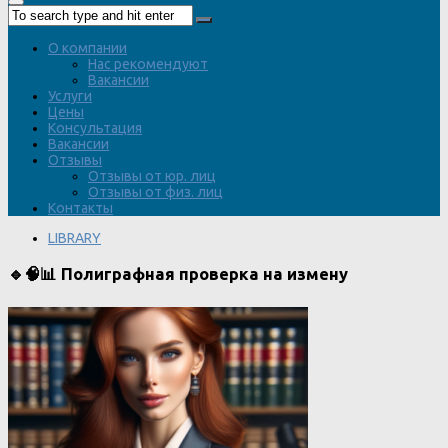
О компании
Нас рекомендуют
Вакансии
Услуги
Цены
Консультация
Вакансии
Отзывы
Отзывы от юр. лиц
Отзывы от физ. лиц
Контакты
LIBRARY
🔹🧠📊 Полиграфная проверка на измену