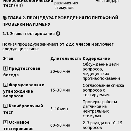
Нейропсихологический
Не стандарт
различению
тест (НП)
стимулов
📚
ГЛАВА 2. ПРОЦЕДУРА ПРОВЕДЕНИЯ ПОЛИГРАФНОЙ
ПРОВЕРКИ НА ИЗМЕНУ
2.1. Этапы тестирования
⏱️
Полная процедура занимает
от 2 до 4 часов
и включает
следующие этапы:
Этап
Длительность
Содержание
Обсуждение цели,
1️⃣
Предтестовая
вопросов,
30–60 мин
медицинских
беседа
противопоказаний
2️⃣
Формулировка и
Согласование списка
15–30 мин
вопросов с
утверждение
тестируемым
вопросов
Проверка работы
3️⃣
Калибровочный
датчиков на
5–10 мин
нейтральных
тест
стимулах
4️⃣
Основное
2–3 раунда по 10–15
60–90 мин
вопросов
тестирование