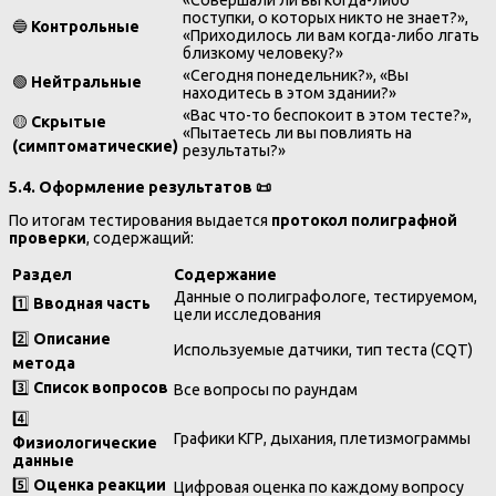
поступки, о которых никто не знает?»,
🔵
Контрольные
«Приходилось ли вам когда-либо лгать
близкому человеку?»
«Сегодня понедельник?», «Вы
🟢
Нейтральные
находитесь в этом здании?»
«Вас что-то беспокоит в этом тесте?»,
🟡
Скрытые
«Пытаетесь ли вы повлиять на
(симптоматические)
результаты?»
5.4. Оформление результатов
📜
По итогам тестирования выдается
протокол полиграфной
проверки
, содержащий:
Раздел
Содержание
Данные о полиграфологе, тестируемом,
1️⃣
Вводная часть
цели исследования
2️⃣
Описание
Используемые датчики, тип теста (CQT)
метода
3️⃣
Список вопросов
Все вопросы по раундам
4️⃣
Графики КГР, дыхания, плетизмограммы
Физиологические
данные
5️⃣
Оценка реакции
Цифровая оценка по каждому вопросу