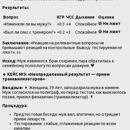
Результаты:
Вопрос
КГР
ЧСС
Дыхание
Оценка
🟢
Не лжет
«Изменяли ли вы мужу?»
+0.3
+4
Спокойное
🟢
Не лжет
«Был ли секс с тренером?»
+0.2
+3
Спокойное
Заключение:
«Реакции на релевантные вопросы не
превышают реакций на контрольные. Вывод: тестируемая не
лжет». 📜
Исход:
Муж извинился. Брак сохранен, пара обратилась к
семейному психологу по вопросам доверия. 🧡
🔹
КЕЙС №3: «Неопределенный результат — прием
транквилизаторов»
Вводные:
👩 Женщина, 39 лет, заподозрила мужа в измене.
Муж согласился на полиграф, но перед тестом, как выяснилось
позже, принял феназепам (транквилизатор). 💊
Процедура:
Предтестовая беседа: муж вял, апатичен, но отрицает
прием лекарств.
Тестирование: слабые, сглаженные реакции по всем
каналам.