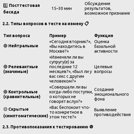
Обсуждение
5️⃣
Посттестовая
15–30 мин
результатов,
беседа
возможное признание
2.2. Типы вопросов в тесте на измену
📋
Тип вопроса
Пример
Функция
«Сегодня вторник?»,
Оценка
🟢
Нейтральные
«Вы находитесь в
базальной
Москве?»
активности
«Изменяли ли вы
супругу(е) за
🔴
Релевантные
последние 12
Целевые
(значимые)
месяцев?», «Был ли у
вопросы
вас секс с другим
человеком?»
«Совершали ли вы
Создание
🔵
Контрольные
когда-либо поступки,
эмоционального
(сравнительные)
о которых не
фона
говорят вслух?»
«Вас беспокоит что-
🟡
Скрытые
Выявление
то конкретное в
противодействия
(симптоматические)
этом тесте?»
2.3. Противопоказания к тестированию
🚫