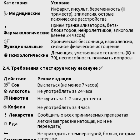
Категория
Условие
Инфаркт, инсульт, беременность (III
🩺
Медицинские
триместр), эпилепсия, острые
психические расстройства
Прием транквилизаторов, бета-
💊
блокаторов, нейролептиков, алкоголя
Фармакологические
(менее 24 часов)
😴
Хроническая бессонница, нарколепсия,
Функциональные
сильное физическое истощение
Деменция, умственная отсталость (IQ <
🧠
Психологические
70), неспособность понимать вопросы
2.4. Требования к тестируемому накануне
✅
Действие
Рекомендация
😴
Сон
Выспаться (не менее 7 часов)
🚫
Алкоголь
Не употреблять за 24 часа
🚭
Никотин
Не курить за 1–2 часа до теста
☕
Кофеин
Не употреблять за 4 часа
💊
Лекарства
Сообщить о всех принимаемых препаратах
Легкий завтрак (не натощак, но и не
🍲
Еда
переедать)
🛏️
Не приходить с температурой, болью, острым
стрессом
Самочувствие