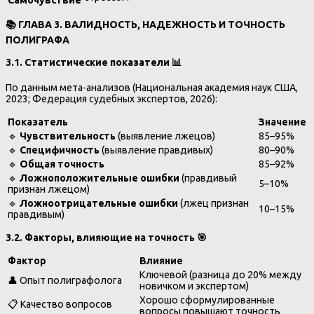
📚
ГЛАВА 3. ВАЛИДНОСТЬ, НАДЕЖНОСТЬ И ТОЧНОСТЬ
ПОЛИГРАФА
3.1. Статистические показатели
📊
По данным мета-анализов (Национальная академия наук США,
2023; Федерация судебных экспертов, 2026):
Показатель
Значение
🔹
Чувствительность
(выявление лжецов)
85–95%
🔹
Специфичность
(выявление правдивых)
80–90%
🔹
Общая точность
85–92%
🔹
Ложноположительные ошибки
(правдивый
5–10%
признан лжецом)
🔹
Ложноотрицательные ошибки
(лжец признан
10–15%
правдивым)
3.2. Факторы, влияющие на точность
🎯
Фактор
Влияние
Ключевой (разница до 20% между
👤 Опыт полиграфолога
новичком и экспертом)
Хорошо сформулированные
📋 Качество вопросов
вопросы повышают точность