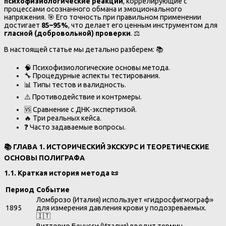
психофизиологические реакции
, коррелирующие с
процессами осознанного обмана и эмоционального
напряжения. 🎯 Его точность при правильном применении
достигает
85–95%
, что делает его ценным инструментом для
гласной (добровольной) проверки
. ⚖️
В настоящей статье мы детально разберем: 📚
🧠 Психофизиологические основы метода.
🔧 Процедурные аспекты тестирования.
📊 Типы тестов и валидность.
⚠️ Противодействие и контрмеры.
🆚 Сравнение с ДНК-экспертизой.
🔥 Три реальных кейса.
❓ Часто задаваемые вопросы.
📚
ГЛАВА 1. ИСТОРИЧЕСКИЙ ЭКСКУРС И ТЕОРЕТИЧЕСКИЕ
ОСНОВЫ ПОЛИГРАФА
1.1. Краткая история метода
📜
Период
Событие
Ломброзо (Италия) использует «гидросфигмограф»
1895
для измерения давления крови у подозреваемых.
🇮🇹
Витторио Бенусси (Италия) вводит термин