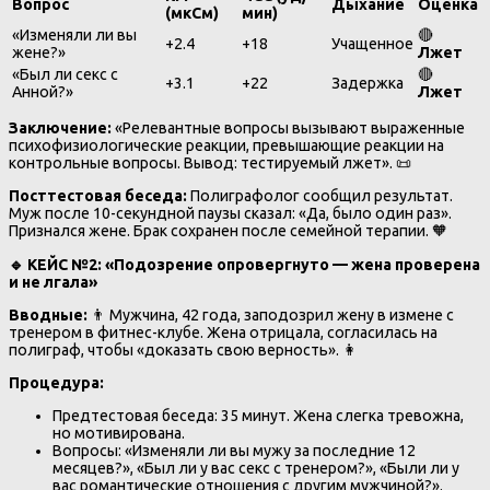
Вопрос
Дыхание
Оценка
(мкСм)
мин)
«Изменяли ли вы
🔴
+2.4
+18
Учащенное
жене?»
Лжет
«Был ли секс с
🔴
+3.1
+22
Задержка
Анной?»
Лжет
Заключение:
«Релевантные вопросы вызывают выраженные
психофизиологические реакции, превышающие реакции на
контрольные вопросы. Вывод: тестируемый лжет». 📜
Посттестовая беседа:
Полиграфолог сообщил результат.
Муж после 10-секундной паузы сказал: «Да, было один раз».
Признался жене. Брак сохранен после семейной терапии. 🧡
🔹
КЕЙС №2: «Подозрение опровергнуто — жена проверена
и не лгала»
Вводные:
👨 Мужчина, 42 года, заподозрил жену в измене с
тренером в фитнес-клубе. Жена отрицала, согласилась на
полиграф, чтобы «доказать свою верность». 👩
Процедура:
Предтестовая беседа: 35 минут. Жена слегка тревожна,
но мотивирована.
Вопросы: «Изменяли ли вы мужу за последние 12
месяцев?», «Был ли у вас секс с тренером?», «Были ли у
вас романтические отношения с другим мужчиной?».