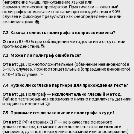
(напряжение мышц, прикусывание языка) или
фармакологических препаратов. Практически — опытный
полиграфолог выявляет попытки противодействия в 90%
случаев и фиксирует результат как «неопределенный» или
«манипуляция». 🎭
7.2. Какова точность полиграфа в вопросах измены?
Ответ:
85–95% при соблюдении методологии и отсутствии
противодействия. 🔢
7.3. Может ли полиграф ошибиться?
Ответ:
Да. Ложноположительные (обвинение невиновного) в
5–10% случаев. Ложноотрицательные (оправдание виновного)
в 10–15% случаев. 📉
7.4. Нужно ли согласие партнера для прохождения теста?
Ответ:
Да. Полиграф —
исключительно гласный метод
.
Тайное тестирование невозможно (нужно подключать датчики
и задавать вопросы). 🤝
7.5. Принимается ли заключение полиграфа в суде?
Ответ:
В РФ и странах СНГ — не в качестве основного
доказательства, но может использоваться как
косвенное
(например, для подтверждения показаний или опровержения).