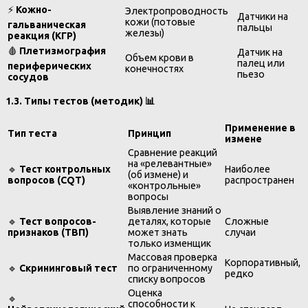
⚡
Кожно-
Электропроводность
Датчики на
кожи (потовые
гальваническая
пальцы
железы)
реакция (КГР)
🩸
Плетизмография
Датчик на
Объем крови в
палец или
периферических
конечностях
пьезо
сосудов
1.3. Типы тестов (методик)
📊
Применение в
Тип теста
Принцип
измене
Сравнение реакций
на «релевантные»
🔹
Тест контрольных
Наиболее
(об измене) и
вопросов (CQT)
распространен
«контрольные»
вопросы
Выявление знаний о
🔹
Тест вопросов-
деталях, которые
Сложные
признаков (ТВП)
может знать
случаи
только изменщик
Массовая проверка
Корпоративный,
🔹
Скрининговый тест
по ограниченному
редко
списку вопросов
Оценка
🔹
способности к