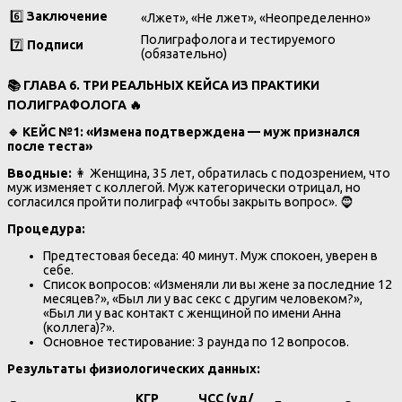
6️⃣
Заключение
«Лжет», «Не лжет», «Неопределенно»
Полиграфолога и тестируемого
7️⃣
Подписи
(обязательно)
📚
ГЛАВА 6. ТРИ РЕАЛЬНЫХ КЕЙСА ИЗ ПРАКТИКИ
ПОЛИГРАФОЛОГА
🔥
🔹
КЕЙС №1: «Измена подтверждена — муж признался
после теста»
Вводные:
👩 Женщина, 35 лет, обратилась с подозрением, что
муж изменяет с коллегой. Муж категорически отрицал, но
согласился пройти полиграф «чтобы закрыть вопрос». 🧔
Процедура:
Предтестовая беседа: 40 минут. Муж спокоен, уверен в
себе.
Список вопросов: «Изменяли ли вы жене за последние 12
месяцев?», «Был ли у вас секс с другим человеком?»,
«Был ли у вас контакт с женщиной по имени Анна
(коллега)?».
Основное тестирование: 3 раунда по 12 вопросов.
Результаты физиологических данных:
КГР
ЧСС (уд/