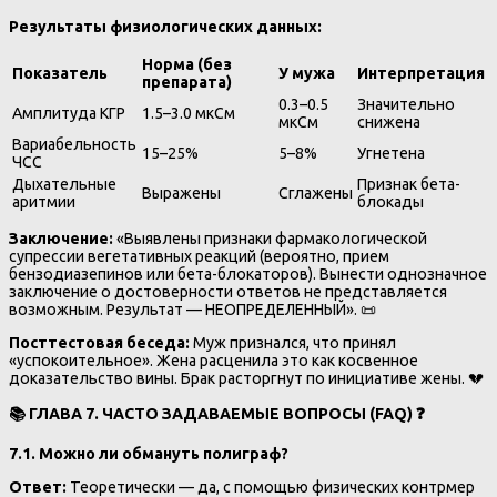
Результаты физиологических данных:
Норма (без
Показатель
У мужа
Интерпретация
препарата)
0.3–0.5
Значительно
Амплитуда КГР
1.5–3.0 мкСм
мкСм
снижена
Вариабельность
15–25%
5–8%
Угнетена
ЧСС
Дыхательные
Признак бета-
Выражены
Сглажены
аритмии
блокады
Заключение:
«Выявлены признаки фармакологической
супрессии вегетативных реакций (вероятно, прием
бензодиазепинов или бета-блокаторов). Вынести однозначное
заключение о достоверности ответов не представляется
возможным. Результат — НЕОПРЕДЕЛЕННЫЙ». 📜
Посттестовая беседа:
Муж признался, что принял
«успокоительное». Жена расценила это как косвенное
доказательство вины. Брак расторгнут по инициативе жены. 💔
📚
ГЛАВА 7. ЧАСТО ЗАДАВАЕМЫЕ ВОПРОСЫ (FAQ)
❓
7.1. Можно ли обмануть полиграф?
Ответ:
Теоретически — да, с помощью физических контрмер