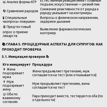
Естественная реакция имеет плавный
📊 Анализ формы КГР
подъем; искусственная — резкий пик
Снижение реактивности от раунда к
🔄 Сравнение раундов
раунду указывает на контрмеры
🧪 Специальные
Вопросы о физическом напряжении,
«вопросы-ловушки»
задержке дыхания
🩸 Предтестовый
Выявление фармакологических
опрос о приеме
контрмер
лекарств
📚
ГЛАВА 5. ПРОЦЕДУРНЫЕ АСПЕКТЫ ДЛЯ СУПРУГОВ: КАК
ПРОХОДИТ ПРОВЕРКА
5.1. Инициация проверки
📝
Кто инициирует
Процедура
👩 Жена
Жена предъявляет претензию, муж
подозревает
соглашается на тест (или отказывается)
мужа
👨 Муж
Муж предъявляет претензию, жена
подозревает
соглашается на тест
жену
🤝 Оба по
Пара приходит вместе, тестируются оба (по
взаимному
отдельности)
согласию