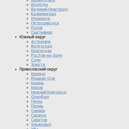
Вологда
Великий Новгород
Калининград
Мурманск
Петрозаводск
Псков
Сыктывкар
Южный округ
Астрахань
Волгоград
Краснодар
Ростов-на-Дону
Сочи
Элиста
Приволжский округ
Ижевск
Йошкар-Ола
Казань
Киров
Нижний Новгород
Оренбург
Пенза
Пермь
Самара
Саранск
Саратов
Ульяновск
Уфа