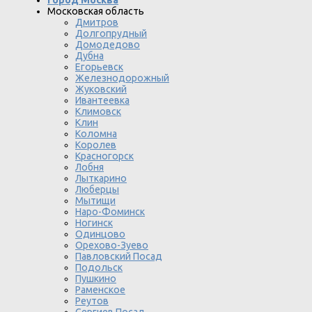
Московская область
Дмитров
Долгопрудный
Домодедово
Дубна
Егорьевск
Железнодорожный
Жуковский
Ивантеевка
Климовск
Клин
Коломна
Королев
Красногорск
Лобня
Лыткарино
Люберцы
Мытищи
Наро-Фоминск
Ногинск
Одинцово
Орехово-Зуево
Павловский Посад
Подольск
Пушкино
Раменское
Реутов
Сергиев Посад