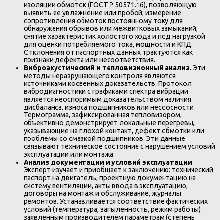
изоляции обмоток (ГОСТ Р 50571.16), позволяющую
выявить ее увлажнение или пробой; измерение
сопротивления обмоток постоянному току для
обнаружения обрывов или межвитковых замыканий;
снятие характеристик холостого хода и под нагрузкой
для оценки потребляемого тока, мощности и КПД.
Отклонения от паспортных данных трактуются как
признаки дефекта или несоответствия.
Виброакустический и тепловизионный анализ.
Эти
методы неразрушающего контроля являются
источниками косвенных доказательств. Протокол
вибродиагностики с графиками спектра вибрации
является неоспоримым доказательством наличия
дисбаланса, износа подшипников или несоосности.
Термограмма, зафиксированная тепловизором,
объективно демонстрирует локальные перегревы,
указывающие на плохой контакт, дефект обмотки или
проблемы со смазкой подшипников. Эти данные
связывают техническое состояние с нарушением условий
эксплуатации или монтажа.
Анализ документации и условий эксплуатации.
Эксперт изучает и приобщает к заключению: технический
паспорт на двигатель, проектную документацию на
систему вентиляции, акты ввода в эксплуатацию,
договоры на монтаж и обслуживание, журналы
ремонтов. Устанавливается соответствие фактических
условий (температура, запыленность, режим работы)
заявленным производителем параметрам (степень