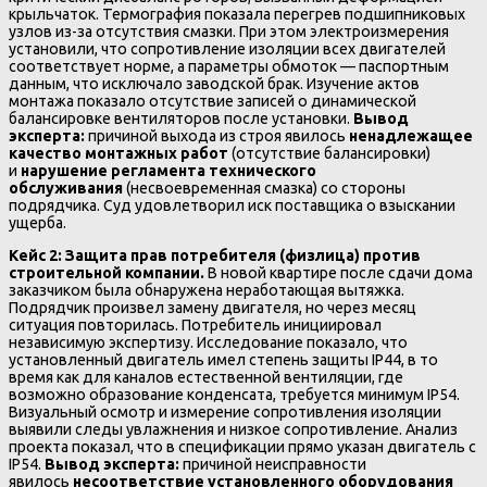
крыльчаток. Термография показала перегрев подшипниковых
узлов из-за отсутствия смазки. При этом электроизмерения
установили, что сопротивление изоляции всех двигателей
соответствует норме, а параметры обмоток — паспортным
данным, что исключало заводской брак. Изучение актов
монтажа показало отсутствие записей о динамической
балансировке вентиляторов после установки.
Вывод
эксперта:
причиной выхода из строя явилось
ненадлежащее
качество монтажных работ
(отсутствие балансировки)
и
нарушение регламента технического
обслуживания
(несвоевременная смазка) со стороны
подрядчика. Суд удовлетворил иск поставщика о взыскании
ущерба.
Кейс 2: Защита прав потребителя (физлица) против
строительной компании.
В новой квартире после сдачи дома
заказчиком была обнаружена неработающая вытяжка.
Подрядчик произвел замену двигателя, но через месяц
ситуация повторилась. Потребитель инициировал
независимую экспертизу. Исследование показало, что
установленный двигатель имел степень защиты IP44, в то
время как для каналов естественной вентиляции, где
возможно образование конденсата, требуется минимум IP54.
Визуальный осмотр и измерение сопротивления изоляции
выявили следы увлажнения и низкое сопротивление. Анализ
проекта показал, что в спецификации прямо указан двигатель с
IP54.
Вывод эксперта:
причиной неисправности
явилось
несоответствие установленного оборудования