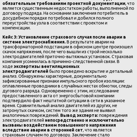
обязательным требованиям проектной документации
, что
является существенным недостатком работы, выполненной по
договору подряда. На основании заключения потребитель в
досудебном порядке потребовал и добился полного
переустройства узла в соответствии с проектом и
компенсации.
Кейс 3: Установление страхового случая после аварии в
системе электроснабжения.
В результате аварии на
трансформаторной подстанции в офисном центре произошел
скачок напряжения, после чего вышли из строй несколько
электродвигателей приточно-вытяжных установок. Страховая
компания усомнилась в причинно-следственной связи. В
ходе
экспертизы вентиляционных
электродвигателей
было проведено вскрытие и детальный
анализ. Обнаружены характерные, документально
зафиксированные признаки импульсного пробоя изоляции:
оплавленные проводники в случайных местах обмотки, следы
дугового разряда. Одновременно с этим, исследование
предоставленного акта от энергосбытовой компании
подтвердило факт нештатной ситуации в сети в указанное
время. Сравнительный анализ двигателей из других, не
затронутых скачком, систем того же здания не выявил
аналогичных повреждений.
Вывод эксперта:
повреждения
электродвигателей
непосредственно и исключительно
вызваны воздействием повышенного напряжения
вследствие аварии в сторонней сет
, что является
страховым случаем по договору. Заключение стало