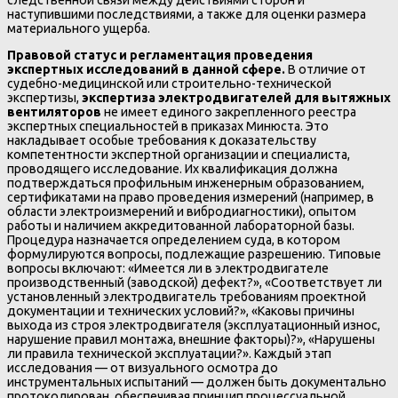
наступившими последствиями, а также для оценки размера
материального ущерба.
Правовой статус и регламентация проведения
экспертных исследований в данной сфере.
В отличие от
судебно-медицинской или строительно-технической
экспертизы,
экспертиза электродвигателей для вытяжных
вентиляторов
не имеет единого закрепленного реестра
экспертных специальностей в приказах Минюста. Это
накладывает особые требования к доказательству
компетентности экспертной организации и специалиста,
проводящего исследование. Их квалификация должна
подтверждаться профильным инженерным образованием,
сертификатами на право проведения измерений (например, в
области электроизмерений и вибродиагностики), опытом
работы и наличием аккредитованной лабораторной базы.
Процедура назначается определением суда, в котором
формулируются вопросы, подлежащие разрешению. Типовые
вопросы включают: «Имеется ли в электродвигателе
производственный (заводской) дефект?», «Соответствует ли
установленный электродвигатель требованиям проектной
документации и технических условий?», «Каковы причины
выхода из строя электродвигателя (эксплуатационный износ,
нарушение правил монтажа, внешние факторы)?», «Нарушены
ли правила технической эксплуатации?». Каждый этап
исследования — от визуального осмотра до
инструментальных испытаний — должен быть документально
протоколирован, обеспечивая принцип процессуальной