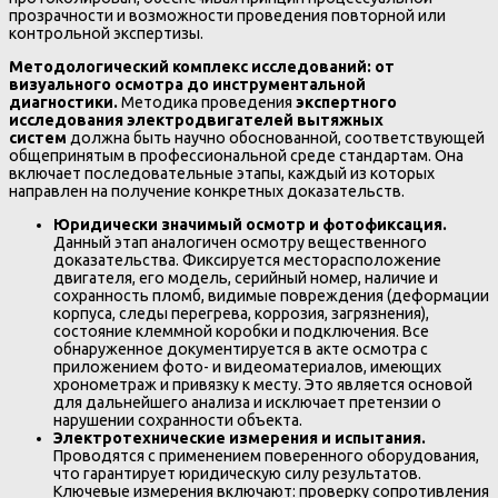
прозрачности и возможности проведения повторной или
контрольной экспертизы.
Методологический комплекс исследований: от
визуального осмотра до инструментальной
диагностики.
Методика проведения
экспертного
исследования электродвигателей вытяжных
систем
должна быть научно обоснованной, соответствующей
общепринятым в профессиональной среде стандартам. Она
включает последовательные этапы, каждый из которых
направлен на получение конкретных доказательств.
Юридически значимый осмотр и фотофиксация.
Данный этап аналогичен осмотру вещественного
доказательства. Фиксируется месторасположение
двигателя, его модель, серийный номер, наличие и
сохранность пломб, видимые повреждения (деформации
корпуса, следы перегрева, коррозия, загрязнения),
состояние клеммной коробки и подключения. Все
обнаруженное документируется в акте осмотра с
приложением фото- и видеоматериалов, имеющих
хронометраж и привязку к месту. Это является основой
для дальнейшего анализа и исключает претензии о
нарушении сохранности объекта.
Электротехнические измерения и испытания.
Проводятся с применением поверенного оборудования,
что гарантирует юридическую силу результатов.
Ключевые измерения включают: проверку сопротивления