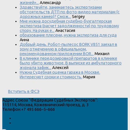
жизней»...
Александр
Здравствуйте, занимаетесь экспертизами
обстоятельств ДТП по фото-видео материалам (с
дорожных камер)? Смож...
Sergey
Мне нужна досудебная судебно-бухгалтерская
экспертиза (расчет задолженности) по трудовому
спору. На руках е...
Анастасия
образование плесени, нужна экспертиза для суда
Анна
Добрый день. Робот-пылесос BORK V851 заехал в
зону отмеченную в официальном,
рекомендованном приложении BOR...
Михаил
В клинике передозировкой препаратов в клинике
было убито животное. В выписке из амбулаторного
журнала зафик...
Алексей
Нужна Судебная оценка гаража в Москве.
Интересуют сроки и стоимость.
Мария
Вступить в ФСЭ
Адрес
Союза "Федерация Судебных Экспертов"
:
115114
,
Москва
,
Кожевнический проезд, д. 3
Телефон:
+7 495 666–5–666