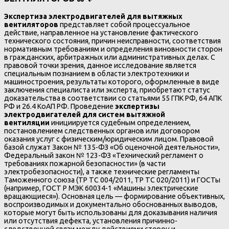
Экспертиза электродвигателей для вытяжных
вентиляторов
представляет собой процессуальное
действие, направленное на установление фактического
технического состояния, причин неисправности, соответствия
нормативным требованиям и определения виновности сторон
в гражданских, арбитражных или административных делах. С
правовой точки зрения, данное исследование является
специальным познанием в области электротехники и
машиностроения, результаты которого, оформленные в виде
заключения специалиста или эксперта, приобретают статус
доказательства в соответствии со статьями 55 ГПК РФ, 64 АПК
РФ и 26.4 КоАП РФ. Проведение
экспертизы
электродвигателей для систем вытяжной
вентиляции
инициируется судебным определением,
постановлением следственных органов или договором
оказания услуг с физическим/юридическим лицом. Правовой
базой служат Закон № 135-ФЗ «Об оценочной деятельности»,
Федеральный закон № 123-ФЗ «Технический регламент о
требованиях пожарной безопасности» (в части
электробезопасности), а также технические регламенты
Таможенного союза (ТР ТС 004/2011, ТР ТС 020/2011) и ГОСТы
(например, ГОСТ Р МЭК 60034-1 «Машины электрические
вращающиеся»). Основная цель — формирование объективных,
воспроизводимых и документально обоснованных выводов,
которые могут быть использованы для доказывания наличия
или отсутствия дефекта, установления причинно-
следственной связи между действиями сторон и