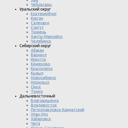
Чебоксары
Уральский округ
Екатеринбург
Курган
Салехард
Сургут
Тюмень
Ханты-Мансийск
Челябинск
Сибирский округ
Абакан
Барнаул
Иркутск
Кемерово
Красноярск
Кызыл
Новосибирск
Норильск
Омск
Томск
Дальневосточный
Благовещенск
Владивосток
Петропавловск-Камчатский
Улан-Удэ
Хабаровск
Чита
Южно-Сахалинск