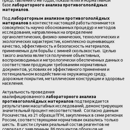
представления о методах, показателях и нормативной
базе
лабораторного анализа противогололёдных
материалов
.
Под
лабораторным анализом противогололёдных
материалов
в контексте настоящей работы понимается
совокупность научно обоснованных процедур и методов
исследования, направленных на определение
органолептических, физико-химических, технологических и
экологических характеристик, комплексно оценивающих
качество, эффективность и безопасность материалов,
применяемых для борьбы с зимней скользкостью. Целью
такого анализа является получение объективных,
воспроизводимых и метрологически обеспеченных данных о
соответствии продукции требованиям нормативных
документов, условиях ее эффективного применения и
потенциальном воздействии на окружающую среду,
дорожные покрытия, металлические конструкции и здоровье
населения.
Актуальность проведения
квалифицированного
лабораторного анализа
противогололёдных материалов
подтверждается
результатами масштабных исследований, демонстрирующих
значительный процент несоответствий. Согласно данным
Роскачества, из 21 образца ПГМ, закупленных в семи регионах
России, соответствующими нормативам оказались только
шесть. В шести случаях реальный состав реагентов не
совпадал с заявленным, 86 процентов образцов не