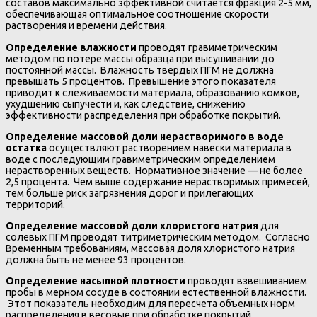
составов максимально эффективной считается фракция 2-5 мм,
обеспечивающая оптимальное соотношение скорости
растворения и времени действия.
Определение влажности
проводят гравиметрическим
методом по потере массы образца при высушивании до
постоянной массы. Влажность твердых ПГМ не должна
превышать 5 процентов. Превышение этого показателя
приводит к слеживаемости материала, образованию комков,
ухудшению сыпучести и, как следствие, снижению
эффективности распределения при обработке покрытий.
Определение массовой доли нерастворимого в воде
остатка
осуществляют растворением навески материала в
воде с последующим гравиметрическим определением
нерастворенных веществ. Нормативное значение — не более
2,5 процента. Чем выше содержание нерастворимых примесей,
тем больше риск загрязнения дорог и прилегающих
территорий.
Определение массовой доли хлористого натрия
для
солевых ПГМ проводят титриметрическим методом. Согласно
Временным требованиям, массовая доля хлористого натрия
должна быть не менее 93 процентов.
Определение насыпной плотности
проводят взвешиванием
пробы в мерном сосуде в состоянии естественной влажности.
Этот показатель необходим для пересчета объемных норм
распределения в весовые при обработке покрытий.