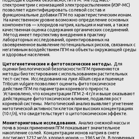
подходы к оценке безопасности ПГМ. Метод масс-
спектрометрии с ионизацией электрораспылением (ИЭР-МС)
позволяет идентифицировать солевой состав и
функциональные добавки ПГМ по характеристическим ионам.
На качественном уровне возможно определение основных
компонентов — хлоридов натрия, кальция и магния, а также
качественная оценка содержания органических соединений.
Метод имеет перспективу внедрения в практику
лабораторных исследований, ориентированных на
своевременное выявление потенциальных рисков, связанных с
негативным воздействием ПГМ на объекты окружающей среды
и здоровье населения.
Цитогенетические и фитотоксические методы.
Для
оценки биологической безопасности ПГМ применяются
методы биотестирования с использованием растительных
тест-систем. Исследования на луке Allium cepa и пшенице
Triticum vulgare позволяют оценить фитотоксическое
действие ПГМ по параметрам корневого прироста.
Установлено, что концентрации ПГМ 2-4 г/л и выше оказывают
действующее фитотоксическое влияние, подавляя рост
корневой системы. Митотический анализ выявляет угнетение
митотической активности клеток при высоких концентрациях
(10 г/л), что свидетельствует о цитотоксическом эффекте.
Мониторинговые исследования.
Анализ снежной массы и
почв в зонах применения ПГМ показывает значительное
накопление солей. Концентрации ионов натрия в снеге
достигают 3232 мг/л, хлорид-ионов — 3965 мг/л. В почвенных