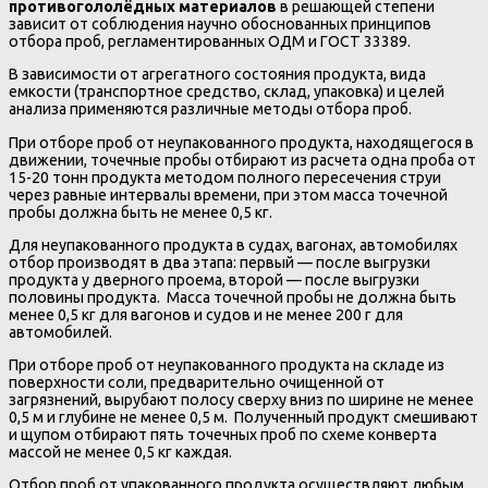
противогололёдных материалов
в решающей степени
зависит от соблюдения научно обоснованных принципов
отбора проб, регламентированных ОДМ и ГОСТ 33389.
В зависимости от агрегатного состояния продукта, вида
емкости (транспортное средство, склад, упаковка) и целей
анализа применяются различные методы отбора проб.
При отборе проб от неупакованного продукта, находящегося в
движении, точечные пробы отбирают из расчета одна проба от
15-20 тонн продукта методом полного пересечения струи
через равные интервалы времени, при этом масса точечной
пробы должна быть не менее 0,5 кг.
Для неупакованного продукта в судах, вагонах, автомобилях
отбор производят в два этапа: первый — после выгрузки
продукта у дверного проема, второй — после выгрузки
половины продукта. Масса точечной пробы не должна быть
менее 0,5 кг для вагонов и судов и не менее 200 г для
автомобилей.
При отборе проб от неупакованного продукта на складе из
поверхности соли, предварительно очищенной от
загрязнений, вырубают полосу сверху вниз по ширине не менее
0,5 м и глубине не менее 0,5 м. Полученный продукт смешивают
и щупом отбирают пять точечных проб по схеме конверта
массой не менее 0,5 кг каждая.
Отбор проб от упакованного продукта осуществляют любым