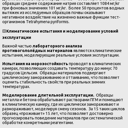
образцах среднее содержание натрия составляет 1084 мг/кг
при фоновых значениях 101 мг/кг. Более 50 процентов водных
вытяжек из исследуемых образцов почвы оказывают
негативное воздействие на жизненно важные функции тест-
организмов Tetrahymena pyriformis.
🟨
Климатические испытания и моделирование условий
эксплуатации
Важной частью
лабораторного анализа
противогололёдных материалов
являются климатические
испытания, моделирующие реальные условия эксплуатации.
Испытания на морозостойкость
проводят в климатических
камерах, позволяющих создавать температуру до минус 70
градусов Цельсия. Образцы материалов подвергают
циклическому замораживанию и оттаиванию, что позволяет
оценить стабильность свойств при реальных зимних
температурах.
Моделирование длительной эксплуатации.
Образцы
металла и бетона обрабатывают растворами ПГМ и помещают
в климатическую камеру, где их циклически замораживают и
размораживают, моделируя смену сезонов. За 15 таких циклов
образец «проживает» 15 лет, что позволяет достоверно
прогнозировать поведение материалов при систематической
обработке конкретными реагентами.