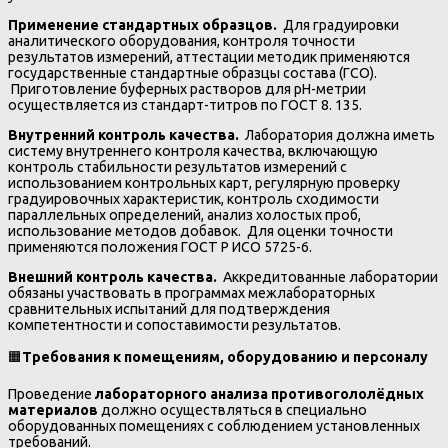
Применение стандартных образцов.
Для градуировки
аналитического оборудования, контроля точности
результатов измерений, аттестации методик применяются
государственные стандартные образцы состава (ГСО).
Приготовление буферных растворов для рН-метрии
осуществляется из стандарт-титров по ГОСТ 8. 135.
Внутренний контроль качества.
Лаборатория должна иметь
систему внутреннего контроля качества, включающую
контроль стабильности результатов измерений с
использованием контрольных карт, регулярную проверку
градуировочных характеристик, контроль сходимости
параллельных определений, анализ холостых проб,
использование методов добавок. Для оценки точности
применяются положения ГОСТ Р ИСО 5725-6.
Внешний контроль качества.
Аккредитованные лаборатории
обязаны участвовать в программах межлабораторных
сравнительных испытаний для подтверждения
компетентности и сопоставимости результатов.
🟧
Требования к помещениям, оборудованию и персоналу
Проведение
лабораторного анализа противогололёдных
материалов
должно осуществляться в специально
оборудованных помещениях с соблюдением установленных
требований.