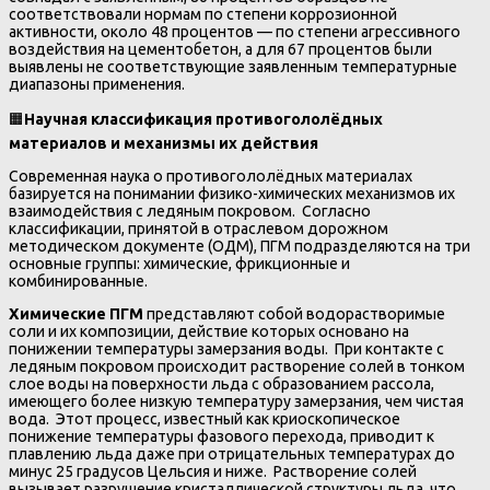
соответствовали нормам по степени коррозионной
активности, около 48 процентов — по степени агрессивного
воздействия на цементобетон, а для 67 процентов были
выявлены не соответствующие заявленным температурные
диапазоны применения.
🟧
Научная классификация противогололёдных
материалов и механизмы их действия
Современная наука о противогололёдных материалах
базируется на понимании физико-химических механизмов их
взаимодействия с ледяным покровом. Согласно
классификации, принятой в отраслевом дорожном
методическом документе (ОДМ), ПГМ подразделяются на три
основные группы: химические, фрикционные и
комбинированные.
Химические ПГМ
представляют собой водорастворимые
соли и их композиции, действие которых основано на
понижении температуры замерзания воды. При контакте с
ледяным покровом происходит растворение солей в тонком
слое воды на поверхности льда с образованием рассола,
имеющего более низкую температуру замерзания, чем чистая
вода. Этот процесс, известный как криоскопическое
понижение температуры фазового перехода, приводит к
плавлению льда даже при отрицательных температурах до
минус 25 градусов Цельсия и ниже. Растворение солей
вызывает разрушение кристаллической структуры льда, что