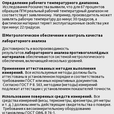
Определение рабочего температурного диапазона.
Исследования Роскачества выявили, что для 67 процентов
образцов ПГМ реальный рабочий температурный диапазон не
соответствует заявленному. Например, производитель может
заявлять рабочую температуру до минус 30 градусов, а
фактически материал теряет эксплуатационные свойства уже
при минус 22 градусах.
🟩
Метрологическое обеспечение и контроль качества
лабораторного анализа
Достоверность и воспроизводимость
результатов
лабораторного анализа противогололёдных
материалов
обеспечиваются системой метрологического
обеспечения, включающей несколько уровней.
Применение аттестованных методик выполнения
измерений.
Все используемые методы должны быть
аттестованы в установленном порядке и соответствовать
требованиям ГОСТ или иных нормативных документов.
Согласно ГОСТ Р 8. 563, методики (методы) измерений
подлежат аттестации с установлением показателей точности.
Использование поверенных средств измерений.
Все
средства измерений (весы, термометры, ареометры, рН-метры
и т. д. ) должны иметь действующие свидетельства о поверке.
Требования к весоизмерительному оборудованию
установлены ГОСТ OIML R 76-1.