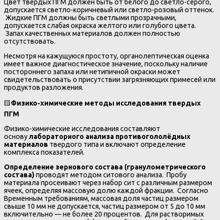
Цвет твердых ПГМ должен быть от белого до светло-серого,
допускается светло-коричневый или светло-розовый оттенок.
Жидкие ПГМ должны быть светлыми прозрачными,
допускается слабая окраска желтого или голубого цвета.
Запах качественных материалов должен полностью
отсутствовать.
Несмотря на кажущуюся простоту, органолептическая оценка
имеет важное диагностическое значение, поскольку наличие
постороннего запаха или нетипичной окраски может
свидетельствовать о присутствии загрязняющих примесей или
продуктов разложения.
🟨
Физико-химические методы исследования твердых
ПГМ
Физико-химические исследования составляют
основу
лабораторного анализа противогололёдных
материалов
твердого типа и включают определение
комплекса показателей.
Определение зернового состава (гранулометрического
состава)
проводят методом ситового анализа. Пробу
материала просеивают через набор сит с различным размером
ячеек, определяя массовую долю каждой фракции. Согласно
Временным требованиям, массовая доля частиц размером
свыше 10 мм не допускается, частиц размером от 5 до 10 мм
включительно — не более 20 процентов. Для растворимых