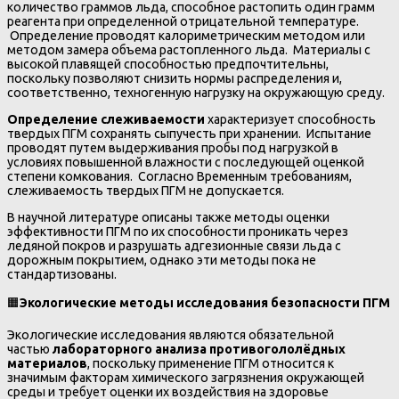
количество граммов льда, способное растопить один грамм
реагента при определенной отрицательной температуре.
Определение проводят калориметрическим методом или
методом замера объема растопленного льда. Материалы с
высокой плавящей способностью предпочтительны,
поскольку позволяют снизить нормы распределения и,
соответственно, техногенную нагрузку на окружающую среду.
Определение слеживаемости
характеризует способность
твердых ПГМ сохранять сыпучесть при хранении. Испытание
проводят путем выдерживания пробы под нагрузкой в
условиях повышенной влажности с последующей оценкой
степени комкования. Согласно Временным требованиям,
слеживаемость твердых ПГМ не допускается.
В научной литературе описаны также методы оценки
эффективности ПГМ по их способности проникать через
ледяной покров и разрушать адгезионные связи льда с
дорожным покрытием, однако эти методы пока не
стандартизованы.
🟧
Экологические методы исследования безопасности ПГМ
Экологические исследования являются обязательной
частью
лабораторного анализа противогололёдных
материалов
, поскольку применение ПГМ относится к
значимым факторам химического загрязнения окружающей
среды и требует оценки их воздействия на здоровье