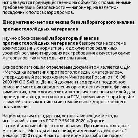
используются преимущественно на объектах с повышенными
требованиями к безопасности — например, на взлетно-
посадочных полосах аэродромов.
🟩
Нормативно-методическая база лабораторного анализа
противогололёдных материалов
Научно обоснованный
лабораторный анализ
противогололёдных материалов
базируется на системе
взаимосвязанных нормативных документов различных
уровней, регламентирующих как требования к качеству самих
материалов, так и методы их испытания.
Основополагающим отраслевым документом является ОДМ
«Методика испытания противогололедных материалов»,
утвержденный распоряжением Минтранса России от 16. 06.
2003 № ОС-548-р. Данный документ содержит подробное
описание методик определения органолептических, физико-
химических, технологических и экологических показателей для
проведения входного контроля ПГМ, применяемых при борьбе
с зимней скользкостью на автомобильных дорогах общего
пользования.
Национальным стандартом, устанавливающим методы
испытаний, является ГОСТ Р 58426-2020 «Дороги
автомобильные общего пользования. Противогололедные
материалы. Методы испытаний», введенный в действие с 1
декабря 2020 года. В настоящее время разработан проект