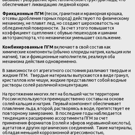
обеспечивает ликвидацию ледяной корки.
Фрикционные ПГМ
(песок, гранитная и мраморная крошка,
отсевы дробления горных пород) действуют по физическому
механизму, не плавят лед, но создают шероховатость на
обледенелой поверхности. За счет этого повышается
коэффициент сцепления с обувью пешеходов и шинами
автотранспорта, что механически уменьшает скольжение.
Комбинированные ПГМ
включают в свой состав как
химические компоненты (обычно хлориды натрия, кальция или
магния), так и фрикционные наполнители, реализуя оба
механизма действия одновременно.
В зависимости от агрегатного состояния различают твердые и
жидкие ПГМ. Твердые материалы выпускаются в виде гранул,
кристаллов или чешуи, жидкие представляют собой водные
растворы солей различной концентрации.
На протяжении многих лет на большей части территории
России используются преимущественно составы на основе
солей кальция и натрия. Первый компонент обеспечивает
плавление льда, второй, растворяясь в воде, препятствует ее
повторному замерзанию. В последние годы наблюдается
тенденция к расширению ассортимента ПГМ за счет
применения формиатов (солей и эфиров муравьиной кислоты),
ацетатов и других органических соединений. Такие материалы,
обладая меньшей коррозионной агрессивностью,