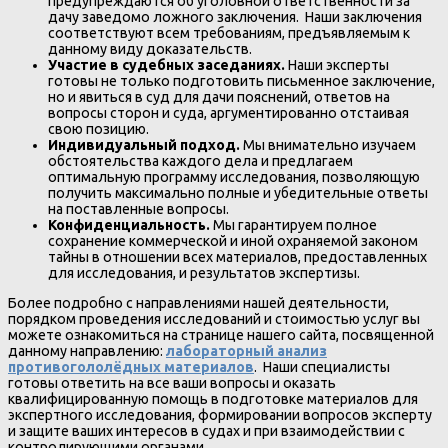
предупреждаются об уголовной ответственности за
дачу заведомо ложного заключения. Наши заключения
соответствуют всем требованиям, предъявляемым к
данному виду доказательств.
Участие в судебных заседаниях.
Наши эксперты
готовы не только подготовить письменное заключение,
но и явиться в суд для дачи пояснений, ответов на
вопросы сторон и суда, аргументированно отстаивая
свою позицию.
Индивидуальный подход.
Мы внимательно изучаем
обстоятельства каждого дела и предлагаем
оптимальную программу исследования, позволяющую
получить максимально полные и убедительные ответы
на поставленные вопросы.
Конфиденциальность.
Мы гарантируем полное
сохранение коммерческой и иной охраняемой законом
тайны в отношении всех материалов, предоставленных
для исследования, и результатов экспертизы.
Более подробно с направлениями нашей деятельности,
порядком проведения исследований и стоимостью услуг вы
можете ознакомиться на странице нашего сайта, посвященной
данному направлению:
лабораторный анализ
противогололёдных материалов
. Наши специалисты
готовы ответить на все ваши вопросы и оказать
квалифицированную помощь в подготовке материалов для
экспертного исследования, формировании вопросов эксперту
и защите ваших интересов в судах и при взаимодействии с
контролирующими органами.