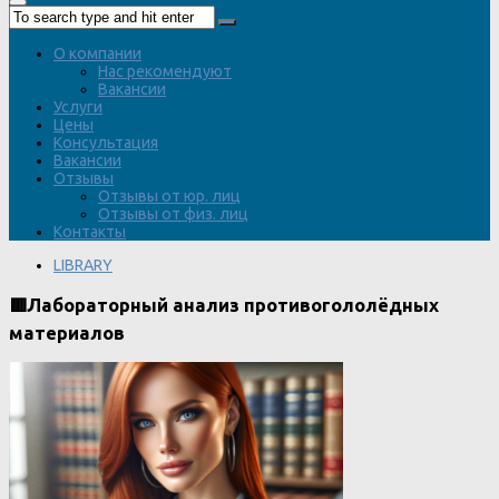
О компании
Нас рекомендуют
Вакансии
Услуги
Цены
Консультация
Вакансии
Отзывы
Отзывы от юр. лиц
Отзывы от физ. лиц
Контакты
LIBRARY
🟥Лабораторный анализ противогололёдных
материалов