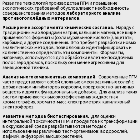
Развитие технологий производства ПГМ и повышение
экологических требований обусловливают необходимость
совершенствования методов
лабораторного анализа
противогололёдных материалов
.
Расширение ассортимента химических составов.
Наряду с
традиционными хлоридами натрия, кальция и магния, все шире
применяются формиаты (соли муравьиной кислоты), ацетаты,
карбамид и другие соединения. Это требует разработки новых
аналитических методов, позволяющих идентифицировать и
количественно определять эти компоненты. Формиаты,
например, используются для обработки взлетно-посадочных
полос аэродромов, поскольку они менее агрессивны для
авиационной техники.
Анализ многокомпонентных композиций.
Современные ПГМ
часто представляют собой сложные смеси различных солей с
добавлением ингибиторов коррозии, поверхностно-активных
веществ и других функциональных добавок. Для анализа таких
систем применяются высокоэффективная жидкостная
хроматография, хромато-масс-спектрометрия, капиллярный
электрофорез.
Развитие методов биотестирования.
Для оценки
интегральной токсичности ПГМ и продуктов их трансформации
в окружающей среде разрабатываются методы с
использованием различных тест-организмов: водорослей,
дафний, инфузорий, высших растений.