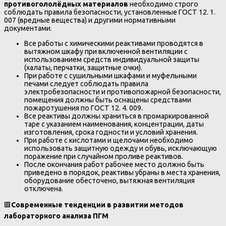
противогололёдных материалов
необходимо строго
соблюдать правила безопасности, установленные ГОСТ 12. 1.
007 (вредные вещества) и другими нормативными
документами.
Все работы с химическими реактивами проводятся в
вытяжном шкафу при включенной вентиляции с
использованием средств индивидуальной защиты
(халаты, перчатки, защитные очки).
При работе с сушильными шкафами и муфельными
печами следует соблюдать правила
электробезопасности и противопожарной безопасности,
помещения должны быть оснащены средствами
пожаротушения по ГОСТ 12. 4. 009.
Все реактивы должны храниться в промаркированной
таре с указанием наименования, концентрации, даты
изготовления, срока годности и условий хранения.
При работе с кислотами и щелочами необходимо
использовать защитную одежду и обувь, исключающую
поражение при случайном проливе реактивов.
После окончания работ рабочее место должно быть
приведено в порядок, реактивы убраны в места хранения,
оборудование обесточено, вытяжная вентиляция
отключена.
🟥
Современные тенденции в развитии методов
лабораторного анализа ПГМ