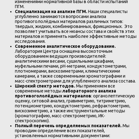
изменениями нормативной базы в области испытаний
ПГМ.
Специализация на анализе ПГМ.
Наши специалисты
углубленно занимаются вопросами анализа
противогололёдных материалов различных типов:
твердых, жидких, комбинированных, фрикционных. Это
позволяет учитывать все нюансы состава и свойств этих
материалов и применять наиболее эффективные методы
исследования.
Современное аналитическое оборудование.
Лаборатория Центра оснащена высокоточным
оборудованием ведущих производителей:
аналитическими весами, сушильными шкафами,
муфельными печами, рН-метрами, кондуктометрами,
плотномерами, вискозиметрами, климатическими
камерами, а также современными хроматографами и
масс-спектрометрами для углубленного анализа состава.
Широкий спектр методов.
Мы применяем все
современные методы
лабораторного анализа
противогололёдных материалов
: органолептическую
оценку, ситовой анализ, гравиметрию, титриметрию,
потенциометрию, кондуктометрию, рефрактометрию,
вискозиметрию, а также инструментальные методы
(хроматографию, масс-спектрометрию, ИК-
спектроскопию).
Полный перечень определяемых показателей.
Мы
проводим определение всех показателей,
установленных нормативными документами: