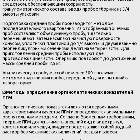
средством, обеспечивающим сохранность
гранулометрического состава, вводя пробоотборник на 3/4
высоты упаковки.
Подготовка средней пробы производится методом
последовательного квартования. Из отобранных точечных
проб составляют объединенную пробу, тщательно
перемешивают, затем насыпают на чистую поверхность
конусом, уплотняют пластиной до 1/4 высоты и двумя взаимно
перпендикулярными сечениями делят на четыре части. Для
приготовления средней пробы используют две
противолежащие части. Операцию повторяют до достижения
массы средней пробы 2,5 кг.
Аналитическую пробу массой не менее 300 г получают
методом квартования пробы, переданной для испытаний в
лабораторию.
❎
Методы определения органолептических показателей
ПГМ
Органолептические показатели являются первичными
характеристиками качества ПГМ и определяются визуальным и
обонятельным методами. Согласно Временным требованиям,
твердые ПГМ должны иметь внешний вид в виде гранул,
кристаллов или чешуи, жидкие представляют собой водный
раствор без механических включений, осадка и взвеси.