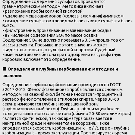
Определение содержания сульфатов проводится
гравиметрическим методом. Методика включает:
• разложение пробы соляной кислотой.
• удаление мешающих ионов (железа, алюминия) аммиаком.
• осаждение сульфатов хлоридом бария в виде сульфата бария
BaSO₄.
• фильтрование, прокаливание и взвешивание осадка.
• вычисление содержания SO₃ по массе осадка.
Содержание SO₃ не должно превышать 3,5-4 процентов от
массы цемента. Превышение этого значения может
свидетельствовать о сульфатной коррозии. Судебный
химический анализ бетона при подозрении на сульфатную
коррозию включает это определение.
🟨
Определение глубины карбонизации: методика и
значение
Определение глубины карбонизации проводится по ГОСТ
32017-2012. Фенолфталеиновая проба является основным
методом. На свежий скол бетона наносится 1-процентный
раствор фенолфталеина в этиловом спирте. Через 30-60
секунд измеряется глубина неокрашенной зоны
(карбонизированный бетон). Глубина карбонизации более
толщины защитного слоя бетона (обычно 20-50 миллиметров)
является критической, так как арматура оказывается в
нейтральной среде и начинается ее коррозия. Также
определяется скорость карбонизации: k = x / √t, где x – глубина
карбонизации, t – время эксплуатации. Прогнозируется время