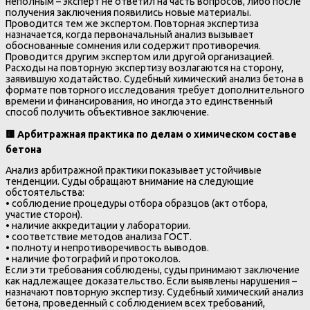
неполным – эксперт не ответил на часть вопросов, либо после
получения заключения появились новые материалы.
Проводится тем же экспертом. Повторная экспертиза
назначается, когда первоначальный анализ вызывает
обоснованные сомнения или содержит противоречия.
Проводится другим экспертом или другой организацией.
Расходы на повторную экспертизу возлагаются на сторону,
заявившую ходатайство. Судебный химический анализ бетона в
формате повторного исследования требует дополнительного
времени и финансирования, но иногда это единственный
способ получить объективное заключение.
🟨
Арбитражная практика по делам о химическом составе
бетона
Анализ арбитражной практики показывает устойчивые
тенденции. Суды обращают внимание на следующие
обстоятельства:
• соблюдение процедуры отбора образцов (акт отбора,
участие сторон).
• наличие аккредитации у лаборатории.
• соответствие методов анализа ГОСТ.
• полноту и непротиворечивость выводов.
• наличие фотографий и протоколов.
Если эти требования соблюдены, суды принимают заключение
как надлежащее доказательство. Если выявлены нарушения –
назначают повторную экспертизу. Судебный химический анализ
бетона, проведенный с соблюдением всех требований,