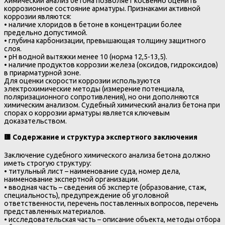
Химический анализ бетона позволяет косвенно оценить
коррозионное состояние арматуры. Признаками активной
коррозии являются:
• наличие хлоридов в бетоне в концентрации более
предельно допустимой.
• глубина карбонизации, превышающая толщину защитного
слоя.
• pH водной вытяжки менее 10 (норма 12,5-13,5).
• наличие продуктов коррозии железа (оксидов, гидроксидов)
в приарматурной зоне.
Для оценки скорости коррозии используются
электрохимические методы (измерение потенциала,
поляризационного сопротивления), но они дополняются
химическим анализом. Судебный химический анализ бетона при
спорах о коррозии арматуры является ключевым
доказательством.
🟨
Содержание и структура экспертного заключения
Заключение судебного химического анализа бетона должно
иметь строгую структуру:
• титульный лист – наименование суда, номер дела,
наименование экспертной организации.
• вводная часть – сведения об эксперте (образование, стаж,
специальность), предупреждение об уголовной
ответственности, перечень поставленных вопросов, перечень
представленных материалов.
• исследовательская часть – описание объекта, методы отбора