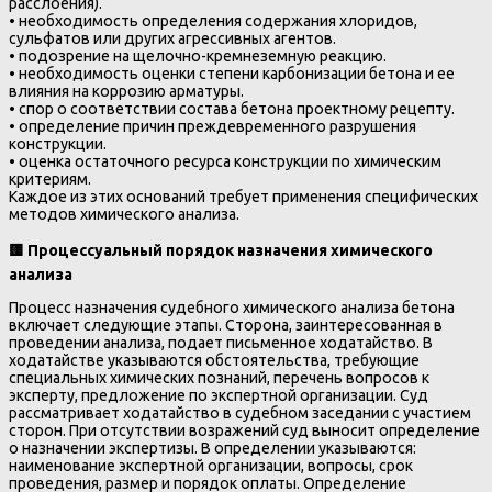
расслоения).
• необходимость определения содержания хлоридов,
сульфатов или других агрессивных агентов.
• подозрение на щелочно-кремнеземную реакцию.
• необходимость оценки степени карбонизации бетона и ее
влияния на коррозию арматуры.
• спор о соответствии состава бетона проектному рецепту.
• определение причин преждевременного разрушения
конструкции.
• оценка остаточного ресурса конструкции по химическим
критериям.
Каждое из этих оснований требует применения специфических
методов химического анализа.
🟨
Процессуальный порядок назначения химического
анализа
Процесс назначения судебного химического анализа бетона
включает следующие этапы. Сторона, заинтересованная в
проведении анализа, подает письменное ходатайство. В
ходатайстве указываются обстоятельства, требующие
специальных химических познаний, перечень вопросов к
эксперту, предложение по экспертной организации. Суд
рассматривает ходатайство в судебном заседании с участием
сторон. При отсутствии возражений суд выносит определение
о назначении экспертизы. В определении указываются:
наименование экспертной организации, вопросы, срок
проведения, размер и порядок оплаты. Определение