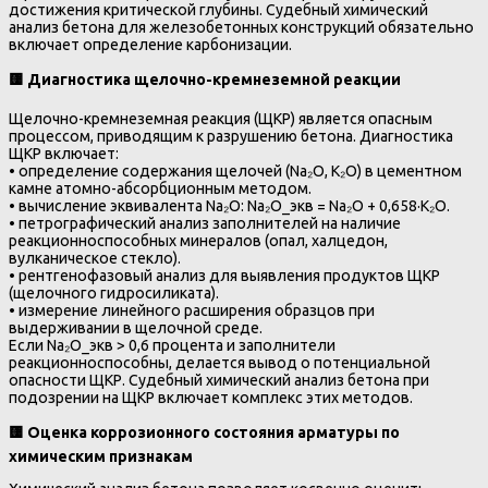
достижения критической глубины. Судебный химический
анализ бетона для железобетонных конструкций обязательно
включает определение карбонизации.
🟨
Диагностика щелочно-кремнеземной реакции
Щелочно-кремнеземная реакция (ЩКР) является опасным
процессом, приводящим к разрушению бетона. Диагностика
ЩКР включает:
• определение содержания щелочей (Na₂O, K₂O) в цементном
камне атомно-абсорбционным методом.
• вычисление эквивалента Na₂O: Na₂O_экв = Na₂O + 0,658·K₂O.
• петрографический анализ заполнителей на наличие
реакционноспособных минералов (опал, халцедон,
вулканическое стекло).
• рентгенофазовый анализ для выявления продуктов ЩКР
(щелочного гидросиликата).
• измерение линейного расширения образцов при
выдерживании в щелочной среде.
Если Na₂O_экв > 0,6 процента и заполнители
реакционноспособны, делается вывод о потенциальной
опасности ЩКР. Судебный химический анализ бетона при
подозрении на ЩКР включает комплекс этих методов.
🟨
Оценка коррозионного состояния арматуры по
химическим признакам