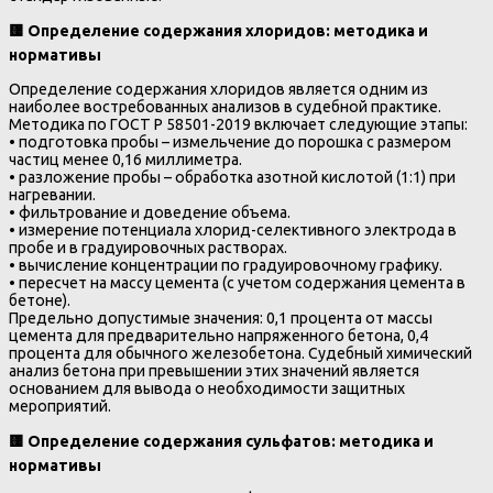
🟨
Определение содержания хлоридов: методика и
нормативы
Определение содержания хлоридов является одним из
наиболее востребованных анализов в судебной практике.
Методика по ГОСТ Р 58501-2019 включает следующие этапы:
• подготовка пробы – измельчение до порошка с размером
частиц менее 0,16 миллиметра.
• разложение пробы – обработка азотной кислотой (1:1) при
нагревании.
• фильтрование и доведение объема.
• измерение потенциала хлорид-селективного электрода в
пробе и в градуировочных растворах.
• вычисление концентрации по градуировочному графику.
• пересчет на массу цемента (с учетом содержания цемента в
бетоне).
Предельно допустимые значения: 0,1 процента от массы
цемента для предварительно напряженного бетона, 0,4
процента для обычного железобетона. Судебный химический
анализ бетона при превышении этих значений является
основанием для вывода о необходимости защитных
мероприятий.
🟨
Определение содержания сульфатов: методика и
нормативы