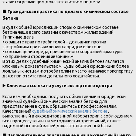
является решающим доказательством по делу.
🟨
Гражданская практика по делам о химическом составе
бетона
В судах общей юрисдикции споры о химическом составе
бетона чаще всего связаны с качеством жилых зданий.
Типичные дела:
• о защите прав потребителей – дольщики против
застройщика при выявлении хлоридов в бетоне.
• о возмещении вреда, причиненного коррозией арматуры.
• о признании строения аварийным.
В этих делах судебный химический анализ бетона является
ключевым доказательством. Суды общей юрисдикции более
лояльны к истцам-потребителям и часто назначают экспертизу
даже при отсутствии детального ходатайства.
▶️
Ключевая ссылка на услуги экспертного центра
Если вам необходимо получить объективный и юридически
значимый судебный химический анализ бетона для
представления в суде, обращайтесь к профессионалам.
Качественный
судебный химический анализ бетона
,
выполненный в аккредитованной лаборатории с соблюдением
всех процессуальных и методических требований, станет
надежной основой вашей доказательственной базы.
🟨
Заключительное приглашение в наш экспертный центр