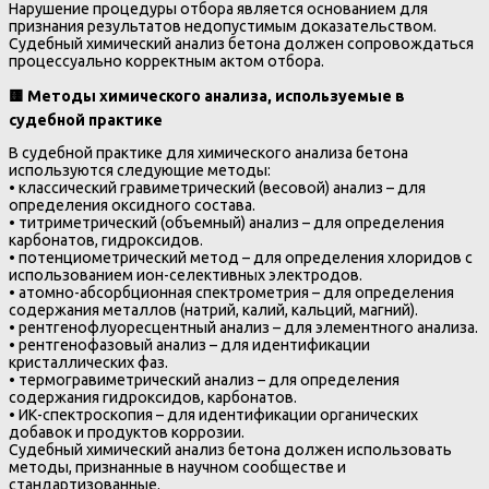
Нарушение процедуры отбора является основанием для
признания результатов недопустимым доказательством.
Судебный химический анализ бетона должен сопровождаться
процессуально корректным актом отбора.
🟨
Методы химического анализа, используемые в
судебной практике
В судебной практике для химического анализа бетона
используются следующие методы:
• классический гравиметрический (весовой) анализ – для
определения оксидного состава.
• титриметрический (объемный) анализ – для определения
карбонатов, гидроксидов.
• потенциометрический метод – для определения хлоридов с
использованием ион-селективных электродов.
• атомно-абсорбционная спектрометрия – для определения
содержания металлов (натрий, калий, кальций, магний).
• рентгенофлуоресцентный анализ – для элементного анализа.
• рентгенофазовый анализ – для идентификации
кристаллических фаз.
• термогравиметрический анализ – для определения
содержания гидроксидов, карбонатов.
• ИК-спектроскопия – для идентификации органических
добавок и продуктов коррозии.
Судебный химический анализ бетона должен использовать
методы, признанные в научном сообществе и
стандартизованные.