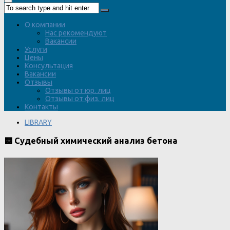
О компании
Нас рекомендуют
Вакансии
Услуги
Цены
Консультация
Вакансии
Отзывы
Отзывы от юр. лиц
Отзывы от физ. лиц
Контакты
LIBRARY
🟨 Судебный химический анализ бетона