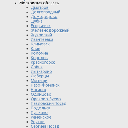
Московская область
Дмитров
Долгопрудный
Домодедово
Дубна
Егорьевск
Железнодорожный
Жуковский
Ивантеевка
Климовск
Клин
Коломна
Королев
Красногорск
Лобня
Лыткарино
Люберцы
Мытищи
Наро-Фоминск
Ногинск
Одинцово
Орехово-Зуево
Павловский Посад
Подольск
Пушкино
Раменское
Реутов
Сергиев Посад