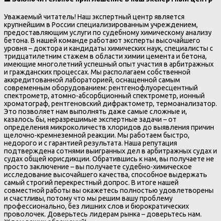
Уважаемый читатель! Наш экспертный центр является
крупнейшим в России специализированным учреждением,
предоставляющим услуги по судебному химическому анализу
бетона. В нашей команде работают эксперты высочайшего
уровня – доктора и кандидаты химических наук, специалисты с
тридцатилетним стажем в области химии цемента и бетона,
имеющие многолетний успешный опыт участия в арбитражных
и гражданских процессах. Мы располагаем собственной
аккредитованной лабораторией, оснащенной самым
современным оборудованием: рентгенофлуоресцентный
спектрометр, атомно-абсорбционный спектрометр, ионный
хроматограф, рентгеновский дифрактометр, термоанализатор.
Это позволяет нам выполнять даже самые сложные и,
казалось бы, неразрешимые экспертные задачи – от
определения микроколичеств хлоридов до выявления причин
щелочно-кремнеземной реакции. Мы работаем быстро,
недорого и с гарантией результата. Наша репутация
подтверждена сотнями выигранных дел в арбитражных судах и
судах общей юрисдикции. Обратившись к нам, вы получаете не
просто заключение – вы получаете судебно-химическое
исследование высочайшего качества, способное выдержать
самый строгий перекрестный допрос. В итоге нашей
совместной работы вы окажетесь полностью удовлетворены
и счастливы, потому что мы решим вашу проблему
профессионально, без лишних слов и бюрократических
проволочек. Доверьтесь лидерам рынка – доверьтесь нам.