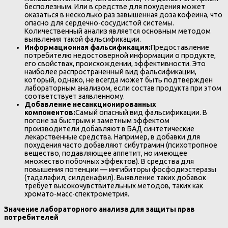
бесполезным. Или в средстве для похудения может
оказаться в несколько раз завышенная доза кофеина, что
опасно для сердечно-сосудистой системы.
Количественный анализ является основным методом
выявления такой фальсификации.
Информационная фальсификация:
Предоставление
потребителю недостоверной информации о продукте,
его свойствах, происхождении, эффективности. Это
наиболее распространенный вид фальсификации,
который, однако, не всегда может быть подтвержден
лабораторным анализом, если состав продукта при этом
соответствует заявленному.
Добавление несанкционированных
компонентов:
Самый опасный вид фальсификации. В
погоне за быстрым и заметным эффектом
производители добавляют в БАД синтетические
лекарственные средства. Например, в добавки для
похудения часто добавляют сибутрамин (психотропное
вещество, подавляющее аппетит, но имеющее
множество побочных эффектов). В средства для
повышения потенции — ингибиторы фосфодиэстеразы
(тадалафил, силденафил). Выявление таких добавок
требует высокочувствительных методов, таких как
хромато-масс-спектрометрия.
Значение лабораторного анализа для защиты прав
потребителей