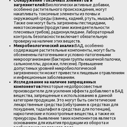
Обнаружение токсичных элементов и
загрязнителей:
Биологически активные добавки,
особенно растительного происхождения, могут
накапливать токсичные элементы из почвы и
окружающей среды (свинец, кадмий, ртуть, мышьяк).
Также они могут быть загрязнены пестицидами,
микотоксинами (продуктами жизнедеятельности
плесневых грибов), радионуклидами. Лабораторный
контроль безопасности включает обязательную
проверку на наличие этих веществ.
Микробиологический анализ:
БАД, особенно
содержащие растительные компоненты, могут быть
обсеменены патогенными и условно-патогенными
микроорганизмами (бактерии группы кишечной палочки,
сальмонеллы, дрожжи, плесени). Превышение
допустимых уровней микробиологической
загрязненности может привести к пищевым отравлениям
и инфекционным заболеваниям.
Исследование на наличие запрещенных
компонентов:
Некоторые недобросовестные
производители для усиления эффекта добавляют в БАД
вещества, запрещенные к использованию в данной
категории продукции. Это могут быть синтетические
лекарственные средства (сибутрамин в средствах для
похудения, тадалафил в средствах для потенции),
наркотические и психотропные вещества, а также их
прекурсоры. Выявление таких компонентов является
основанием для изъятия продукции из оборота и