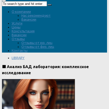
О компании
Нас рекомендуют
Вакансии
Услуги
Цены
Консультация
Вакансии
Отзывы
Отзывы от юр. лиц
Отзывы от физ. лиц
Контакты
LIBRARY
🟩 Анализ БАД лаборатория: комплексное
исследование