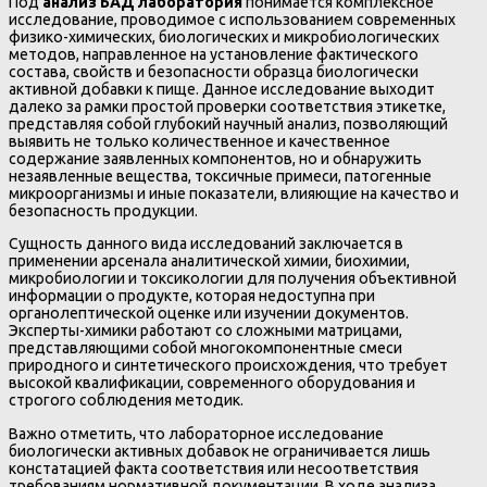
Под
анализ БАД лаборатория
понимается комплексное
исследование, проводимое с использованием современных
физико-химических, биологических и микробиологических
методов, направленное на установление фактического
состава, свойств и безопасности образца биологически
активной добавки к пище. Данное исследование выходит
далеко за рамки простой проверки соответствия этикетке,
представляя собой глубокий научный анализ, позволяющий
выявить не только количественное и качественное
содержание заявленных компонентов, но и обнаружить
незаявленные вещества, токсичные примеси, патогенные
микроорганизмы и иные показатели, влияющие на качество и
безопасность продукции.
Сущность данного вида исследований заключается в
применении арсенала аналитической химии, биохимии,
микробиологии и токсикологии для получения объективной
информации о продукте, которая недоступна при
органолептической оценке или изучении документов.
Эксперты-химики работают со сложными матрицами,
представляющими собой многокомпонентные смеси
природного и синтетического происхождения, что требует
высокой квалификации, современного оборудования и
строгого соблюдения методик.
Важно отметить, что лабораторное исследование
биологически активных добавок не ограничивается лишь
констатацией факта соответствия или несоответствия
требованиям нормативной документации. В ходе анализа