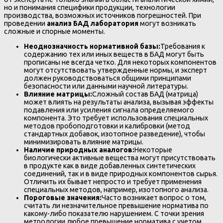
но и понимания специфики продукции, технологии
производства, возможных источников погрешностей. При
проведении
анализ БАД лаборатория
могут возникать
сложные и спорные моменты.
Неоднозначность нормативной базы:
Требования к
содержанию тех или иных веществ в БАД могут быть
прописаны не всегда четко. Для некоторых компонентов
могут отсутствовать утвержденные нормы, и эксперт
должен руководствоваться общими принципами
безопасности или данными научной литературы.
Влияние матрицы:
Сложный состав БАД (матрица)
может влиять на результаты анализа, вызывая эффекты
подавления или усиления сигнала определяемого
компонента. Это требует использования специальных
методов пробоподготовки и калибровки (метод
стандартных добавок, изотопное разведение), чтобы
минимизировать влияние матрицы.
Наличие природных аналогов:
Некоторые
биологически активные вещества могут присутствовать
в продукте как в виде добавленных синтетических
соединений, так и в виде природных компонентов сырья.
Отличить их бывает непросто и требует применения
специальных методов, например, изотопного анализа.
Пороговые значения:
Часто возникает вопрос о том,
считать ли незначительное превышение норматива по
какому-либо показателю нарушением. С точки зрения
метрологии любое превышение норматива с учетом