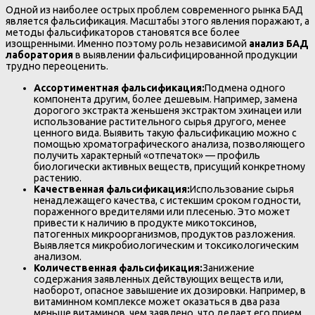
Одной из наиболее острых проблем современного рынка БАД
является фальсификация. Масштабы этого явления поражают, а
методы фальсификаторов становятся все более
изощренными. Именно поэтому роль независимой
анализ БАД
лаборатория
в выявлении фальсифицированной продукции
трудно переоценить.
Ассортиментная фальсификация:
Подмена одного
компонента другим, более дешевым. Например, замена
дорогого экстракта женьшеня экстрактом эхинацеи или
использование растительного сырья другого, менее
ценного вида. Выявить такую фальсификацию можно с
помощью хроматографического анализа, позволяющего
получить характерный «отпечаток» — профиль
биологически активных веществ, присущий конкретному
растению.
Качественная фальсификация:
Использование сырья
ненадлежащего качества, с истекшим сроком годности,
пораженного вредителями или плесенью. Это может
привести к наличию в продукте микотоксинов,
патогенных микроорганизмов, продуктов разложения.
Выявляется микробиологическим и токсикологическим
анализом.
Количественная фальсификация:
Занижение
содержания заявленных действующих веществ или,
наоборот, опасное завышение их дозировки. Например, в
витаминном комплексе может оказаться в два раза
меньше витаминов, чем заявлено, что делает его прием