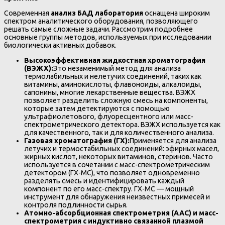
Современная
анализ БАД лаборатория
оснащена широким
спектром аналитического оборудования, позволяющего
решать самые сложные задачи. Рассмотрим подробнее
основные группы методов, используемых при исследовании
биологически активных добавок.
Высокоэффективная жидкостная хроматография
(ВЭЖХ):
Это незаменимый метод для анализа
термолабильных и нелетучих соединений, таких как
витамины, аминокислоты, флавоноиды, алкалоиды,
сапонины, многие лекарственные вещества. ВЭЖХ
позволяет разделить сложную смесь на компоненты,
которые затем детектируются с помощью
ультрафиолетового, флуоресцентного или масс-
спектрометрического детектора. ВЭЖХ используется как
для качественного, так и для количественного анализа.
Газовая хроматография (ГХ):
Применяется для анализа
летучих и термостабильных соединений: эфирных масел,
жирных кислот, некоторых витаминов, стеринов. Часто
используется в сочетании с масс-спектрометрическим
детектором (ГХ-МС), что позволяет одновременно
разделять смесь и идентифицировать каждый
компонент по его масс-спектру. ГХ-МС — мощный
инструмент для обнаружения неизвестных примесей и
контроля подлинности сырья.
Атомно-абсорбционная спектрометрия (ААС) и масс-
спектрометрия с индуктивно связанной плазмой