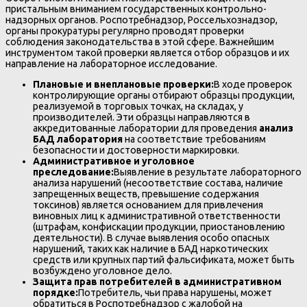
пристальным вниманием государственных контрольно-
надзорных органов. Роспотребнадзор, Россельхознадзор,
органы прокуратуры регулярно проводят проверки
соблюдения законодательства в этой сфере. Важнейшим
инструментом такой проверки является отбор образцов и их
направление на лабораторное исследование.
Плановые и внеплановые проверки:
В ходе проверок
контролирующие органы отбирают образцы продукции,
реализуемой в торговых точках, на складах, у
производителей. Эти образцы направляются в
аккредитованные лаборатории для проведения
анализ
БАД лаборатория
на соответствие требованиям
безопасности и достоверности маркировки.
Административное и уголовное
преследование:
Выявление в результате лабораторного
анализа нарушений (несоответствие состава, наличие
запрещенных веществ, превышение содержания
токсинов) является основанием для привлечения
виновных лиц к административной ответственности
(штрафам, конфискации продукции, приостановлению
деятельности). В случае выявления особо опасных
нарушений, таких как наличие в БАД наркотических
средств или крупных партий фальсификата, может быть
возбуждено уголовное дело.
Защита прав потребителей в административном
порядке:
Потребитель, чьи права нарушены, может
обратиться в Роспотребнадзор с жалобой на