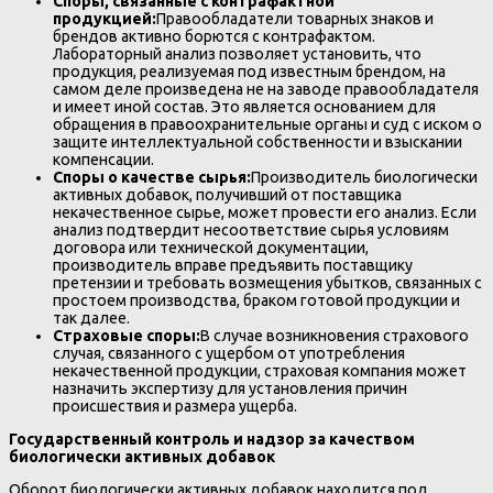
Споры, связанные с контрафактной
продукцией:
Правообладатели товарных знаков и
брендов активно борются с контрафактом.
Лабораторный анализ позволяет установить, что
продукция, реализуемая под известным брендом, на
самом деле произведена не на заводе правообладателя
и имеет иной состав. Это является основанием для
обращения в правоохранительные органы и суд с иском о
защите интеллектуальной собственности и взыскании
компенсации.
Споры о качестве сырья:
Производитель биологически
активных добавок, получивший от поставщика
некачественное сырье, может провести его анализ. Если
анализ подтвердит несоответствие сырья условиям
договора или технической документации,
производитель вправе предъявить поставщику
претензии и требовать возмещения убытков, связанных с
простоем производства, браком готовой продукции и
так далее.
Страховые споры:
В случае возникновения страхового
случая, связанного с ущербом от употребления
некачественной продукции, страховая компания может
назначить экспертизу для установления причин
происшествия и размера ущерба.
Государственный контроль и надзор за качеством
биологически активных добавок
Оборот биологически активных добавок находится под