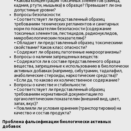
• Какова концентрация токсичных элементов (свинца,
кадмия, ртути, мышьяка) в образце? Превышает ли она
допустимые уровни?
Вопросы безопасности:
• Соответствует ли представленный образец
требованиям технических регламентов и санитарных
норм по показателям безопасности (содержание
токсичных элементов, пестицидов, радионуклидов,
микробиологическим показателям)?
• Обладает ли представленный образец токсическими
свойствами? Каков класс опасности?
• Содержит ли образец патогенные микроорганизмы?
Вопросы о наличии запрещенных веществ:
• Содержатся ли в составе представленного образца
вещества, запрещенные к использованию в биологически
активных добавках (например, сибутрамин, тадалафил,
анаболические стероиды, наркотические средства)?
• Если да, то каково их количественное содержание?
Вопросы о качестве и стабильности:
• Соответствует ли представленный образец
требованиям нормативной документации по
органолептическим показателям (внешний вид, цвет,
запах, вкус)?
• Повлияли ли условия хранения (транспортировки) на
качество и состав продукта?
Проблема фальсификации биологически активных
добавок