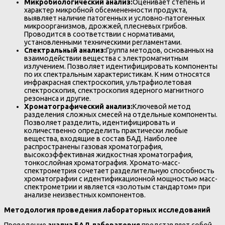
Микробиологический анализ:
Оценивает степень и
характер микробной обсемененности продукта,
выявляет наличие патогенных и условно-патогенных
микроорганизмов, дрожжей, плесневых грибов.
Проводится в соответствии с нормативами,
установленными техническими регламентами.
Спектральный анализ:
Группа методов, основанных на
взаимодействии вещества с электромагнитным
излучением. Позволяет идентифицировать компоненты
по их спектральным характеристикам. К ним относятся
инфракрасная спектроскопия, ультрафиолетовая
спектроскопия, спектроскопия ядерного магнитного
резонанса и другие.
Хроматографический анализ:
Ключевой метод
разделения сложных смесей на отдельные компоненты.
Позволяет разделить, идентифицировать и
количественно определить практически любые
вещества, входящие в состав БАД. Наиболее
распространены газовая хроматография,
высокоэффективная жидкостная хроматография,
тонкослойная хроматография. Хромато-масс-
спектрометрия сочетает разделительную способность
хроматографии с идентификационной мощностью масс-
спектрометрии и является «золотым стандартом» при
анализе неизвестных компонентов.
Методология проведения лабораторных исследований
Проведение
анализ БАД лаборатория
представляет собой