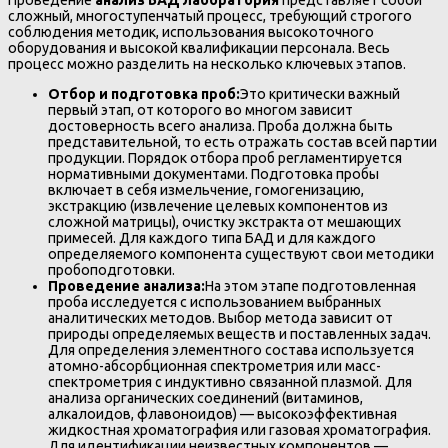
сложный, многоступенчатый процесс, требующий строгого
соблюдения методик, использования высокоточного
оборудования и высокой квалификации персонала. Весь
процесс можно разделить на несколько ключевых этапов.
Отбор и подготовка проб:
Это критически важный
первый этап, от которого во многом зависит
достоверность всего анализа. Проба должна быть
представительной, то есть отражать состав всей партии
продукции. Порядок отбора проб регламентируется
нормативными документами. Подготовка пробы
включает в себя измельчение, гомогенизацию,
экстракцию (извлечение целевых компонентов из
сложной матрицы), очистку экстракта от мешающих
примесей. Для каждого типа БАД и для каждого
определяемого компонента существуют свои методики
пробоподготовки.
Проведение анализа:
На этом этапе подготовленная
проба исследуется с использованием выбранных
аналитических методов. Выбор метода зависит от
природы определяемых веществ и поставленных задач.
Для определения элементного состава используется
атомно-абсорбционная спектрометрия или масс-
спектрометрия с индуктивно связанной плазмой. Для
анализа органических соединений (витаминов,
алкалоидов, флавоноидов) — высокоэффективная
жидкостная хроматография или газовая хроматография.
Для идентификации неизвестных компонентов —