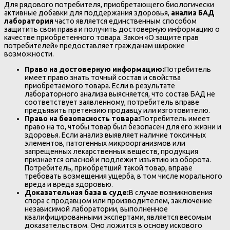
Для рядового потребителя, приобретающего биологически
активные добавки для поддержания здоровья,
анализ БАД
лаборатория
часто является единственным способом
защитить свои права и получить достоверную информацию о
качестве приобретенного товара. Закон «О защите прав
потребителей» предоставляет гражданам широкие
возможности.
Право на достоверную информацию:
Потребитель
имеет право знать точный состав и свойства
приобретаемого товара. Если в результате
лабораторного анализа выясняется, что состав БАД не
соответствует заявленному, потребитель вправе
предъявить претензию продавцу или изготовителю.
Право на безопасность товара:
Потребитель имеет
право на то, чтобы товар был безопасен для его жизни и
здоровья. Если анализ выявляет наличие токсичных
элементов, патогенных микроорганизмов или
запрещенных лекарственных веществ, продукция
признается опасной и подлежит изъятию из оборота.
Потребитель, приобретший такой товар, вправе
требовать возмещения ущерба, в том числе морального
вреда и вреда здоровью.
Доказательная база в суде:
В случае возникновения
спора с продавцом или производителем, заключение
независимой лаборатории, выполненное
квалифицированными экспертами, является весомым
доказательством. Оно ложится в основу искового