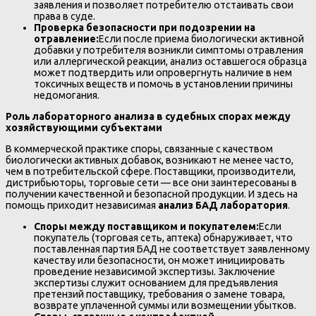
заявления и позволяет потребителю отстаивать свои
права в суде.
Проверка безопасности при подозрении на
отравление:
Если после приема биологически активной
добавки у потребителя возникли симптомы отравления
или аллергической реакции, анализ оставшегося образца
может подтвердить или опровергнуть наличие в нем
токсичных веществ и помочь в установлении причины
недомогания.
Роль лабораторного анализа в судебных спорах между
хозяйствующими субъектами
В коммерческой практике споры, связанные с качеством
биологически активных добавок, возникают не менее часто,
чем в потребительской сфере. Поставщики, производители,
дистрибьюторы, торговые сети — все они заинтересованы в
получении качественной и безопасной продукции. И здесь на
помощь приходит независимая
анализ БАД лаборатория
.
Споры между поставщиком и покупателем:
Если
покупатель (торговая сеть, аптека) обнаруживает, что
поставленная партия БАД не соответствует заявленному
качеству или безопасности, он может инициировать
проведение независимой экспертизы. Заключение
экспертизы служит основанием для предъявления
претензий поставщику, требования о замене товара,
возврате уплаченной суммы или возмещении убытков.