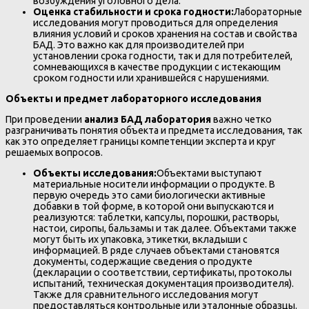
возбуждения уголовного дела.
Оценка стабильности и срока годности:
Лабораторные
исследования могут проводиться для определения
влияния условий и сроков хранения на состав и свойства
БАД. Это важно как для производителей при
установлении срока годности, так и для потребителей,
сомневающихся в качестве продукции с истекающим
сроком годности или хранившейся с нарушениями.
Объекты и предмет лабораторного исследования
При проведении
анализ БАД лаборатория
важно четко
разграничивать понятия объекта и предмета исследования, так
как это определяет границы компетенции эксперта и круг
решаемых вопросов.
Объекты исследования:
Объектами выступают
материальные носители информации о продукте. В
первую очередь это сами биологически активные
добавки в той форме, в которой они выпускаются и
реализуются: таблетки, капсулы, порошки, растворы,
настои, сиропы, бальзамы и так далее. Объектами также
могут быть их упаковка, этикетки, вкладыши с
информацией. В ряде случаев объектами становятся
документы, содержащие сведения о продукте
(декларации о соответствии, сертификаты, протоколы
испытаний, техническая документация производителя).
Также для сравнительного исследования могут
предоставляться контрольные или эталонные образцы.