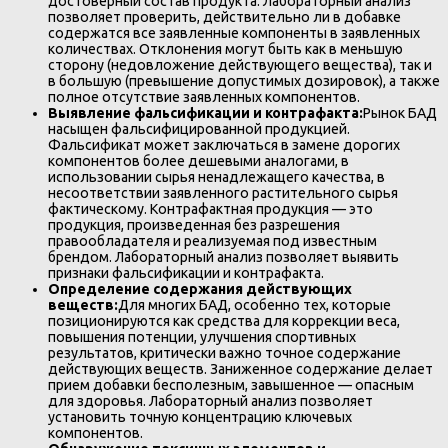
достоверный состав продукта. Лабораторный анализ
позволяет проверить, действительно ли в добавке
содержатся все заявленные компоненты в заявленных
количествах. Отклонения могут быть как в меньшую
сторону (недовложение действующего вещества), так и
в большую (превышение допустимых дозировок), а также
полное отсутствие заявленных компонентов.
Выявление фальсификации и контрафакта:
Рынок БАД
насыщен фальсифицированной продукцией.
Фальсификат может заключаться в замене дорогих
компонентов более дешевыми аналогами, в
использовании сырья ненадлежащего качества, в
несоответствии заявленного растительного сырья
фактическому. Контрафактная продукция — это
продукция, произведенная без разрешения
правообладателя и реализуемая под известным
брендом. Лабораторный анализ позволяет выявить
признаки фальсификации и контрафакта.
Определение содержания действующих
веществ:
Для многих БАД, особенно тех, которые
позиционируются как средства для коррекции веса,
повышения потенции, улучшения спортивных
результатов, критически важно точное содержание
действующих веществ. Заниженное содержание делает
прием добавки бесполезным, завышенное — опасным
для здоровья. Лабораторный анализ позволяет
установить точную концентрацию ключевых
компонентов.