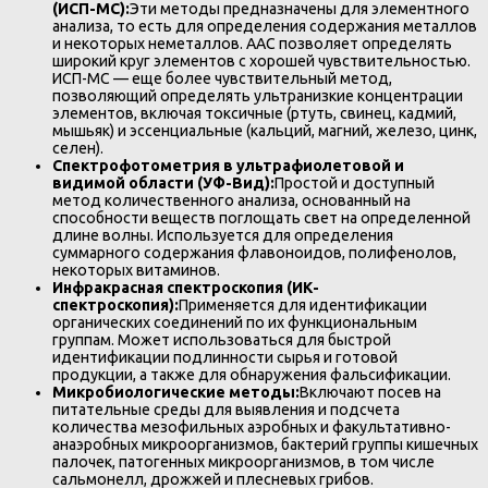
(ИСП-МС):
Эти методы предназначены для элементного
анализа, то есть для определения содержания металлов
и некоторых неметаллов. ААС позволяет определять
широкий круг элементов с хорошей чувствительностью.
ИСП-МС — еще более чувствительный метод,
позволяющий определять ультранизкие концентрации
элементов, включая токсичные (ртуть, свинец, кадмий,
мышьяк) и эссенциальные (кальций, магний, железо, цинк,
селен).
Спектрофотометрия в ультрафиолетовой и
видимой области (УФ-Вид):
Простой и доступный
метод количественного анализа, основанный на
способности веществ поглощать свет на определенной
длине волны. Используется для определения
суммарного содержания флавоноидов, полифенолов,
некоторых витаминов.
Инфракрасная спектроскопия (ИК-
спектроскопия):
Применяется для идентификации
органических соединений по их функциональным
группам. Может использоваться для быстрой
идентификации подлинности сырья и готовой
продукции, а также для обнаружения фальсификации.
Микробиологические методы:
Включают посев на
питательные среды для выявления и подсчета
количества мезофильных аэробных и факультативно-
анаэробных микроорганизмов, бактерий группы кишечных
палочек, патогенных микроорганизмов, в том числе
сальмонелл, дрожжей и плесневых грибов.