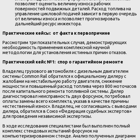
позволяет оценить величину износа рабочих
поверхностей подвижных деталей. Расход топлива на
управление цикловой подачей зависит в первую очередь
от величины износа и позволяет прогнозировать
дальнейший ресурс инжектора.
Практические кейсы: от факта к первопричине
Рассмотрим три показательных случая, демонстрирующих
необходимость применения комплексной научной
методологии для установления истинных причин отказов.
Практический кейс №1: спор о гарантийном ремонте
Владелец грузового автомобиля с дизельным двигателем
системы Common Rail обратился к официальному дилеру с
жалобами на нестабильную работу двигателя, снижение
мощности и повышенный расход топлива через 800 моточасов
после капитального ремонта топливной системы. Дилер
диагностировал неисправность двух форсунок, потребовал
оплаты замены всего комплекта, указав в качестве причины
«естественный износ». Владелец, не согласившись с выводами
дилера, обратился в Союз «Федерация судебных экспертов»
для проведения независимой экспертизы.
В ходе исследования специалистами был выполнен полный
комплекс стендовых испытаний форсунок на
компьютеризированном стенде. Анализ полученных диаграмм