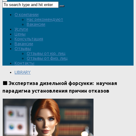
О компании
Нас рекомендуют
Вакансии
Услуги
Цены
Консультация
Вакансии
Отзывы
Отзывы от юр. лиц
Отзывы от физ. лиц
Контакты
LIBRARY
🟩 Экспертиза дизельной форсунки: научная
парадигма установления причин отказов