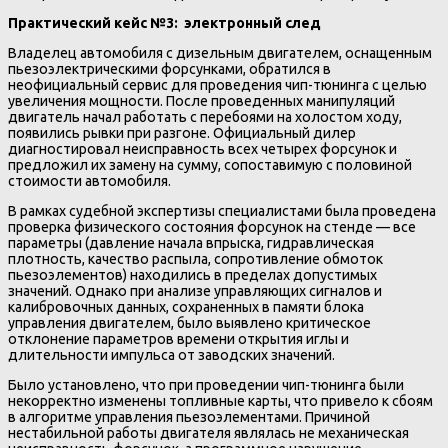
Практический кейс №3: электронный след
Владелец автомобиля с дизельным двигателем, оснащенным
пьезоэлектрическими форсунками, обратился в
неофициальный сервис для проведения чип-тюнинга с целью
увеличения мощности. После проведенных манипуляций
двигатель начал работать с перебоями на холостом ходу,
появились рывки при разгоне. Официальный дилер
диагностировал неисправность всех четырех форсунок и
предложил их замену на сумму, сопоставимую с половиной
стоимости автомобиля.
В рамках судебной экспертизы специалистами была проведена
проверка физического состояния форсунок на стенде — все
параметры (давление начала впрыска, гидравлическая
плотность, качество распыла, сопротивление обмоток
пьезоэлементов) находились в пределах допустимых
значений. Однако при анализе управляющих сигналов и
калибровочных данных, сохраненных в памяти блока
управления двигателем, было выявлено критическое
отклонение параметров времени открытия иглы и
длительности импульса от заводских значений.
Было установлено, что при проведении чип-тюнинга были
некорректно изменены топливные карты, что привело к сбоям
в алгоритме управления пьезоэлементами. Причиной
нестабильной работы двигателя являлась не механическая