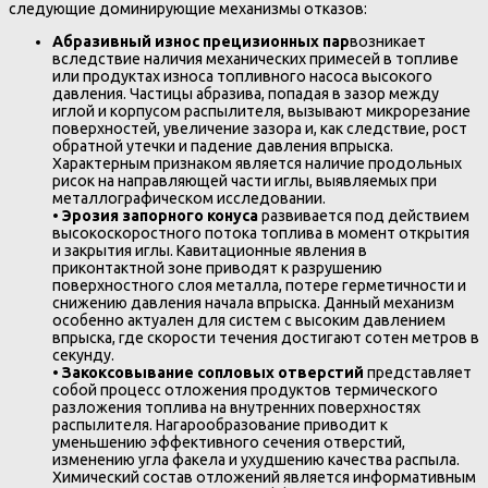
следующие доминирующие механизмы отказов:
Абразивный износ прецизионных пар
возникает
вследствие наличия механических примесей в топливе
или продуктах износа топливного насоса высокого
давления. Частицы абразива, попадая в зазор между
иглой и корпусом распылителя, вызывают микрорезание
поверхностей, увеличение зазора и, как следствие, рост
обратной утечки и падение давления впрыска.
Характерным признаком является наличие продольных
рисок на направляющей части иглы, выявляемых при
металлографическом исследовании.
•
Эрозия запорного конуса
развивается под действием
высокоскоростного потока топлива в момент открытия
и закрытия иглы. Кавитационные явления в
приконтактной зоне приводят к разрушению
поверхностного слоя металла, потере герметичности и
снижению давления начала впрыска. Данный механизм
особенно актуален для систем с высоким давлением
впрыска, где скорости течения достигают сотен метров в
секунду.
•
Закоксовывание сопловых отверстий
представляет
собой процесс отложения продуктов термического
разложения топлива на внутренних поверхностях
распылителя. Нагарообразование приводит к
уменьшению эффективного сечения отверстий,
изменению угла факела и ухудшению качества распыла.
Химический состав отложений является информативным