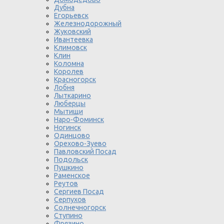
Дубна
Егорьевск
Железнодорожный
Жуковский
Ивантеевка
Климовск
Клин
Коломна
Королев
Красногорск
Лобня
Лыткарино
Люберцы
Мытищи
Наро-Фоминск
Ногинск
Одинцово
Орехово-Зуево
Павловский Посад
Подольск
Пушкино
Раменское
Реутов
Сергиев Посад
Серпухов
Солнечногорск
Ступино
Фрязино