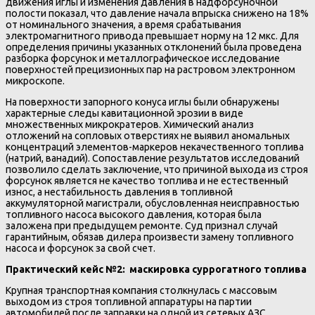
движения иглы и изменения давления в надфорсуночной
полости показал, что давление начала впрыска снижено на 18%
от номинального значения, а время срабатывания
электромагнитного привода превышает норму на 12 мкс. Для
определения причины указанных отклонений была проведена
разборка форсунок и металлографическое исследование
поверхностей прецизионных пар на растровом электронном
микроскопе.
На поверхности запорного конуса иглы были обнаружены
характерные следы кавитационной эрозии в виде
множественных микрократеров. Химический анализ
отложений на сопловых отверстиях не выявил аномальных
концентраций элементов-маркеров некачественного топлива
(натрий, ванадий). Сопоставление результатов исследований
позволило сделать заключение, что причиной выхода из строя
форсунок является не качество топлива и не естественный
износ, а нестабильность давления в топливной
аккумуляторной магистрали, обусловленная неисправностью
топливного насоса высокого давления, которая была
заложена при предыдущем ремонте. Суд признал случай
гарантийным, обязав дилера произвести замену топливного
насоса и форсунок за свой счет.
Практический кейс №2: маскировка суррогатного топлива
Крупная транспортная компания столкнулась с массовым
выходом из строя топливной аппаратуры на партии
автомобилей после заправки на одной из сетевых АЗС.