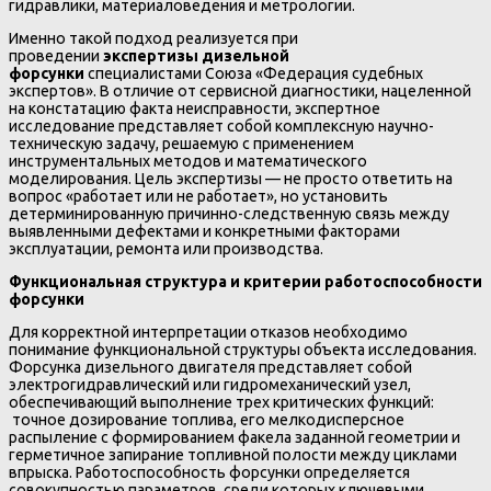
гидравлики, материаловедения и метрологии.
Именно такой подход реализуется при
проведении
экспертизы дизельной
форсунки
специалистами Союза «Федерация судебных
экспертов». В отличие от сервисной диагностики, нацеленной
на констатацию факта неисправности, экспертное
исследование представляет собой комплексную научно-
техническую задачу, решаемую с применением
инструментальных методов и математического
моделирования. Цель экспертизы — не просто ответить на
вопрос «работает или не работает», но установить
детерминированную причинно-следственную связь между
выявленными дефектами и конкретными факторами
эксплуатации, ремонта или производства.
Функциональная структура и критерии работоспособности
форсунки
Для корректной интерпретации отказов необходимо
понимание функциональной структуры объекта исследования.
Форсунка дизельного двигателя представляет собой
электрогидравлический или гидромеханический узел,
обеспечивающий выполнение трех критических функций:
точное дозирование топлива, его мелкодисперсное
распыление с формированием факела заданной геометрии и
герметичное запирание топливной полости между циклами
впрыска. Работоспособность форсунки определяется
совокупностью параметров, среди которых ключевыми