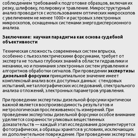
соблюдением требований к подготовке образцов, включая их
резку, шлифовку, полировку и травление. Микроструктурный
анализ проводится с использованием оптических микроскопов
с увеличением не менее 1000× и растровых электронных
микроскопов, оснащенных системами энергодисперсионного
анализа.
Заключение: научная парадигма как основа судебной
объективности
Техническая сложность современных систем впрыска,
особенно с пьезоэлектрическими форсунками, требует от
эксперта не только глубоких знаний в области гидравлики и
механики, но и понимания электронных систем управления и
алгоритмов обработки сигналов. При проведении
экспертизы
дизельной форсунки
принципиальное значение имеет
комплексный анализ всех доступных данных: стендовых
испытаний, металлографических исследований, спектрального
анализа отложений, электронных параметров управления.
При проведении экспертизы дизельной форсунки критически
важной является воспроизводимость результатов и
метрологическая прослеживаемость измерений. При
проведении экспертизы дизельной форсунки особое внимание
уделяется сохранности уликовых вещественных
доказательств — каждый этап исследования документируется
фотографически, а образцы хранятся в условиях, исключающих
их дополнительное повреждение. При проведении экспертизы