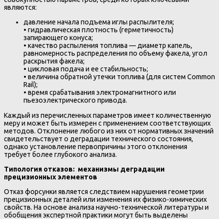
являются:
давление начала подъема иглы распылителя;
• гидравлическая плотность (герметичность)
запирающего конуса;
• качество распыления топлива — диаметр капель,
равномерность распределения по объему факела, угол
раскрытия факела;
• цикловая подача и ее стабильность;
• величина обратной утечки топлива (для систем Common
Rail);
• время срабатывания электромагнитного или
пьезоэлектрического привода.
Каждый из перечисленных параметров имеет количественную
меру и может быть измерен с применением соответствующих
методов. Отклонение любого из них от нормативных значений
свидетельствует о деградации технического состояния,
однако установление первопричины этого отклонения
требует более глубокого анализа.
Типология отказов: механизмы деградации
прецизионных элементов
Отказ форсунки является следствием нарушения геометрии
прецизионных деталей или изменения их физико-химических
свойств. На основе анализа научно-технической литературы и
обобщения экспертной практики могут быть выделены