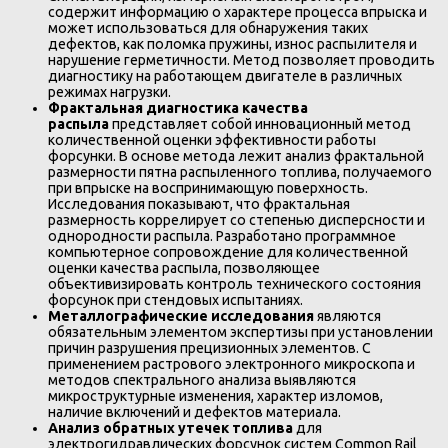
содержит информацию о характере процесса впрыска и
может использоваться для обнаружения таких
дефектов, как поломка пружины, износ распылителя и
нарушение герметичности. Метод позволяет проводить
диагностику на работающем двигателе в различных
режимах нагрузки.
Фрактальная диагностика качества
распыла
представляет собой инновационный метод
количественной оценки эффективности работы
форсунки. В основе метода лежит анализ фрактальной
размерности пятна распыленного топлива, получаемого
при впрыске на воспринимающую поверхность.
Исследования показывают, что фрактальная
размерность коррелирует со степенью дисперсности и
однородности распыла. Разработано программное
компьютерное сопровождение для количественной
оценки качества распыла, позволяющее
объективизировать контроль технического состояния
форсунок при стендовых испытаниях.
Металлографические исследования
являются
обязательным элементом экспертизы при установлении
причин разрушения прецизионных элементов. С
применением растрового электронного микроскопа и
методов спектрального анализа выявляются
микроструктурные изменения, характер изломов,
наличие включений и дефектов материала.
Анализ обратных утечек топлива
для
электрогидравлических форсунок систем Common Rail