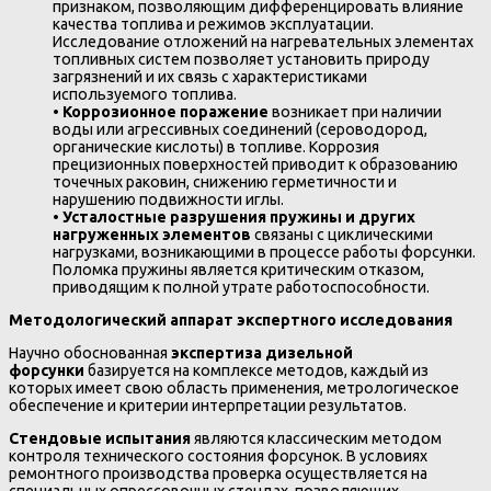
признаком, позволяющим дифференцировать влияние
качества топлива и режимов эксплуатации.
Исследование отложений на нагревательных элементах
топливных систем позволяет установить природу
загрязнений и их связь с характеристиками
используемого топлива.
•
Коррозионное поражение
возникает при наличии
воды или агрессивных соединений (сероводород,
органические кислоты) в топливе. Коррозия
прецизионных поверхностей приводит к образованию
точечных раковин, снижению герметичности и
нарушению подвижности иглы.
•
Усталостные разрушения пружины и других
нагруженных элементов
связаны с циклическими
нагрузками, возникающими в процессе работы форсунки.
Поломка пружины является критическим отказом,
приводящим к полной утрате работоспособности.
Методологический аппарат экспертного исследования
Научно обоснованная
экспертиза дизельной
форсунки
базируется на комплексе методов, каждый из
которых имеет свою область применения, метрологическое
обеспечение и критерии интерпретации результатов.
Стендовые испытания
являются классическим методом
контроля технического состояния форсунок. В условиях
ремонтного производства проверка осуществляется на
специальных опрессовочных стендах, позволяющих