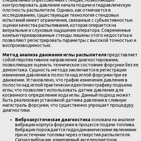
контролировать давление начала подачи и гидравлическую
плотность распылителя. Однако, как отмечается в
исследованиях, существующая технология стендовых
испытаний имеет ограничения, связанные с субъективностью
оценки качества распыливания, которая опирается на
визуальные и слуховые ощущения оператора. Современные
компьютеризированные стенды лишены этого недостатка и
позволяют регистрировать параметры с высокой точностью и
воспроизводимостью.
Метод анализа движения иглы распылителя
представляет
собой перспективное направление диагностирования,
позволяющее оценить техническое состояние форсунки без ее
демонтажа. Сущность метода заключается в регистрации
изменения давления в полости над иглой форсунки при ее
движении. Установлено, что график изменения давления в
полости над иглой практически идентичен графику подъема
иглы, что позволяет использовать датчик давления для
косвенного определения хода иглы. Данный подход может
быть реализован установкой датчика давления в сливную
магистраль форсунки, что существенно упрощает процедуру
диагностики.
Виброакустическая диагностика
основана на анализе
вибрации корпуса форсунки в процессе подачи топлива.
Вибрация порождается гидродинамическими явлениями
при истечении топлива через отверстия распылителя.
Сигнал вибрации, измеряемый акселерометром,