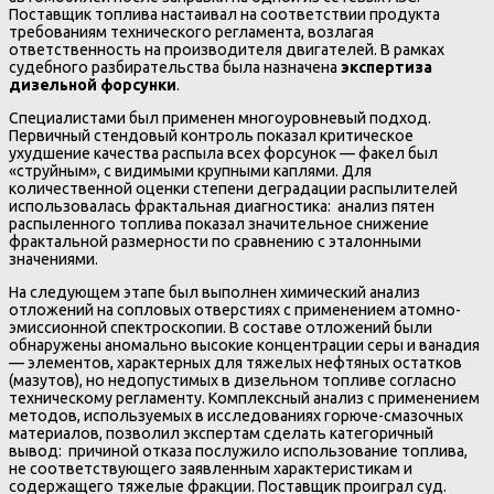
Поставщик топлива настаивал на соответствии продукта
требованиям технического регламента, возлагая
ответственность на производителя двигателей. В рамках
судебного разбирательства была назначена
экспертиза
дизельной форсунки
.
Специалистами был применен многоуровневый подход.
Первичный стендовый контроль показал критическое
ухудшение качества распыла всех форсунок — факел был
«струйным», с видимыми крупными каплями. Для
количественной оценки степени деградации распылителей
использовалась фрактальная диагностика: анализ пятен
распыленного топлива показал значительное снижение
фрактальной размерности по сравнению с эталонными
значениями.
На следующем этапе был выполнен химический анализ
отложений на сопловых отверстиях с применением атомно-
эмиссионной спектроскопии. В составе отложений были
обнаружены аномально высокие концентрации серы и ванадия
— элементов, характерных для тяжелых нефтяных остатков
(мазутов), но недопустимых в дизельном топливе согласно
техническому регламенту. Комплексный анализ с применением
методов, используемых в исследованиях горюче-смазочных
материалов, позволил экспертам сделать категоричный
вывод: причиной отказа послужило использование топлива,
не соответствующего заявленным характеристикам и
содержащего тяжелые фракции. Поставщик проиграл суд.