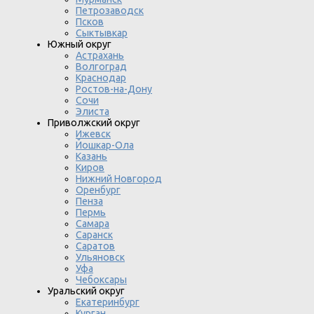
Петрозаводск
Псков
Сыктывкар
Южный округ
Астрахань
Волгоград
Краснодар
Ростов-на-Дону
Сочи
Элиста
Приволжский округ
Ижевск
Йошкар-Ола
Казань
Киров
Нижний Новгород
Оренбург
Пенза
Пермь
Самара
Саранск
Саратов
Ульяновск
Уфа
Чебоксары
Уральский округ
Екатеринбург
Курган