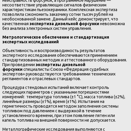
неисправность форсунок, а программное нарушение —
несоответствие управляющих сигналов физическим
характеристикам пьезокерамики. Комплексная экспертиза
позволила сэкономить заказчику сотни тысяч рублей на
необоснованной замене. Данный кейс демонстрирует, что
качественная
экспертиза дизельной форсунки
невозможна
без анализа электронных систем управления.
Метрологическое обеспечение и стандартизация
экспертных исследований
Объективность и воспроизводимость результатов
экспертного исследования обеспечиваются применением
стандартизованных методик и аттестованного оборудования.
При проведении
экспертизы дизельной
форсунки
специалисты Союза «Федерация судебных
экспертов» руководствуются требованиями технических
регламентов и отраслевых стандартов.
Процедура стендовых испытаний включает контроль
следующих параметров с указанными погрешностями
измерений: температура топлива (±1 °С), масса топлива (±2%),
линейные размеры (±1%), время (±1%). Испытания на
герметичность проводятся методом заполнения системы
топливом под давлением с выдержкой в течение
установленного времени, при этом появление пятен или
капель топлива на внешней поверхности не допускается.
Металлографические исследования выполняются с