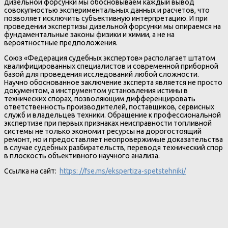
дизельной форсунки мы обосновываем каждый вывод
совокупностью экспериментальных данных и расчетов, что
позволяет исключить субъективную интерпретацию. И при
проведении экспертизы дизельной форсунки мы опираемся на
фундаментальные законы физики и химии, а не на
вероятностные предположения.
Союз «Федерация судебных экспертов» располагает штатом
квалифицированных специалистов и современной приборной
базой для проведения исследований любой сложности.
Научно обоснованное заключение эксперта является не просто
документом, а инструментом установления истины в
технических спорах, позволяющим дифференцировать
ответственность производителей, поставщиков, сервисных
служб и владельцев техники. Обращение к профессиональной
экспертизе при первых признаках неисправности топливной
системы не только экономит ресурсы на дорогостоящий
ремонт, но и предоставляет неопровержимые доказательства
в случае судебных разбирательств, переводя технический спор
в плоскость объективного научного анализа.
Ссылка на сайт:
https: //fse.ms/ekspertiza-spetstehniki/