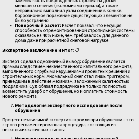
заменил часть поврежденных стропил на доски
меньшего сечения (экономия материала), а также
неправильно выполнил узлы соединений в коньке.
Коррозионное поражение существующих элементов не
было устранено.
Поверочный расчет:
Расчет показал, что несущая
способность отремонтированной стропильной системы
оказалась на 40% ниже, чем требовалось для данного
дома даже при расчетной снеговой нагрузке.
Экспертное заключение и итог:
📋
Эксперт сделал однозначный вывод: обрушение является
прямым следствием некачественного капитального ремонта,
выполненного с грубыми нарушениями проектных решений и
строительных норм. Аномальный снег стал лишь триггером,
приведшим в действие механизм, заложенный халатностью
подрядчика. Суд обязал подрядчика не только полностью
возместить ущерб от обрушения, но и оплатить стоимость
нового ремонта.
Методология экспертного исследования после
обрушения
Процесс независимой экспертизы кровли при обрушении – это
строго регламентированная процедура, состоящая из
нескольких ключевых этапов: