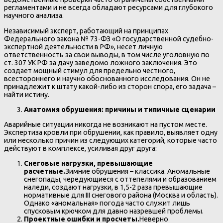
регламентами и не всегда обладают ресурсами для глубокого
научного анализа.
Независимый эксперт, работающий на принципах
Федерального закона № 73-ФЗ «О государственной судебно-
экспертной деятельности в РФ», несет личную
ответственность за свои выводы, в том числе уголовную по
ст. 307 УК РФ за дачу заведомо ложного заключения. Это
создает мощный стимул для предельно честного,
всестороннего и научно обоснованного исследования. Он не
принадлежит к штату какой-либо из сторон спора, его задача –
найти истину.
Анатомия обрушения: причины и типичные сценарии
Аварийные ситуации никогда не возникают на пустом месте.
Экспертиза кровли при обрушении, как правило, выявляет одну
или несколько причин из следующих категорий, которые часто
действуют в комплексе, усиливая друг друга:
Снеговые нагрузки, превышающие
расчетные.
Зимние обрушения – классика. Аномальные
снегопады, чередующиеся с оттепелями и образованием
наледи, создают нагрузки, в 1,5-2 раза превышающие
нормативные для III снегового района (Москва и область).
Однако «аномальная» погода часто служит лишь
спусковым крючком для давно назревшей проблемы.
Проектные ошибки и просчеты.
Неверно