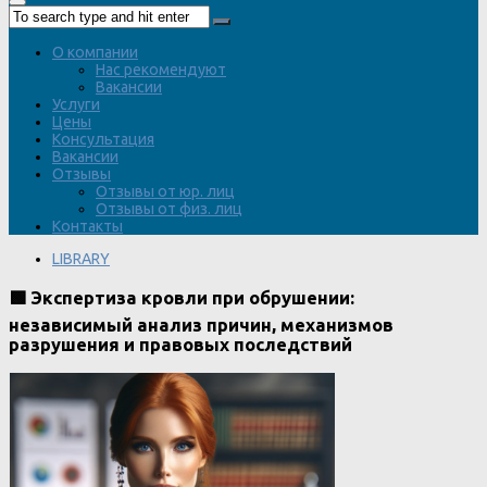
О компании
Нас рекомендуют
Вакансии
Услуги
Цены
Консультация
Вакансии
Отзывы
Отзывы от юр. лиц
Отзывы от физ. лиц
Контакты
LIBRARY
🟩 Экспертиза кровли при обрушении:
независимый анализ причин, механизмов
разрушения и правовых последствий