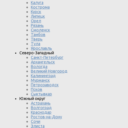
Калуга
Кострома
Курск
Липецк
Орел
Рязань
Смоленск
Тамбов
Тверь
Тула
Ярославль
Северо-Западный
Санкт-Петербург
Архангельск
Вологда
Великий Новгород
Калининград
Мурманск
Петрозаводск
Псков
Сыктывкар
Южный округ
Астрахань
Волгоград
Краснодар
Ростов-на-Дону
Сочи
Элиста