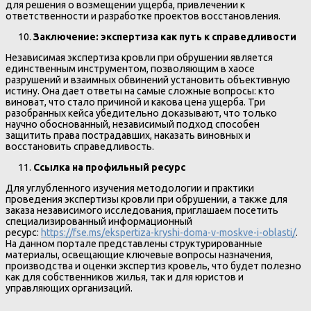
для решения о возмещении ущерба, привлечении к
ответственности и разработке проектов восстановления.
Заключение: экспертиза как путь к справедливости
Независимая экспертиза кровли при обрушении является
единственным инструментом, позволяющим в хаосе
разрушений и взаимных обвинений установить объективную
истину. Она дает ответы на самые сложные вопросы: кто
виноват, что стало причиной и какова цена ущерба. Три
разобранных кейса убедительно доказывают, что только
научно обоснованный, независимый подход способен
защитить права пострадавших, наказать виновных и
восстановить справедливость.
Ссылка на профильный ресурс
Для углубленного изучения методологии и практики
проведения экспертизы кровли при обрушении, а также для
заказа независимого исследования, приглашаем посетить
специализированный информационный
ресурс:
https://fse.ms/ekspertiza-kryshi-doma-v-moskve-i-oblasti/
.
На данном портале представлены структурированные
материалы, освещающие ключевые вопросы назначения,
производства и оценки экспертиз кровель, что будет полезно
как для собственников жилья, так и для юристов и
управляющих организаций.