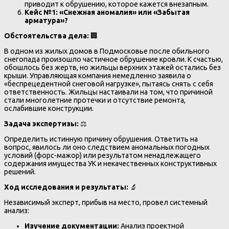
приводит к обрушению, которое кажется внезапным.
Кейс №1: «Снежная аномалия» или «Забытая
арматура»?
Обстоятельства дела:
🏢
В одном из жилых домов в Подмосковье после обильного
снегопада произошло частичное обрушение кровли. К счастью,
обошлось без жертв, но жильцы верхних этажей остались без
крыши. Управляющая компания немедленно заявила о
«беспрецедентной снеговой нагрузке», пытаясь снять с себя
ответственность. Жильцы настаивали на том, что причиной
стали многолетние протечки и отсутствие ремонта,
ослабившие конструкции.
Задача экспертизы:
⚖️
Определить истинную причину обрушения. Ответить на
вопрос, явилось ли оно следствием аномальных погодных
условий (форс-мажор) или результатом ненадлежащего
содержания имущества УК и некачественных конструктивных
решений.
Ход исследования и результаты:
🔬
Независимый эксперт, прибыв на место, провел системный
анализ:
Изучение документации:
Анализ проектной