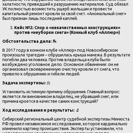
халатности, приведшей к разрушению материалов. Суд обязал
УК полностью возместить ущерб жильцам и провести
капитальный ремонт кровли за свой счет. «Аномальный снег»
был признан лишь последней каплей.
Кейс №2: Спор о «некачественных конструкциях»
против «неуборки снега» (Конный клуб «Аллюр»)
Обстоятельства дела:
🏇
В 2017 году в конном клубе «Аллюр» под Новосибирском
произошла трагедия – обрушилась крыша манежа. В результате
погибли два человека. Против владельца клуба было
возбуждено уголовное дело. Основное обвинение: он не
организовал своевременную очистку кровли от снега, что
привело к обрушению и гибели людей.
Задача экспертизы:
⚖️
Установить истинную причину обрушения. Главный вопрос:
является ли виновником владелец, не убравший снег, или
причина кроется в качестве самих конструкций?
Ход исследования и результаты:
🔬
Сибирский региональный центр судебной экспертизы Минюста
РФ провел независимое исследование, которое кардинально
изменило картину происшествия. Эксперты установили, что