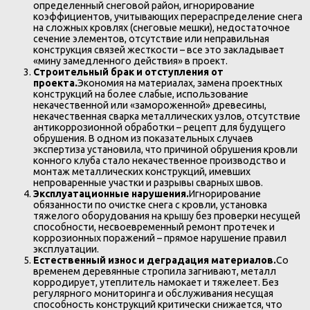
определенный снеговой район, игнорирование
коэффициентов, учитывающих перераспределение снега
на сложных кровлях (снеговые мешки), недостаточное
сечение элементов, отсутствие или неправильная
конструкция связей жесткости – все это закладывает
«мину замедленного действия» в проект.
Строительный брак и отступления от
проекта.
Экономия на материалах, замена проектных
конструкций на более слабые, использование
некачественной или «замороженной» древесины,
некачественная сварка металлических узлов, отсутствие
антикоррозионной обработки – рецепт для будущего
обрушения. В одном из показательных случаев
экспертиза установила, что причиной обрушения кровли
конного клуба стало некачественное производство и
монтаж металлических конструкций, имевших
непроваренные участки и разрывы сварных швов.
Эксплуатационные нарушения.
Игнорирование
обязанности по очистке снега с кровли, установка
тяжелого оборудования на крышу без проверки несущей
способности, несвоевременный ремонт протечек и
коррозионных поражений – прямое нарушение правил
эксплуатации.
Естественный износ и деградация материалов.
Со
временем деревянные стропила загнивают, металл
корродирует, утеплитель намокает и тяжелеет. Без
регулярного мониторинга и обслуживания несущая
способность конструкций критически снижается, что