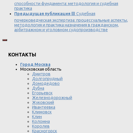
способности фундамента: методология и судебная
практика
Предыдущая публикация
🟩 Судебная
почерковедческая экспертиза: процессуальные аспекты,
методология и практика назначения в гражданском,
арбитражном и уголовном судопроизводстве
КОНТАКТЫ
Город Москва
Московская область
Дмитров
Долгопрудный
Домодедово
Дубна
Егорьевск
Железнодорожный
Жуковский
Ивантеевка
Климовск
Клин
Коломна
Королев
Красногорск