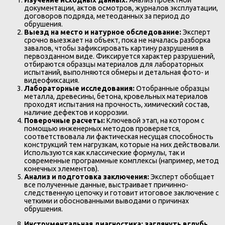
Изучение исходных данных:
Анализ проектной
документации, актов осмотров, журналов эксплуатации,
договоров подряда, метеоданных за период до
обрушения.
Выезд на место и натурное обследование:
Эксперт
срочно выезжает на объект, пока не началась разборка
завалов, чтобы зафиксировать картину разрушения в
первозданном виде. Фиксируется характер разрушений,
отбираются образцы материалов для лабораторных
испытаний, выполняются обмеры и детальная фото- и
видеофиксация.
Лабораторные исследования:
Отобранные образцы
металла, древесины, бетона, кровельных материалов
проходят испытания на прочность, химический состав,
наличие дефектов и коррозии.
Поверочные расчеты:
Ключевой этап, на котором с
помощью инженерных методов проверяется,
соответствовала ли фактическая несущая способность
конструкций тем нагрузкам, которые на них действовали.
Используются как классические формулы, так и
современные программные комплексы (например, метод
конечных элементов).
Анализ и подготовка заключения:
Эксперт обобщает
все полученные данные, выстраивает причинно-
следственную цепочку и готовит итоговое заключение с
четкими и обоснованными выводами о причинах
обрушения.
Инструментальная диагностика: заглянуть вглубь