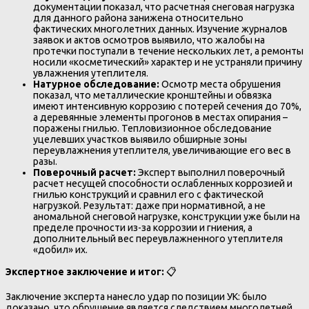
документации показал, что расчетная снеговая нагрузка
для данного района занижена относительно
фактических многолетних данных. Изучение журналов
заявок и актов осмотров выявило, что жалобы на
протечки поступали в течение нескольких лет, а ремонты
носили «косметический» характер и не устраняли причину
увлажнения утеплителя.
Натурное обследование:
Осмотр места обрушения
показал, что металлические кронштейны и обвязка
имеют интенсивную коррозию с потерей сечения до 70%,
а деревянные элементы прогонов в местах опирания –
поражены гнилью. Тепловизионное обследование
уцелевших участков выявило обширные зоны
переувлажнения утеплителя, увеличивающие его вес в
разы.
Поверочный расчет:
Эксперт выполнил поверочный
расчет несущей способности ослабленных коррозией и
гнилью конструкций и сравнил его с фактической
нагрузкой. Результат: даже при нормативной, а не
аномальной снеговой нагрузке, конструкции уже были на
пределе прочности из-за коррозии и гниения, а
дополнительный вес переувлажненного утеплителя
«добил» их.
Экспертное заключение и итог:
📋
Заключение эксперта нанесло удар по позиции УК: было
доказано, что обрушение является следствием многолетней