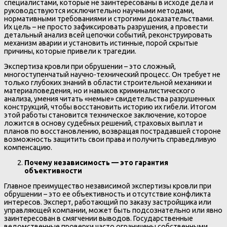
специалистами, которые не заинтересованы в исходе дела и
руководствуются исключительно научными методами,
нормативными требованиями и строгими доказательствами.
Их цель – не просто зафиксировать разрушения, а провести
детальный анализ всей цепочки событий, реконструировать
механизм аварии и установить истинные, порой скрытые
причины, которые привели к трагедии.
Экспертиза кровли при обрушении – это сложный,
многоступенчатый научно-технический процесс. Он требует не
только глубоких знаний в области строительной механики и
материаловедения, но и навыков криминалистического
анализа, умения читать «немые» свидетельства разрушенных
конструкций, чтобы восстановить историю их гибели. Итогом
этой работы становится техническое заключение, которое
ложится в основу судебных решений, страховых выплат и
планов по восстановлению, возвращая пострадавшей стороне
возможность защитить свои права и получить справедливую
компенсацию.
Почему независимость — это гарантия
объективности
Главное преимущество независимой экспертизы кровли при
обрушении – это ее объективность и отсутствие конфликта
интересов. Эксперт, работающий по заказу застройщика или
управляющей компании, может быть подсознательно или явно
заинтересован в смягчении выводов. Государственные
ведомственные проверки часто ограничены собственными