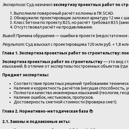
Экспертиза:
Суд назначил
экспертизу проектных работ по ст
Выполнили поверочный расчёт колонны в ПК SCAD.
Обнаружили: проектировщик заложил арматуру 12 мм с шаг
Класс бетона по проекту В25, но расчёт требовал В35 (зан
Отсутствовал расчёт на продавливание.
Вывод:
Причина обрушения — ошибки в проекте (недостаточное а
Результат:
Суд взыскал с проектировщика 120 млн руб. + 1,8 мл
Глава 1. Экспертиза проектных работ по строительству: по
Экспертиза проектных работ по строительству
— это вид ст
изысканий. В отличие от экспертизы построенных объектов (где 
Предмет экспертизы:
Соответствие проектных решений требованиям технических
Наличие и корректность расчётов (несущая способность, у
Полнота и качество инженерных изысканий (геология, геод
Наличие ошибок, нестыковок, пропусков.
Достоверность сметной стоимости (проверка смет).
Глава 2. Нормативно-методическая база
📚
2.1. Законы и подзаконные акты: