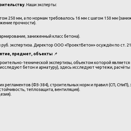
роительству
. Наши эксперты:
ом 250 мм, а по нормам требовалось 16 мм с шагом 150 мм (заниж
ижение прочности).
рмирование, заниженный класс бетона).
н руб. экспертиза. Директор ООО «ПроектБетон» осуждён по ст. 216
нятие, предмет, объекты
📌
роительно-технической экспертизы, объектом которой является 
исследуют бетон и арматуру), здесь исследуют чертежи, расчёты 
 регламентов (ФЗ-384), строительных норм и правил (СП, СНиП),
стойчивость, теплозащита, вентиляция).
езия).