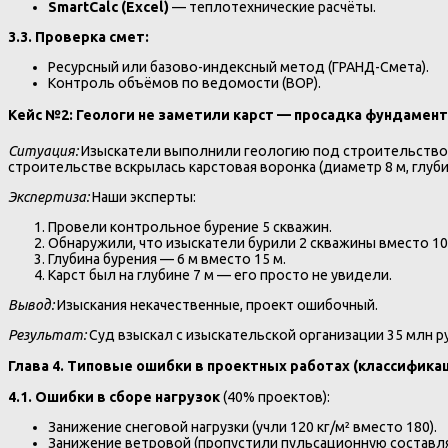
SmartCalc (Excel)
— теплотехнические расчёты.
3.3. Проверка смет:
Ресурсный или базово-индексный метод (ГРАНД-Смета).
Контроль объёмов по ведомости (ВОР).
Кейс №2: Геологи не заметили карст — просадка фундамента
Ситуация:
Изыскатели выполнили геологию под строительство 
строительстве вскрылась карстовая воронка (диаметр 8 м, глубин
Экспертиза:
Наши эксперты:
Провели контрольное бурение 5 скважин.
Обнаружили, что изыскатели бурили 2 скважины вместо 10 
Глубина бурения — 6 м вместо 15 м.
Карст был на глубине 7 м — его просто не увидели.
Вывод:
Изыскания некачественные, проект ошибочный.
Результат:
Суд взыскал с изыскательской организации 35 млн руб
Глава 4. Типовые ошибки в проектных работах (классифика
4.1. Ошибки в сборе нагрузок
(40% проектов):
Занижение снеговой нагрузки (учли 120 кг/м² вместо 180).
Занижение ветровой (пропустили пульсационную составл