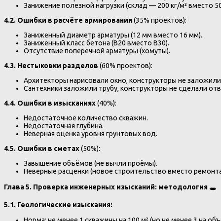
Занижение полезной нагрузки (склад — 200 кг/м² вместо 50
4.2. Ошибки в расчёте армирования
(35% проектов):
Заниженный диаметр арматуры (12 мм вместо 16 мм).
Заниженный класс бетона (В20 вместо В30).
Отсутствие поперечной арматуры (хомуты).
4.3. Нестыковки разделов
(60% проектов):
Архитекторы нарисовали окно, конструкторы не заложили
Сантехники заложили трубу, конструкторы не сделали отв
4.4. Ошибки в изысканиях
(40%):
Недостаточное количество скважин.
Недостаточная глубина.
Неверная оценка уровня грунтовых вод.
4.5. Ошибки в сметах
(50%):
Завышение объёмов (не вычли проёмы).
Неверные расценки (новое строительство вместо ремонта
Глава 5. Проверка инженерных изысканий: методология
🕳️
5.1. Геологические изыскания:
Норма: не менее 1 скважины на 100 м² (но не менее 3 на объ