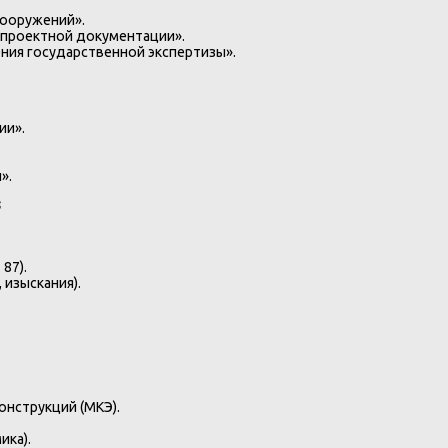
сооружений».
 проектной документации».
ния государственной экспертизы».
ии».
».

87).
 изыскания).
нструкций (МКЭ).
ика).