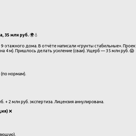
, 35 млн руб.
🌍💧
9-этажного дома. В отчёте написали «грунты стабильные». Прое
а 4 м). Пришлось делать усиление (сваи). Ущерб — 35 млн руб. 😱
(по нормам).
. + 2 млн руб. экспертиза. Лицензия аннулирована.
ция)
❌
яющую).