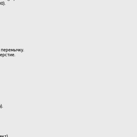
0).
 перемычку.
ерстие.
).
ект).