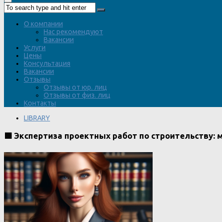
О компании
Нас рекомендуют
Вакансии
Услуги
Цены
Консультация
Вакансии
Отзывы
Отзывы от юр. лиц
Отзывы от физ. лиц
Контакты
LIBRARY
🟩 Экспертиза проектных работ по строительству: