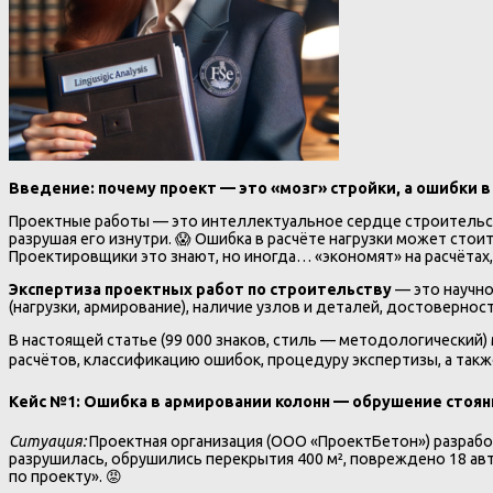
Введение: почему проект — это «мозг» стройки, а ошибки в
Проектные работы — это интеллектуальное сердце строительств
разрушая его изнутри. 😱 Ошибка в расчёте нагрузки может сто
Проектировщики это знают, но иногда… «экономят» на расчётах, н
Экспертиза проектных работ по строительству
— это научно
(нагрузки, армирование), наличие узлов и деталей, достовернос
В настоящей статье (99 000 знаков, стиль — методологический
расчётов, классификацию ошибок, процедуру экспертизы, а также
Кейс №1: Ошибка в армировании колонн — обрушение стоянк
Ситуация:
Проектная организация (ООО «ПроектБетон») разработ
разрушилась, обрушились перекрытия 400 м², повреждено 18 авт
по проекту». 😡