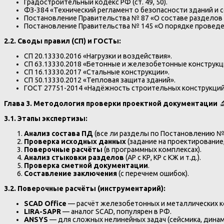
Градостроительный кодекс РФ (ст. 49, 50).
ФЗ-384 «Технический регламент о безопасности зданий и 
Постановление Правительства № 87 «О составе разделов
Постановление Правительства № 145 «О порядке проведе
2.2. Своды правил (СП) и ГОСТы:
СП 20.13330.2016 «Нагрузки и воздействия».
СП 63.13330.2018 «Бетонные и железобетонные конструкц
СП 16.13330.2017 «Стальные конструкции».
СП 50.13330.2012 «Тепловая защита зданий».
ГОСТ 27751-2014 «Надёжность строительных конструкций
Глава 3. Методология проверки проектной документации

3.1. Этапы экспертизы:
Анализ состава ПД
(все ли разделы по Постановлению № 
Проверка исходных данных
(задание на проектирование,
Поверочные расчёты
(в программных комплексах).
Анализ стыковки разделов
(АР с КР, КР с КЖ и т.д.).
Проверка сметной документации
.
Составление заключения
(с перечнем ошибок).
3.2. Поверочные расчёты (инструментарий):
SCAD Office
— расчёт железобетонных и металлических ко
LIRA-SAPR
— аналог SCAD, популярен в РФ.
ANSYS
— для сложных нелинейных задач (сейсмика, динам