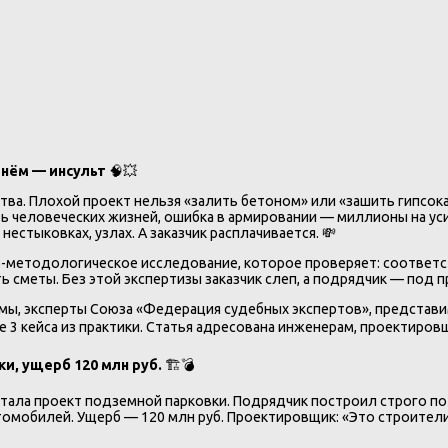
 нём — инсульт
🧠💥
а. Плохой проект нельзя «залить бетоном» или «зашить гипсока
ить человеческих жизней, ошибка в армировании — миллионы на у
естыковках, узлах. А заказчик расплачивается. 💸
-методологическое исследование, которое проверяет: соответст
ть сметы. Без этой экспертизы заказчик слеп, а подрядчик — под
) мы, эксперты Союза «Федерация судебных экспертов», представ
 3 кейса из практики. Статья адресована инженерам, проектировщ
и, ущерб 120 млн руб.
🏗️💣
ала проект подземной парковки. Подрядчик построил строго по п
омобилей. Ущерб — 120 млн руб. Проектировщик: «Это строители п