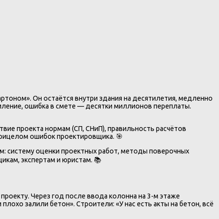
ртоном». Он остаётся внутри здания на десятилетия, медленно
силение, ошибка в смете — десятки миллионов переплаты.
вие проекта нормам (СП, СНиП), правильность расчётов
 прицелом ошибок проектировщика. 🎯
им: систему оценки проектных работ, методы поверочных
икам, экспертам и юристам. 📚
роекту. Через год после ввода колонна на 3-м этаже
лохо залили бетон». Строители: «У нас есть акты на бетон, всё