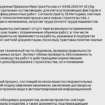
нная Приказом Минстроя России от 04.08.2020 № 421/пр.
 отдельным составляющим, для учета усложняющих факторов и
фику ремонтных работ. Согласно пункту 58 Методики, сметные
м технологическим процессам в новом строительстве, с
шин и механизмов, затратам труда (оплате труда) машинистов.
фициенты учитывают отсутствие возможности применения
участками с ограниченным объемом работ, в том числе
циенты не применяются на работы, указанные в подпунктах
ке сметной документации, поскольку трактовка понятия «малые
я технической части сборников, проверку правильности
ванных затрат. Эксперт обязан проверить обоснованность
 производства работ и действующими нормативными
ти ценообразования в строительстве, но и понимания
ый процесс, состоящий из нескольких последовательных
й подачу заявления заказчиком, заключение договора на
электронном виде в автоматизированной информационной
необходимых документов, включая проектно-сметную
риалы и изделия, а также документы, подтверждающие