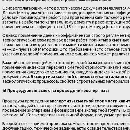
Основополагающим методологическим документом является Мет
Данная Методика устанавливает порядок применения коэффицие
условий производства работ. При проведении капитального ре
затраты на работы по капитальному ремонту и реконструкции 
применением коэффициентов 1,15 к затратам труда (оплате труд
Однако применение данных коэффициентов строго регламентир
технологических схем производства работ, принятых в сметных
снижение производительности машин и механизмов, и не примен
«в»–«д» пункта 59 Методики. Это требование часто становится
участки» и условий применения коэффициентов может различат
Важной составляющей методологической базы являются методы 
применения индексов пересчета сметной стоимости, анализ нак
применения каждого коэффициента, каждого индекса, каждой р
документами.
Экспертиза сметной стоимости капитального
технологических процессов, свойств строительных материалов
📊 Процедурные аспекты проведения экспертизы
Процедура проведения
экспертизы сметной стоимости капи
этапов, каждый от которых имеет свои цели, задачи и докумен
проведение экспертизы и формирование экспертной группы. В 
системе АС «Госэкспертиза» или в иной форме, предусмотренно
Второй этап — прием и проверка комплектности представленны
документацию, техническое задание, акты освидетельствовани