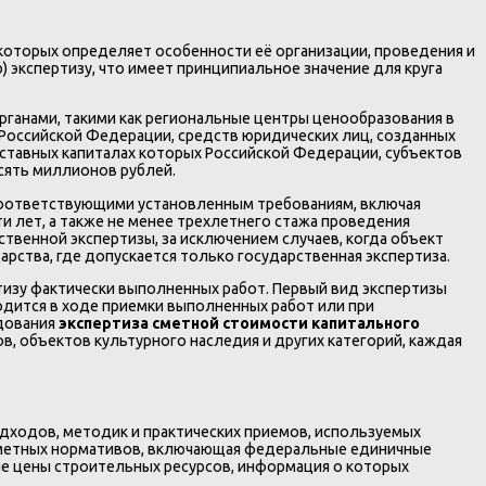
которых определяет особенности её организации, проведения и
 экспертизу, что имеет принципиальное значение для круга
анами, такими как региональные центры ценообразования в
Российской Федерации, средств юридических лиц, созданных
уставных капиталах которых Российской Федерации, субъектов
сять миллионов рублей.
оответствующими установленным требованиям, включая
 лет, а также не менее трехлетнего стажа проведения
твенной экспертизы, за исключением случаев, когда объект
рства, где допускается только государственная экспертиза.
ртизу фактически выполненных работ. Первый вид экспертизы
одится в ходе приемки выполненных работ или при
едования
экспертиза сметной стоимости капитального
 объектов культурного наследия и других категорий, каждая
дходов, методик и практических приемов, используемых
 сметных нормативов, включающая федеральные единичные
ые цены строительных ресурсов, информация о которых