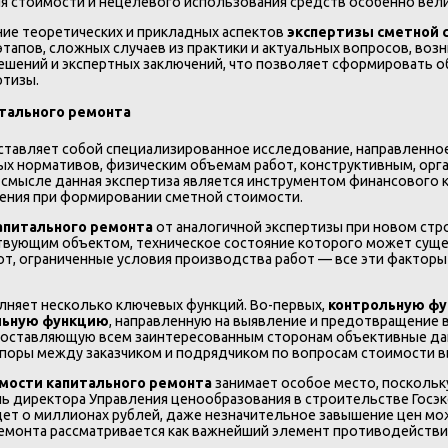
ия стоимости и нецелевого использования средств особенно вели
ние теоретических и прикладных аспектов
экспертизы сметной 
апов, сложных случаев из практики и актуальных вопросов, возн
ешений и экспертных заключений, что позволяет сформировать о
ртизы.
итального ремонта
тавляет собой специализированное исследование, направленное
х нормативов, физическим объемам работ, конструктивным, орг
смысле данная экспертиза является инструментом финансового 
ения при формировании сметной стоимости.
апитального ремонта
от аналогичной экспертизы при новом стр
твующим объектом, техническое состояние которого может суще
т, ограниченные условия производства работ — все эти факторы
няет несколько ключевых функций. Во-первых,
контрольную ф
льную функцию
, направленную на выявление и предотвращение 
доставляющую всем заинтересованным сторонам объективные да
поры между заказчиком и подрядчиком по вопросам стоимости в
имости капитального ремонта
занимает особое место, поскольк
ль директора Управления ценообразования в строительстве Госэ
дет о миллионах рублей, даже незначительное завышение цен м
ремонта рассматривается как важнейший элемент противодейств