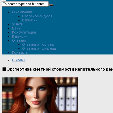
О компании
Нас рекомендуют
Вакансии
Услуги
Цены
Консультация
Вакансии
Отзывы
Отзывы от юр. лиц
Отзывы от физ. лиц
Контакты
LIBRARY
🟩 Экспертиза сметной стоимости капитального р