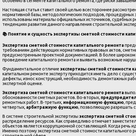
особенно в сегменте капитального ремонта, где риски завышен
Настоящая статья ставит своей целью всестороннее рассмотре
нормативной базы, методологических подходов, процедурных эт
использованы материалы официальных источников, судебных р
тенденциях развития данного направления строительной экспе
📚 Понятие и сущность экспертизы сметной стоимости кап
Экспертиза сметной стоимости капитального ремонта
предс
требованиям действующих нормативных правовых актов, сметны
предусмотренным проектной документацией. В более широком 
проведение капитального ремонта и выявить возможные наруш
Фундаментальное отличие
экспертизы сметной стоимости к
капитальном ремонте эксперту приходится иметь дело с сущес
дефекты, износ конструкций, необходимость демонтажных рабо
экспертной оценке.
Экспертиза сметной стоимости капитального ремонта
выпол
обоснованности сметных расчетов. Во-вторых,
предупредите
ремонтных работ. В-третьих,
информационную функцию
, пре
четвертых,
арбитражную функцию
, позволяющую разрешать с
В системе строительной экспертизы
экспертиза сметной сто
распределение ресурсов. Как справедливо отмечает заместите
объектов является коррупционной составляющей. Когда речь и
Именно поэтому экспертиза сметной стоимости капитального 
строительной сфере.