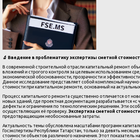
🔬 Введение в проблематику экспертизы сметной стоимост
В современной строительной отрасли капитальный ремонт объ
вложений и строгого контроля за целевым использованием сре
экономической обоснованности, прозрачности и эффективности
Данное исследование представляет собой комплексный научно-
стоимости при капитальном ремонте, основанный на актуальных
Процесс капитального ремонта существенно отличается от ново
новых зданий, где проектная документация разрабатывается «с
дефекты и ограничения по технологическим решениям. Эти осо
осуществляющих её проверку.
Экспертиза сметной стоимости
предотвращающим необоснованные затраты.
Актуальность темы обусловлена масштабами программ капиталь
Госэкспертизы Республики Татарстан, только за девять месяце
стоимости объектов различного назначения. Этот показатель н