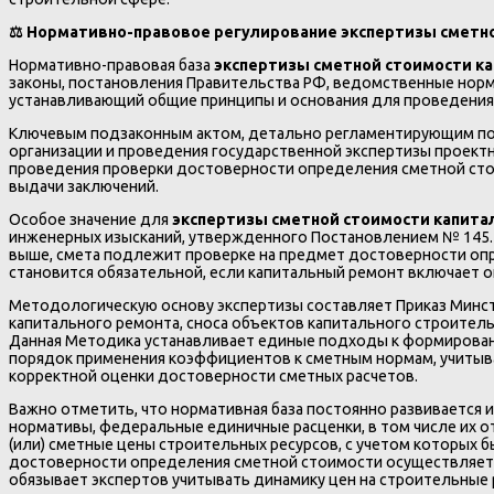
⚖️ Нормативно-правовое регулирование экспертизы сметн
Нормативно-правовая база
экспертизы сметной стоимости к
законы, постановления Правительства РФ, ведомственные норм
устанавливающий общие принципы и основания для проведения
Ключевым подзаконным актом, детально регламентирующим поря
организации и проведения государственной экспертизы проект
проведения проверки достоверности определения сметной стои
выдачи заключений.
Особое значение для
экспертизы сметной стоимости капита
инженерных изысканий, утвержденного Постановлением № 145. С
выше, смета подлежит проверке на предмет достоверности опр
становится обязательной, если капитальный ремонт включает
Методологическую основу экспертизы составляет Приказ Минст
капитального ремонта, сноса объектов капитального строитель
Данная Методика устанавливает единые подходы к формировани
порядок применения коэффициентов к сметным нормам, учитыв
корректной оценки достоверности сметных расчетов.
Важно отметить, что нормативная база постоянно развивается и
нормативы, федеральные единичные расценки, в том числе их 
(или) сметные цены строительных ресурсов, с учетом которых
достоверности определения сметной стоимости осуществляется
обязывает экспертов учитывать динамику цен на строительные 