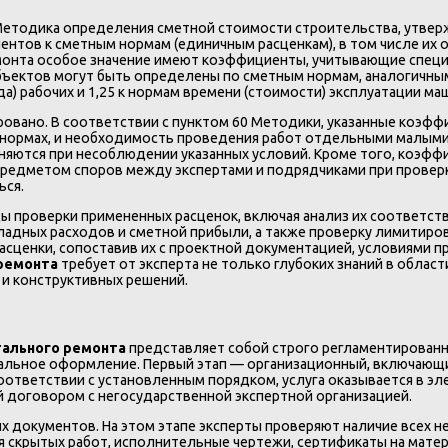
одика определения сметной стоимости строительства, утвержде
нтов к сметным нормам (единичным расценкам), в том числе их
монта особое значение имеют коэффициенты, учитывающие специ
объектов могут быть определены по сметным нормам, аналогичны
а) рабочих и 1,25 к нормам времени (стоимости) эксплуатации ма
овано. В соответствии с пунктом 60 Методики, указанные коэф
 нормах, и необходимость проведения работ отдельными малыми 
яются при несоблюдении указанных условий. Кроме того, коэффи
 предметом споров между экспертами и подрядчиками при провер
ься.
проверки примененных расценок, включая анализ их соответстви
ладных расходов и сметной прибыли, а также проверку лимитиро
асценки, сопоставив их с проектной документацией, условиями
 ремонта
требует от эксперта не только глубоких знаний в облас
 и конструктивных решений.
тального ремонта
представляет собой строго регламентированн
тальное оформление. Первый этап — организационный, включающи
соответствии с установленным порядком, услуга оказывается в 
й договором с негосударственной экспертной организацией.
х документов. На этом этапе эксперты проверяют наличие всех 
я скрытых работ, исполнительные чертежи, сертификаты на мате