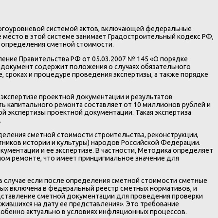
огоуровневой системой актов, включающей федеральные
место в этой системе занимает Градостроительный кодекс РФ,
 определения сметной стоимости.
ение Правительства РФ от 05.03.2007 № 145 «О порядке
й документ содержит положения о случаях обязательного
 сроках и процедуре проведения экспертизы, а также порядке
 экспертизе проектной документации и результатов
ть капитального ремонта составляет от 10 миллионов рублей и
й экспертизы проектной документации. Такая экспертиза
.
деления сметной стоимости строительства, реконструкции,
тников истории и культуры) народов Российской Федерации.
ументации и ее экспертизе. В частности, Методика определяет
ом ремонте, что имеет принципиальное значение для
 «в случае если после определения сметной стоимости сметные
ых включена в федеральный реестр сметных нормативов, и
едставление сметной документации для проведения проверки
ившихся на дату ее представления». Это требование
собенно актуально в условиях инфляционных процессов.