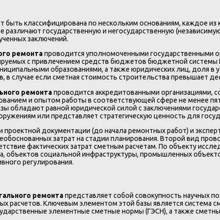
 быть классифицирована по нескольким основаниям, каждое из 
 различают государственную и негосударственную (независимую)
ученных заключений.
ого ремонта
проводится уполномоченными государственными орг
сируемых с привлечением средств бюджетов бюджетной системы 
ниципальными образованиями, а также юридических лиц, доля в 
, в случае если сметная стоимость строительства превышает де
льного ремонта
проводится аккредитованными организациями, с
ванием и опытом работы в соответствующей сфере не менее пяти
зы обладают равной юридической силой с заключениями государс
ружениям или представляет стратегическую ценность для госуда
ки проектной документации (до начала ремонтных работ) и экспе
еобоснованных затрат на стадии планирования. Второй вид пров
етствие фактических затрат сметным расчетам. По объекту иссл
, объектов социальной инфраструктуры, промышленных объектов,
ивного регулирования.
тального ремонта
представляет собой совокупность научных по
ных расчетов. Ключевым элементом этой базы является система
осударственные элементные сметные нормы (ГЭСН), а также сметн