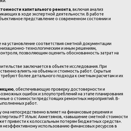
ки.
стоимости капитального ремонта
, включая анализ
икающих в ходе экспертной деятельности. В работе
бъективное представление о современном состоянии и
 на установление соответствия сметной документации
анизационно-технологическим и иным решениям,
контроля, позволяющим оценить обоснованность затрат на
оительстве заключается в объекте исследования. При
ственно влиять на объемы и стоимость работ. Скрытые
 требуют более детального подхода к сметным расчетам и их
ункцию
, обеспечивающую проверку достоверности и
возможных ошибок и злоупотреблений на этапе планирования
нные о стоимости предстоящих ремонтных мероприятий. В-
ыполненных работ.
у она непосредственно влияет на финансовые решения и
кспертизы РТ Ильяс Ахметзянов, «завышение сметной стоимости
ожет привести к колоссальным потерям бюджетных средств».
ия неэффективному использованию финансовых ресурсов в