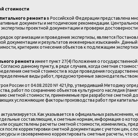
ой стоимости
апитального ремонта
в Российской Федерации представлена мн
ативные документы и методические рекомендации. Центральное 
 экспертизы проектной документации и проверки достоверности
док организации и проведения экспертизы, является Постановл
ной документации и результатов инженерных изысканий». Данны
мости, критериях отнесения объектов к подлежащим экспертизе,
льного ремонта
имеет пункт 27(4) Положения о государственной
огласно данному пункту, в ряде случаев, когда сметная стоимос
еделения сметной стоимости в ходе проведения государственно
 определенные виды работ, предусмотренные законодательством
роя России от 04.08.2020 № 421/пр, утвердивший Методику опре
ства, работ по сохранению объектов культурного наследия (памя
ю сметной стоимости, применяемые при разработке сметной док
ающих усложняющие факторы производства работ при капитальн
 актуализируется. Как указывается в официальных разъяснениях,
отдельные составляющие, к сметным нормам, информация о котор
 были осуществлены расчеты сметной стоимости, изменились, пр
 после корректировки сметной документации с учетом цен, слож
ресурсы и своевременно корректировать сметные расчеты, что о