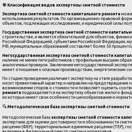
🎯 Классификация видов экспертизы сметной стоимости
Экспертиза сметной стоимости капитального ремонта
может
использования результатов. По организационно-правовой форме
объектов, подлежащих исследованию, и юридической силы пол
Государственная экспертиза сметной стоимости капитальн
строительстве, и является обязательной для объектов, финан
Российской Федерацией, субъектами Российской Федерации, му
РФ, муниципальных образований составляет более 50 процентов
Негосударственная экспертиза сметной стоимости капита
наличие не менее пяти работников с профильным высшим образо
аналогичных проверок. Заключения негосударственной эксперти
имеет отношение к опасным производствам, энергетическим соо
По стадии проведения различают экспертизу на этапе разработ
носит превентивный характер и направлен на предотвращение н
возникновении споров о стоимости и позволяет оценить соотв
ремонта
подразделяется на экспертизу объектов жилого фонда
из которых имеет свои особенности ценообразования и нормат
🔍 Методологическая база экспертизы сметной стоимости
Методологическая база
экспертизы сметной стоимости капи
экспертами для оценки достоверности и обоснованности смет
расценки (ФЕР), территориальные единичные расценки (ТЕР), г
включена в федеральный реестр сметных нормативов.