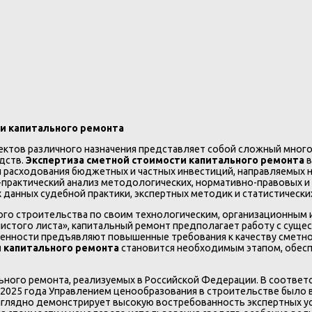
и капитального ремонта
ектов различного назначения представляет собой сложный мног
дств.
Экспертиза сметной стоимости капитального ремонта
в
 расходования бюджетных и частных инвестиций, направляемых 
практический анализ методологических, нормативно-правовых и
 данных судебной практики, экспертных методик и статистически
го строительства по своим технологическим, организационным и
 чистого листа», капитальный ремонт предполагает работу с сущ
бенности предъявляют повышенные требования к качеству сметн
 капитального ремонта
становится необходимым этапом, обес
ного ремонта, реализуемых в Российской Федерации. В соответ
в 2025 года Управлением ценообразования в строительстве было
аглядно демонстрирует высокую востребованность экспертных ус