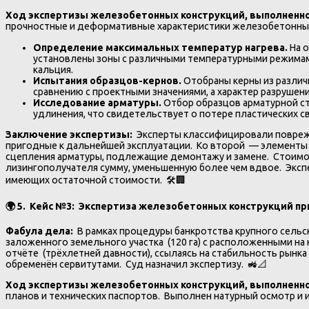
Ход экспертизы железобетонных конструкций, выполненн
прочностные и деформативные характеристики железобетонны
Определение максимальных температур нагрева.
На 
установлены зоны с различными температурными режимам
кальция.
Испытания образцов-кернов.
Отобраны керны из различ
сравнению с проектными значениями, а характер разрушени
Исследование арматуры.
Отбор образцов арматурной с
удлинения, что свидетельствует о потере пластических с
Заключение экспертизы:
Эксперты классифицировали поврежд
пригодные к дальнейшей эксплуатации. Ко второй — элементы 
сцепления арматуры, подлежащие демонтажу и замене. Стоимост
лизингополучателя сумму, уменьшенную более чем вдвое. Экс
имеющих остаточной стоимости. 🛠️🏢
🌍
5. Кейс №3: Экспертиза железобетонных конструкций при
Фабула дела:
В рамках процедуры банкротства крупного сель
заложенного земельного участка (120 га) с расположенными на
отчёте (трёхлетней давности), ссылаясь на стабильность рынк
обременён сервитутами. Суд назначил экспертизу. 🚜📐
Ход экспертизы железобетонных конструкций, выполненн
планов и технических паспортов. Выполнен натурный осмотр и