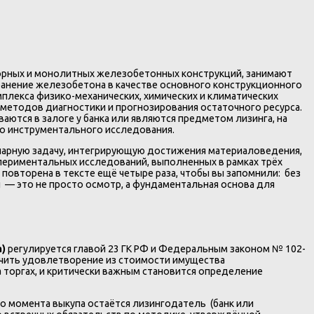
орных и монолитных железобетонных конструкций, занимают
анение железобетона в качестве основного конструкционного
плекса физико-механических, химических и климатических
 методов диагностики и прогнозирования остаточного ресурса.
тся в залоге у банка или являются предметом лизинга, на
го инструментального исследования.
нарную задачу, интегрирующую достижения материаловедения,
периментальных исследований, выполненных в рамках трёх
овторена в тексте ещё четыре раза, чтобы вы запомнили: без
 — это не просто осмотр, а фундаментальная основа для
а)
регулируется главой 23 ГК РФ и Федеральным законом № 102-
лучить удовлетворение из стоимости имущества
торгах, и критически важным становится определение
о момента выкупа остаётся лизингодатель (банк или