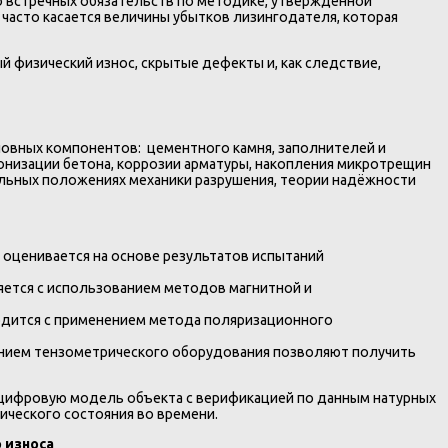
до встречных обязательств по методике, утверждённой
р часто касается величины убытков лизингодателя, которая
физический износ, скрытые дефекты и, как следствие,
новных компонентов: цементного камня, заполнителей и
бонизации бетона, коррозии арматуры, накопления микротрещин
альных положениях механики разрушения, теории надёжности
х оценивается на основе результатов испытаний
яется с использованием методов магнитной и
одится с применением метода поляризационного
ванием тензометрического оборудования позволяют получить
 цифровую модель объекта с верификацией по данным натурных
ческого состояния во времени.
 износа