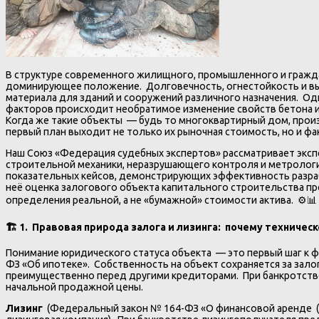
В структуре современного жилищного, промышленного и гражд
доминирующее положение. Долговечность, огнестойкость и вы
материала для зданий и сооружений различного назначения. Од
факторов происходит необратимое изменение свойств бетона и 
Когда же такие объекты — будь то многоквартирный дом, прои
первый план выходит не только их рыночная стоимость, но и ф
Наш Союз «Федерация судебных экспертов» рассматривает экс
строительной механики, неразрушающего контроля и метрологи
показательных кейсов, демонстрирующих эффективность разраб
неё оценка залогового объекта капитального строительства п
определения реальной, а не «бумажной» стоимости актива. ⚙️📊
🏗️ 1
. Правовая природа залога и лизинга: почему техниче
Понимание юридического статуса объекта — это первый шаг к 
ФЗ «Об ипотеке». Собственность на объект сохраняется за за
преимущественно перед другими кредиторами. При банкротстве
начальной продажной цены.
Лизинг
(Федеральный закон № 164-ФЗ «О финансовой аренде (л