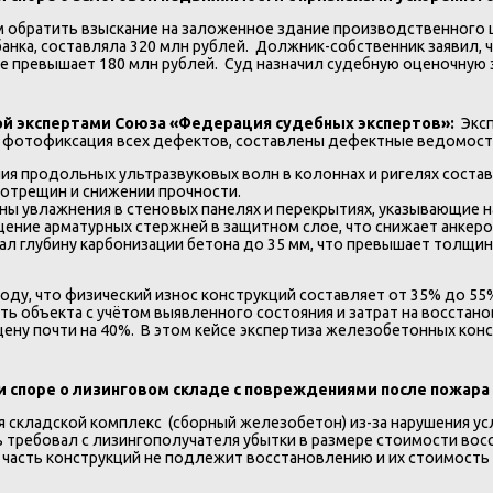
м обратить взыскание на заложенное здание производственного ц
анка, составляла 320 млн рублей. Должник-собственник заявил, 
 не превышает 180 млн рублей. Суд назначил судебную оценочну
ой экспертами Союза «Федерация судебных экспертов»:
Экс
 фотофиксация всех дефектов, составлены дефектные ведомост
я продольных ультразвуковых волн в колоннах и ригелях составил
ротрещин и снижении прочности.
ы увлажнения в стеновых панелях и перекрытиях, указывающие н
ние арматурных стержней в защитном слое, что снижает анкеро
 глубину карбонизации бетона до 35 мм, что превышает толщину 
оду, что физический износ конструкций составляет от 35% до 55
сть объекта с учётом выявленного состояния и затрат на восста
 цену почти на 40%. В этом кейсе экспертиза железобетонных к
и споре о лизинговом складе с повреждениями после пожара
я складской комплекс (сборный железобетон) из-за нарушения ус
 требовал с лизингополучателя убытки в размере стоимости восс
 часть конструкций не подлежит восстановлению и их стоимость