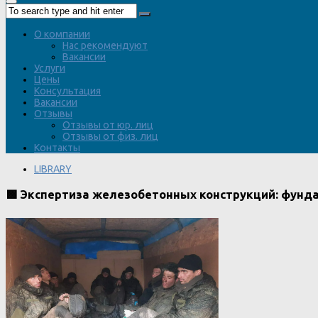
О компании
Нас рекомендуют
Вакансии
Услуги
Цены
Консультация
Вакансии
Отзывы
Отзывы от юр. лиц
Отзывы от физ. лиц
Контакты
LIBRARY
🟩 Экспертиза железобетонных конструкций: фунд