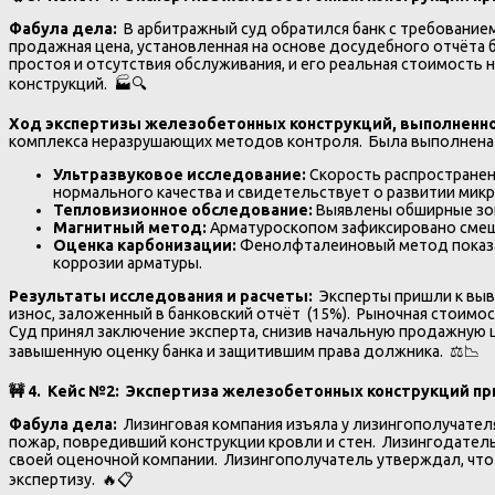
Фабула дела:
В арбитражный суд обратился банк с требование
продажная цена, установленная на основе досудебного отчёта б
простоя и отсутствия обслуживания, и его реальная стоимость
конструкций. 🏭🔍
Ход экспертизы железобетонных конструкций, выполненн
комплекса неразрушающих методов контроля. Была выполнена
Ультразвуковое исследование:
Скорость распространени
нормального качества и свидетельствует о развитии мик
Тепловизионное обследование:
Выявлены обширные зон
Магнитный метод:
Арматуроскопом зафиксировано смеще
Оценка карбонизации:
Фенолфталеиновый метод показал
коррозии арматуры.
Результаты исследования и расчеты:
Эксперты пришли к выв
износ, заложенный в банковский отчёт (15%). Рыночная стоимо
Суд принял заключение эксперта, снизив начальную продажную
завышенную оценку банка и защитившим права должника. ⚖️📉
🚧
4. Кейс №2: Экспертиза железобетонных конструкций пр
Фабула дела:
Лизинговая компания изъяла у лизингополучател
пожар, повредивший конструкции кровли и стен. Лизингодатель
своей оценочной компании. Лизингополучатель утверждал, что
экспертизу. 🔥📋