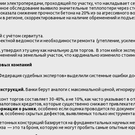
ии электропередачи, проходящей по участку, что накладывает се
ное обследование выявило значительные теплопотери через стен
азала снижение прочности бетона на 20% из-за агрессивного воз
 в регионе, скорректированные на наличие обременений и подъе
й с учётом сервитута.
ектной ведомости и необходимости ремонта (утепление, усилени
д утвердил эту цену как начальную для торгов. В этом кейсе эк
менений на земельный участок, что кардинально изменило стоим
овых компаний
 «Федерация судебных экспертов» выделили системные ошибки до
онструкций.
Банки берут аналоги с максимальной ценой, игнориру
онт торгов составляет 30-40%, а не 10%, как часто указывают в от
дзалоговых кредитов, которые существенно снижают привлекате
ормации о рынке
, особенно если оценка проводится по докумен
ия
, особенно скрытых дефектов, выявляемых только инструмент
етонных конструкций базируется на фундаментальных научных мет
иза — это та броня, которую не могут пробить самые опытные юр