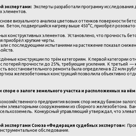
ой экспертами:
Эксперты разработали программу исследования 
х элементов.
основе визуального анализа цветовых оттенков поверхности бет
и. Бетон, подвергшийся нагреву выше 450°C, приобрёл розовато
ных конструктивных элементов. Установлено, что прочность бето
я приобрёл хрупкие черты.
тали с последующими испытаниями на растяжение показал снижен
войств.
ённые конструкции по трём категориям. К первой категории отн
с потерей прочности до 25%, требующие усиления. К третьей — 
ь восстановительного ремонта была определена в 22 млн рублей
пертиза железобетонных конструкций позволила объективно отд
 споре о залоге земельного участка и расположенных на нё
скохозяйственного предприятия возник спор между банком-зало
 нём элеваторными сооружениями из сборного железобетона. Банк
а сельхозземель. Конкурсный управляющий утверждал, что элева
ой экспертами Союза «Федерация судебных экспертов»:
Про
 инструментальное обследование.