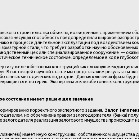
анского строительства объекты, возведённые с применением сб
сокая несущая способность предопределили широкое распростр
нако в процессе длительной эксплуатации под воздействием ком
арматурной стали, что требует разработки научно обоснованных
зводственный цех или специализированное сооружение — оказываю
актическое техническое состояние, определяемое в ходе глубоко
пертизу железобетонных конструкций как сложную междисципли
и. В настоящей научной статье мы представляем результаты экс
отанных методических подходов. Данная ключевая фраза будет п
ревращается в лотерею. Экспертиза железобетонных конструкций
ское состояние имеет решающее значение
формированию корректного экспертного задания.
Залог (ипотек
логодателем, но обременена правом залогодержателя (банка) по
 залогодателя реализация залогового имущества происходит на 
изинге)») имеет иную конструкцию: собственником имущества д