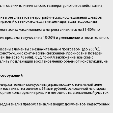
для оценки влияния высокотемпературного воздействия на
она и результатов петрографических исследований шлифов
-красный оттенок вследствие дегидратации гидроксида
на в зонах максимального нагрева снизилась на 35-50% по
ие предела текучести на 15-20% и уменьшение относительного
есены элементы с незначительным прогревом (до 200°C),
конструкции с критическим снижением прочности и потерей
 (вместо 45 млн). Суд принял заключение, взыскав с
елить подлежащий восстановлению объём от конструкций, не
м сооружений
годержателем и конкурсным управляющим о начальной цене
 настаивал на оценке в 95 млн рублей, основанной на старом
торные конструкции пришли в негодность, а земельный участок
ведён анализ правоустанавливающих документов, кадастровых