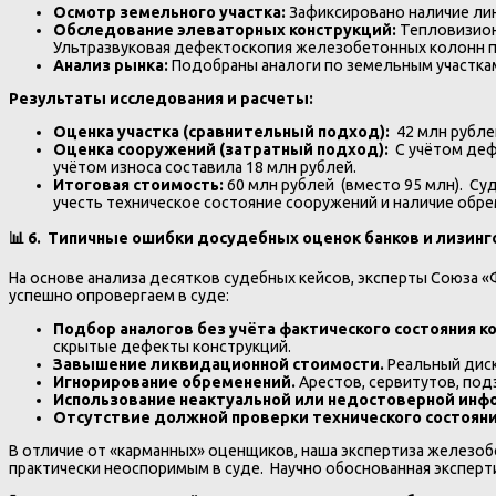
Осмотр земельного участка:
Зафиксировано наличие лин
Обследование элеваторных конструкций:
Тепловизион
Ультразвуковая дефектоскопия железобетонных колонн пок
Анализ рынка:
Подобраны аналоги по земельным участкам
Результаты исследования и расчеты:
Оценка участка (сравнительный подход):
42 млн рубле
Оценка сооружений (затратный подход):
С учётом деф
учётом износа составила 18 млн рублей.
Итоговая стоимость:
60 млн рублей (вместо 95 млн). Су
учесть техническое состояние сооружений и наличие обре
📊
6. Типичные ошибки досудебных оценок банков и лизинг
На основе анализа десятков судебных кейсов, эксперты Союза
успешно опровергаем в суде:
Подбор аналогов без учёта фактического состояния к
скрытые дефекты конструкций.
Завышение ликвидационной стоимости.
Реальный диск
Игнорирование обременений.
Арестов, сервитутов, по
Использование неактуальной или недостоверной инф
Отсутствие должной проверки технического состоян
В отличие от «карманных» оценщиков, наша экспертиза железоб
практически неоспоримым в суде. Научно обоснованная эксперт