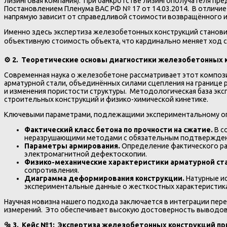
лизинговая компания). При банкротстве лизингополучателя пре
Постановлением Пленума ВАС РФ № 17 от 14.03.2014. В отличие о
напрямую зависит от справедливой стоимости возвращённого и
Именно здесь экспертиза железобетонных конструкций станови
объективную стоимость объекта, что кардинально меняет ход с
⚙️
2. Теоретические основы диагностики железобетонных 
Современная наука о железобетоне рассматривает этот компози
арматурной стали, объединённых силами сцепления на границе 
и изменения пористости структуры. Методологическая база эк
строительных конструкций и физико-химической кинетике.
Ключевыми параметрами, подлежащими экспериментальному опр
Фактический класс бетона по прочности на сжатие.
В с
неразрушающими методами с обязательным подтвержден
Параметры армирования.
Определение фактического ра
электромагнитной дефектоскопии.
Физико-механические характеристики арматурной ст
сопротивления.
Диаграмма деформирования конструкции.
Натурные и
экспериментальные данные о жесткостных характеристика
Научная новизна нашего подхода заключается в интеграции пе
измерений. Это обеспечивает высокую достоверность выводов 
🔩
3. Кейс №1: Экспертиза железобетонных конструкций при