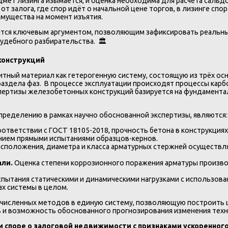
дмет лизинга изымается, и оценка необходима для расчёта саль
т залога, где спор идёт о начальной цене торгов, в лизинге спо
мущества на момент изъятия.
тся ключевым аргументом, позволяющим зафиксировать реальный 
удебного разбирательства. 🏛️
конструкций
тный материал как гетерогенную систему, состоящую из трёх ос
раздела фаз. В процессе эксплуатации происходят процессы кар
спертизы железобетонных конструкций базируется на фундамент
еделению в рамках научно обоснованной экспертизы, являются:
оответствии с ГОСТ 18105-2018, прочность бетона в конструкция
ием прямыми испытаниями образцов-кернов.
сположения, диаметра и класса арматурных стержней осуществл
али.
Оценка степени коррозионного поражения арматуры произв
спытания статическими и динамическими нагрузками с использо
х системы в целом.
речисленных методов в единую систему, позволяющую построить
и возможность обоснованного прогнозирования изменения техни
 споре о залоговой недвижимости с признаками ускоренного