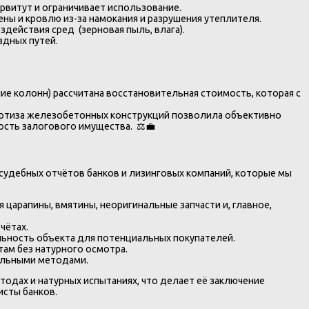
рвитут и ограничивает использование.
ы и кровлю из-за намокания и разрушения утеплителя.
действия сред (зерновая пыль, влага).
здных путей.
е колонн) рассчитана восстановительная стоимость, которая с
спертиза железобетонных конструкций позволила объективно
ость залогового имущества. ⚖️💼
судебных отчётов банков и лизинговых компаний, которые мы
я царапины, вмятины, неоригинальные запчасти и, главное,
чётах.
льность объекта для потенциальных покупателей.
там без натурного осмотра.
альными методами.
одах и натурных испытаниях, что делает её заключение
исты банков.