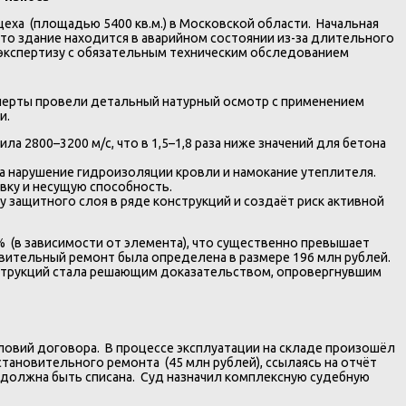
еха (площадью 5400 кв.м.) в Московской области. Начальная
что здание находится в аварийном состоянии из-за длительного
ю экспертизу с обязательным техническим обследованием
перты провели детальный натурный осмотр с применением
и.
а 2800–3200 м/с, что в 1,5–1,8 раза ниже значений для бетона
а нарушение гидроизоляции кровли и намокание утеплителя.
вку и несущую способность.
защитного слоя в ряде конструкций и создаёт риск активной
% (в зависимости от элемента), что существенно превышает
новительный ремонт была определена в размере 196 млн рублей.
онструкций стала решающим доказательством, опровергнувшим
ловий договора. В процессе эксплуатации на складе произошёл
тановительного ремонта (45 млн рублей), ссылаясь на отчёт
 должна быть списана. Суд назначил комплексную судебную