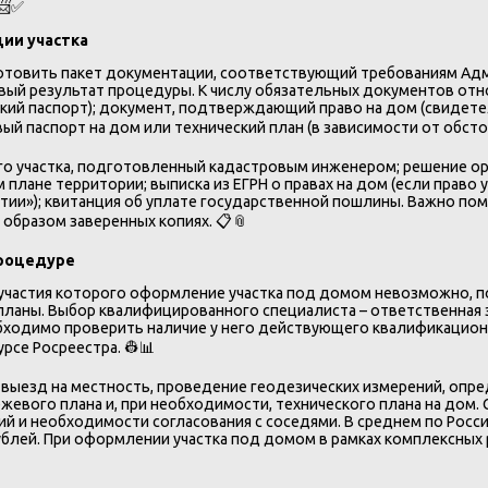
📨✅
ции участка
отовить пакет документации, соответствующий требованиям Адм
й результат процедуры. К числу обязательных документов относ
ий паспорт); документ, подтверждающий право на дом (свидете
вый паспорт на дом или технический план (в зависимости от обсто
о участка, подготовленный кадастровым инженером; решение ор
 плане территории; выписка из ЕГРН о правах на дом (если прав
тии»); квитанция об уплате государственной пошлины. Важно по
бразом заверенных копиях. 📋📎
процедуре
 участия которого оформление участка под домом невозможно, 
ланы. Выбор квалифицированного специалиста – ответственная за
бходимо проверить наличие у него действующего квалификационн
рсе Росреестра. 👷📊
ыезд на местность, проведение геодезических измерений, опред
евого плана и, при необходимости, технического плана на дом.
ний и необходимости согласования с соседями. В среднем по Ро
ублей. При оформлении участка под домом в рамках комплексных 