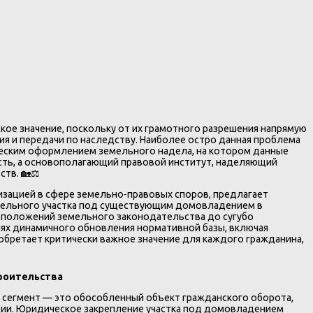
ое значение, поскольку от их грамотного разрешения напрямую
ия и передачи по наследству. Наиболее остро данная проблема
еским оформлением земельного надела, на котором данные
сть, а основополагающий правовой институт, наделяющий
тв. 🏡⚖️
зацией в сфере земельно-правовых споров, предлагает
мельного участка под существующим домовладением в
 положений земельного законодательства до сугубо
иях динамичного обновления нормативной базы, включая
иобретает критически важное значение для каждого гражданина,
роительства
 сегмент — это обособленный объект гражданского оборота,
ии. Юридическое закрепление участка под домовладением