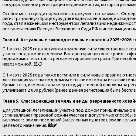
государственной регистрации недвижимости», который регламен
Особое место среди нормативных документов занимает Федераль
регистрационную процедуру для владельцев домов, возведенных 
года, стал важнейшим инструментом легализации недвижимост
постановлениях Пленума Верховного Суда РФ и информационных
Глава 4. Актуальные законодательные новеллы 2025–2026 
С 1 марта 2025 года вступили в законную силу существенные 
участка под домовладением. Внедрен принцип «построил – оформ
недвижимости в строго регламентированные сроки. При несобл
невозможной. 🏛️📋
С 1 марта 2025 года также вступили в силу новые правила отн
легализация участка под домом отныне возможна исключительн
Кроме того, изменился размер государственной пошлины за рег
уплачивают 2 000 рублей (ранее данная регистрация была бесплат
Глава 5. Классификация земель и виды разрешенного хозяй
Для успешной легализации участка под домом принципиально ва
устанавливает правовой режим участка и допустимые способы е
включают: земли поселений (населенных пунктов), земли сельс
целевого назначения. 🏙️🌾