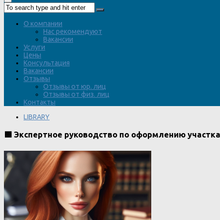
О компании
Нас рекомендуют
Вакансии
Услуги
Цены
Консультация
Вакансии
Отзывы
Отзывы от юр. лиц
Отзывы от физ. лиц
Контакты
LIBRARY
🟩 Экспертное руководство по оформлению участк