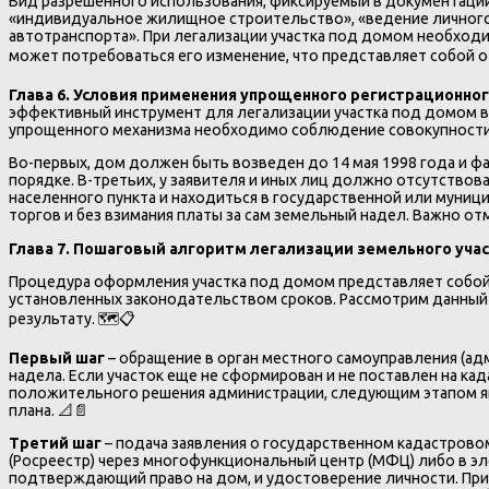
Вид разрешенного использования, фиксируемый в документации
«индивидуальное жилищное строительство», «ведение личного п
автотранспорта». При легализации участка под домом необход
может потребоваться его изменение, что представляет собой
Глава 6. Условия применения упрощенного регистрационног
эффективный инструмент для легализации участка под домом в
упрощенного механизма необходимо соблюдение совокупности 
Во-первых, дом должен быть возведен до 14 мая 1998 года и ф
порядке. В-третьих, у заявителя и иных лиц должно отсутствов
населенного пункта и находиться в государственной или муниц
торгов и без взимания платы за сам земельный надел. Важно отм
Глава 7. Пошаговый алгоритм легализации земельного уча
Процедура оформления участка под домом представляет собой
установленных законодательством сроков. Рассмотрим данный 
результату. 🗺️📋
Первый шаг
– обращение в орган местного самоуправления (а
надела. Если участок еще не сформирован и не поставлен на ка
положительного решения администрации, следующим этапом яв
плана. 📐📄
Третий шаг
– подача заявления о государственном кадастровом 
(Росреестр) через многофункциональный центр (МФЦ) либо в эл
подтверждающий право на дом, и удостоверение личности. При