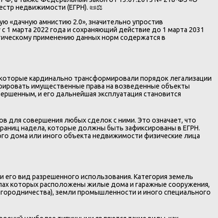
стр недвижимости (ЕГРН). 📜⚖️
ю «дачную амнистию 2.0», значительно упростив
с 1 марта 2022 года и сохраняющий действие до 1 марта 2031
тическому применению данных норм содержатся в
З, которые кардинально трансформировали порядок легализации
истрировать имущественные права на возведенные объекты
ершенным, и его дальнейшая эксплуатация становится
в для совершения любых сделок с ними. Это означает, что
раниц надела, которые должны быть зафиксированы в ЕГРН.
вого дома или иного объекта недвижимости физические лица
и его вид разрешенного использования. Категория земель
елах которых расположены жилые дома и гаражные сооружения,
 огородничества), земли промышленности и иного специального