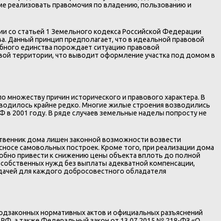
ме реализовать правомочия по владению, пользованию и
ии со статьей 1 Земельного кодекса Российской Федерации
а. Данный принцип предполагает, что в идеальной правовой
обного единства порождает ситуацию правовой
вой территории, что выводит оформление участка под домом в
о множеству причин исторического и правового характера. В
зводилось крайне редко. Многие жилые строения возводились
Ф в 2001 году. В ряде случаев земельные наделы попросту не
ственник дома лишен законной возможности возвести
сносе самовольных построек. Кроме того, при реализации дома
собно привести к снижению цены объекта вплоть до полной
 собственных нужд без выплаты адекватной компенсации,
задачей для каждого добросовестного обладателя
подзаконных нормативных актов и официальных разъяснений
РФ, а также Федеральный закон от 13.07.2015 № 218-ФЗ «О