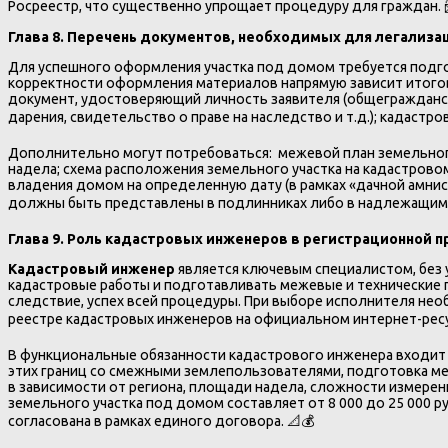
Росреестр, что существенно упрощает процедуру для граждан. 
Глава 8. Перечень документов, необходимых для легализа
Для успешного оформления участка под домом требуется подг
корректности оформления материалов напрямую зависит итоговы
документ, удостоверяющий личность заявителя (общегражданск
дарения, свидетельство о праве на наследство и т.д.); кадастро
Дополнительно могут потребоваться: межевой план земельног
надела; схема расположения земельного участка на кадастровом
владения домом на определенную дату (в рамках «дачной амнис
должны быть представлены в подлинниках либо в надлежащим о
Глава 9. Роль кадастровых инженеров в регистрационной 
Кадастровый инженер
является ключевым специалистом, без
кадастровые работы и подготавливать межевые и технические п
следствие, успех всей процедуры. При выборе исполнителя нео
реестре кадастровых инженеров на официальном интернет-ресу
В функциональные обязанности кадастрового инженера входит в
этих границ со смежными землепользователями, подготовка меж
в зависимости от региона, площади надела, сложности измере
земельного участка под домом составляет от 8 000 до 25 000 р
согласована в рамках единого договора. 📐💰