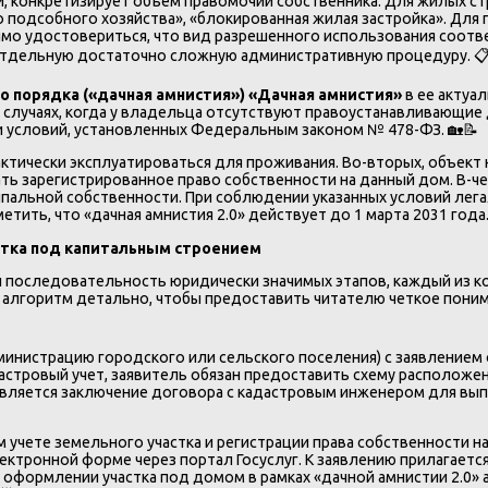
, конкретизирует объем правомочий собственника. Для жилых ст
одсобного хозяйства», «блокированная жилая застройка». Для г
имо удостовериться, что вид разрешенного использования соотв
 отдельную достаточно сложную административную процедуру. 
о порядка («дачная амнистия») «Дачная амнистия»
в ее актуа
 случаях, когда у владельца отсутствуют правоустанавливающие
условий, установленных Федеральным законом № 478-ФЗ. 🏡📝
актически эксплуатироваться для проживания. Во-вторых, объек
ать зарегистрированное право собственности на данный дом. В-ч
ипальной собственности. При соблюдении указанных условий лег
етить, что «дачная амнистия 2.0» действует до 1 марта 2031 года
стка под капитальным строением
 последовательность юридически значимых этапов, каждый из к
алгоритм детально, чтобы предоставить читателю четкое поним
дминистрацию городского или сельского поселения) с заявление
дастровый учет, заявитель обязан предоставить схему расположе
ляется заключение договора с кадастровым инженером для вып
учете земельного участка и регистрации права собственности на
ектронной форме через портал Госуслуг. К заявлению прилагает
 оформлении участка под домом в рамках «дачной амнистии 2.0»