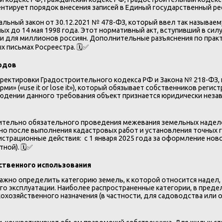
тирует порядок внесения записей в Единый государственный рее
ный закон от 30.12.2021 № 478-ФЗ, который ввел так называему
до 14 мая 1998 года. Этот нормативный акт, вступивший в силу 
и для миллионов россиян. Дополнительные разъяснения по прак
 письмах Росреестра. 🗓️✅
годов
корректировки Градостроительного кодекса РФ и Закона № 218-Ф
и» («use it or lose it»), который обязывает собственников рег
юдении данного требования объект признается юридически незав
осительно обязательного проведения межевания земельных надело
о после выполнения кадастровых работ и установления точных г
истрационные действия: с 1 января 2025 года за оформление но
ной). 🗓️✅
ственного использования
жно определить категорию земель, к которой относится надел, 
го эксплуатации. Наиболее распространенные категории, в пред
кохозяйственного назначения (в частности, для садоводства или