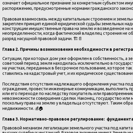
означает официальное признание за конкретным субъектом иму
распоряжению, предусмотренные нормами гражданского законо
Правовая взаимосвязь между капитальным строением и земельн
закреплен принцип единой юридической судьбы земельных наде
конструкции имущественные права на землю и возведенное на
неопределенности, когда фактический владелец строения не 
разряд насущной правовой задачи. 🏗️📄
Глава 2. Причины возникновения необходимости в регистр
Ситуации, при которых дом уже оформлен в собственность, а з
советский период земля находилась исключительно в государс
на участках, переданных в бессрочное пользование, которое та
ставились на кадастровый учет, и их юридическое существован
Последствия отсутствия надлежащего оформления участка под
ограждение, провести инженерные коммуникации, выполнить при
или его переходе по наследству покупатель или правопреемник
невозможности совершения сделки. Наконец, государство или 
поскольку права на землю у владельца отсутствуют. Таким об
недвижимости. 💰🏠
Глава 3. Нормативно-правовое регулирование: фундамент
Правовой механизм легализации земельного участка под капит
высших судебных инстанций. Базовое значение имеют Земельный