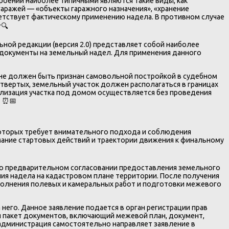
роений наиболее типичными являются такие виды, как
аражей — «объекты гаражного назначения», «хранение
етствует фактическому применению надела. В противном случае
🔍
льной редакции (версия 2.0) представляет собой наиболее
 документы на земельный надел. Для применения данного
т не должен быть признан самовольной постройкой в судебном
етвертых, земельный участок должен располагаться в границах
ализация участка под домом осуществляется без проведения
. ⏰📅
оторых требует внимательного подхода и соблюдения
ание стартовых действий и траектории движения к финальному
м о предварительном согласовании предоставления земельного
ния надела на кадастровом плане территории. После получения
олнения полевых и камеральных работ и подготовки межевого
 него. Данное заявление подается в орган регистрации прав
ся пакет документов, включающий межевой план, документ,
 администрация самостоятельно направляет заявление в