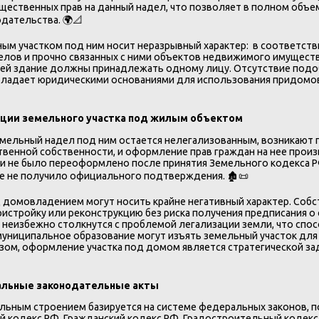
щественных прав на данный надел, что позволяет в полном объе
дательства. 🌍📐
ым участком под ним носит неразрывный характер: в соответств
лов и прочно связанных с ними объектов недвижимого имуществ
 ней здание должны принадлежать одному лицу. Отсутствие под
обладает юридическими основаниями для использования придомо
ации земельного участка под жилым объектом
емельный надел под ним остается нелегализованным, возникают п
твенной собственности, и оформление прав граждан на нее прои
к и не было переоформлено после принятия Земельного кодекса Р
ие не получило официального подтверждения. 🏚️📜
 домовладением могут носить крайне негативный характер. Соб
стройку или реконструкцию без риска получения предписания о 
 неизбежно столкнутся с проблемой легализации земли, что спо
муниципальное образование могут изъять земельный участок для
разом, оформление участка под домом является стратегической 
альные законодательные акты
альным строением базируется на системе федеральных законов, 
 кодекс РФ, Гражданский кодекс РФ, Градостроительный кодекс 