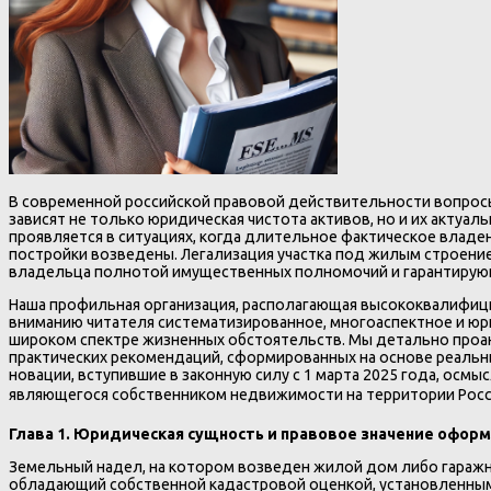
В современной российской правовой действительности вопросы
зависят не только юридическая чистота активов, но и их актуа
проявляется в ситуациях, когда длительное фактическое вла
постройки возведены. Легализация участка под жилым строен
владельца полнотой имущественных полномочий и гарантирующ
Наша профильная организация, располагающая высококвалифиц
вниманию читателя систематизированное, многоаспектное и ю
широком спектре жизненных обстоятельств. Мы детально проа
практических рекомендаций, сформированных на основе реальн
новации, вступившие в законную силу с 1 марта 2025 года, ос
являющегося собственником недвижимости на территории Росс
Глава 1. Юридическая сущность и правовое значение офо
Земельный надел, на котором возведен жилой дом либо гаражн
обладающий собственной кадастровой оценкой, установленным