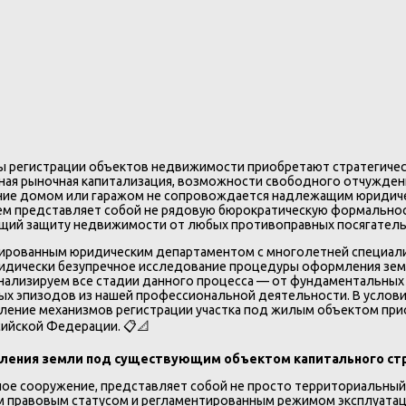
 регистрации объектов недвижимости приобретают стратегическ
льная рыночная капитализация, возможности свободного отчужден
дение домом или гаражом не сопровождается надлежащим юридич
ием представляет собой не рядовую бюрократическую формально
ий защиту недвижимости от любых противоправных посягательс
ированным юридическим департаментом с многолетней специали
ридически безупречное исследование процедуры оформления зе
нализируем все стадии данного процесса — от фундаментальных
ых эпизодов из нашей профессиональной деятельности. В услов
мысление механизмов регистрации участка под жилым объектом пр
ийской Федерации. 📋📐
рмления земли под существующим объектом капитального ст
ое сооружение, представляет собой не просто территориальный
 правовым статусом и регламентированным режимом эксплуатац