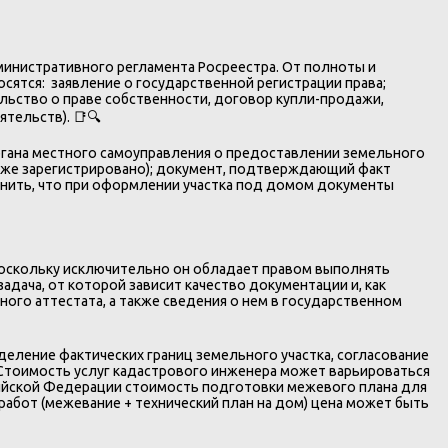
инистративного регламента Росреестра. От полноты и
ятся: заявление о государственной регистрации права;
льство о праве собственности, договор купли-продажи,
ятельств). 📑🔍
гана местного самоуправления о предоставлении земельного
о уже зарегистрировано); документ, подтверждающий факт
мнить, что при оформлении участка под домом документы
поскольку исключительно он обладает правом выполнять
дача, от которой зависит качество документации и, как
ого аттестата, а также сведения о нем в государственном
еление фактических границ земельного участка, согласование
 Стоимость услуг кадастрового инженера может варьироваться
ссийской Федерации стоимость подготовки межевого плана для
работ (межевание + технический план на дом) цена может быть