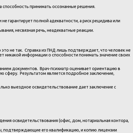
а способность принимать осознанные решения.
и не гарантирует полной адекватности, а риск рецидива или
вания, несвязная речь, неадекватные реакции.
это не так. Справка из ПНД лишь подтверждает, что человек не
ет никакой информации о способности понимать значение своих
анием документов. Врач-психиатр оценивает ориентацию в
вую сферу. Результатом является подробное заключение,
олько выездное освидетельствование дает заключение с
дения освидетельствования (офис, дом, нотариальная контора,
ты, подтверждающие его квалификацию, и копию лицензии