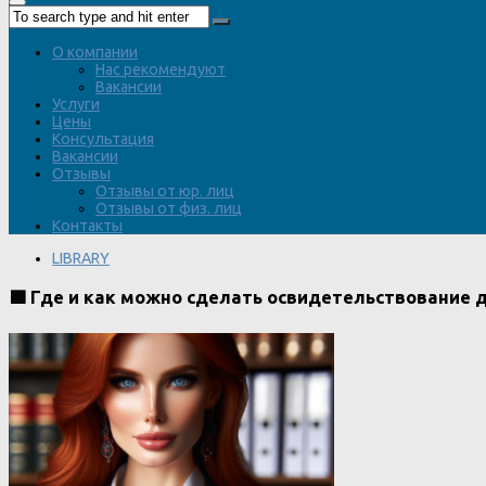
О компании
Нас рекомендуют
Вакансии
Услуги
Цены
Консультация
Вакансии
Отзывы
Отзывы от юр. лиц
Отзывы от физ. лиц
Контакты
LIBRARY
🟩 Где и как можно сделать освидетельствование