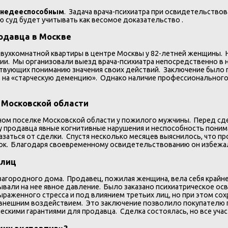
а недееспособным
. Задача врача-психиатра при освидетельств
ю суд будет учитывать как весомое доказательство .
родавца в Москве
двухкомнатной квартиры в центре Москвы у 82-летней женщины. 
ии. Мы организовали выезд врача-психиатра непосредственно в 
тствующих пониманию значения своих действий. Заключение было
 на «старческую деменцию». Однако наличие профессионального 
 Московской области
м поселке Московской области у пожилого мужчины. Перед сделк
 у продавца явные когнитивные нарушения и неспособность поним
заться от сделки. Спустя несколько месяцев выяснилось, что п
сток. Благодаря своевременному освидетельствованию он избежа
 лиц
агородного дома. Продавец, пожилая женщина, вела себя крайне т
ывали на нее явное давление. Было заказано психиатрическое ос
ыраженного стресса и под влиянием третьих лиц, но при этом со
внешним воздействием. Это заключение позволило покупателю п
скими гарантиями для продавца. Сделка состоялась, но все учас