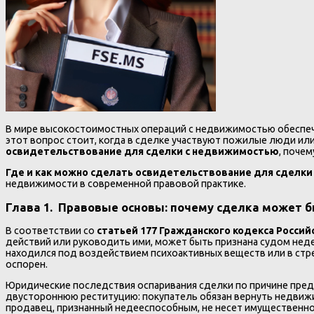
В мире высокостоимостных операций с недвижимостью обеспеч
этот вопрос стоит, когда в сделке участвуют пожилые люди ил
освидетельствование для сделки с недвижимостью
, поче
Где и как можно сделать освидетельствование для сделк
недвижимости в современной правовой практике.
Глава 1. Правовые основы: почему сделка может 
В соответствии со
статьей 177 Гражданского кодекса Росси
действий или руководить ими, может быть признана судом неде
находился под воздействием психоактивных веществ или в стр
оспорен.
Юридические последствия оспаривания сделки по причине пред
двустороннюю реституцию: покупатель обязан вернуть недвижим
продавец, признанный недееспособным, не несет имущественной 