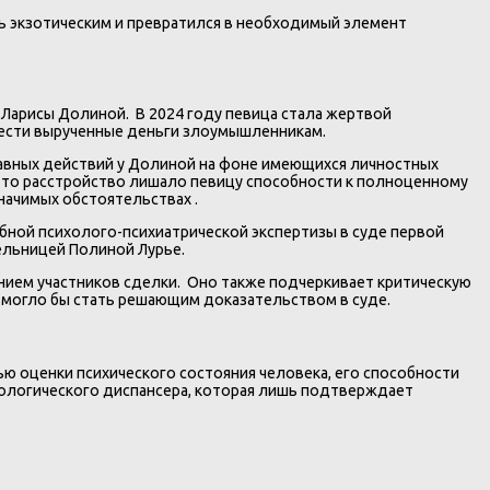
ть экзотическим и превратился в необходимый элемент
Ларисы Долиной. В 2024 году певица стала жертвой
вести вырученные деньги злоумышленникам.
правных действий у Долиной на фоне имеющихся личностных
Это расстройство лишало певицу способности к полноценному
ачимых обстоятельствах .
ебной психолого-психиатрической экспертизы в суде первой
тельницей Полиной Лурье.
нием участников сделки. Оно также подчеркивает критическую
могло бы стать решающим доказательством в суде.
 оценки психического состояния человека, его способности
врологического диспансера, которая лишь подтверждает