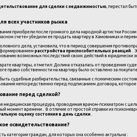
идетельствование для сделки с недвижимостью
, перестал бы
для всех участников рынка
вания приобрели после громкого дела народной артистки России 
асном счете» убедили ее продать квартиру в Хамовниках и пере
уголовного дела, установила, что в период совершения противо
с формированием
расстройства приспособительных реакций
. 
ованию возможных последствий своих действий в юридически зн
зврате квартиры, отметил: Долина отказалась от проведения суд
тоге право собственности на квартиру было оставлено за покупа
ыть судебные разбирательства, связанные с психическим состоя
ования непосредственно перед подписанием договора, которое 
вование перед сделкой?
 медицинская процедура, проводимая врачом-психиатром с целью
ный момент времени . В отличие от простой справки из психоне
уальную оценку состояния в день сделки
.
ское освидетельствование?
ть категории граждан, для которых она особенно актуальна :