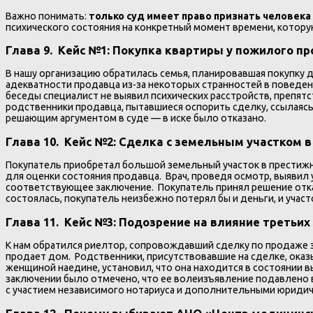
Важно понимать:
только суд имеет право признать человек
психического состояния на конкретный момент времени, котору
Глава 9. Кейс №1: Покупка квартиры у пожилого п
В нашу организацию обратилась семья, планировавшая покупку 
адекватности продавца из-за некоторых странностей в поведен
беседы специалист не выявил психических расстройств, препя
родственники продавца, пытавшиеся оспорить сделку, ссылаясь
решающим аргументом в суде — в иске было отказано.
Глава 10. Кейс №2: Сделка с земельным участком в
Покупатель приобретал большой земельный участок в престижно
для оценки состояния продавца. Врач, проведя осмотр, выявил
соответствующее заключение. Покупатель принял решение отка
состоялась, покупатель неизбежно потерял бы и деньги, и уча
Глава 11. Кейс №3: Подозрение на влияние третьих
К нам обратился риелтор, сопровождавший сделку по продаже з
продает дом. Родственники, присутствовавшие на сделке, оказ
женщиной наедине, установил, что она находится в состоянии в
заключении было отмечено, что ее волеизъявление подавлено 
с участием независимого нотариуса и дополнительными юридиче