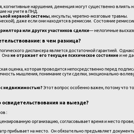
, когнитивные нарушения, деменция могут существенно влиять н
ие на учете в ПНД.
ьной нервной системы
, инсульты, черепно-мозговые травмы.
ческой), даже если они находятся в ремиссии. Состояние ремисси
 риелтора или других участников сделки
— нелогичные высказы
етельствование: в чем разница?
логического диспансера является достаточной гарантией. Однако 
. Она
не отражает его текущее психическое состояние
и не да
ская оценка, которая проводится непосредственно перед подпис
итичность мышления, понимание сути сделки, эмоционально-воле
и с недвижимостью?
Этот вопрос особенно важен, потому что т
о освидетельствования на выезде?
ов :
цензированную организацию, согласовывает время и место прове
хиатр прибывает на место. Он обязательно предъявляет докумен