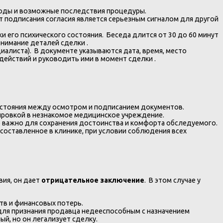
тоды и возможные последствия процедуры.
подписания согласия является серьезным сигналом для другой
 его психического состояния. Беседа длится от 30 до 60 минут
онимание деталей сделки .
алиста). В документе указываются дата, время, место
действий и руководить ими в момент сделки .
остояния между осмотром и подписанием документов.
тировкой в незнакомое медицинское учреждение.
о важно для сохранения достоинства и комфорта обследуемого.
 составленное в клинике, при условии соблюдения всех
вия, он дает
отрицательное заключение
. В этом случае у
тв и финансовых потерь.
 для признания продавца недееспособным с назначением
й, но он легализует сделку.