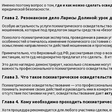
Именно поэтому вопрос о том,
где и как можно сделать осв
юридической безопасности .
Глава 2. Резонансное дело Ларисы Долиной: урок 
Особую актуальность услуги психиатрического освидетельство
мошенников, которые под предлогом защиты средств на «безоп
Психолого-психиатрическая экспертиза, проведенная в рамках 
особенностей отмечалось изменение психического состояния 
осмыслению направленности действий мошенников и прогнозир
Примечательно, что Верховный суд РФ, рассматривая спор о во
инстанции, хотя суд неоднократно предлагал это сделать . В и
Это дело наглядно демонстрирует, насколько сложными могут б
важность профессионального психиатрического освидетельств
Глава 3. Что такое психиатрическое освидетельст
Психиатрическое освидетельствование — это профессиональная
понимать значение своих действий и руководить ими в конкрет
отсутствие постановки на учет, освидетельствование дает
акт
Глава 4. Кому необходимо проходить психиатриче
Хотя процедура рекомендуется для любого участника сделки, ес