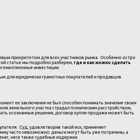
вым приоритетом для всех участников рынка. Особенно остро
этой статье мы подробно разберем,
где и как можно сделать
ногомиллионные инвестиции.
ным для юридически грамотных покупателей и продавцов
момент ее заключения не был способен понимать значение своих
 или земельного участка страдал психическим расстройством,
имать осознанные решения, договор купли-продажи может быть
пателя. Суд, удовлетворив такой иск, применяет
мму часто невозможно: деньги могут быть уже потрачены, а
енег, неся также судебные издержки.