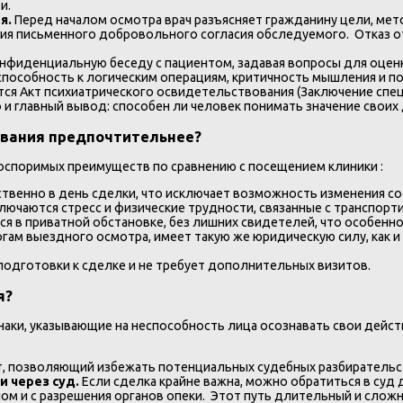
и.
я.
Перед началом осмотра врач разъясняет гражданину цели, ме
я письменного добровольного согласия обследуемого. Отказ от 
нфиденциальную беседу с пациентом, задавая вопросы для оценки
 способность к логическим операциям, критичность мышления и п
ся Акт психиатрического освидетельствования (Заключение специ
 и главный вывод: способен ли человек понимать значение своих 
ования предпочтительнее?
оспоримых преимуществ по сравнению с посещением клиники :
твенно в день сделки, что исключает возможность изменения с
лючаются стресс и физические трудности, связанные с транспор
я в приватной обстановке, без лишних свидетелей, что особенн
гам выездного осмотра, имеет такую же юридическую силу, как и
 подготовки к сделке и не требует дополнительных визитов.
я?
наки, указывающие на неспособность лица осознавать свои дейст
т, позволяющий избежать потенциальных судебных разбирательс
и через суд.
Если сделка крайне важна, можно обратиться в суд
ом и с разрешения органов опеки. Этот путь длительный и сложны