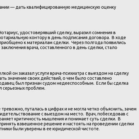
овании — дать квалифицированную медицинскую оценку
Нотариус, удостоверявший сделку, выразил сомнения в
нотариальную контору в день подписания договора. В ходе
 приобщено к материалам сделки. Через полгода появились
заключения врача, составленного в день сделки, стало
ой он заказал услуги врача-психиатра с выездом на сделку
ать значение своих действий, о чем было составлено
родавец был признан судом недееспособным. Если бы сделка
л серьезных проблем.
ревожно, путалась в цифрах и не могла четко объяснить, зачем
видетельствование с выездом на место. Врач, побеседовав с
храняет критичность мышления и понимает суть сделки. В
ринять взвешенное решение и настоять на проведении сделки
тники были уверены в ее юридической чистоте.