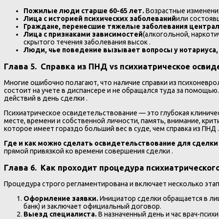
Пожилые люди старше 60-65 лет.
Возрастные изменения
Лица с историей психических заболеваний
или состоявш
Граждане, перенесшие тяжелые заболевания централ
Лица с признаками зависимостей
(алкогольной, наркоти
скрытого течения заболевания высок .
Люди, чье поведение вызывает вопросы у нотариуса,
Глава 5. Справка из ПНД vs психиатрическое освид
Многие ошибочно полагают, что наличие справки из психоневро
состоит на учете в диспансере и не обращался туда за помощью
действий в день сделки .
Психиатрическое освидетельствование — это глубокая клиниче
месте, времени и собственной личности, память, внимание, кр
которое имеет гораздо больший вес в суде, чем справка из ПНД .
Где и как можно сделать освидетельствование для сделк
прямой привязкой ко времени совершения сделки .
Глава 6. Как проходит процедура психиатрическог
Процедура строго регламентирована и включает несколько этап
Оформление заявки.
Инициатор сделки обращается в ли
банк) и заключает официальный договор.
Выезд специалиста.
В назначенный день и час врач-пси