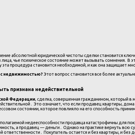
ение абсолютной юридической чистоты сделки становится ключе
и лица, чье психическое состояние может вызывать сомнения. В 
му эта процедура становится необходимой, и как она защищает м
и с недвижимостью?
Этот вопрос становится все более актуаль
быть признана недействительной
йской Федерации
, сделка, совершенная гражданином, который в 
йствительной . Это означает, что если продавец квартиры, дома
ессовом состоянии, которое повлияло на его способность прин
полагаемой недееспособности продавца катастрофичны для поку
ость, а продавец — деньги . Однако на практике вернуть всю су
ответственности . Покупатель остается и без квартиры, и без д