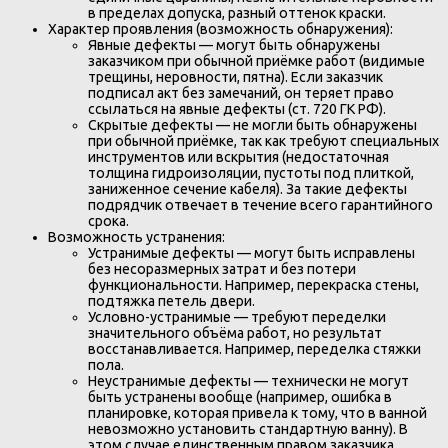
в пределах допуска, разный оттенок краски.
Характер проявления (возможность обнаружения):
Явные дефекты — могут быть обнаружены
заказчиком при обычной приёмке работ (видимые
трещины, неровности, пятна). Если заказчик
подписал акт без замечаний, он теряет право
ссылаться на явные дефекты (ст. 720 ГК РФ).
Скрытые дефекты — не могли быть обнаружены
при обычной приёмке, так как требуют специальных
инструментов или вскрытия (недостаточная
толщина гидроизоляции, пустоты под плиткой,
заниженное сечение кабеля). За такие дефекты
подрядчик отвечает в течение всего гарантийного
срока.
Возможность устранения:
Устранимые дефекты — могут быть исправлены
без несоразмерных затрат и без потери
функциональности. Например, перекраска стены,
подтяжка петель двери.
Условно-устранимые — требуют переделки
значительного объёма работ, но результат
восстанавливается. Например, переделка стяжки
пола.
Неустранимые дефекты — технически не могут
быть устранены вообще (например, ошибка в
планировке, которая привела к тому, что в ванной
невозможно установить стандартную ванну). В
этом случае единственным правом заказчика