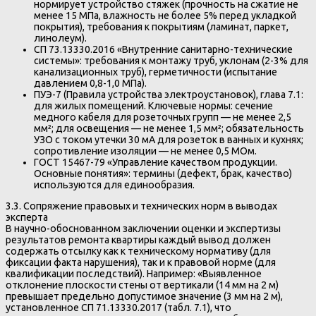
нормирует устройство стяжек (прочность на сжатие не
менее 15 МПа, влажность не более 5% перед укладкой
покрытия), требования к покрытиям (ламинат, паркет,
линолеум).
СП 73.13330.2016 «Внутренние санитарно-технические
системы»: требования к монтажу труб, уклонам (2-3% для
канализационных труб), герметичности (испытание
давлением 0,8-1,0 МПа).
ПУЭ-7 (Правила устройства электроустановок), глава 7.1:
для жилых помещений. Ключевые нормы: сечение
медного кабеля для розеточных групп — не менее 2,5
мм²; для освещения — не менее 1,5 мм²; обязательность
УЗО с током утечки 30 мА для розеток в ванных и кухнях;
сопротивление изоляции — не менее 0,5 МОм.
ГОСТ 15467-79 «Управление качеством продукции.
Основные понятия»: термины (дефект, брак, качество)
используются для единообразия.
3.3. Сопряжение правовых и технических норм в выводах
эксперта
В научно-обоснованном заключении оценки и экспертизы
результатов ремонта квартиры каждый вывод должен
содержать отсылку как к техническому нормативу (для
фиксации факта нарушения), так и к правовой норме (для
квалификации последствий). Например: «Выявленное
отклонение плоскости стены от вертикали (14 мм на 2 м)
превышает предельно допустимое значение (3 мм на 2 м),
установленное СП 71.13330.2017 (табл. 7.1), что