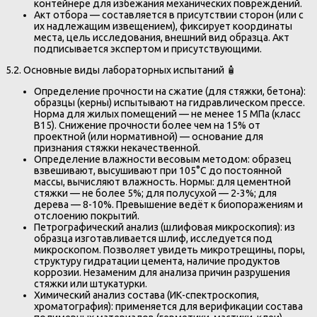
контейнере для избежания механических повреждений.
Акт отбора — составляется в присутствии сторон (или с
их надлежащим извещением), фиксирует координаты
места, цель исследования, внешний вид образца. Акт
подписывается экспертом и присутствующими.
5.2. Основные виды лабораторных испытаний 🧴
Определение прочности на сжатие (для стяжки, бетона):
образцы (керны) испытывают на гидравлическом прессе.
Норма для жилых помещений — не менее 15 МПа (класс
B15). Снижение прочности более чем на 15% от
проектной (или нормативной) — основание для
признания стяжки некачественной.
Определение влажности весовым методом: образец
взвешивают, высушивают при 105°C до постоянной
массы, вычисляют влажность. Нормы: для цементной
стяжки — не более 5%; для полусухой — 2-3%; для
дерева — 8-10%. Превышение ведёт к биопоражениям и
отслоению покрытий.
Петрографический анализ (шлифовая микроскопия): из
образца изготавливается шлиф, исследуется под
микроскопом. Позволяет увидеть микротрещины, поры,
структуру гидратации цемента, наличие продуктов
коррозии. Незаменим для анализа причин разрушения
стяжки или штукатурки.
Химический анализ состава (ИК-спектроскопия,
хроматография): применяется для верификации состава