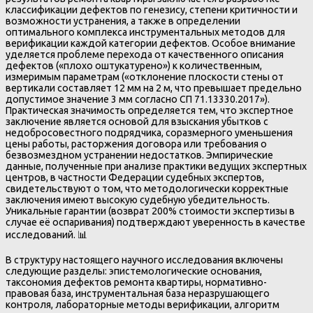
классификации дефектов по генезису, степени критичности и
возможности устранения, а также в определении
оптимального комплекса инструментальных методов для
верификации каждой категории дефектов. Особое внимание
уделяется проблеме перехода от качественного описания
дефектов («плохо оштукатурено») к количественным,
измеримым параметрам («отклонение плоскости стены от
вертикали составляет 12 мм на 2 м, что превышает предельно
допустимое значение 3 мм согласно СП 71.13330.2017»).
Практическая значимость определяется тем, что экспертное
заключение является основой для взыскания убытков с
недобросовестного подрядчика, соразмерного уменьшения
цены работы, расторжения договора или требования о
безвозмездном устранении недостатков. Эмпирические
данные, полученные при анализе практики ведущих экспертных
центров, в частности Федерации судебных экспертов,
свидетельствуют о том, что методологически корректные
заключения имеют высокую судебную убедительность.
Уникальные гарантии (возврат 200% стоимости экспертизы в
случае её оспаривания) подтверждают уверенность в качестве
исследований. 📊
В структуру настоящего научного исследования включены
следующие разделы: эпистемологические основания,
таксономия дефектов ремонта квартиры, нормативно-
правовая база, инструментальная база неразрушающего
контроля, лабораторные методы верификации, алгоритм