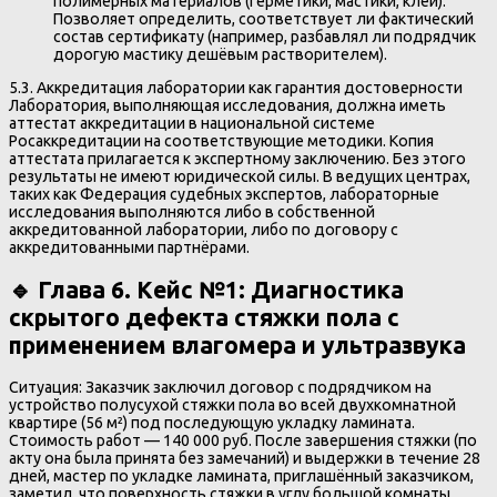
полимерных материалов (герметики, мастики, клеи).
Позволяет определить, соответствует ли фактический
состав сертификату (например, разбавлял ли подрядчик
дорогую мастику дешёвым растворителем).
5.3. Аккредитация лаборатории как гарантия достоверности
Лаборатория, выполняющая исследования, должна иметь
аттестат аккредитации в национальной системе
Росаккредитации на соответствующие методики. Копия
аттестата прилагается к экспертному заключению. Без этого
результаты не имеют юридической силы. В ведущих центрах,
таких как Федерация судебных экспертов, лабораторные
исследования выполняются либо в собственной
аккредитованной лаборатории, либо по договору с
аккредитованными партнёрами.
🔹 Глава 6. Кейс №1: Диагностика
скрытого дефекта стяжки пола с
применением влагомера и ультразвука
Ситуация: Заказчик заключил договор с подрядчиком на
устройство полусухой стяжки пола во всей двухкомнатной
квартире (56 м²) под последующую укладку ламината.
Стоимость работ — 140 000 руб. После завершения стяжки (по
акту она была принята без замечаний) и выдержки в течение 28
дней, мастер по укладке ламината, приглашённый заказчиком,
заметил, что поверхность стяжки в углу большой комнаты