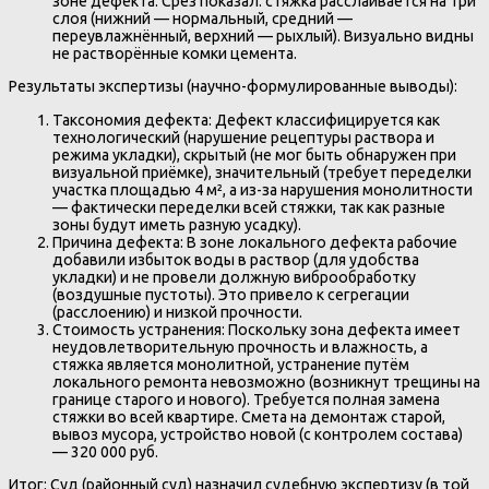
зоне дефекта. Срез показал: стяжка расслаивается на три
слоя (нижний — нормальный, средний —
переувлажнённый, верхний — рыхлый). Визуально видны
не растворённые комки цемента.
Результаты экспертизы (научно-формулированные выводы):
Таксономия дефекта: Дефект классифицируется как
технологический (нарушение рецептуры раствора и
режима укладки), скрытый (не мог быть обнаружен при
визуальной приёмке), значительный (требует переделки
участка площадью 4 м², а из-за нарушения монолитности
— фактически переделки всей стяжки, так как разные
зоны будут иметь разную усадку).
Причина дефекта: В зоне локального дефекта рабочие
добавили избыток воды в раствор (для удобства
укладки) и не провели должную виброобработку
(воздушные пустоты). Это привело к сегрегации
(расслоению) и низкой прочности.
Стоимость устранения: Поскольку зона дефекта имеет
неудовлетворительную прочность и влажность, а
стяжка является монолитной, устранение путём
локального ремонта невозможно (возникнут трещины на
границе старого и нового). Требуется полная замена
стяжки во всей квартире. Смета на демонтаж старой,
вывоз мусора, устройство новой (с контролем состава)
— 320 000 руб.
Итог: Суд (районный суд) назначил судебную экспертизу (в той