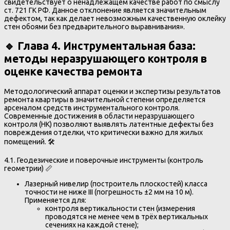
свидетельствует о ненадлежащем качестве работ по смыслу
ст. 721 ГК РФ. Данное отклонение является значительным
дефектом, так как делает невозможным качественную оклейку
стен обоями без предварительного выравнивания».
🔹 Глава 4. Инструментальная база:
методы неразрушающего контроля в
оценке качества ремонта
Методологический аппарат оценки и экспертизы результатов
ремонта квартиры в значительной степени определяется
арсеналом средств инструментального контроля.
Современные достижения в области неразрушающего
контроля (НК) позволяют выявлять латентные дефекты без
повреждения отделки, что критически важно для жилых
помещений. 🛠️
4.1. Геодезические и поверочные инструменты (контроль
геометрии) 📏
Лазерный нивелир (построитель плоскостей) класса
точности не ниже III (погрешность ±2 мм на 10 м).
Применяется для:
контроля вертикальности стен (измерения
проводятся не менее чем в трёх вертикальных
сечениях на каждой стене);