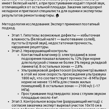
имеет белесый налёт, а при простукивании издаёт глухой звук,
отличающийся от остальной площади. Заказчик заподозрил
неладное и пригласил специалиста для оценки и экспертизы
результатов ремонта квартиры. 🏠
Методология исследования: Эксперт применил поэтапный
подход.
Этап 1. Гипотезы: возможные дефекты — избыточная
влажность (белёсый налёт — выпотевание солей),
пустоты (глухой звук), недостаточная прочность,
нарушение рецептуры.
Этап 2. Неразрушающий контроль:
Контактный влагомер (с электродами) в зоне
подозрения показал влажность 12% (при норме
для полусухой стяжки не более 3% перед укладкой
ламината). В остальных зонах — 2,8%.
Ультразвуковой дефектоскоп (склерометр) выявил
в этой же зоне скорость прохождения ультразвука
1800 м/с, что соответствует прочности ~8 МПа (при
норме не менее 15 МПа для стяжек жилых
помещений). В остальных зонах — 2100 м/с (~17
МПа).
Простукивание подтвердило: зона с глухим звуком
площадью около 4 м².
Этап 3. Контрольное вскрытие (разрушающий метод): с
согласия заказчика эксперт вырезал участок 10х10 см в