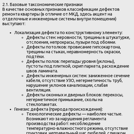
2.1. Базовые таксономические признаки
В качестве основных признаков классификации дефектов
ремонта квартиры (в отличие от МКД, здесь акцент на
отделочные и инженерные системы внутри помещения)
выступают:
Локализация дефекта по конструктивному элементу:
Дефекты стен: неровности, трещины в штукатурке,
отслоения, непрокрасы, пузыри под обоями.
Дефекты потолков: провисание гипсокартона,
трещины на стыках, неравномерность окраски,
подтёки.
Дефекты полов: перепады уровня (уклоны),
пустоты под плиткой, скрип паркета, расхождение
швов ламината.
Дефекты инженерных систем: заниженное сечение
кабеля, отсутствие УЗО, негерметичность труб,
нарушение уклонов канализации, слабая
вентиляция.
Дефекты оконных и дверных блоков: перекосы,
негерметичное примыкание, сколы на
стеклопакетах.
Генезис дефекта (природа происхождения):
Технологические дефекты — наиболее частые.
Возникают из-за нарушения регламента
производства работ: несоблюдение
температурно-влажностного режима, отсутствие
грунтовки, неправильный шаг дюбелей, слишком