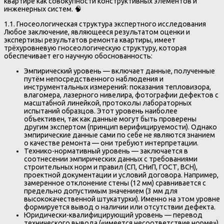
квартире как совокупности конструктивных элементов и
инженерных систем. 🧠
1.1. Гносеологическая структура экспертного исследования
Любое заключение, являющееся результатом оценки и
экспертизы результатов ремонта квартиры, имеет
трёхуровневую гносеологическую структуру, которая
обеспечивает его научную обоснованность:
Эмпирический уровень — включает данные, полученные
путём непосредственного наблюдения и
инструментальных измерений: показания тепловизора,
влагомера, лазерного нивелира, фотографии дефектов с
масштабной линейкой, протоколы лабораторных
испытаний образцов. Этот уровень наиболее
объективен, так как данные могут быть проверены
другим экспертом (принцип верифицируемости). Однако
эмпирические данные сами по себе не являются знанием
о качестве ремонта — они требуют интерпретации.
Технико-нормативный уровень — заключается в
соотнесении эмпирических данных с требованиями
строительных норм и правил (СП, СНиП, ГОСТ, ВСН),
проектной документации и условий договора. Например,
замеренное отклонение стены (12 мм) сравнивается с
предельно допустимым значением (3 мм для
высококачественной штукатурки). Именно на этом уровне
формируется вывод о наличии или отсутствии дефекта.
Юридически-квалифицирующий уровень — перевод
технического вывода («имеется несоответствие норме»)