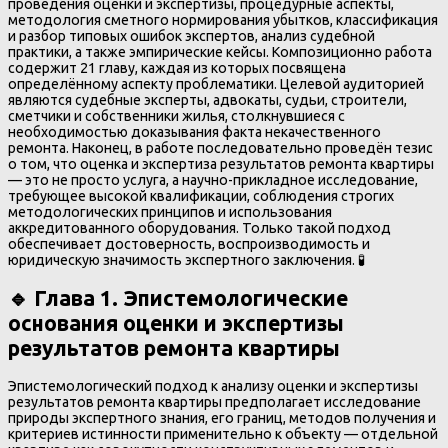
проведения оценки и экспертизы, процедурные аспекты,
методология сметного нормирования убытков, классификация
и разбор типовых ошибок экспертов, анализ судебной
практики, а также эмпирические кейсы. Композиционно работа
содержит 21 главу, каждая из которых посвящена
определённому аспекту проблематики. Целевой аудиторией
являются судебные эксперты, адвокаты, судьи, строители,
сметчики и собственники жилья, столкнувшиеся с
необходимостью доказывания факта некачественного
ремонта. Наконец, в работе последовательно проведён тезис
о том, что оценка и экспертиза результатов ремонта квартиры
— это не просто услуга, а научно-прикладное исследование,
требующее высокой квалификации, соблюдения строгих
методологических принципов и использования
аккредитованного оборудования. Только такой подход
обеспечивает достоверность, воспроизводимость и
юридическую значимость экспертного заключения. 🧪
🔹 Глава 1. Эпистемологические
основания оценки и экспертизы
результатов ремонта квартиры
Эпистемологический подход к анализу оценки и экспертизы
результатов ремонта квартиры предполагает исследование
природы экспертного знания, его границ, методов получения и
критериев истинности применительно к объекту — отдельной