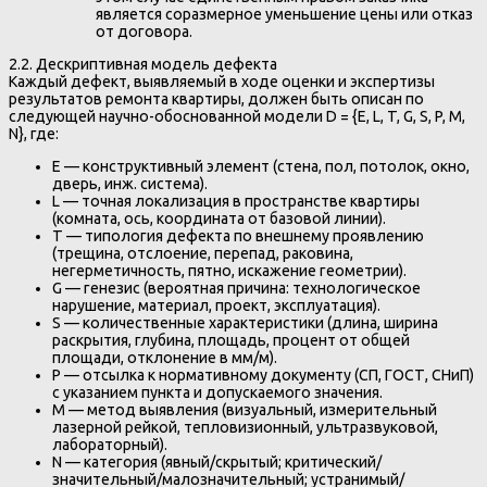
является соразмерное уменьшение цены или отказ
от договора.
2.2. Дескриптивная модель дефекта
Каждый дефект, выявляемый в ходе оценки и экспертизы
результатов ремонта квартиры, должен быть описан по
следующей научно-обоснованной модели D = {E, L, T, G, S, P, M,
N}, где:
E — конструктивный элемент (стена, пол, потолок, окно,
дверь, инж. система).
L — точная локализация в пространстве квартиры
(комната, ось, координата от базовой линии).
T — типология дефекта по внешнему проявлению
(трещина, отслоение, перепад, раковина,
негерметичность, пятно, искажение геометрии).
G — генезис (вероятная причина: технологическое
нарушение, материал, проект, эксплуатация).
S — количественные характеристики (длина, ширина
раскрытия, глубина, площадь, процент от общей
площади, отклонение в мм/м).
P — отсылка к нормативному документу (СП, ГОСТ, СНиП)
с указанием пункта и допускаемого значения.
M — метод выявления (визуальный, измерительный
лазерной рейкой, тепловизионный, ультразвуковой,
лабораторный).
N — категория (явный/скрытый; критический/
значительный/малозначительный; устранимый/