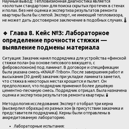
Научный вывод: Тепловизионная диагностика является
«золотым стандартом» для поиска скрытых протечек в стенах
и полах. Без неё оценка и экспертиза результатов ремонта
квартиры была бы слепой. Эксперт, не имеющий тепловизора,
не может дать достоверное заключение в подобных случаях. 🌡️
🔹 Глава 8. Кейс №3: Лабораторное
определение прочности стяжки —
выявление подмены материала
Ситуация: Заказчик нанял подрядчика для устройства «финской
стяжки пола» (на основе гипсового вяжущего, с
фиброволокном) под ламинат. В договоре и спецификации
была указана смесь «KNAUF-Tribon». После завершения работ и
высыхания (30 дней) заказчик при укладке ламината заметил,
что стяжка в некоторых местах крошится и пылит. Он
предположил, что подрядчик применил более дешёвую
цементно-песчаную смесь. Подрядчик отрицал. Была назначена
оценка и экспертиза результатов ремонта квартиры. 🧪
Методология исследования: Эксперт отобрал три керна
(высверлил образцы) из разных зон (в присутствии заказчика и
представителя подрядчика). Керны были отправлены в
аккредитованную лабораторию.
Лабораторные испытания: