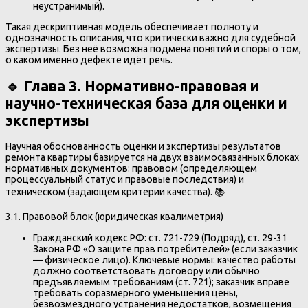
неустранимый).
Такая дескриптивная модель обеспечивает полноту и
однозначность описания, что критически важно для судебной
экспертизы. Без неё возможна подмена понятий и споры о том,
о каком именно дефекте идёт речь.
🔹 Глава 3. Нормативно-правовая и
научно-техническая база для оценки и
экспертизы
Научная обоснованность оценки и экспертизы результатов
ремонта квартиры базируется на двух взаимосвязанных блоках
нормативных документов: правовом (определяющем
процессуальный статус и правовые последствия) и
техническом (задающем критерии качества). 📚
3.1. Правовой блок (юридическая квалиметрия)
Гражданский кодекс РФ: ст. 721-729 (Подряд), ст. 29-31
Закона РФ «О защите прав потребителей» (если заказчик
— физическое лицо). Ключевые нормы: качество работы
должно соответствовать договору или обычно
предъявляемым требованиям (ст. 721); заказчик вправе
требовать соразмерного уменьшения цены,
безвозмездного устранения недостатков, возмещения