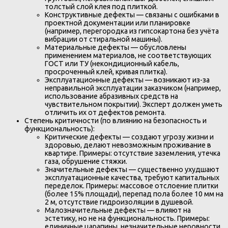
толстый слой клея под плиткой.
Конструктивные дефекты — связаны с ошибками в
проектной документации или планировке
(например, перегородка из гипсокартона без учёта
вибрации от стиральной машины).
Материальные дефекты — обусловлены
применением материалов, не соответствующих
ГОСТ или ТУ (некондиционный кабель,
просроченный клей, кривая плитка).
Эксплуатационные дефекты — возникают из-за
неправильной эксплуатации заказчиком (например,
использование абразивных средств на
чувствительном покрытии). Эксперт должен уметь
отличить их от дефектов ремонта.
Степень критичности (по влиянию на безопасность и
функциональность):
Критические дефекты — создают угрозу жизни и
здоровью, делают невозможным проживание в
квартире. Примеры: отсутствие заземления, утечка
газа, обрушение стяжки.
Значительные дефекты — существенно ухудшают
эксплуатационные качества, требуют капитальных
переделок. Примеры: массовое отслоение плитки
(более 15% площади), перепад пола более 10 мм на
2 м, отсутствие гидроизоляции в душевой.
Малозначительные дефекты — влияют на
эстетику, но не на функциональность. Примеры:
единичные царапины, незначительные неровности