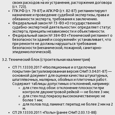
своих расходов на их устранение, расторжения договора
(ст. 723).
ГПК РФ (ст. 79-87) и АПК РФ (ст. 82-87): регламентируют
назначение и проведение судебной экспертизы, права и
обязанности эксперта, требования к заключению.
Федеральный закон № 73-ФЗ «О государственной
судебно-экспертной деятельности»: определяет статус
эксперта, принципы независимости и объективности.
Федеральный закон № 384-ФЗ «Технический регламент о
безопасности зданий и сооружений»: устанавливает, что
при ремонте не должны нарушаться требования
безопасности (механической, пожарной, санитарно-
эпидемиологической).
3.2. Технический блок (строительная квалиметрия)
СП 71.13330.2017 «Изоляционные и отделочные
покрытия» (актуализированная версия СНиП 3.04.01-87) —
основной документ для оценки качества штукатурных,
шпатлёвочных, малярных, обойных и плиточных работ.
Содержит таблицы допустимых отклонений, например:
для стен под обои: отклонение плоскости при
контроле двухметровой рейкой — не более 3 мм;
для стен под покраску высококачественную: не
более 1 мм;
для полов под ламинат: перепад не более 2 мм на 2
м.
СП 29.13330.2011 «Полы» (ранее СНиП 2.03.13-88):