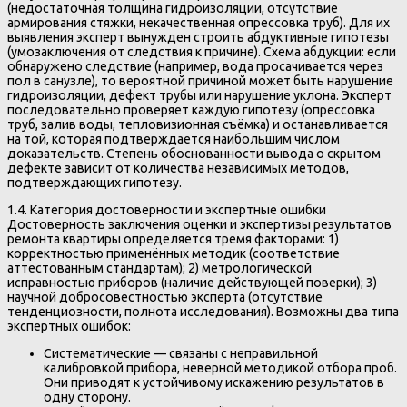
(недостаточная толщина гидроизоляции, отсутствие
армирования стяжки, некачественная опрессовка труб). Для их
выявления эксперт вынужден строить абдуктивные гипотезы
(умозаключения от следствия к причине). Схема абдукции: если
обнаружено следствие (например, вода просачивается через
пол в санузле), то вероятной причиной может быть нарушение
гидроизоляции, дефект трубы или нарушение уклона. Эксперт
последовательно проверяет каждую гипотезу (опрессовка
труб, залив воды, тепловизионная съёмка) и останавливается
на той, которая подтверждается наибольшим числом
доказательств. Степень обоснованности вывода о скрытом
дефекте зависит от количества независимых методов,
подтверждающих гипотезу.
1.4. Категория достоверности и экспертные ошибки
Достоверность заключения оценки и экспертизы результатов
ремонта квартиры определяется тремя факторами: 1)
корректностью применённых методик (соответствие
аттестованным стандартам); 2) метрологической
исправностью приборов (наличие действующей поверки); 3)
научной добросовестностью эксперта (отсутствие
тенденциозности, полнота исследования). Возможны два типа
экспертных ошибок:
Систематические — связаны с неправильной
калибровкой прибора, неверной методикой отбора проб.
Они приводят к устойчивому искажению результатов в
одну сторону.