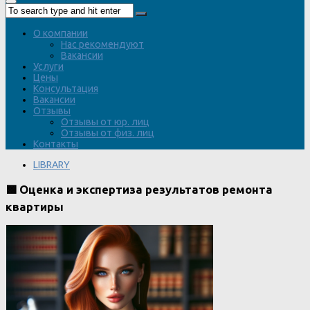
О компании
Нас рекомендуют
Вакансии
Услуги
Цены
Консультация
Вакансии
Отзывы
Отзывы от юр. лиц
Отзывы от физ. лиц
Контакты
LIBRARY
🟩 Оценка и экспертиза результатов ремонта
квартиры