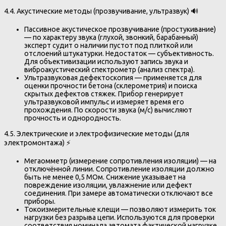
4.4. Акустические методы (прозвучивание, ультразвук) 🔊
Пассивное акустическое прозвучивание (простукивание)
— по характеру звука (глухой, звонкий, барабанный)
эксперт судит о наличии пустот под плиткой или
отслоений штукатурки. Недостаток — субъективность.
Для объективизации используют запись звука и
виброакустический спектрометр (анализ спектра).
Ультразвуковая дефектоскопия — применяется для
оценки прочности бетона (склерометрия) и поиска
скрытых дефектов стяжек. Прибор генерирует
ультразвуковой импульс и измеряет время его
прохождения. По скорости звука (м/с) вычисляют
прочность и однородность.
4.5. Электрические и электрофизические методы (для
электромонтажа) ⚡️
Мегаомметр (измерение сопротивления изоляции) — на
отключённой линии. Сопротивление изоляции должно
быть не менее 0,5 МОм. Снижение указывает на
повреждение изоляции, увлажнение или дефект
соединения. При замере автоматически отключают все
приборы.
Токоизмерительные клещи — позволяют измерить ток
нагрузки без разрыва цепи. Используются для проверки
соответствия номинала автомата фактической нагрузке.