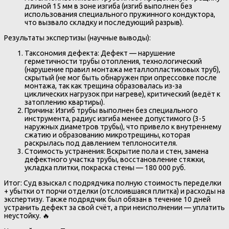
длиной 15 мм в зоне изгиба (изгиб выполнен без
использования специального пружинного кондуктора,
что вызвало складку и последующий разрыв).
Результаты экспертизы (научные выводы):
Таксономия дефекта: Дефект — нарушение
герметичности трубы отопления, технологический
(нарушение правил монтажа металлопластиковых труб),
скрытый (не мог быть обнаружен при опрессовке после
монтажа, так как трещина образовалась из-за
циклических нагрузок при нагреве), критический (ведёт к
затоплению квартиры).
Причина: Изгиб трубы выполнен без специального
инструмента, радиус изгиба менее допустимого (3-5
наружных диаметров трубы), что привело к внутреннему
сжатию и образованию микротрещины, которая
раскрылась под давлением теплоносителя.
Стоимость устранения: Вскрытие пола и стен, замена
дефектного участка трубы, восстановление стяжки,
укладка плитки, покраска стены — 180 000 руб.
Итог: Суд взыскал с подрядчика полную стоимость переделки
+ убытки от порчи отделки (отслоившаяся плитка) и расходы на
экспертизу. Также подрядчик был обязан в течение 10 дней
устранить дефект за свой счёт, а при неисполнении — уплатить
неустойку. 🔥