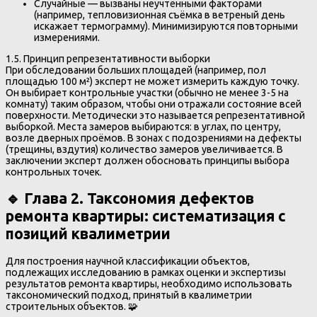
Случайные — вызваны неучтёнными факторами
(например, тепловизионная съёмка в ветреный день
искажает термограмму). Минимизируются повторными
измерениями.
1.5. Принцип репрезентативности выборки
При обследовании больших площадей (например, пол
площадью 100 м²) эксперт не может измерить каждую точку.
Он выбирает контрольные участки (обычно не менее 3-5 на
комнату) таким образом, чтобы они отражали состояние всей
поверхности. Методически это называется репрезентативной
выборкой. Места замеров выбираются: в углах, по центру,
возле дверных проёмов. В зонах с подозрениями на дефекты
(трещины, вздутия) количество замеров увеличивается. В
заключении эксперт должен обосновать принципы выбора
контрольных точек.
🔹 Глава 2. Таксономия дефектов
ремонта квартиры: систематизация с
позиций квалиметрии
Для построения научной классификации объектов,
подлежащих исследованию в рамках оценки и экспертизы
результатов ремонта квартиры, необходимо использовать
таксономический подход, принятый в квалиметрии
строительных объектов. 🧩