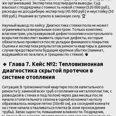
же организации). Экспертиза подтвердила выводы. Суд
взыскал с подрядчика стоимость новой стяжки (320 000 руб.),
расходы на досудебную экспертизу (45 000 руб.) и неустойку (30
000 руб.). Решение вступило в законную силу. 🏆
Научный вывод по кейсу: Диагностика стяжки пола не может
ограничиваться визуальным осмотром. Только комплекс
влагометрии, ультразвуковой дефектоскопии и контрольного
вскрытия позволяет выявить скрытые дефекты, которые
обязательно проявятся после укладки финишного покрытия.
Оценка и экспертиза результатов ремонта квартиры в данном
случае предотвратила будущие крупные убытки (ламинат,
вздувшийся из-за влаги, и трещины по стяжке). 🧠
🔹 Глава 7. Кейс №2: Тепловизионная
диагностика скрытой протечки в
системе отопления
Ситуация: В трёхкомнатной квартире после капитального
ремонта (с заменой всех труб отопления на металлопластик, с
разводкой в стенах и под полом) через два месяца после
начала отопительного сезона в одной из комнат на полу
образовалось мокрое пятно (30х40 см), а в соседней комнате
на стене начала отваливаться плитка (в зоне прохождения
трубы). Запах сырости, повышение влажности. Подрядчик,
вызванный на осмотр, предположил, что это конденсат из-за