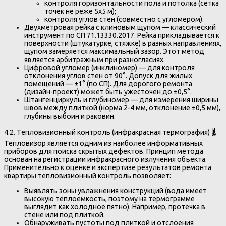
контроля горизонтальности пола и потолка (сетка
точек не реже 5х5 м);
контроля углов стен (совместно с угломером).
Двухметровая рейка с клиновым щупом — классический
инструмент по СП 71.13330.2017. Рейка прикладывается к
поверхности (штукатурке, стяжке) в разных направлениях,
щупом замеряется максимальный зазор. Этот метод
является арбитражным при разногласиях.
Цифровой угломер (инклиномер) — для контроля
отклонения углов стен от 90°. Допуск для жилых
помещений — ±1° (по СП). Для дорогого ремонта
(дизайн-проект) может быть ужесточён до ±0,5°.
Штангенциркуль и глубиномер — для измерения ширины
швов между плиткой (норма 2-4 мм, отклонение ±0,5 мм),
глубины выбоин и раковин.
4.2. Тепловизионный контроль (инфракрасная термография) 🌡️
Тепловизор является одним из наиболее информативных
приборов для поиска скрытых дефектов. Принцип метода
основан на регистрации инфракрасного излучения объекта.
Применительно к оценке и экспертизе результатов ремонта
квартиры тепловизионный контроль позволяет:
Выявлять зоны увлажнения конструкций (вода имеет
высокую теплоёмкость, поэтому на термограмме
выглядит как холодное пятно). Например, протечка в
стене или под плиткой.
Обнаруживать пустоты под плиткой и отслоения