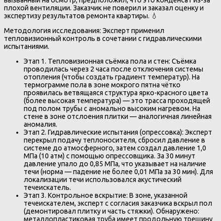
плохой вентиляции. Заказчик не поверил и заказал оценку и
экспертизу результатов ремонта квартиры. 💧
Методология исследования: Эксперт применил
тепловизионный контроль в сочетании с гидравлическими
испытаниями.
Этап 1. Тепловизионная съёмка пола и стен: Съёмка
проводилась через 2 часа после отключения системы
отопления (чтобы создать градиент температур). На
термограмме пола в зоне мокрого пятна чётко
проявилась ветвящаяся структура ярко-красного цвета
(более высокая температура) — это трасса проходящей
под полом трубы с аномально высоким нагревом. На
стене в зоне отслоения плитки — аналогичная линейная
аномалия.
Этап 2. Гидравлические испытания (опрессовка): Эксперт
перекрыл подачу теплоносителя, сбросил давление в
системе до атмосферного, затем создал давление 1,0
МПа (10 атм) с помощью опрессовщика. За 30 минут
давление упало до 0,85 МПа, что указывает на наличие
течи (норма — падение не более 0,01 МПа за 30 мин). Для
локализации течи использовался акустический
течеискатель.
Этап 3. Контрольное вскрытие: В зоне, указанной
течеискателем, эксперт с согласия заказчика вскрыл пол
(демонтировал плитку и часть стяжки). Обнаружено:
металлопластиковая труба имеет продольную трещину