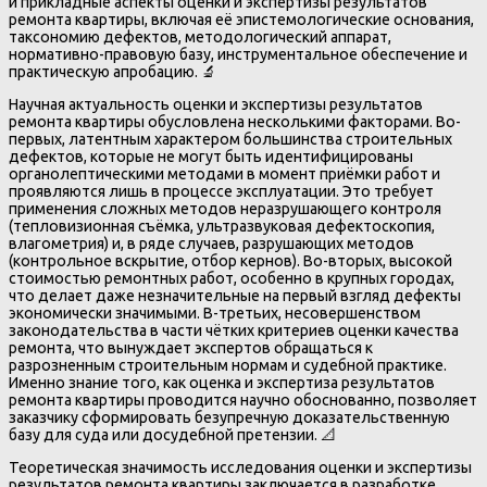
и прикладные аспекты оценки и экспертизы результатов
ремонта квартиры, включая её эпистемологические основания,
таксономию дефектов, методологический аппарат,
нормативно-правовую базу, инструментальное обеспечение и
практическую апробацию. 🔬
Научная актуальность оценки и экспертизы результатов
ремонта квартиры обусловлена несколькими факторами. Во-
первых, латентным характером большинства строительных
дефектов, которые не могут быть идентифицированы
органолептическими методами в момент приёмки работ и
проявляются лишь в процессе эксплуатации. Это требует
применения сложных методов неразрушающего контроля
(тепловизионная съёмка, ультразвуковая дефектоскопия,
влагометрия) и, в ряде случаев, разрушающих методов
(контрольное вскрытие, отбор кернов). Во-вторых, высокой
стоимостью ремонтных работ, особенно в крупных городах,
что делает даже незначительные на первый взгляд дефекты
экономически значимыми. В-третьих, несовершенством
законодательства в части чётких критериев оценки качества
ремонта, что вынуждает экспертов обращаться к
разрозненным строительным нормам и судебной практике.
Именно знание того, как оценка и экспертиза результатов
ремонта квартиры проводится научно обоснованно, позволяет
заказчику сформировать безупречную доказательственную
базу для суда или досудебной претензии. 📐
Теоретическая значимость исследования оценки и экспертизы
результатов ремонта квартиры заключается в разработке