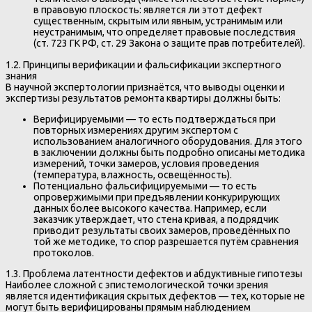
в правовую плоскость: является ли этот дефект
существенным, скрытым или явным, устранимым или
неустранимым, что определяет правовые последствия
(ст. 723 ГК РФ, ст. 29 Закона о защите прав потребителей).
1.2. Принципы верификации и фальсификации экспертного
знания
В научной экспертологии признаётся, что выводы оценки и
экспертизы результатов ремонта квартиры должны быть:
Верифицируемыми — то есть подтверждаться при
повторных измерениях другим экспертом с
использованием аналогичного оборудования. Для этого
в заключении должны быть подробно описаны методика
измерений, точки замеров, условия проведения
(температура, влажность, освещённость).
Потенциально фальсифицируемыми — то есть
опровержимыми при предъявлении конкурирующих
данных более высокого качества. Например, если
заказчик утверждает, что стена кривая, а подрядчик
приводит результаты своих замеров, проведённых по
той же методике, то спор разрешается путём сравнения
протоколов.
1.3. Проблема латентности дефектов и абдуктивные гипотезы
Наиболее сложной с эпистемологической точки зрения
является идентификация скрытых дефектов — тех, которые не
могут быть верифицированы прямым наблюдением