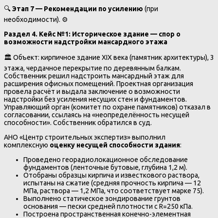
🔍
Этап 7 — Рекомендации по усилению
(при
необходимости). ⚙️
Раздел 4. Кейс №1: Историческое здание — спор о
возможности надстройки мансардного этажа
🏛️ Объект: кирпичное здание XIX века (памятник архитектуры), 3
этажа, чердачное перекрытие по деревянным балкам.
Собственник решил надстроить мансардный этаж для
расширения офисных помещений. Проектная организация
провела расчёт и выдала заключение о возможности
надстройки без усиления несущих стен и фундаментов.
Управляющий орган (комитет по охране памятников) отказал в
согласовании, ссылаясь на «неопределённость несущей
способности». Собственник обратился в суд.
АНО «Центр строительных экспертиз» выполнил
комплексную
оценку несущей способности здания
:
Проведено георадиолокационное обследование
фундаментов (ленточные бутовые, глубина 1,2 м).
Отобраны образцы кирпича и известкового раствора,
испытаны на сжатие (средняя прочность кирпича — 12
МПа, раствора — 1,2 МПа, что соответствует марке 75).
Выполнено статическое зондирование грунтов
основания — пески средней плотности с R=250 кПа.
Построена пространственная конечно-элементная