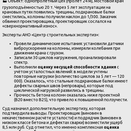
🏭 Объект: однопролётный цех (пролёт 24 м), мостовой кран
грузоподъёмностью 20 т. Через 5 лет эксплуатации на
крановых путях появились трещины, подкрановые балки
сместились, колонны получили наклон до 1/300. Заказчик
обвинил проектировщика, проектировщик сослался на
«сверхнормативный износ».
Эксперты АНО «Центр строительных экспертиз»:
Провели динамические испытания: установили датчики
виброускорения на колонны, измеряли колебания при
движении крана с грузом.
Записали 30 циклов нагружения, проанализировали
спектр.
Выполнили
оценку несущей способности здания
с
учётом усталостных явлений: в модели учтены
повторные нагрузки (количество циклов за 5 лет — 120
000). Оказалось, что стальные подкрановые балки имеют
дефекты сварных швов (непровары), которые под
циклической нагрузкой развились в трещины.
Прочность бетона колонн оказалась ниже проектной
(B20 вместо B25), что привело к повышенной ползучести.
Суд назначил дополнительную экспертизу, которая
подтвердила выводы. Проектировщик (виновен в
некачественном расчёте усталости) и подрядчик (виновен в
низком классе бетона и дефектах сварки) возместили ущерб
8,5 млн руб. Суд отметил, что именно комплексная
оценка