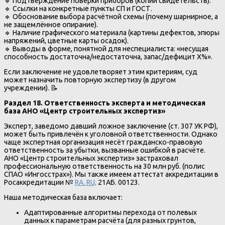
🔹 Подтверждение поверки приборов (копии свидетельств).
🔹 Ссылки на конкретные пункты СП и ГОСТ.
🔹 Обоснование выбора расчётной схемы (почему шарнирное, а
не защемлённое опирание).
🔹 Наличие графического материала (картины дефектов, эпюры
напряжений, цветные карты осадок).
🔹 Выводы в форме, понятной для неспециалиста: «несущая
способность достаточна/недостаточна, запас/дефицит X%».
Если заключение не удовлетворяет этим критериям, суд
может назначить повторную экспертизу (в другом
учреждении). 📝
Раздел 18. Ответственность эксперта и методическая
база АНО «Центр строительных экспертиз»
Эксперт, заведомо давший ложное заключение (ст. 307 УК РФ),
может быть привлечён к уголовной ответственности. Однако
чаще экспертная организация несёт гражданско-правовую
ответственность за убытки, вызванные ошибкой в расчёте.
АНО «Центр строительных экспертиз» застраховал
профессиональную ответственность на 30 млн руб. (полис
СПАО «Ингосстрах»). Мы также имеем аттестат аккредитации в
Росаккредитации №
RA. RU
. 21АБ. 00123.
Наша методическая база включает:
Адаптированные алгоритмы перехода от полевых
данных к параметрам расчёта (для разных грунтов,