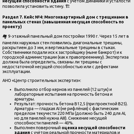
несущей способности здания
с учётом динамики и усталости
позволила установить истину. 🏗️
Раздел 7. Кейс №4: Многоквартирный дом с трещинами в
панельных стенах (завышенная несущая способность по
проекту)
🏘️ 9-этажный панельный дом постройки 1990 г. Через 15 лет в
панелях наружных стен появились диагональные трещины,
раскрытием до 3 мм, и вертикальные трещины в стыках.
Собственники подали иск к застройщику (ныне банкрот) и к
городской администрации (как к правопреемнику). Экспертиза
должна была определить, связаны ли трещины с
недостаточной несущей способностью или с дефектами
эксплуатации.
АНО «Центр строительных экспертиз»:
Выполнило отбор кернов из панелей (12 штук) и
лабораторные испытания на прочность бетона и
арматуры.
Результат: прочность бетона B12,5 (при проектной B25).
Арматура — гладкая АI (не рифлёная) с фактическим
пределом текучести 220 МПа (должно быть 240 для АI,
но для панелей нужна АIII). Снижение несущей
способности панелей — 40%.
Выполнен поверочный
оценка несущей способности
здания
с учётом реальной прочности материалов и