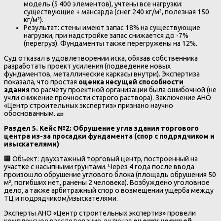
модель (5 400 элементов), учтены все нагрузки:
существующие + мансарда (снег 240 кг/м², полезная 150
кг/м²).
Результат: стены имеют запас 18% на существующие
нагрузки, при надстройке запас снижается до -7%
(перегруз). Фундаменты также перегружены на 12%.
Суд отказал в удовлетворении иска, обязав собственника
разработать проект усиления (подведение новых
фундаментов, металлические каркасы внутри). Экспертиза
показала, что простая
оценка несущей способности
здания
по расчёту проектной организации была ошибочной (не
учли снижение прочности старого раствора). Заключение АНО
«Центр строительных экспертиз» признано научно
обоснованным. 🧱
Раздел 5. Кейс №2: Обрушение угла здания торгового
центра из-за просадки фундамента (спор с подрядчиком и
изыскателями)
🏢 Объект: двухэтажный торговый центр, построенный на
участке с насыпными грунтами. Через 4 года после ввода
произошло обрушение углового блока (площадь обрушения 50
м², погибших нет, ранены 2 человека). Возбуждено уголовное
дело, а также арбитражный спор о возмещении ущерба между
ТЦ и подрядчиком/изыскателями.
Эксперты АНО «Центр строительных экспертиз» провели