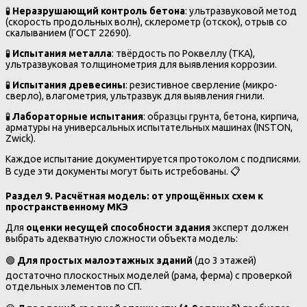
🧪
Неразрушающий контроль бетона
: ультразвуковой метод
(скорость продольных волн), склерометр (отскок), отрыв со
скалыванием (ГОСТ 22690).
🧪
Испытания металла
: твёрдость по Роквеллу (TKA),
ультразвуковая толщинометрия для выявления коррозии.
🧪
Испытания древесины
: резистивное сверление (микро-
сверло), влагометрия, ультразвук для выявления гнили.
🧪
Лабораторные испытания
: образцы грунта, бетона, кирпича,
арматуры на универсальных испытательных машинах (INSTON,
Zwick).
Каждое испытание документируется протоколом с подписями.
В суде эти документы могут быть истребованы. 📋
Раздел 9. Расчётная модель: от упрощённых схем к
пространственному МКЭ
Для
оценки несущей способности здания
эксперт должен
выбрать адекватную сложности объекта модель:
🟢
Для простых малоэтажных зданий
(до 3 этажей)
достаточно плоскостных моделей (рама, ферма) с проверкой
отдельных элементов по СП.