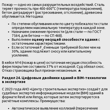
Пожар — одно из самых разрушительных воздействий. Сталь
теряет прочность при 400-600°C (температура покраснения),
бетон деградирует (растрескивание, отслоение), древесина
обугливается. Методика:
По степени обугливания или по цвету побежалости стали
определяем максимальную температуру в каждой зоне.
Назначаем снижение прочности (для стали — по ГОСТ
7564, для бетона — по СП 468).
Выполняем
оценку несущей способности здания
с
остаточными характеристиками.
Если остаточная F_d меньше требуемой более чем на
30%, здание подлежит сносу или капитальному
усилению.
В кейсе №4 (пожар в цехе) остаточная несущая способность
ферм покрытия составила 37% от исходной. Суд обязал снос.
Отказ страховщика был признан незаконным. 🔥
Раздел 24. Цифровые двойники зданий и BIM-технологии
в экспертизе
С 2023 года АНО «Центр строительных экспертиз» создаёт для
судебных экспертиз информационные модели (BIM) зданий в
формате Revit или Renga, которые затем экспортируются в
расчётные комплексы. Преимущества:
Автоматическое выявление коллизий (пересечение