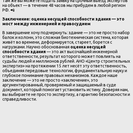
Там же вы можете подать заявку на срочный выезд экспертов
на объект — в течение 48 часов мы прибудем в любой регион
РФ. 📲
Заключение: оценка несущей способности здания — это
мост между инженерией и правосудием
В завершение хочу подчеркнуть: здание — это не просто набор
балок и колонн, это сложная биотехническая система, которая
живёт во времени, деформируется, стареет, борется с
нагрузками. Научно обоснованная
оценка несущей
способности здания
— это акт высочайшей инженерной
ответственности, результат которого может повлиять на
судьбы людей и миллионов рублей. АНО «Центр строительных
экспертиз» на протяжении 15 лет несёт эту ответственность,
объединяя передовые технологии, фундаментальную науку и
глубокое понимание правовых механизмов. Каждое наше
заключение — это не просто «заключение», это
аргументированный, проверяемый и защищаемый в суде
документ, который помогает установить истину. Доверяя нам,
вы выбираете не просто экспертизу, а гарантию безопасности и
справедливости.