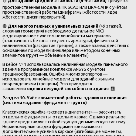
🟡
Для зданий средней этажности (4-9 этажей)
требуется
пространственная модель в ПК SCAD или LIRA-САПР с учётом
пространственной работы (диафрагмы жёсткости, ядра
жёсткости, диски перекрытий).
🔴
Для многоэтажных и уникальных зданий
(>9 этажей,
сложная геометрия) необходимо детальное МКЭ
моделирование с учётом нелинейности материалов
(пластичность бетона, текучесть арматуры), физической
нелинейности (раскрытие трещин), а также взаимодействия с
основанием по модели Винклера или методом конечных
элементов (грунт — объёмные элементы).
В кейсе №4 использовалась нелинейная модель панельного
здания в программном комплексе ANSYS с учётом
трещинообразования. Ошибка многих экспертов —
использовать линейные модели для зданий с явными
повреждениями (трещины). Это приводит к
завышению
оценки несущей способности здания
. 🧮
Раздел 10. Учёт совместной работы здания и основания
(система «здание-фундамент-грунт»)
Классическая ошибка «эксперта-дилетанта» — рассчитать
отдельно фундаменты, отдельно каркас. Однако реальное
здание представляет собой единую динамическую систему.
Неравномерные осадки фундаментов вызывают
дополнительные усилия в каркасе (изгибающие моменты,