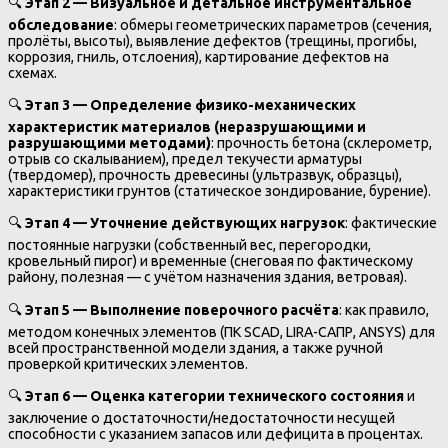
🔍
Этап 2 — Визуальное и детальное инструментальное
обследование
: обмеры геометрических параметров (сечения,
пролёты, высоты), выявление дефектов (трещины, прогибы,
коррозия, гниль, отслоения), картирование дефектов на
схемах.
🔍
Этап 3 — Определение физико-механических
характеристик материалов (неразрушающими и
разрушающими методами)
: прочность бетона (склерометр,
отрыв со скалыванием), предел текучести арматуры
(твердомер), прочность древесины (ультразвук, образцы),
характеристики грунтов (статическое зондирование, бурение).
🔍
Этап 4 — Уточнение действующих нагрузок
: фактические
постоянные нагрузки (собственный вес, перегородки,
кровельный пирог) и временные (снеговая по фактическому
району, полезная — с учётом назначения здания, ветровая).
🔍
Этап 5 — Выполнение поверочного расчёта
: как правило,
методом конечных элементов (ПК SCAD, LIRA-САПР, ANSYS) для
всей пространственной модели здания, а также ручной
проверкой критических элементов.
🔍
Этап 6 — Оценка категории технического состояния
и
заключение о достаточности/недостаточности несущей
способности с указанием запасов или дефицита в процентах.