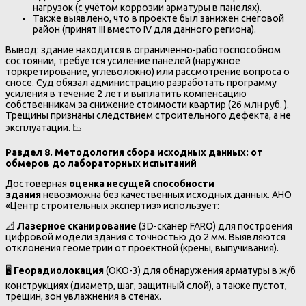
нагрузок (с учётом коррозии арматуры в панелях).
Также выявлено, что в проекте был занижен снеговой
район (принят III вместо IV для данного региона).
Вывод: здание находится в ограниченно-работоспособном
состоянии, требуется усиление панелей (наружное
торкретирование, углеволокно) или рассмотрение вопроса о
сносе. Суд обязал администрацию разработать программу
усиления в течение 2 лет и выплатить компенсацию
собственникам за снижение стоимости квартир (26 млн руб. ).
Трещины признаны следствием строительного дефекта, а не
эксплуатации. 📉
Раздел 8. Методология сбора исходных данных: от
обмеров до лабораторных испытаний
Достоверная
оценка несущей способности
здания
невозможна без качественных исходных данных. АНО
«Центр строительных экспертиз» использует:
📐
Лазерное сканирование
(3D-сканер FARO) для построения
цифровой модели здания с точностью до 2 мм. Выявляются
отклонения геометрии от проектной (крены, выпучивания).
🖥️
Георадиолокация
(ОКО-3) для обнаружения арматуры в ж/б
конструкциях (диаметр, шаг, защитный слой), а также пустот,
трещин, зон увлажнения в стенах.