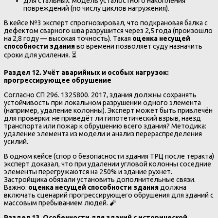
Для стальных: модель усталостного накопления
повреждений (по числу циклов нагружения).
В кейсе №3 эксперт спрогнозировал, что подкрановая балка с
дефектом сварного шва разрушится через 2,5 года (произошло
на 2,8 году — высокая точность). Такая
оценка несущей
способности здания
во времени позволяет суду назначить
сроки для усиления. ⏳
Раздел 12. Учёт аварийных и особых нагрузок:
прогрессирующее обрушение
Согласно СП 296. 1325800. 2017, здания должны сохранять
устойчивость при локальном разрушении одного элемента
(например, удаление колонны). Эксперт может быть привлечён
для проверки: не приведёт ли гипотетический взрыв, наезд
транспорта или пожар к обрушению всего здания? Методика:
удаление элемента из модели и анализ перераспределения
усилий.
В одном кейсе (спор о безопасности здания ТРЦ после теракта)
эксперт доказал, что при удалении угловой колонны соседние
элементы перегружаются на 250% и здание рухнет.
Застройщика обязали установить дополнительные связи.
Важно:
оценка несущей способности здания
должна
включать сценарий прогрессирующего обрушения для зданий с
массовым пребыванием людей. 🧨
Раздел 13. Особенности для зданий с исторической