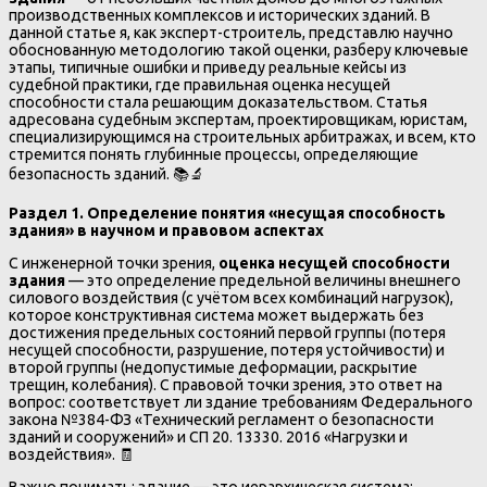
производственных комплексов и исторических зданий. В
данной статье я, как эксперт-строитель, представлю научно
обоснованную методологию такой оценки, разберу ключевые
этапы, типичные ошибки и приведу реальные кейсы из
судебной практики, где правильная оценка несущей
способности стала решающим доказательством. Статья
адресована судебным экспертам, проектировщикам, юристам,
специализирующимся на строительных арбитражах, и всем, кто
стремится понять глубинные процессы, определяющие
безопасность зданий. 📚🔬
Раздел 1. Определение понятия «несущая способность
здания» в научном и правовом аспектах
С инженерной точки зрения,
оценка несущей способности
здания
— это определение предельной величины внешнего
силового воздействия (с учётом всех комбинаций нагрузок),
которое конструктивная система может выдержать без
достижения предельных состояний первой группы (потеря
несущей способности, разрушение, потеря устойчивости) и
второй группы (недопустимые деформации, раскрытие
трещин, колебания). С правовой точки зрения, это ответ на
вопрос: соответствует ли здание требованиям Федерального
закона №384-ФЗ «Технический регламент о безопасности
зданий и сооружений» и СП 20. 13330. 2016 «Нагрузки и
воздействия». 🧾