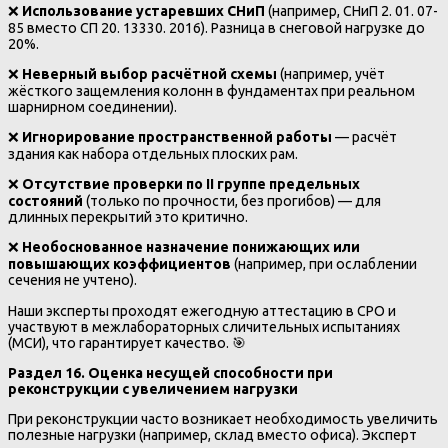
❌
Использование устаревших СНиП
(например, СНиП 2. 01. 07-
85 вместо СП 20. 13330. 2016). Разница в снеговой нагрузке до
20%.
❌
Неверный выбор расчётной схемы
(например, учёт
жёсткого защемления колонн в фундаментах при реальном
шарнирном соединении).
❌
Игнорирование пространственной работы
— расчёт
здания как набора отдельных плоских рам.
❌
Отсутствие проверки по II группе предельных
состояний
(только по прочности, без прогибов) — для
длинных перекрытий это критично.
❌
Необоснованное назначение понижающих или
повышающих коэффициентов
(например, при ослаблении
сечения не учтено).
Наши эксперты проходят ежегодную аттестацию в СРО и
участвуют в межлабораторных сличительных испытаниях
(МСИ), что гарантирует качество. 🎯
Раздел 16. Оценка несущей способности при
реконструкции с увеличением нагрузки
При реконструкции часто возникает необходимость увеличить
полезные нагрузки (например, склад вместо офиса). Эксперт