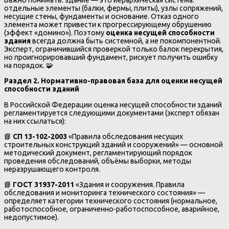
Важно понимать: здание — это иерархическая система:
отдельные элементы (балки, фермы, плиты), узлы сопряжений,
несущие стены, фундаменты и основание. Отказ одного
элемента может привести к прогрессирующему обрушению
(эффект «домино»). Поэтому
оценка несущей способности
здания
всегда должна быть системной, а не покомпонентной.
Эксперт, ограничившийся проверкой только балок перекрытия,
но проигнорировавший фундамент, рискует получить ошибку
на порядок. 🧩
Раздел 2. Нормативно-правовая база для оценки несущей
способности зданий
В Российской Федерации оценка несущей способности зданий
регламентируется следующими документами (эксперт обязан
на них ссылаться):
📘
СП 13-102-2003
«Правила обследования несущих
строительных конструкций зданий и сооружений» — основной
методический документ, регламентирующий порядок
проведения обследований, объёмы выборки, методы
неразрушающего контроля.
📘
ГОСТ 31937-2011
«Здания и сооружения. Правила
обследования и мониторинга технического состояния» —
определяет категории технического состояния (нормальное,
работоспособное, ограниченно-работоспособное, аварийное,
недопустимое).