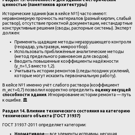
ценностью (памятников архитектуры)
Исторические здания (как в кейсе №1) часто имеют:
неравномерную прочность материалов (разный кирпич, слабый
раствор), отсутствие проектной документации, нестандартные
конструктивные решения (своды, распорные системы). Эксперт
должен:
Применять щадящие методы неразрушающего контроля
(георадар, ультразвук, микроотбор).
Использовать приближённые аналитические методы
(метод предельного равновесия для сводов).
Вводить повышенные коэффициенты надёжности
(γ_n=1,5 вместо 1,2).
Учитывать истории ремонтов (следы поздних усилений,
которые могут исказить первоначальную работу).
В кейсе №1 именно учёт слабого раствора (коэффициент
m_ист=0,7) позволил корректно определить
оценку несущей
способности здания
. Игнорирование истории ремонта — путь
к ошибке. 🏛️
Раздел 14. Влияние технического состояния на категорию
технического объекта (ГОСТ 31937)
ГОСТ 31937-2011 определяет категории:
Нормативное
— все элементы исправны, несущая