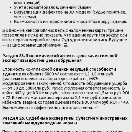
конструкций).
Учёт всех материалов, сечений, связей.
Визуализация дефектов на 3D-модели (судье понятнее,
чем схемы).
Возможность интерактивного «пролёта» вокруг здания.
В одном из кейсов BIM-модель с наложением карты трещин
позволила наглядно показать, что здание крутится вокруг оси
из-за неравномерной осадки. Суд удовлетворил иск. Будущее
— за цифровыми двойниками. 💻
Раздел 25. Экономический аспект: цена качественной
экспертизы против цены обрушения
Стоимость комплексной
оценки несущей способности
здания
для объекта 5000 м² составляет 1,2-1,8 млн руб.
(включая полевые и лабораторные работы, МКЭ-
моделирование, заключение). Стоимость обрушения и ущерба
— от 50 до 500 млн руб. , плюс уголовная ответственность. В
кейсе №2 ущерб 34 млн руб. , экспертиза стоила 1,5 млн руб. ROI
= 22. В кейсе с мостом экспертиза за 2,1 млн руб. позволила
избежать аварии, которая оценивалась в 300 млн руб. ROI = 140.
Экономическая эффективность колоссальна. 📈
Раздел 26. Судебные экспертизы с участием иностранных
компаний: международные нормы
При строительстве с участием иностранного инвестора или