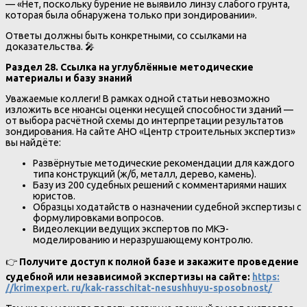
— «Нет, поскольку бурение не выявило линзу слабого грунта,
которая была обнаружена только при зондировании».
Ответы должны быть конкретными, со ссылками на
доказательства. 🎤
Раздел 28. Ссылка на углублённые методические
материалы и базу знаний
Уважаемые коллеги! В рамках одной статьи невозможно
изложить все нюансы оценки несущей способности зданий —
от выбора расчётной схемы до интерпретации результатов
зондирования. На сайте АНО «Центр строительных экспертиз»
вы найдёте:
Развёрнутые методические рекомендации для каждого
типа конструкций (ж/б, металл, дерево, камень).
Базу из 200 судебных решений с комментариями наших
юристов.
Образцы ходатайств о назначении судебной экспертизы с
формулировками вопросов.
Видеолекции ведущих экспертов по МКЭ-
моделированию и неразрушающему контролю.
👉
Получите доступ к полной базе и закажите проведение
судебной или независимой экспертизы на сайте:
https:
//krimexpert. ru/kak-rasschitat-nesushhuyu-sposobnost/