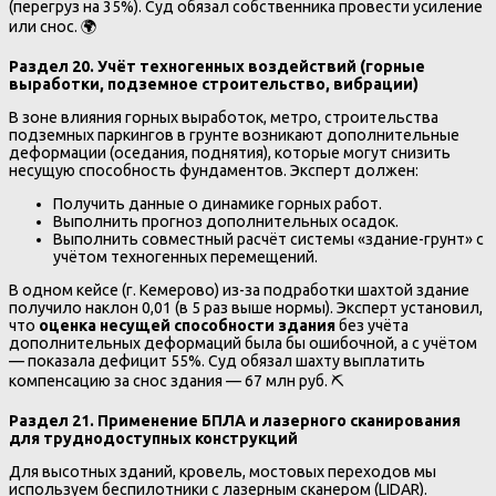
(перегруз на 35%). Суд обязал собственника провести усиление
или снос. 🌍
Раздел 20. Учёт техногенных воздействий (горные
выработки, подземное строительство, вибрации)
В зоне влияния горных выработок, метро, строительства
подземных паркингов в грунте возникают дополнительные
деформации (оседания, поднятия), которые могут снизить
несущую способность фундаментов. Эксперт должен:
Получить данные о динамике горных работ.
Выполнить прогноз дополнительных осадок.
Выполнить совместный расчёт системы «здание-грунт» с
учётом техногенных перемещений.
В одном кейсе (г. Кемерово) из-за подработки шахтой здание
получило наклон 0,01 (в 5 раз выше нормы). Эксперт установил,
что
оценка несущей способности здания
без учёта
дополнительных деформаций была бы ошибочной, а с учётом
— показала дефицит 55%. Суд обязал шахту выплатить
компенсацию за снос здания — 67 млн руб. ⛏️
Раздел 21. Применение БПЛА и лазерного сканирования
для труднодоступных конструкций
Для высотных зданий, кровель, мостовых переходов мы
используем беспилотники с лазерным сканером (LIDAR).