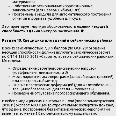
материалов).
Собственные региональные корреляционные
зависимости (для Севера, Сибири, Юга).
Программные модули для автоматического построения
отчётов в формате, удобном для суда.
Это гарантирует научную обоснованность
оценки несущей
способности здания
в каждом заключении. 🛡️
Раздел 19. Специфика для зданий в сейсмических районах
В зонах сейсмичностью 7, 8, 9 баллов (по ОСР-2015) оценка
несущей способности должна включать сейсмический расчёт
по СП 14. 13330. 2018 «Строительство в сейсмических районах».
Методика:
Определение расчётных сейсмических нагрузок
(коэффициент динамичности β).
Моделирование акселерограмм (записей землетрясений)
или спектральный метод.
Оценка пластических деформаций (для железобетона —
трещинообразование, для стали — текучесть).
Проверка на отсутствие прогрессирующего обрушения.
В кейсе с медицинским центром в г. Сочи (после землетрясения
2018 г. ) эксперт АНО «Центр строительных экспертиз» доказал,
что здание, построенное без антисейсмических мероприятий,
имеет запас менее 1,0 по сейсмическому воздействию