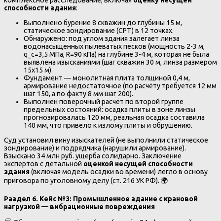
комплексное расследование, включая
оценку несущей
способности здания
:
Выполнено бурение 8 скважин до глубины 15 м,
статическое зондирование (CPT) в 12 точках.
Обнаружено: под углом здания залегает линза
водонасыщенных пылеватых песков (мощность 2-3 м,
q_c=3,5 МПа, R=90 кПа) на глубине 3-4 м, которая не была
выявлена изысканиями (шаг скважин 30 м, линза размером
15х15 м).
Фундамент — монолитная плита толщиной 0,4 м,
армирование недостаточное (по расчёту требуется 12 мм
шаг 150, а по факту 8 мм шаг 200).
Выполнен поверочный расчёт по второй группе
предельных состояний: осадка плиты в зоне линзы
прогнозировалась 120 мм, реальная осадка составила
140 мм, что привело к излому плиты и обрушению.
Суд установил вину изыскателей (не выполнили статическое
зондирование) и подрядчика (нарушили армирование).
Взыскано 34 млн руб. ущерба солидарно. Заключение
экспертов с детальной
оценкой несущей способности
здания
(включая модель осадки во времени) легло в основу
приговора по уголовному делу (ст. 216 УК РФ). 🌍
Раздел 6. Кейс №3: Промышленное здание с крановой
нагрузкой — вибрационные повреждения