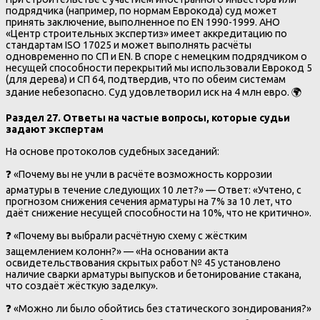
подрядчика (например, по нормам Еврокода) суд может
принять заключение, выполненное по EN 1990-1999. АНО
«Центр строительных экспертиз» имеет аккредитацию по
стандартам ISO 17025 и может выполнять расчёты
одновременно по СП и EN. В споре с немецким подрядчиком о
несущей способности перекрытий мы использовали Еврокод 5
(для дерева) и СП 64, подтвердив, что по обеим системам
здание небезопасно. Суд удовлетворил иск на 4 млн евро. 🌍
Раздел 27. Ответы на частые вопросы, которые судьи
задают экспертам
На основе протоколов судебных заседаний:
❓ «Почему вы не учли в расчёте возможность коррозии
арматуры в течение следующих 10 лет?» — Ответ: «Учтено, с
прогнозом снижения сечения арматуры на 7% за 10 лет, что
даёт снижение несущей способности на 10%, что не критично».
❓ «Почему вы выбрали расчётную схему с жёстким
защемлением колонн?» — «На основании акта
освидетельствования скрытых работ № 45 установлено
наличие сварки арматуры выпусков и бетонирование стакана,
что создаёт жёсткую заделку».
❓ «Можно ли было обойтись без статического зондирования?»