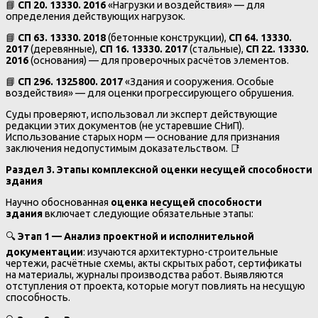
📘
СП 20. 13330. 2016
«Нагрузки и воздействия» — для
определения действующих нагрузок.
📘
СП 63. 13330. 2018
(бетонные конструкции),
СП 64. 13330.
2017
(деревянные),
СП 16. 13330. 2017
(стальные),
СП 22. 13330.
2016
(основания) — для проверочных расчётов элементов.
📘
СП 296. 1325800. 2017
«Здания и сооружения. Особые
воздействия» — для оценки прогрессирующего обрушения.
Суды проверяют, использовал ли эксперт действующие
редакции этих документов (не устаревшие СНиП).
Использование старых норм — основание для признания
заключения недопустимым доказательством. 📑
Раздел 3. Этапы комплексной оценки несущей способности
здания
Научно обоснованная
оценка несущей способности
здания
включает следующие обязательные этапы:
🔍
Этап 1 — Анализ проектной и исполнительной
документации
: изучаются архитектурно-строительные
чертежи, расчётные схемы, акты скрытых работ, сертификаты
на материалы, журналы производства работ. Выявляются
отступления от проекта, которые могут повлиять на несущую
способность.