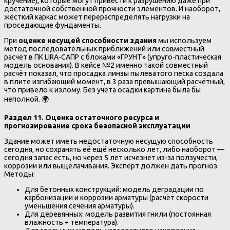
кручение), которые могут привести к разрушению даже при
достаточной собственной прочности элементов. И наоборот,
жёсткий каркас может перераспределять нагрузки на
проседающие фундаменты.
При
оценке несущей способности здания
мы используем
метод последовательных приближений или совместный
расчёт в ПК LIRA-САПР с блоками «ГРУНТ» (упруго-пластическая
модель основания). В кейсе №2 именно такой совместный
расчёт показал, что просадка линзы пылеватого песка создала
в плите изгибающий момент, в 3 раза превышающий расчётный,
что привело к излому. Без учёта осадки картина была бы
неполной. 🌍
Раздел 11. Оценка остаточного ресурса и
прогнозирование срока безопасной эксплуатации
Здание может иметь недостаточную несущую способность
сегодня, но сохранять её ещё несколько лет, либо наоборот —
сегодня запас есть, но через 5 лет исчезнет из-за ползучести,
коррозии или выщелачивания. Эксперт должен дать прогноз.
Методы:
Для бетонных конструкций: модель деградации по
карбонизации и коррозии арматуры (расчёт скорости
уменьшения сечения арматуры).
Для деревянных: модель развития гнили (постоянная
влажность + температура).