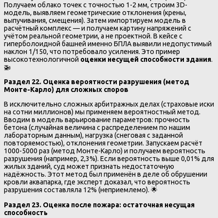
Получаем облако точек с точностью 1-2 мм, строим 3D-
модель, выявляем геометрические отклонения (крены,
выпучивания, смещения). Затем импортируем модель в
расчётный комплекс — и получаем картину напряжений с
учётом реальной геометрии, а не проектной. В кейсе с
гиперболоидной башней именно БПЛА выявили недопустимый
наклон 1/150, что потребовало усиления. Это пример
высокотехнологичной
оценки несущей способности здания
.
🚁
Раздел 22. Оценка вероятности разрушения (метод
Монте-Карло) для сложных споров
В исключительно сложных арбитражных делах (страховые иски
на сотни миллионов) мы применяем вероятностный метод.
Вводим в модель варьирование параметров: прочность
бетона (случайная величина с распределением по нашим
лабораторным данным), нагрузка (снеговая с заданной
повторяемостью), отклонения геометрии. Запускаем расчёт
1000-5000 раз (метод Монте-Карло) и получаем вероятность
разрушения (например, 2,3%). Если вероятность выше 0,01% для
жилых зданий, суд может признать недостаточную
надёжность. Этот метод был применён в деле об обрушении
кровли аквапарка, где эксперт доказал, что вероятность
разрушения составляла 12% (неприемлемо). 🌟
Раздел 23. Оценка после пожара: остаточная несущая
способность