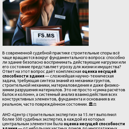
В современной судебной практике строительные споры всё
чаще вращаются вокруг фундаментального вопроса: способно
ли здание безопасно воспринимать действующие нагрузки или
его состояние представляет угрозу для жизни и имущества?
Ответ на этот вопрос даёт комплексная
оценка несущей
способности здания
— сложнейшая научно-техническая
задача, требующая синтеза знаний из механики грунтов,
строительной механики, материаловедения и даже физико-
химии разрушения материалов. Это не просто «сумма расчётов
балок и колонн», а системный анализ взаимодействия всех
конструктивных элементов, фундамента и основания в их
реальном, часто повреждённом состоянии. 🏛️⚖️
АНО «Центр строительных экспертиз» за 15 лет выполнил
более 500 судебных экспертиз, в каждой из которых
центральным элементом была
оценка несущей способности
здания
— от небольших частных домов до многоэтажных