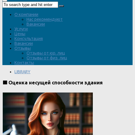
О компании
Нас рекомендуют
Вакансии
Услуги
Цены
Консультация
Вакансии
Отзывы
Отзывы от юр. лиц
Отзывы от физ. лиц
Контакты
LIBRARY
🟩 Оценка несущей способности здания