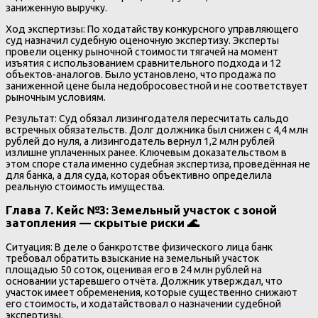
заниженную выручку.
Ход экспертизы: По ходатайству конкурсного управляющего
суд назначил судебную оценочную экспертизу. Эксперты
провели оценку рыночной стоимости тягачей на момент
изъятия с использованием сравнительного подхода и 12
объектов-аналогов. Было установлено, что продажа по
заниженной цене была недобросовестной и не соответствует
рыночным условиям.
Результат: Суд обязал лизингодателя пересчитать сальдо
встречных обязательств. Долг должника был снижен с 4,4 млн
рублей до нуля, а лизингодатель вернул 1,2 млн рублей
излишне уплаченных ранее. Ключевым доказательством в
этом споре стала именно судебная экспертиза, проведённая не
для банка, а для суда, которая объективно определила
реальную стоимость имущества.
Глава 7. Кейс №3: Земельный участок с зоной
затопления — скрытые риски 🌊
Ситуация: В деле о банкротстве физического лица банк
требовал обратить взыскание на земельный участок
площадью 50 соток, оценивая его в 24 млн рублей на
основании устаревшего отчёта. Должник утверждал, что
участок имеет обременения, которые существенно снижают
его стоимость, и ходатайствовал о назначении судебной
экспертизы.