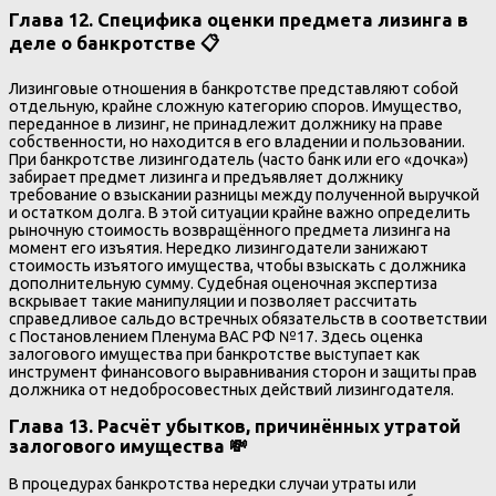
Глава 12. Специфика оценки предмета лизинга в
деле о банкротстве 📋
Лизинговые отношения в банкротстве представляют собой
отдельную, крайне сложную категорию споров. Имущество,
переданное в лизинг, не принадлежит должнику на праве
собственности, но находится в его владении и пользовании.
При банкротстве лизингодатель (часто банк или его «дочка»)
забирает предмет лизинга и предъявляет должнику
требование о взыскании разницы между полученной выручкой
и остатком долга. В этой ситуации крайне важно определить
рыночную стоимость возвращённого предмета лизинга на
момент его изъятия. Нередко лизингодатели занижают
стоимость изъятого имущества, чтобы взыскать с должника
дополнительную сумму. Судебная оценочная экспертиза
вскрывает такие манипуляции и позволяет рассчитать
справедливое сальдо встречных обязательств в соответствии
с Постановлением Пленума ВАС РФ №17. Здесь оценка
залогового имущества при банкротстве выступает как
инструмент финансового выравнивания сторон и защиты прав
должника от недобросовестных действий лизингодателя.
Глава 13. Расчёт убытков, причинённых утратой
залогового имущества 💸
В процедурах банкротства нередки случаи утраты или