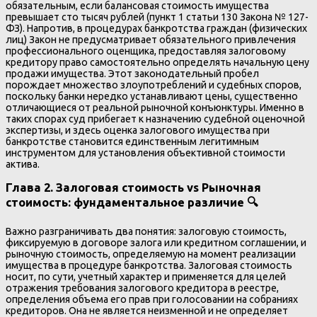
обязательным, если балансовая стоимость имущества
превышает сто тысяч рублей (пункт 1 статьи 130 Закона № 127-
ФЗ). Напротив, в процедурах банкротства граждан (физических
лиц) Закон не предусматривает обязательного привлечения
профессионального оценщика, предоставляя залоговому
кредитору право самостоятельно определять начальную цену
продажи имущества. Этот законодательный пробел
порождает множество злоупотреблений и судебных споров,
поскольку банки нередко устанавливают цены, существенно
отличающиеся от реальной рыночной конъюнктуры. Именно в
таких спорах суд прибегает к назначению судебной оценочной
экспертизы, и здесь оценка залогового имущества при
банкротстве становится единственным легитимным
инструментом для установления объективной стоимости
актива.
Глава 2. Залоговая стоимость vs Рыночная
стоимость: фундаментальное различие 🔍
Важно разграничивать два понятия: залоговую стоимость,
фиксируемую в договоре залога или кредитном соглашении, и
рыночную стоимость, определяемую на момент реализации
имущества в процедуре банкротства. Залоговая стоимость
носит, по сути, учетный характер и применяется для целей
отражения требования залогового кредитора в реестре,
определения объема его прав при голосовании на собраниях
кредиторов. Она не является неизменной и не определяет