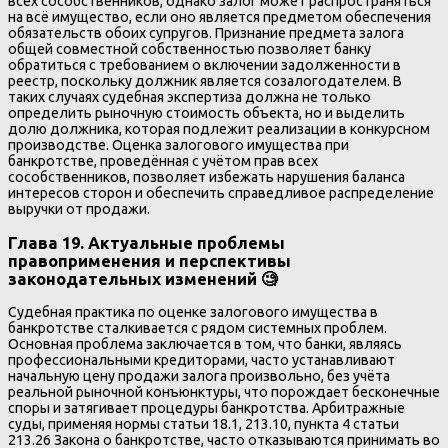
всех сособственников, однако залог может распространяться
на всё имущество, если оно является предметом обеспечения
обязательств обоих супругов. Признание предмета залога
общей совместной собственностью позволяет банку
обратиться с требованием о включении задолженности в
реестр, поскольку должник является созалогодателем. В
таких случаях судебная экспертиза должна не только
определить рыночную стоимость объекта, но и выделить
долю должника, которая подлежит реализации в конкурсном
производстве. Оценка залогового имущества при
банкротстве, проведённая с учётом прав всех
сособственников, позволяет избежать нарушения баланса
интересов сторон и обеспечить справедливое распределение
выручки от продажи.
Глава 19. Актуальные проблемы
правоприменения и перспективы
законодательных изменений 🧐
Судебная практика по оценке залогового имущества в
банкротстве сталкивается с рядом системных проблем.
Основная проблема заключается в том, что банки, являясь
профессиональными кредиторами, часто устанавливают
начальную цену продажи залога произвольно, без учёта
реальной рыночной конъюнктуры, что порождает бесконечные
споры и затягивает процедуры банкротства. Арбитражные
суды, применяя нормы статьи 18.1, 213.10, пункта 4 статьи
213.26 Закона о банкротстве, часто отказываются принимать во