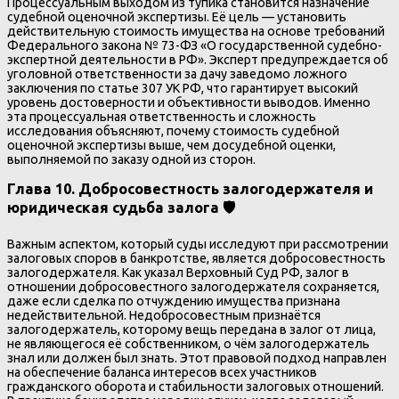
Процессуальным выходом из тупика становится назначение
судебной оценочной экспертизы. Её цель — установить
действительную стоимость имущества на основе требований
Федерального закона № 73-ФЗ «О государственной судебно-
экспертной деятельности в РФ». Эксперт предупреждается об
уголовной ответственности за дачу заведомо ложного
заключения по статье 307 УК РФ, что гарантирует высокий
уровень достоверности и объективности выводов. Именно
эта процессуальная ответственность и сложность
исследования объясняют, почему стоимость судебной
оценочной экспертизы выше, чем досудебной оценки,
выполняемой по заказу одной из сторон.
Глава 10. Добросовестность залогодержателя и
юридическая судьба залога 🛡️
Важным аспектом, который суды исследуют при рассмотрении
залоговых споров в банкротстве, является добросовестность
залогодержателя. Как указал Верховный Суд РФ, залог в
отношении добросовестного залогодержателя сохраняется,
даже если сделка по отчуждению имущества признана
недействительной. Недобросовестным признаётся
залогодержатель, которому вещь передана в залог от лица,
не являющегося её собственником, о чём залогодержатель
знал или должен был знать. Этот правовой подход направлен
на обеспечение баланса интересов всех участников
гражданского оборота и стабильности залоговых отношений.