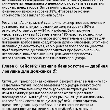
снижение потенциального денежного потока из-за закрытия
якорных арендаторов. Затратный подход подтвердил
физический износ на уровне 38%. Итоговая рыночная
стоимость составила 105 млн рублей.
Результат: Арбитражный суд принял экспертное заключение и
установил начальную продажную цену на уровне 80% от
рыночной стоимости — 84 млн рублей. Банк получил
удовлетворение из 105 млн, а не из 180 млн, что позволило
сохранить в конкурсной массе дополнительные средства для
погашения требований кредиторов других очередей. Этот кейс
наглядно демонстрирует, что оценка залогового имущества
при банкротстве должна проводиться профессионально и
независимо, иначе завышенная цена может привести к
несостоявшимся торгам и затягиванию процедуры.
Глава 6. Кейс №2: Лизинг в банкротстве — двойная
ловушка для должника 📦
Ситуация: Транспортная компания-банкрот имела в лизинге три
седельных тягача. После введения процедуры конкурсного
производства лизингодатель (дочерняя структура банка)
изъял технику и реализовал её через аффилированную
площадку за 2,8 млн рублей, хотя рыночная цена аналогичных
автомобилей составляла 7,2 млн рублей. Лизингодатель
предъявил должнику требование о взыскании остатка
задолженности в размере 4,4 млн рублей, ссылаясь на