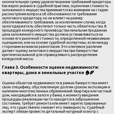
окончательную сумму удовлетворения требований кредитора.
Как верно указано в судебной практике, оценочная стоимость
заложенного имущества принимается во внимание на стадии
рассмотрения вопроса об обоснованности требования
залогового кредитора, но не влияет на размер
обеспечиваемого требования, за исключением случая, когда
залогодержатель обеспечил только часть обязательства. В
процедуре конкурсного производства начальная продажная
цена заложенного имущества должна устанавливаться на
основе его рыночной стоимости, определенной независимым
оценщиком, или на основе судебной экспертизы, если между
сторонами возникли разногласия. Это ключевое различие
делает оценку залогового имущества при банкротстве
критически важной для справедливого распределения
конкурсной массы.
Глава 3. Особенности оценки недвижимости:
квартиры, дома и земельные участки 🏠🌾
Оценка объектов недвижимости в рамках банкротства имеет
свою специфику, обусловленную долгим сроком экспозиции и
наличием многочисленных обременений. Квартира или частный
дом, находящийся в залоге у банка, к моменту введения
процедуры реализации часто находится в заброшенном
состоянии, требует ремонта или имеет зарегистрированных
лиц, что существенно снижает его ликвидность. Судебный
эксперт обязан провести детальный натурный осмотр с