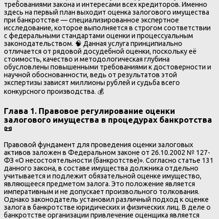
требованиями закона и интересами всех кредиторов. Именно
здесь на первый план выходит оценка залогового имущества
при банкротстве — специализированное экспертное
исследование, которое выполняется в строгом соответствии
с федеральными стандартами оценки и процессуальным
законодательством. 🧠 Данная услуга принципиально
отличается от рядовой досудебной оценки, поскольку её
стоимость, качество и методологическая глубина
обусловлены повышенными требованиями к достоверности и
научной обоснованности, ведь от результатов этой
экспертизы зависят миллионы рублей и судьба всего
конкурсного производства. 💰
Глава 1. Правовое регулирование оценки
залогового имущества в процедурах банкротства
📜
Правовой фундамент для проведения оценки залоговых
активов заложен в Федеральном законе от 26.10.2002 № 127-
ФЗ «О несостоятельности (банкротстве)». Согласно статье 131
данного закона, в составе имущества должника отдельно
учитывается и подлежит обязательной оценке имущество,
являющееся предметом залога. Это положение является
императивным и не допускает произвольного толкования.
Однако законодатель установил различный подход к оценке
залога в банкротстве юридических и физических лиц. В деле о
банкротстве организации привлечение оценщика является