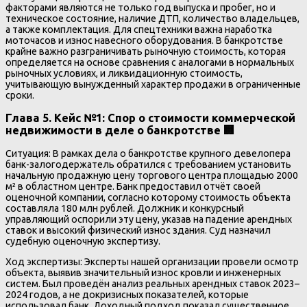
факторами являются не только год выпуска и пробег, но и
техническое состояние, наличие ДТП, количество владельцев,
а также комплектация. Для спецтехники важна наработка
моточасов и износ навесного оборудования. В банкротстве
крайне важно разграничивать рыночную стоимость, которая
определяется на основе сравнения с аналогами в нормальных
рыночных условиях, и ликвидационную стоимость,
учитывающую вынужденный характер продажи в ограниченные
сроки.
Глава 5. Кейс №1: Спор о стоимости коммерческой
недвижимости в деле о банкротстве 🏢
Ситуация: В рамках дела о банкротстве крупного девелопера
банк-залогодержатель обратился с требованием установить
начальную продажную цену торгового центра площадью 2000
м² в областном центре. Банк предоставил отчёт своей
оценочной компании, согласно которому стоимость объекта
составляла 180 млн рублей. Должник и конкурсный
управляющий оспорили эту цену, указав на падение арендных
ставок и высокий физический износ здания. Суд назначил
судебную оценочную экспертизу.
Ход экспертизы: Эксперты нашей организации провели осмотр
объекта, выявив значительный износ кровли и инженерных
систем. Был проведён анализ реальных арендных ставок 2023–
2024 годов, а не докризисных показателей, которые
использовал банк. Доходный подход показал существенное