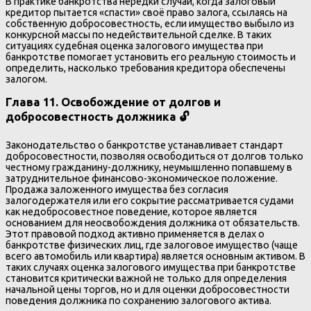
В практике банкротства нередки случаи, когда залоговый
кредитор пытается «спасти» своё право залога, ссылаясь на
собственную добросовестность, если имущество выбыло из
конкурсной массы по недействительной сделке. В таких
ситуациях судебная оценка залогового имущества при
банкротстве помогает установить его реальную стоимость и
определить, насколько требования кредитора обеспечены
залогом.
Глава 11. Освобождение от долгов и
добросовестность должника 🔓
Законодательство о банкротстве устанавливает стандарт
добросовестности, позволяя освободиться от долгов только
честному гражданину-должнику, неумышленно попавшему в
затруднительное финансово-экономическое положение.
Продажа заложенного имущества без согласия
залогодержателя или его сокрытие рассматривается судами
как недобросовестное поведение, которое является
основанием для неосвобождения должника от обязательств.
Этот правовой подход активно применяется в делах о
банкротстве физических лиц, где залоговое имущество (чаще
всего автомобиль или квартира) является основным активом. В
таких случаях оценка залогового имущества при банкротстве
становится критически важной не только для определения
начальной цены торгов, но и для оценки добросовестности
поведения должника по сохранению залогового актива.