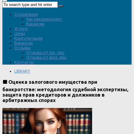
О компании
Нас рекомендуют
Вакансии
Услуги
Цены
Консультация
Вакансии
Отзывы
Отзывы от юр. лиц
Отзывы от физ. лиц
Контакты
LIBRARY
🟩 Оценка залогового имущества при
банкротстве: методология судебной экспертизы,
защита прав кредиторов и должников в
арбитражных спорах