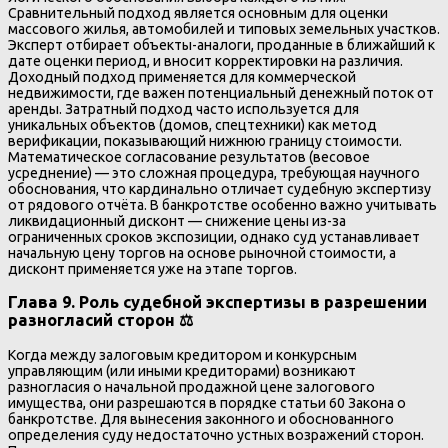
Сравнительный подход является основным для оценки
массового жилья, автомобилей и типовых земельных участков.
Эксперт отбирает объекты-аналоги, проданные в ближайший к
дате оценки период, и вносит корректировки на различия.
Доходный подход применяется для коммерческой
недвижимости, где важен потенциальный денежный поток от
аренды. Затратный подход часто используется для
уникальных объектов (домов, спецтехники) как метод
верификации, показывающий нижнюю границу стоимости.
Математическое согласование результатов (весовое
усреднение) — это сложная процедура, требующая научного
обоснования, что кардинально отличает судебную экспертизу
от рядового отчёта. В банкротстве особенно важно учитывать
ликвидационный дисконт — снижение цены из-за
ограниченных сроков экспозиции, однако суд устанавливает
начальную цену торгов на основе рыночной стоимости, а
дисконт применяется уже на этапе торгов.
Глава 9. Роль судебной экспертизы в разрешении
разногласий сторон ⚖️
Когда между залоговым кредитором и конкурсным
управляющим (или иными кредиторами) возникают
разногласия о начальной продажной цене залогового
имущества, они разрешаются в порядке статьи 60 Закона о
банкротстве. Для вынесения законного и обоснованного
определения суду недостаточно устных возражений сторон.