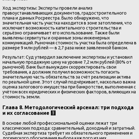
Ход экспертизы: Эксперты провели анализ
правоустанавливающих документов, градостроительного
плана и данных Росреестра. Было обнаружено, что
значительная часть участка находится в зоне затопления, что
исключает возможность капитального строительства и
серьёзно ограничивает его использование. Также были
выявлены сервитуты и охранные зоны инженерных
коммуникаций. Рыночная стоимость участка была определена в
размере 9 млн рублей — в 2,7 раза ниже заявленной банком.
Результат: Суд утвердил заключение экспертизы и установил
начальную продажную цену на уровне 7,2 млн рублей (80% от
рыночной). Банк был вынужден скорректировать свои
требования, а должник получил возможность погасить
значительную часть обязательств за счёт реализации актива
по реальной цене. Этот случай подчёркивает, насколько важна
оценка залогового имущества при банкротстве, выполненная с
учётом всех юридических и физических факторов, влияющих на
стоимость земли.
Глава 8. Методологический арсенал: три подхода
и их согласование 🧮
В основе любой профессиональной оценки лежат три
классических подхода: сравнительный, доходный и затратный.
Судебная экспертиза требует их обязательного применения и
логического обоснования выбора каждого из них.