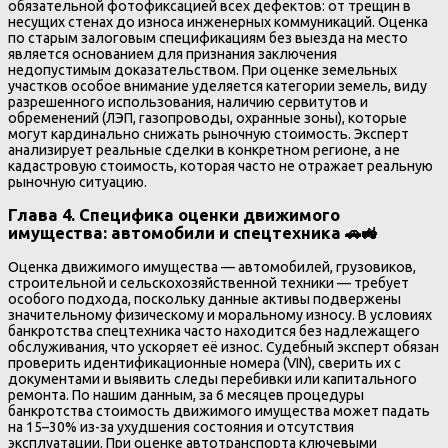
обязательной фотофиксацией всех дефектов: от трещин в
несущих стенах до износа инженерных коммуникаций. Оценка
по старым залоговым спецификациям без выезда на место
является основанием для признания заключения
недопустимым доказательством. При оценке земельных
участков особое внимание уделяется категории земель, виду
разрешенного использования, наличию сервитутов и
обременений (ЛЭП, газопроводы, охранные зоны), которые
могут кардинально снижать рыночную стоимость. Эксперт
анализирует реальные сделки в конкретном регионе, а не
кадастровую стоимость, которая часто не отражает реальную
рыночную ситуацию.
Глава 4. Специфика оценки движимого
имущества: автомобили и спецтехника 🚗🚜
Оценка движимого имущества — автомобилей, грузовиков,
строительной и сельскохозяйственной техники — требует
особого подхода, поскольку данные активы подвержены
значительному физическому и моральному износу. В условиях
банкротства спецтехника часто находится без надлежащего
обслуживания, что ускоряет её износ. Судебный эксперт обязан
проверить идентификационные номера (VIN), сверить их с
документами и выявить следы перебивки или капитального
ремонта. По нашим данным, за 6 месяцев процедуры
банкротства стоимость движимого имущества может падать
на 15–30% из-за ухудшения состояния и отсутствия
эксплуатации. При оценке автотранспорта ключевыми