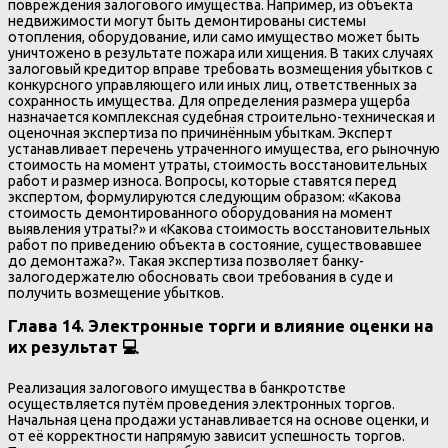
повреждения залогового имущества. Например, из объекта
недвижимости могут быть демонтированы системы
отопления, оборудование, или само имущество может быть
уничтожено в результате пожара или хищения. В таких случаях
залоговый кредитор вправе требовать возмещения убытков с
конкурсного управляющего или иных лиц, ответственных за
сохранность имущества. Для определения размера ущерба
назначается комплексная судебная строительно-техническая и
оценочная экспертиза по причинённым убыткам. Эксперт
устанавливает перечень утраченного имущества, его рыночную
стоимость на момент утраты, стоимость восстановительных
работ и размер износа. Вопросы, которые ставятся перед
экспертом, формулируются следующим образом: «Какова
стоимость демонтированного оборудования на момент
выявления утраты?» и «Какова стоимость восстановительных
работ по приведению объекта в состояние, существовавшее
до демонтажа?». Такая экспертиза позволяет банку-
залогодержателю обосновать свои требования в суде и
получить возмещение убытков.
Глава 14. Электронные торги и влияние оценки на
их результат 💻
Реализация залогового имущества в банкротстве
осуществляется путём проведения электронных торгов.
Начальная цена продажи устанавливается на основе оценки, и
от её корректности напрямую зависит успешность торгов.