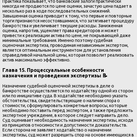
Практика показывает, что банковские залоги практически
никогда не продаются по цене оценки, зачастую цена падает в
несколько раз в ходе последовательных снижений.
Завышенная оценка приводит к тому, что первые и повторные
торги признаются несостоявшимися, что затягивает процедуру
банкротства и увеличивает текущие расходы. Заниженная
оценка, напротив, ущемляет права кредиторов и может
привести к реализации актива по цене, не покрывающей даже
минимальные требования. Именно поэтому судебная
оценочная экспертиза, проводимая независимым экспертом,
является оптимальным инструментом для установления
справедливой начальной цены, которая позволит реализовать
актив максимально эффективно.
Глава 15. Процессуальные особенности
назначения и проведения экспертизы 📝
Назначение судебной оценочной экспертизы в деле о
банкротстве осуществляется по ходатайству одной из сторон
или по инициативе суда. В ходатайстве необходимо указать
обстоятельства, свидетельствующие о наличии спора о
стоимости, сформулировать конкретные вопросы, которые
необходимо поставить перед экспертом, а также предложить
экспертное учреждение, в которое следует направить дело.
Суд оценивает необходимость назначения экспертизы, исходя
из принципов относимости и допустимости доказательств.
Если сторона не заявляет ходатайство о назначении
экспертизы, суд может разрешить спор на основе имеющихся в