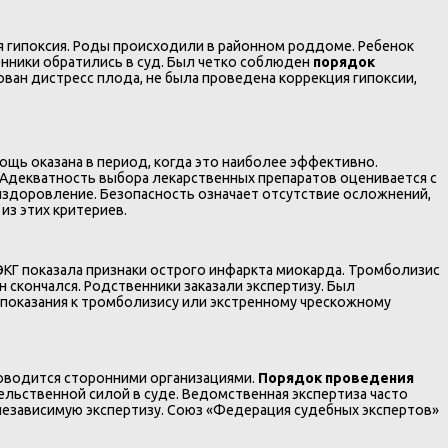
я гипоксия. Роды происходили в районном роддоме. Ребенок
енники обратились в суд. Был четко соблюден
порядок
ован дистресс плода, не была проведена коррекция гипоксии,
щь оказана в период, когда это наиболее эффективно.
 Адекватность выбора лекарственных препаратов оценивается с
ыздоровление. Безопасность означает отсутствие осложнений,
из этих критериев.
 ЭКГ показала признаки острого инфаркта миокарда. Тромболизис
н скончался. Родственники заказали экспертизу. Был
е показания к тромболизису или экстренному чрескожному
оводится сторонними организациями.
Порядок проведения
льственной силой в суде. Ведомственная экспертиза часто
 независимую экспертизу. Союз «Федерация судебных экспертов»