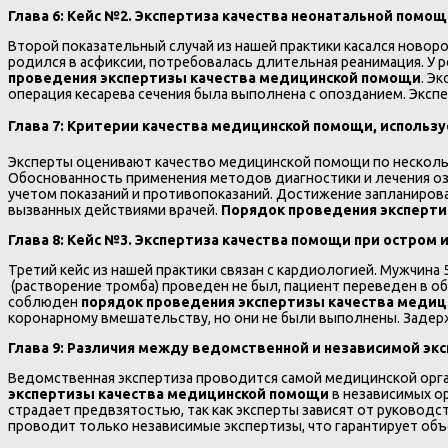
Глава 6: Кейс №2. Экспертиза качества неонатальной помо
Второй показательный случай из нашей практики касался новор
родился в асфиксии, потребовалась длительная реанимация. У 
проведения экспертизы качества медицинской помощи
. Э
операция кесарева сечения была выполнена с опозданием. Эксп
Глава 7: Критерии качества медицинской помощи, использ
Эксперты оценивают качество медицинской помощи по нескольк
Обоснованность применения методов диагностики и лечения оз
учетом показаний и противопоказаний. Достижение запланирова
вызванных действиями врачей.
Порядок проведения эксперт
Глава 8: Кейс №3. Экспертиза качества помощи при остром
Третий кейс из нашей практики связан с кардиологией. Мужчина
(растворение тромба) проведен не был, пациент переведен в общ
соблюден
порядок проведения экспертизы качества меди
коронарному вмешательству, но они не были выполнены. Задерж
Глава 9: Различия между ведомственной и независимой эк
Ведомственная экспертиза проводится самой медицинской орг
экспертизы качества медицинской помощи
в независимых о
страдает предвзятостью, так как эксперты зависят от руковод
проводит только независимые экспертизы, что гарантирует объ