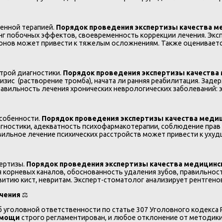
венной терапией.
Порядок проведения экспертизы качества 
нг побочных эффектов, своевременность коррекции лечения. Экс
монов может привести к тяжелым осложнениям. Также оцениваетс
строй диагностики.
Порядок проведения экспертизы качества
ис (растворение тромба), начата ли ранняя реабилитация. Задер
авильность лечения хронических неврологических заболеваний: э
особенности.
Порядок проведения экспертизы качества меди
агностики, адекватность психофармакотерапии, соблюдение прав
ильное лечение психических расстройств может привести к ухуд
ертизы.
Порядок проведения экспертизы качества медицин
я корневых каналов, обоснованность удаления зубов, правильно
витию кист, невритам. Эксперт-стоматолог анализирует рентгено
ючения
⚖️
б уголовной ответственности по статье 307 Уголовного кодекса
омощи
строго регламентирован, и любое отклонение от методик