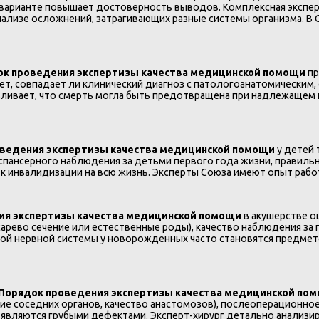
варианте повышает достоверность выводов. Комплексная эксперт
анализе осложнений, затрагивающих разные системы организма. 
к проведения экспертизы качества медицинской помощи
пр
ет, совпадает ли клинический диагноз с патологоанатомическим
авливает, что смерть могла быть предотвращена при надлежащем
ведения экспертизы качества медицинской помощи
у детей 
пансерного наблюдения за детьми первого года жизни, правиль
к инвалидизации на всю жизнь. Эксперты Союза имеют опыт рабо
ия экспертизы качества медицинской помощи
в акушерстве о
арево сечение или естественные роды), качество наблюдения за
ой нервной системы у новорожденных часто становятся предмето
Порядок проведения экспертизы качества медицинской по
е соседних органов, качество анастомозов), послеоперационно
являются грубыми дефектами. Эксперт-хирург детально анализи