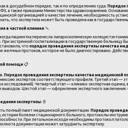
ак в досудебном порядке, так и по определению суда.
Порядок 
З, а также приказами Министерства здравоохранения. Основания
цинской организацией о качестве лечения, необходимость уста
нать, что экспертиза может быть проведена как в государственны
ия в частной клинике
🔪
 когда пациентка перенесла лапароскопическую холецистэктомию 
е. При экстренной госпитализации в государственную больницу 
установила, что
порядок проведения экспертизы качества ме
е желчных протоков, которое не было диагностировано. Действ
кой помощи
📋
в.
Порядок проведения экспертизы качества медицинской 
комиссию экспертов соответствующего профиля. Третий этап — э
ых исследований). Четвертый этап — клинико-экспертная оценка
 выводов. Шестой этап — оформление экспертного заключения. 
ведения экспертизы
📄
ить полный пакет медицинской документации.
Порядок проведе
, история болезни стационарного больного, протоколы инструмен
пособности. При летальном исходе необходимы протокол патоло
еполнота документации может затруднить экспертизу.