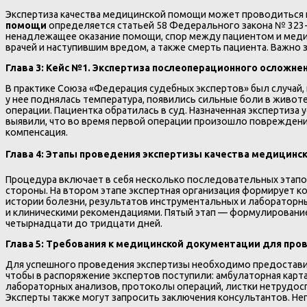
Экспертиза качества медицинской помощи может проводиться к
помощи
определяется статьей 58 Федерального закона № 323-Ф
ненадлежащее оказание помощи, спор между пациентом и меди
врачей и наступившим вредом, а также смерть пациента. Важно з
Глава 3: Кейс №1. Экспертиза послеоперационного осложнен
В практике Союза «Федерация судебных экспертов» был случай,
у нее поднялась температура, появились сильные боли в живот
операции. Пациентка обратилась в суд. Назначенная экспертиза 
выявили, что во время первой операции произошло повреждени
компенсация.
Глава 4: Этапы проведения экспертизы качества медицинс
Процедура включает в себя несколько последовательных этапо
стороны. На втором этапе экспертная организация формирует 
истории болезни, результатов инструментальных и лабораторн
и клиническими рекомендациями. Пятый этап — формулирование
четырнадцати до тридцати дней.
Глава 5: Требования к медицинской документации для про
Для успешного проведения экспертизы необходимо предостав
чтобы в распоряжение экспертов поступили: амбулаторная карта
лабораторных анализов, протоколы операций, листки нетрудос
Эксперты также могут запросить заключения консультантов. Н