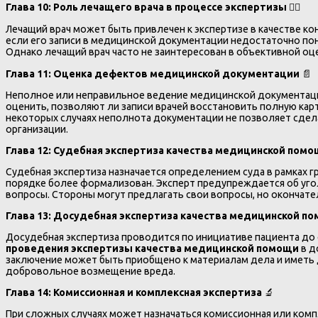
Глава 10: Роль лечащего врача в процессе экспертизы
👨‍⚕️
Лечащий врач может быть привлечен к экспертизе в качестве ко
если его записи в медицинской документации недостаточно поня
Однако лечащий врач часто не заинтересован в объективной о
Глава 11: Оценка дефектов медицинской документации
📄
Неполное или неправильное ведение медицинской документац
оценить, позволяют ли записи врачей восстановить полную карт
некоторых случаях неполнота документации не позволяет сдела
организации.
Глава 12: Судебная экспертиза качества медицинской пом
Судебная экспертиза назначается определением суда в рамках 
порядке более формализован. Эксперт предупреждается об уго
вопросы. Стороны могут предлагать свои вопросы, но окончате
Глава 13: Досудебная экспертиза качества медицинской п
Досудебная экспертиза проводится по инициативе пациента до 
проведения экспертизы качества медицинской помощи
в д
заключение может быть приобщено к материалам дела и иметь 
добровольное возмещение вреда.
Глава 14: Комиссионная и комплексная экспертиза
🔬
При сложных случаях может назначаться комиссионная или комп