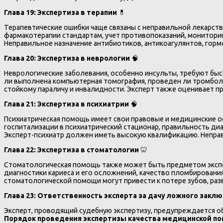
Глава 19: Экспертиза в терапии
💊
Терапевтические ошибки чаще связаны с неправильной лекарст
фармакотерапии стандартам, учет противопоказаний, монитори
Неправильное назначение антибиотиков, антикоагулянтов, гор
Глава 20: Экспертиза в неврологии
🧠
Неврологические заболевания, особенно инсульты, требуют бы
ли выполнена компьютерная томография, проведен ли тромболиз
стойкому параличу и инвалидности. Эксперт также оценивает пр
Глава 21: Экспертиза в психиатрии
🧠
Психиатрическая помощь имеет свои правовые и медицинские 
госпитализации в психиатрический стационар, правильность ди
Эксперт-психиатр должен иметь высокую квалификацию. Неправ
Глава 22: Экспертиза в стоматологии
🦷
Стоматологическая помощь также может быть предметом эксп
диагностики кариеса и его осложнений, качество пломбировани
стоматологической помощи могут привести к потере зубов, раз
Глава 23: Ответственность эксперта за дачу ложного закл
Эксперт, проводящий судебную экспертизу, предупреждается о
Порядок проведения экспертизы качества медицинской п