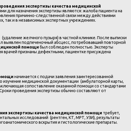
проведения экспертизы качества медицинской
ми для назначения экспертизы являются: жалоба пациента на
новления причинно-следственной связи между действиями
х, так и в независимых экспертных учреждениях.
(удаление желчного пузыря) в частной клинике. После выписки
был выявлен подпеченочный абсцесс, потребовавший повторной
дицинской помощи
был соблюден полностью. Эксперты
ия врачей признаны дефектными, пациентке присуждена
помощи
начинается с подачи заявления заинтересованной
то изучение медицинской документации (амбулаторной карты,
, включающая сопоставление оказанной помощи со стандартами
Сроки проведения экспертизы обычно составляют от
ния экспертизы качества медицинской помощи
требует,
тальных исследований (рентген, КТ, МРТ, УЗИ), результаты
гоанатомического вскрытия и гистологические препараты.