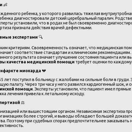
щи
👶
ожденного ребенка, у которого развилась тяжелая внутриутробна
ребенка диагностировали детский церебральный паралич. Родств
ксперты установили, что в родах не был своевременно диагностир
ертиза признала действия врачей дефектными.
уемые экспертами
🔍
им критериям. Своевременность означает, что медицинская помо
начает соответствие стандартам и клиническим рекомендациям.
нного результата означает улучшение состояния пациента или в
изы качества медицинской помощи
требует оценки по каждому 
 инфаркте миокарда
💔
 55 лет поступил в больницу с жалобами на сильные боли в груди.
ую палату. Через три часа у него развился кардиогенный шок, и о
цинской помощи
. Эксперты установили, что пациент имел прямы
ка лечения привела к летальному исходу.
спертизой
⚖️
анизацией или вышестоящим органом. Независимая экспертиза пр
рганизациях более строгий, и выводы обладают большей доказате
ства. Поэтому при судебных спорах предпочтительнее заказывать
ективность.