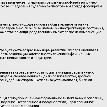
иза привлекает специалистов разных профилей, например,
В Союзе «Федерация судебных экспертов» мы всегда формируем
и летальном исходе включает обязательное изучение
, своевременно ли были выявлены жизнеугрожающие состояния,
 качестве помощи, родственники имеют право на компенсацию
требует учета возрастных норм развития. Эксперт оценивает
ность вакцинации, адекватность лечения инфекционных
ты в неонатологии и педиатрии.
ценивает своевременность госпитализации беременных с
 плодом, своевременность диагностики внутриутробной
м судебных споров. Экспертиза устанавливает, были ли
мощи
в хирургии оценивает правильность показаний к операции,
е ведение. Оставленное инородное тело, нераспознанное
рует протокол операции.