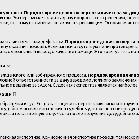
нсультанта.
Порядок проведения экспертизы качества медиц
тны. Эксперт может задать врачу вопросы о его решениях, оценке
ценке, поэтому его мнение не является решающим. Основным ист
ии является частым дефектом.
Порядок проведения экспертиз
ину оказания помощи. Если записи отсутствуют или противоречат
ть однозначный вывод о качестве помощи. Это трактуется в поль
ощи
⚖️
гражданского или арбитражного процесса.
Порядок проведения 
ловной ответственности за дачу заведомо ложного заключения.
льное решение за судом. Судебная экспертиза является наиболе
омощи
📑
обращения в суд. Ее цель — оценить перспективы иска и получи
осудебном порядке аналогичен судебному, но эксперт не преду
доказательственную силу. Часто после получения досудебного з
лексная экспертиза. Комиссионная экспертиза проводится неско