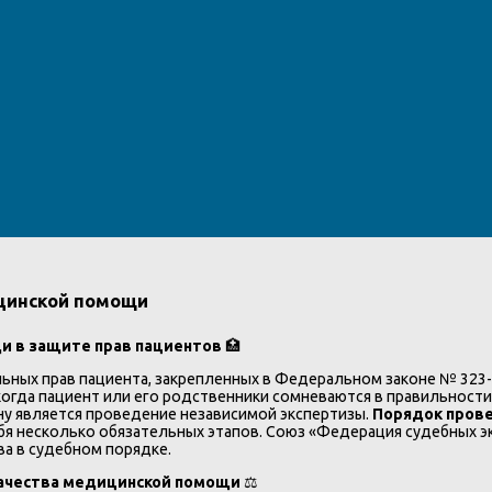
ицинской помощи
щи в защите прав пациентов
🏥
ных прав пациента, закрепленных в Федеральном законе № 323-
когда пациент или его родственники сомневаются в правильност
у является проведение независимой экспертизы.
Порядок прове
бя несколько обязательных этапов. Союз «Федерация судебных э
ва в судебном порядке.
качества медицинской помощи
⚖️