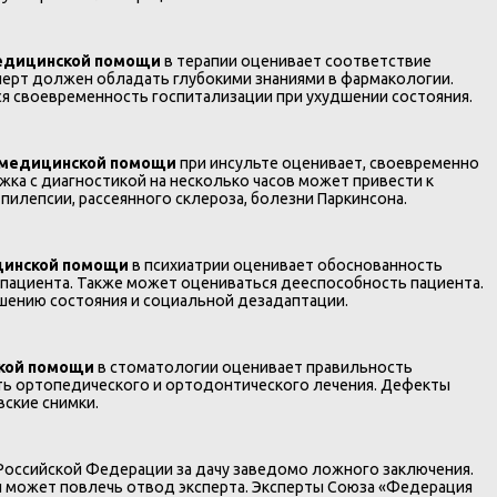
медицинской помощи
в терапии оценивает соответствие
перт должен обладать глубокими знаниями в фармакологии.
я своевременность госпитализации при ухудшении состояния.
 медицинской помощи
при инсульте оценивает, своевременно
жка с диагностикой на несколько часов может привести к
пилепсии, рассеянного склероза, болезни Паркинсона.
цинской помощи
в психиатрии оценивает обоснованность
 пациента. Также может оцениваться дееспособность пациента.
шению состояния и социальной дезадаптации.
ской помощи
в стоматологии оценивает правильность
сть ортопедического и ортодонтического лечения. Дефекты
вские снимки.
 Российской Федерации за дачу заведомо ложного заключения.
и может повлечь отвод эксперта. Эксперты Союза «Федерация