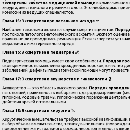
экспертизы качества медицинской помощи
в комиссионном 
хирурга, анестезиолога и реаниматолога. Это необходимо при 
комиссии из ведущих специалистов.
Глава 15: Экспертиза при летальном исходе
⚰️
Наиболее тяжелыми являются случаи смерти пациентов.
Порядо
протокола патологоанатомического вскрытия. Эксперт оценива
правильно ли проводилась реанимация. Если экспертиза устан
морального и материального вреда.
Глава 16: Экспертиза в педиатрии
👶
Педиатрическая помощь имеет свои особенности.
Порядок про
своевременность выявления врожденных пороков, качество дис
заболеваний. Дефекты педиатрической помощи могут привести 
Глава 17: Экспертиза в акушерстве и гинекологии
🤰
Акушерство — это область высокого риска.
Порядок проведен
патологией, правильность выбора метода родоразрешения (кес
гипоксии. Родовые травмы, гипоксические поражения центральн
действия врачей оптимальными.
Глава 18: Экспертиза в хирургии
🔪
Хирургические вмешательства требуют высокой квалификации.
выбор объема вмешательства, технику выполнения (повреждени
повреждение магистрального сосуда, несостоятельность швов 