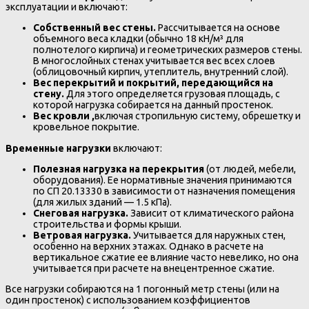
эксплуатации и включают:
Собственный вес стены.
Рассчитывается на основе
объемного веса кладки (обычно 18 кН/м³ для
полнотелого кирпича) и геометрических размеров стены.
В многослойных стенах учитывается вес всех слоев
(облицовочный кирпич, утеплитель, внутренний слой).
Вес перекрытий и покрытий, передающийся на
стену.
Для этого определяется грузовая площадь, с
которой нагрузка собирается на данный простенок.
Вес кровли ,
включая стропильную систему, обрешетку и
кровельное покрытие.
Временные нагрузки
включают:
Полезная нагрузка на перекрытия
(от людей, мебели,
оборудования). Ее нормативные значения принимаются
по СП 20.13330 в зависимости от назначения помещения
(для жилых зданий — 1.5 кПа).
Снеговая нагрузка.
Зависит от климатического района
строительства и формы крыши.
Ветровая нагрузка.
Учитывается для наружных стен,
особенно на верхних этажах. Однако в расчете на
вертикальное сжатие ее влияние часто невелико, но она
учитывается при расчете на внецентренное сжатие.
Все нагрузки собираются на 1 погонный метр стены (или на
один простенок) с использованием коэффициентов