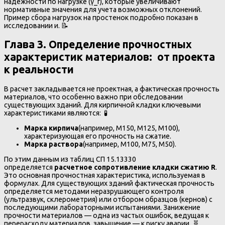
надежности по нагрузке (γ_f), которые увеличивают
нормативные значения для учета возможных отклонений.
Пример сбора нагрузок на простенок подробно показан в
исследовании и. 📝
Глава 3. Определение прочностных
характеристик материалов: от проекта
к реальности
В расчет закладывается не проектная, а фактическая прочность
материалов, что особенно важно при обследовании
существующих зданий. Для кирпичной кладки ключевыми
характеристиками являются: 🧪
Марка кирпича
(например, М150, М125, М100),
характеризующая его прочность на сжатие.
Марка раствора
(например, М100, М75, М50).
По этим данным из таблиц СП 15.13330
определяется
расчетное сопротивление кладки сжатию R
.
Это основная прочностная характеристика, используемая в
формулах. Для существующих зданий фактическая прочность
определяется методами неразрушающего контроля
(ультразвук, склерометрия) или отбором образцов (кернов) с
последующими лабораторными испытаниями. Занижение
прочности материалов — одна из частых ошибок, ведущая к
перерасходу материалов, завышение — к риску аварии. 🧬