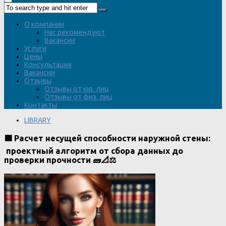
О компании
Нас рекомендуют
Вакансии
Услуги
Цены
Консультация
Вакансии
Отзывы
Отзывы от юр. лиц
Отзывы от физ. лиц
Контакты
LIBRARY
🟩 Расчет несущей способности наружной стены:
проектный алгоритм от сбора данных до
проверки прочности 🧱📐⚖️