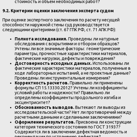
стоимость и объем необходимых работ?
9.2. Κритерии оценки заключения эксперта судом
При оценке экспертного заключения по расчету несущей
способности наружной стены суд руководствуется
следующими критериями (ст. 67 ГПК РФ, ст. 71 АПК РФ):
Полнота исследования.
Проведены ли натурные
обследования с вскрытиями и отбором образцов?
Учтены ли все значимые факторы: геометрические
параметры, прочностные характеристики материалов,
фактические нагрузки, дефекты и повреждения?
Достоверность исходных данных.
Использованы ли
фактические характеристики материалов, полученные в
ходе лабораторных испытаний, а не проектные данные?
Проведены ли инструментальные измерения?
Корректность расчетов.
Правильно ли применены
формулы СП 15.13330.2012? Учтены ли коэффициенты
условий работы и надежности? Правильно ли
определены коэффициенты продольного изгиба и
эксцентриситет?
Обоснованность выводов.
Вытекают ли выводы из
исследовательской части? Нет ли противоречий между
расчетными данными и сделанными заключениями?
Оформление результатов.
Присвоена ли конструкции
категория технического состояния по ГОСТ 31937?
Содержится ли в заключении дефектная ведомость и
рекомендации по устранению дефектов?