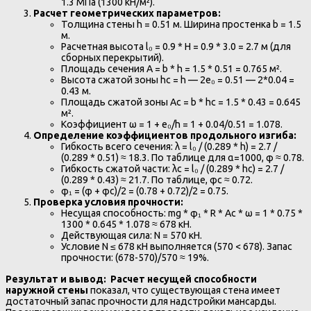
1.3 МПа (1300 кН/м²).
Расчет геометрических параметров:
Толщина стены h = 0.51 м. Ширина простенка b = 1.5
м.
Расчетная высота l₀ = 0.9 * H = 0.9 * 3.0 = 2.7 м (для
сборных перекрытий).
Площадь сечения A = b * h = 1.5 * 0.51 = 0.765 м².
Высота сжатой зоны hc = h — 2e₀ = 0.51 — 2*0.04 =
0.43 м.
Площадь сжатой зоны Ac = b * hc = 1.5 * 0.43 = 0.645
м².
Коэффициент ω = 1 + e₀/h = 1 + 0.04/0.51 = 1.078.
Определение коэффициентов продольного изгиба:
Гибкость всего сечения: λ = l₀ / (0.289 * h) = 2.7 /
(0.289 * 0.51) ≈ 18.3. По таблице для α=1000, φ ≈ 0.78.
Гибкость сжатой части: λc = l₀ / (0.289 * hc) = 2.7 /
(0.289 * 0.43) ≈ 21.7. По таблице, φc ≈ 0.72.
φ₁ = (φ + φc)/2 = (0.78 + 0.72)/2 = 0.75.
Проверка условия прочности:
Несущая способность: mg * φ₁ * R * Ac * ω = 1 * 0.75 *
1300 * 0.645 * 1.078 ≈ 678 кН.
Действующая сила: N = 570 кН.
Условие N ≤ 678 кН выполняется (570 < 678). Запас
прочности: (678-570)/570 ≈ 19%.
Результат и вывод:
Расчет несущей способности
наружной стены
показал, что существующая стена имеет
достаточный запас прочности для надстройки мансарды.