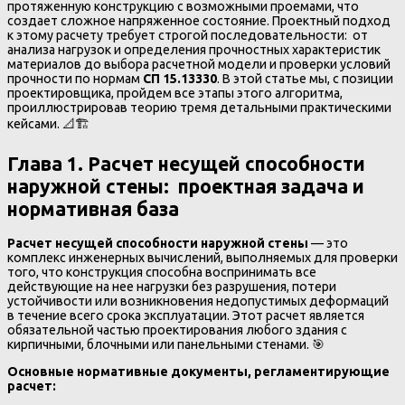
протяженную конструкцию с возможными проемами, что
создает сложное напряженное состояние. Проектный подход
к этому расчету требует строгой последовательности: от
анализа нагрузок и определения прочностных характеристик
материалов до выбора расчетной модели и проверки условий
прочности по нормам
СП 15.13330
. В этой статье мы, с позиции
проектировщика, пройдем все этапы этого алгоритма,
проиллюстрировав теорию тремя детальными практическими
кейсами. 📐🏗️
Глава 1. Расчет несущей способности
наружной стены: проектная задача и
нормативная база
Расчет несущей способности наружной стены
— это
комплекс инженерных вычислений, выполняемых для проверки
того, что конструкция способна воспринимать все
действующие на нее нагрузки без разрушения, потери
устойчивости или возникновения недопустимых деформаций
в течение всего срока эксплуатации. Этот расчет является
обязательной частью проектирования любого здания с
кирпичными, блочными или панельными стенами. 🎯
Основные нормативные документы, регламентирующие
расчет: