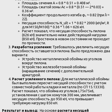
Площадь сечения A = 0.8 * 0.51 = 0.408 м².
Площадь сжатой зоны Ac = 0.8 * (0.51 — 2*0.03) =
0.36 м².
Коэффициент продольного изгиба φ₁ ≈ 0.82 (при λ ≈
22).
Несущая способность N_ult = 1 * 0.82 * 2000 (кН/м², R
для М150/М100) * 0.36 * 1.06 ≈ 626 кН.
Расчет показал, что несущая способность пилона
(626 кН) значительно ниже действующей нагрузки
(850 кН). Простенок в новом состоянии не проходит
по прочности.
Разработка усиления:
Требовалось увеличить несущую
способность оставшегося пилона. Было предложено два
варианта:
Устройство металлической обоймы из уголков
вокруг пилона.
Устройство железобетонной обоймы
(наращивание сечения) с дополнительной
арматурой.
Расчет усиленного пилона:
Для металлической обоймы
был выполнен пересчет несущей способности с учетом
совместной работы кладки и металла (по СП 15.13330).
Расчет показал, что обойма из уголков L75x75x6,
установленная с шагом хомутов 300 мм, увеличивает
несущую способность до 950 кН, что превышает
требуемую нагрузку 850 кН.
Результат и вывод:
На основе
расчета несущей