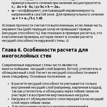
прямоугольного сечения при наличии эксцентриситета
e₀:
Ac = b · hc
, где
hc = h — 2e₀
.
ω
— коэффициент, учитывающий неравномерность
напряжений в сжатой зоне. Для прямоугольного сечения:
ω = 1 + e₀ / h ≤ 1.45
.
Условие прочности считается выполненным, если левая часть
неравенства (действующая сила) не превышает правую
(несущую способность). Как показано в примере расчета и, это
классическая проверка, которая лежит в основе расчета
несущей способности наружной стены. ⚖️
Глава 6. Особенности расчета для
многослойных стен
Современные наружные стены часто являются
многослойными: несущий слой (кирпич, бетон), утеплитель и
облицовочный слой. Расчет их несущей способности имеет
свою специфику. Основные положения: 🧱
В расчете несущей способности учитывается только
внутренний несущий слой (например, кирпичная кладка),
так как утеплитель и облицовка через гибкие связи не
участвуют в восприятии вертикальных нагрузок.
Нагрузка от облицовочного слоя передается на несущий
слой через гибкие связи.
Для упрощения расчета и анализа напряжений в