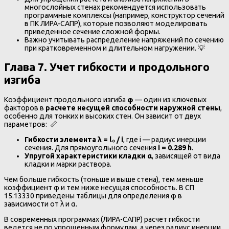
многослойных стенах рекомендуется использовать
программные комплексы (например, конструктор сечений
в ПК ЛИРА-САПР), которые позволяют моделировать
приведенное сечение сложной формы.
Важно учитывать распределение напряжений по сечению
при кратковременном и длительном нагружении. 💡
Глава 7. Учет гибкости и продольного
изгиба
Коэффициент продольного изгиба
φ
— один из ключевых
факторов в
расчете несущей способности наружной стены
,
особенно для тонких и высоких стен. Он зависит от двух
параметров: 📏
Гибкости элемента λ = l₀ / i
, где i — радиус инерции
сечения. Для прямоугольного сечения
i = 0.289 h
.
Упругой характеристики кладки α
, зависящей от вида
кладки и марки раствора.
Чем больше гибкость (тоньше и выше стена), тем меньше
коэффициент φ и тем ниже несущая способность. В СП
15.13330 приведены таблицы для определения φ в
зависимости от λ и α.
В современных программах (ЛИРА-САПР) расчет гибкости
ведется не по упрощенным формулам, а через радиус инерции