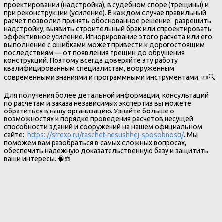
проектировании (надстройка), в судебном споре (трещины) и
при реконструкции (усиление). В каждом случае правильный
расчет позволил принять обоснованное решение: разрешить
надстройку, выявить строительный брак или спроектировать
эффективное усиление. Игнорирование этого расчета или его
выполнение с ошибками может привести к дорогостоящим
последствиям — от появления трещин до обрушения
конструкций. Поэтому всегда доверяйте эту работу
квалифицированным специалистам, вооруженным
современными знаниями и программными инструментами. 📜🔍
Для получения более детальной информации, консультаций
по расчетам и заказа независимых экспертиз вы можете
обратиться в нашу организацию. Узнайте больше о
возможностях и порядке проведения расчетов несущей
способности зданий и сооружений на нашем официальном
сайте:
https: //strexp.ru/raschet-nesushhej-sposobnosti/
. Мы
поможем вам разобраться в самых сложных вопросах,
обеспечить надежную доказательственную базу и защитить
ваши интересы. 🧠⚖️