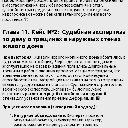
Проектировщик рекомендовал провести локальное усиление
в местах опирания новых балок перекрытия на стену
(устройство распределительных подушек), но в целом
надстройка возможна без капитального усиления всего
простенка. 🏗️
Глава 11. Кейс №2: Судебная экспертиза
по делу о трещинах в наружных стенах
жилого дома
Предыстория:
Жители нового кирпичного дома обратились в
суд с иском к застройщику. Через два года после сдачи в
эксплуатацию на фасадах здания появились диагональные
трещины в районе оконных проемов. Истцы утверждали, что
трещины свидетельствуют о недостаточной несущей
способности стен. Застройщик настаивал на том, что трещины
являются усадочными и не опасны. Суд назначил строительно-
техническую экспертизу. Экспертам было поручено
выполнить
расчет несущей способности наружной
стены
для установления причины деформаций. 🏢
Процесс исследования (экспертный подход):
Натурное обследование:
Эксперты провели
визуальный осмотр, зафиксировали характер,
расположение и ширину раскрытия трещин.