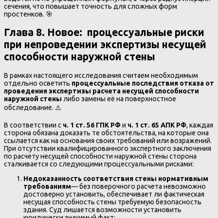
сечения, что повышает точность для сложных форм
простенков. 🎯
Глава 8. Новое: процессуальные риски
при непроведении экспертизы несущей
способности наружной стены
В рамках настоящего исследования считаем необходимым
отдельно осветить
процессуальные последствия отказа от
проведения экспертизы расчета несущей способности
наружной стены
либо замены её на поверхностное
обследование. ⚠️
В соответствии с
ч. 1 ст. 56 ГПК РФ
и
ч. 1 ст. 65 АПК РФ
, каждая
сторона обязана доказать те обстоятельства, на которые она
ссылается как на основания своих требований или возражений.
При отсутствии квалифицированного экспертного заключения
по расчету несущей способности наружной стены сторона
сталкивается со следующими процессуальными рисками:
Недоказанность соответствия стены нормативным
требованиям
— без поверочного расчета невозможно
достоверно установить, обеспечивает ли фактическая
несущая способность стены требуемую безопасность
здания. Суд лишается возможности установить
юридически значимый факт;