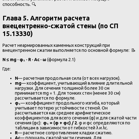
способность. 🔍
Глава 5. Алгоритм расчета
внецентренно-сжатой стены (по СП
15.13330)
Расчет неармированных каменных конструкций при
внецентренном сжатии выполняется по основной формуле: 📝
N ≤ mg · φ₁ · R · Ac · ω
(формула 2.1)
Где:
N
— расчетная продольная сила (от всех нагрузок).
mg
— коэффициент, учитывающий влияние длительной
нагрузки. Для сечения толщиной более 30 см
принимается mg = 1. Для тонких стен (менее 30 см)
рассчитывается по формуле.
φ₁
— коэффициент продольного изгиба, который
учитывает потерю устойчивости стеной. Он
рассчитывается как среднее арифметическое
коэффициентов для всего сечения (φ) и для сжатой части
сечения (φc):
φ₁ = (φ + φc) / 2
. φ и φc определяются по
таблицам в зависимости от гибкостей λ и λc.
R
— расчетное сопротивление кладки сжатию.
Ac
— площадь сжатой части сечения. Для