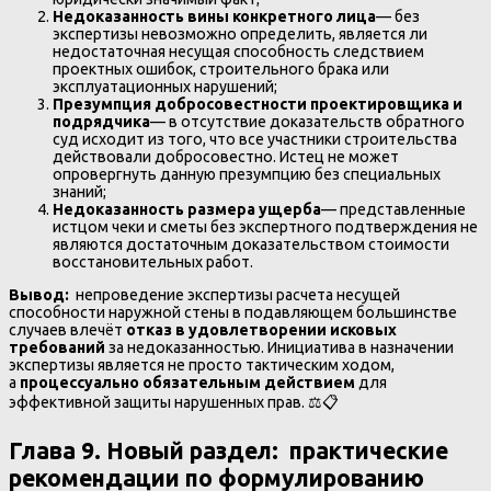
Недоказанность вины конкретного лица
— без
экспертизы невозможно определить, является ли
недостаточная несущая способность следствием
проектных ошибок, строительного брака или
эксплуатационных нарушений;
Презумпция добросовестности проектировщика и
подрядчика
— в отсутствие доказательств обратного
суд исходит из того, что все участники строительства
действовали добросовестно. Истец не может
опровергнуть данную презумпцию без специальных
знаний;
Недоказанность размера ущерба
— представленные
истцом чеки и сметы без экспертного подтверждения не
являются достаточным доказательством стоимости
восстановительных работ.
Вывод:
непроведение экспертизы расчета несущей
способности наружной стены в подавляющем большинстве
случаев влечёт
отказ в удовлетворении исковых
требований
за недоказанностью. Инициатива в назначении
экспертизы является не просто тактическим ходом,
а
процессуально обязательным действием
для
эффективной защиты нарушенных прав. ⚖️📋
Глава 9. Новый раздел: практические
рекомендации по формулированию