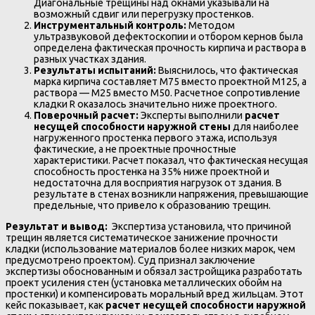
Диагональные трещины над окнами указывали на
возможный сдвиг или перегрузку простенков.
Инструментальный контроль:
Методом
ультразвуковой дефектоскопии и отбором кернов была
определена фактическая прочность кирпича и раствора в
разных участках здания.
Результаты испытаний:
Выяснилось, что фактическая
марка кирпича составляет М75 вместо проектной М125, а
раствора — М25 вместо М50. Расчетное сопротивление
кладки R оказалось значительно ниже проектного.
Поверочный расчет:
Эксперты выполнили
расчет
несущей способности наружной стены
для наиболее
нагруженного простенка первого этажа, используя
фактические, а не проектные прочностные
характеристики. Расчет показал, что фактическая несущая
способность простенка на 35% ниже проектной и
недостаточна для восприятия нагрузок от здания. В
результате в стенах возникли напряжения, превышающие
предельные, что привело к образованию трещин.
Результат и вывод:
Экспертиза установила, что причиной
трещин является систематическое занижение прочности
кладки (использование материалов более низких марок, чем
предусмотрено проектом). Суд признал заключение
экспертизы обоснованным и обязал застройщика разработать
проект усиления стен (установка металлических обойм на
простенки) и компенсировать моральный вред жильцам. Этот
кейс показывает, как
расчет несущей способности наружной