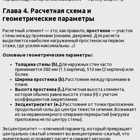
Глава 4. Расчетная схема и
геометрические параметры
Расчетный элемент — это, как правило,
простенок
— участок
стены между проемами (окнами, дверями). Для расчета
выделяется наиболее нагруженный простенок на первом
этаже, где усилия максимальны. 📐
Основные геометрические параметры:
Толщина стены (h).
Для наружных стен часто
принимается 380 мм (1.5 кирпича), 510 мм (2 кирпича) или
более.
Ширина простенка (b).
Расстояние между проемами в
плане.
Высота простенка (l₀).
Расчетная высота элемента,
которая обычно равна высоте этажа (H) с учетом
коэффициентов закрепления.
Эксцентриситет (e₀).
Расстояние от точки приложения
продольной силы до центра тяжести сечения. Возникает
из-за неравномерного опирания перекрытий (нагрузка
приложена не по центру стены).
Эксцентриситет — ключевой параметр, который превращает
центрально-сжатый элемент во внецентренно-сжатый, что
значительно усложняет расчет и снижает несущую