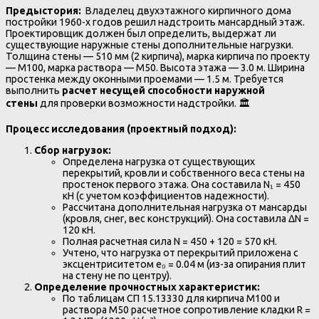
Предыстория:
Владелец двухэтажного кирпичного дома
постройки 1960-х годов решил надстроить мансардный этаж.
Проектировщик должен был определить, выдержат ли
существующие наружные стены дополнительные нагрузки.
Толщина стены — 510 мм (2 кирпича), марка кирпича по проекту
— М100, марка раствора — М50. Высота этажа — 3.0 м. Ширина
простенка между оконными проемами — 1.5 м. Требуется
выполнить
расчет несущей способности наружной
стены
для проверки возможности надстройки. 🏛️
Процесс исследования (проектный подход):
Сбор нагрузок:
Определена нагрузка от существующих
перекрытий, кровли и собственного веса стены на
простенок первого этажа. Она составила N₁ = 450
кН (с учетом коэффициентов надежности).
Рассчитана дополнительная нагрузка от мансарды
(кровля, снег, вес конструкций). Она составила ΔN =
120 кН.
Полная расчетная сила N = 450 + 120 = 570 кН.
Учтено, что нагрузка от перекрытий приложена с
эксцентриситетом e₀ = 0.04 м (из-за опирания плит
на стену не по центру).
Определение прочностных характеристик:
По таблицам СП 15.13330 для кирпича М100 и
раствора М50 расчетное сопротивление кладки R =