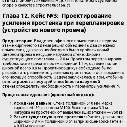
стены
становится ключевым доказательством в судебном
споре о качестве строительства. ⚖️
Глава 12. Кейс №3: Проектирование
усиления простенка при перепланировке
(устройство нового проема)
Предыстория:
Владелец офисного помещения на первом
этаже кирпичного здания решил объединить два смежных
помещения, для чего необходимо было пробить новый
дверной проем в несущей наружной стене. Ширина
существующего простенка — 2.0 м. Проектом перепланировки
требовалось вырезать проем шириной 1.2 м, оставив пилон
шириной всего 0.8 м. Проектировщику необходимо было
разработать решение по усилению простенка, чтобы сохранить
его несущую способность. Задача заключалась в том, чтобы на
основе
расчета несущей способности наружной
стены
определить необходимость и параметры усиления. 🔨
Процесс исследования (проектный подход):
Исходные данные:
Стена толщиной 510 мм, марка
кирпича М150, раствора М100. Высота этажа 3.3 м.
Нагрузка на простенок от вышележащих этажей — 850 кН.
Расчет существующего простенка:
Расчет для пилона
шириной 0.8 м и толщиной 0.51 м при эксцентриситете e₀
= 0.03 м показал: