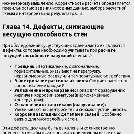
инженерному мышлению. Корректность расчета определяется
правильностью задания исходных данных, выбора расчетной
схемы и интерпретации результатов. 📊
Глава 14. Дефекты, снижающие
несущую способность стен
При обследовании существующих зданий часто выявляются
дефекты, которые необходимо учитывать при
расчете
несущей способности наружной стены
: ⚠️
Трещины:
Вертикальные, диагональные,
горизонтальные. Указывают на перегрузку,
неравномерную осадку или температурные воздействия.
Выветривание раствора из швов:
Снижает расчетное
сопротивление кладки R.
Увлажнение и промерзание:
Приводят к разрушению
кирпича и коррозии арматуры (в армокаменных
конструкциях).
Отклонения от вертикали (выпучивание):
Увеличивают эксцентриситет и снижают устойчивость.
Коррозия закладных деталей и связей:
Особенно
важно для многослойных стен.
Эти дефекты должны быть выявлены и количественно
оценены, чтобы быть учтенными в поверочном расчете. 🧩