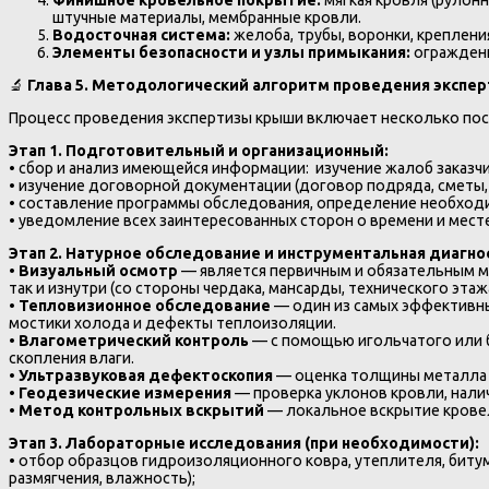
штучные материалы, мембранные кровли.
Водосточная система:
желоба, трубы, воронки, креплени
Элементы безопасности и узлы примыкания:
ограждени
🔬
Глава 5. Методологический алгоритм проведения экспе
Процесс проведения экспертизы крыши включает несколько пос
Этап 1. Подготовительный и организационный:
• сбор и анализ имеющейся информации: изучение жалоб заказчи
• изучение договорной документации (договор подряда, сметы, а
• составление программы обследования, определение необход
• уведомление всех заинтересованных сторон о времени и мест
Этап 2. Натурное обследование и инструментальная диагно
•
Визуальный осмотр
— является первичным и обязательным ме
так и изнутри (со стороны чердака, мансарды, технического эта
•
Тепловизионное обследование
— один из самых эффективны
мостики холода и дефекты теплоизоляции.
•
Влагометрический контроль
— с помощью игольчатого или б
скопления влаги.
•
Ультразвуковая дефектоскопия
— оценка толщины металла и
•
Геодезические измерения
— проверка уклонов кровли, нали
•
Метод контрольных вскрытий
— локальное вскрытие кровел
Этап 3. Лабораторные исследования (при необходимости):
• отбор образцов гидроизоляционного ковра, утеплителя, биту
размягчения, влажность);