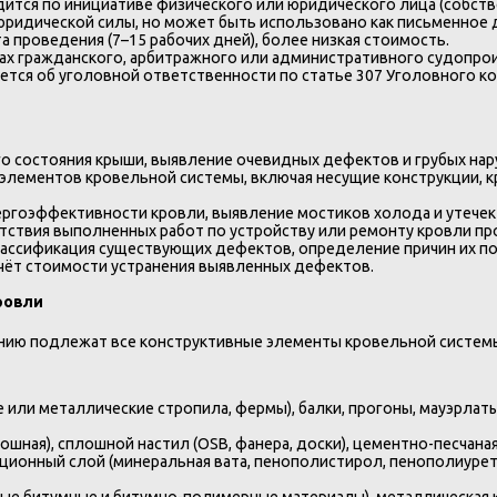
ится по инициативе физического или юридического лица (собстве
юридической силы, но может быть использовано как письменное 
 проведения (7–15 рабочих дней), более низкая стоимость.
ках гражданского, арбитражного или административного судопр
ется об уголовной ответственности по статье 307 Уголовного к
го состояния крыши, выявление очевидных дефектов и грубых нар
 элементов кровельной системы, включая несущие конструкции, к
ергоэффективности кровли, выявление мостиков холода и утечек
тствия выполненных работ по устройству или ремонту кровли п
лассификация существующих дефектов, определение причин их по
чёт стоимости устранения выявленных дефектов.
ровли
ию подлежат все конструктивные элементы кровельной систем
 или металлические стропила, фермы), балки, прогоны, мауэрлаты
шная), сплошной настил (OSB, фанера, доски), цементно-песчаная
ионный слой (минеральная вата, пенополистирол, пенополиурет
ные битумные и битумно-полимерные материалы), металлическая 