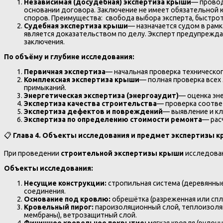
Независимая (досудебная) экспертиза крыши
— провод
основании договора. Заключение не имеет обязательной 
споров. Преимущества: свобода выбора эксперта, быстрота
Судебная экспертиза крыши
— назначается судом в рам
является доказательством по делу. Эксперт предупрежда
заключения.
По объёму и глубине исследования:
Первичная экспертиза
— начальная проверка техническо
Комплексная экспертиза крыши
— полная проверка всех
примыканий.
Энергетическая экспертиза (энергоаудит)
— оценка эн
Экспертиза качества строительства
— проверка соотве
Экспертиза дефектов и повреждений
— выявление и к
Экспертиза по определению стоимости ремонта
— рас
📋
Глава 4. Объекты исследования и предмет экспертизы к
При проведении
строительной экспертизы крыши
исследован
Объекты исследования:
Несущие конструкции:
стропильная система (деревянные
соединения.
Основание под кровлю:
обрешётка (разреженная или спло
Кровельный пирог:
пароизоляционный слой, теплоизоляц
мембраны), ветрозащитный слой.
Финишное кровельное покрытие:
мягкая кровля (рулон