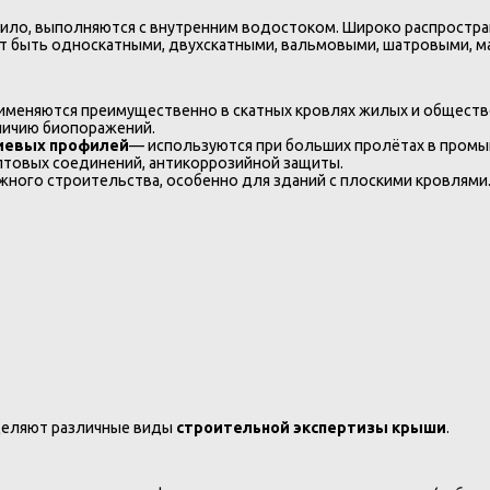
равило, выполняются с внутренним водостоком. Широко распрост
ут быть односкатными, двухскатными, вальмовыми, шатровыми, м
именяются преимущественно в скатных кровлях жилых и обществ
аличию биопоражений.
ниевых профилей
— используются при больших пролётах в промы
лтовых соединений, антикоррозийной защиты.
ного строительства, особенно для зданий с плоскими кровлями.
ыделяют различные виды
строительной экспертизы крыши
.