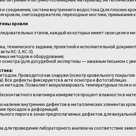
я и соединения, система внутреннего водостока (для плоских кро
я кровли, снегозадержатели, переходные мостики, примыкания к 
ртизы кровли
ледовательных этапов, каждый из которых имеет свои цели и м
ка, технического задания, проектной и исполнительной документа
кты КС-2, КС-3);
имых методов и оборудования;
е осмотра (для досудебной экспертизы — заказным письмом с ув
стика:
тодом. Проводится как снаружи (осмотр кровельного покрытия с
жа). Все дефекты фиксируются в акте осмотра и фототаблицах.
х методов. Позволяет визуализировать температурные поля и о
есконтактного влагомера измеряется процент влажности в мате
 наличие внутренних дефектов в металлических элементах кров
чие просадок и деформаций.
ьного пирога в зонах предполагаемых дефектов для визуальной 
ма для проведения лабораторного анализа на соответствие заяв