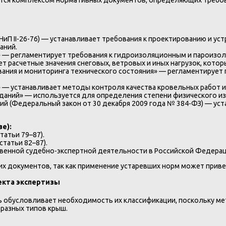
ся комплексом нормативных документов, определяющих требован
НиП II-26-76) — устанавливает требования к проектированию и ус
аний.
» — регламентирует требования к гидроизоляционным и пароизол
ает расчетные значения снеговых, ветровых и иных нагрузок, кот
вания и мониторинга технического состояния» — регламентирует
 — устанавливает методы контроля качества кровельных работ и
зданий» — используется для определения степени физического и
ний (Федеральный закон от 30 декабря 2009 года № 384-ФЗ) — ус
е):
атьи 79–87).
татьи 82–87).
твенной судебно-экспертной деятельности в Российской Федерац
их документов, так как применение устаревших норм может прив
екта экспертизы
ь обусловливает необходимость их классификации, поскольку м
 разных типов крыш.