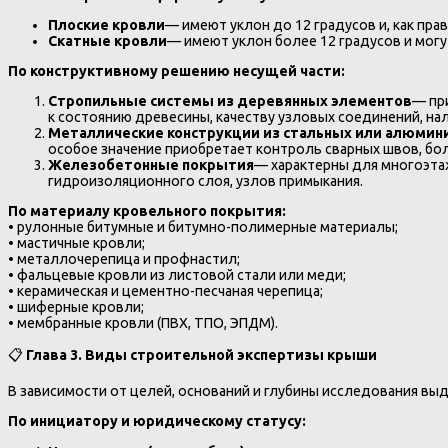
Плоские кровли
— имеют уклон до 12 градусов и, как п
Скатные кровли
— имеют уклон более 12 градусов и мог
По конструктивному решению несущей части:
Стропильные системы из деревянных элементов
— пр
к состоянию древесины, качеству узловых соединений, н
Металлические конструкции из стальных или алюми
особое значение приобретает контроль сварных швов, бо
Железобетонные покрытия
— характерны для многоэтаж
гидроизоляционного слоя, узлов примыкания.
По материалу кровельного покрытия:
• рулонные битумные и битумно-полимерные материалы;
• мастичные кровли;
• металлочерепица и профнастил;
• фальцевые кровли из листовой стали или меди;
• керамическая и цементно-песчаная черепица;
• шиферные кровли;
• мембранные кровли (ПВХ, ТПО, ЭПДМ).
📋
Глава 3. Виды строительной экспертизы крыши
В зависимости от целей, оснований и глубины исследования в
По инициатору и юридическому статусу: