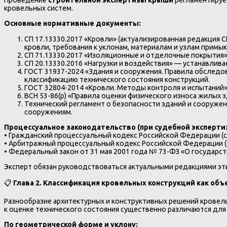
Проведение
строительной экспертизы крыши
регламентирует
кровельных систем.
Основные нормативные документы:
СП 17.13330.2017 «Кровли» (актуализированная редакция С
кровли, требования к уклонам, материалам и узлам примык
СП 71.13330.2017 «Изоляционные и отделочные покрытия
СП 20.13330.2016 «Нагрузки и воздействия» — устанавлив
ГОСТ 31937-2024 «Здания и сооружения. Правила обследо
классификацию технического состояния конструкций.
ГОСТ 32804-2014 «Кровли. Методы контроля и испытаний»
ВСН 53-86(р) «Правила оценки физического износа жилых 
Технический регламент о безопасности зданий и сооруже
сооружениям.
Процессуальное законодательство (при судебной экспертиз
• Гражданский процессуальный кодекс Российской Федерации (ст
• Арбитражный процессуальный кодекс Российской Федерации (с
• Федеральный закон от 31 мая 2001 года № 73-ФЗ «О государс
Эксперт обязан руководствоваться актуальными редакциями эт
📋
Глава 2. Классификация кровельных конструкций как объ
Разнообразие архитектурных и конструктивных решений кровел
к оценке технического состояния существенно различаются для
По геометрической форме и уклону: