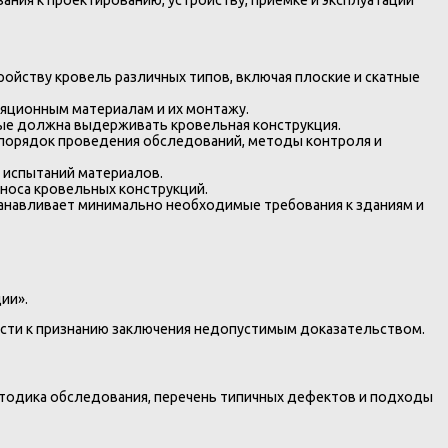
ия к проектированию, устройству, приёмке и эксплуатации
тройству кровель различных типов, включая плоские и скатные
яционным материалам и их монтажу.
орые должна выдерживать кровельная конструкция.
 порядок проведения обследований, методы контроля и
 испытаний материалов.
зноса кровельных конструкций.
танавливает минимально необходимые требования к зданиям и
ии».
ести к признанию заключения недопустимым доказательством.
етодика обследования, перечень типичных дефектов и подходы