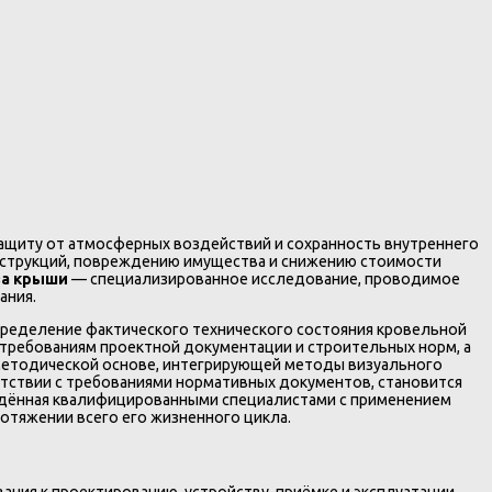
ащиту от атмосферных воздействий и сохранность внутреннего
нструкций, повреждению имущества и снижению стоимости
за крыши
— специализированное исследование, проводимое
ания.
пределение фактического технического состояния кровельной
 требованиям проектной документации и строительных норм, а
-методической основе, интегрирующей методы визуального
етствии с требованиями нормативных документов, становится
едённая квалифицированными специалистами с применением
отяжении всего его жизненного цикла.