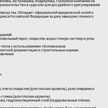
нника, застройщика, подрядчика, страховой компании) на
доказательство в суде или для досудебного урегулирования
оизводства. Обладает официальной юридической силой и
одекса Российской Федерации за дачу заведомо ложного
ушений.
ровельный пирог, покрытие, водосточную систему и узлы
 тепла с использованием тепловизоров.
роектной документации и строительным нормам.
явления.
ы.
, плиты покрытия (для плоских кровель), узлы опирания и
 стяжка (для плоских кровель).
ан), гидроизоляционный слой (подкровельные плёнки,
кровля (металлочерепица, профнастил, фальцевая кровля),