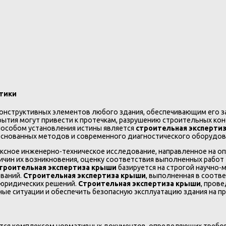
тики
конструктивных элементов любого здания, обеспечивающим его з
рытия могут привести к протечкам, разрушению строительных ко
способом установления истины является
строительная эксперти
снованных методов и современного диагностического оборудов
ксное инженерно-техническое исследование, направленное на о
ичин их возникновения, оценку соответствия выполненных работ
троительная экспертиза крыши
базируется на строгой научно
ований.
Строительная экспертиза крыши
, выполненная в соотв
 юридических решений.
Строительная экспертиза крыши
, пров
е ситуации и обеспечить безопасную эксплуатацию здания на пр