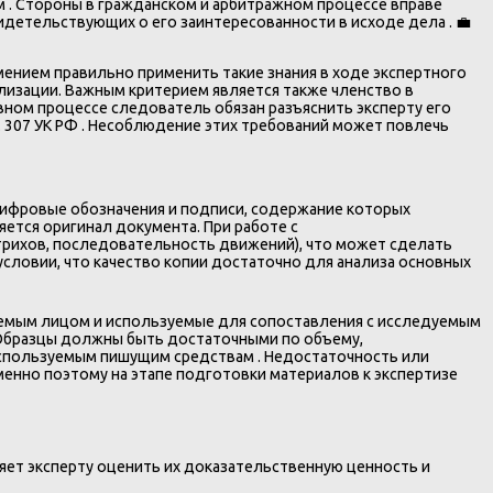
 . Стороны в гражданском и арбитражном процессе вправе
идетельствующих о его заинтересованности в исходе дела . 💼
мением правильно применить такие знания в ходе экспертного
лизации. Важным критерием является также членство в
вном процессе следователь обязан разъяснить эксперту его
. 307 УК РФ . Несоблюдение этих требований может повлечь
цифровые обозначения и подписи, содержание которых
ется оригинал документа. При работе с
рихов, последовательность движений), что может сделать
словии, что качество копии достаточно для анализа основных
яемым лицом и используемые для сопоставления с исследуемым
 Образцы должны быть достаточными по объему,
используемым пишущим средствам . Недостаточность или
енно поэтому на этапе подготовки материалов к экспертизе
ляет эксперту оценить их доказательственную ценность и