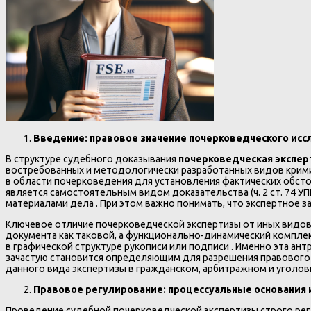
Введение: правовое значение почерковедческого ис
В структуре судебного доказывания
почерковедческая экспер
востребованных и методологически разработанных видов крими
в области почерковедения для установления фактических обсто
является самостоятельным видом доказательства (ч. 2 ст. 74 УПК
материалами дела . При этом важно понимать, что экспертное 
Ключевое отличие почерковедческой экспертизы от иных видов
документа как таковой, а функционально-динамический комплек
в графической структуре рукописи или подписи . Именно эта а
зачастую становится определяющим для разрешения правового 
данного вида экспертизы в гражданском, арбитражном и уголов
Правовое регулирование: процессуальные основания 
Проведение судебной почерковедческой экспертизы строго ре