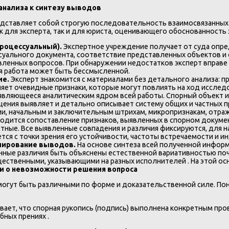
анализа к синтезу выводов
редставляет собой строгую последовательность взаимосвязанных 
 для эксперта, так и для юриста, оценивающего обоснованность 
роцессуальный).
Экспертное учреждение получает от суда опре
уального документа, соответствие представленных объектов и 
вленных вопросов. При обнаружении недостатков эксперт вправе
я работа может быть бессмысленной.
ие.
Эксперт знакомится с материалами без детального анализа: 
ляет очевидные признаки, которые могут повлиять на ход исслед
являющееся аналитическим ядром всей работы. Спорный объект и
ещения выявляет и детально описывает систему общих и частных 
ии, начальным и заключительным штрихам, микропризнакам, отра
одится сопоставление признаков, выявленных в спорном докумен
астные. Все выявленные совпадения и различия фиксируются, для
тся с точки зрения его устойчивости, частоты встречаемости и 
улирование выводов.
На основе синтеза всей полученной инфор
енные различия быть объяснены естественной вариативностью по
щественными, указывающими на разных исполнителей . На этой ос
и о невозможности решения вопроса
 могут быть различными по форме и доказательственной силе. П
вает, что спорная рукопись (подпись) выполнена конкретным пр
бных прениях .