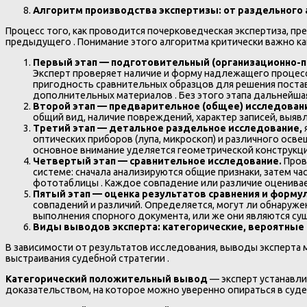
Алгоритм производства экспертизы: от раздельного 
Процесс того, как проводится почерковедческая экспертиза, п
предыдущего . Понимание этого алгоритма критически важно как
Первый этап — подготовительный (организационно-п
Эксперт проверяет наличие и форму надлежащего процесс
пригодность сравнительных образцов для решения поста
дополнительных материалов . Без этого этапа дальнейша
Второй этап — предварительное (общее) исследован
общий вид, наличие повреждений, характер записей, выяв
Третий этап — детальное раздельное исследование,
оптических приборов (лупа, микроскоп) и различного осв
основное внимание уделяется геометрической конструкц
Четвертый этап — сравнительное исследование.
Пров
системе: сначала анализируются общие признаки, затем ч
фототаблицы . Каждое совпадение или различие оценивае
Пятый этап — оценка результатов сравнения и форм
совпадений и различий. Определяется, могут ли обнаруж
выполнения спорного документа, или же они являются су
Виды выводов эксперта: категорические, вероятные 
В зависимости от результатов исследования, выводы эксперта
выстраивания судебной стратегии .
Категорический положительный вывод
— эксперт устанавли
доказательством, на которое можно уверенно опираться в суде