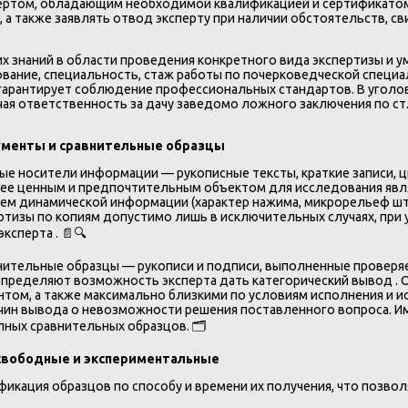
пертом, обладающим необходимой квалификацией и сертификатом
а также заявлять отвод эксперту при наличии обстоятельств, св
 знаний в области проведения конкретного вида экспертизы и у
вание, специальность, стаж работы по почерковедческой специа
 гарантирует соблюдение профессиональных стандартов. В уголо
чая ответственность за дачу заведомо ложного заключения по ст
ументы и сравнительные образцы
е носители информации — рукописные тексты, краткие записи, 
лее ценным и предпочтительным объектом для исследования явля
ем динамической информации (характер нажима, микрорельеф шт
тизы по копиям допустимо лишь в исключительных случаях, при у
ксперта . 📄🔍
внительные образцы — рукописи и подписи, выполненные провер
определяют возможность эксперта дать категорический вывод .
том, а также максимально близкими по условиям исполнения и 
чин вывода о невозможности решения поставленного вопроса. Им
ных сравнительных образцов. 🗂️
свободные и экспериментальные
фикация образцов по способу и времени их получения, что позво