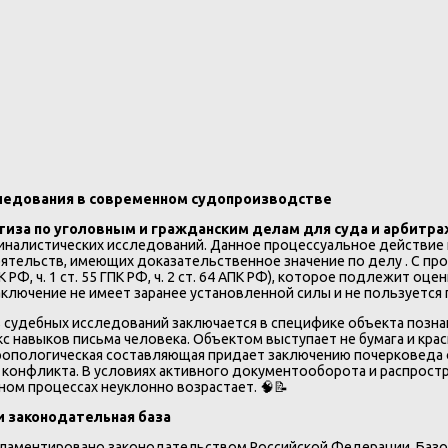
следования в современном судопроизводстве
тиза по уголовным и гражданским делам для суда и арбитра
налистических исследований. Данное процессуальное действие 
ятельств, имеющих доказательственное значение по делу . С про
 РФ, ч. 1 ст. 55 ГПК РФ, ч. 2 ст. 64 АПК РФ), которое подлежит о
заключение не имеет заранее установленной силы и не пользуетс
 судебных исследований заключается в специфике объекта позна
с навыков письма человека. Объектом выступает не бумага и кра
нтропологическая составляющая придает заключению почерковеда о
конфликта. В условиях активного документооборота и распростр
ном процессах неуклонно возрастает. 🧠📝
и законодательная база
гламентировано законодательством Российской Федерации. Баз