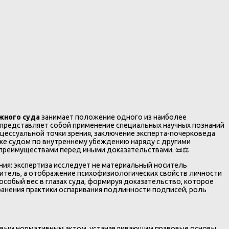
жного суда
занимает положение одного из наиболее
представляет собой применение специальных научных познаний
цессуальной точки зрения, заключение эксперта-почерковеда
ценке судом по внутреннему убеждению наряду с другими
я преимуществами перед иными доказательствами. 📜⚖️
ния: экспертиза исследует не материальный носитель
ситель, а отображение психофизиологических свойств личности
собый вес в глазах суда, формируя доказательство, которое
анения практики оспаривания подлинности подписей, роль
овым нормативным актом, устанавливающим правовые основы,