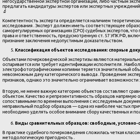
негосударственной экспертной организации, либо частным экс
предлагать кандидатуры экспертов или экспертных учреждений, 
🔬
Компетентность эксперта определяется наличием теоретических
исследования . Эксперт должен иметь соответствующее образо
саморегулируемых организациях (СРО) судебных экспертов, что
права и ответственность, предусмотренную ст. 57 УПК РФ, вклю
признание заключения недопустимым доказательством.
Классификация объектов исследования: спорные док
Объектами почерковедческой экспертизы являются материальны
оспаривается или требует идентификации исполнителя . Наибо
электрофотографическими копиями теряется значительный объ
невозможным дачу категорического вывода . Проведение экспер
признаков, однако это значительно ограничивает возможности э
Вторую, не менее важную категорию объектов составляют сра
объектом. Качество и репрезентативность образцов напрямую 
сопоставимыми по времени выполнения с исследуемым докумен
неправильный подбор образцов — одна из наиболее частых при
необходимо уделять особое внимание сбору качественных и пол
Виды сравнительных образцов: свободные, условно-
В практике судебного почерковедения сложилась четкая класси
методологическую пригодность .