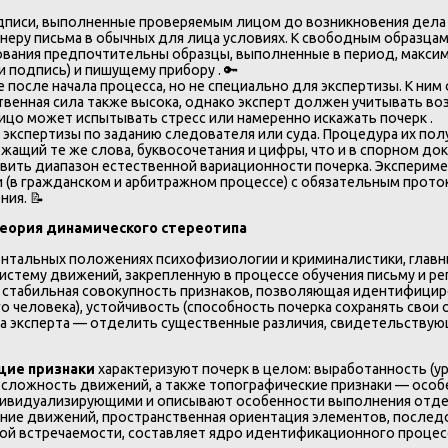
писи, выполненные проверяемым лицом до возникновения дела и 
ру письма в обычных для лица условиях. К свободным образцам 
дования предпочтительны образцы, выполненные в период, максим
 подпись) и пишущему прибору . 🔑
 после начала процесса, но не специально для экспертизы. К ним 
твенная сила также высока, однако эксперт должен учитывать в
ицо может испытывать стресс или намеренно искажать почерк .
кспертизы по заданию следователя или суда. Процедура их получе
ржащий те же слова, буквосочетания и цифры, что и в спорном д
явить диапазон естественной вариационности почерка. Эксперим
ии (в гражданском и арбитражном процессе) с обязательным про
ия. 📝
теория динамического стереотипа
нтальных положениях психофизиологии и криминалистики, главны
систему движений, закрепленную в процессе обучения письму и р
стабильная совокупность признаков, позволяющая идентифициро
 человека), устойчивость (способность почерка сохранять свои 
ча эксперта — отделить существенные различия, свидетельствую
ие признаки
характеризуют почерк в целом: выработанность (ур
), сложность движений, а также топографические признаки — особе
ивидуализирующими и описывают особенности выполнения отдел
ление движений, пространственная ориентация элементов, послед
ой встречаемости, составляет ядро идентификационного процес