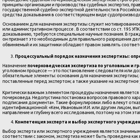
принципы организации и производства судебных экспертиз, прав
государственной судебно-экспертной деятельности в Российск
средства доказывания в соответствующем виде судопроизводс
Основанием для назначения экспертизы служит мотивированное
или административном процессе . В соответствии со ст. 195 УПК 
доказыванию, требуются специальные научные познания. В гражд
он признает это необходимым для правильного разрешения дел
обвиняемый и их защитники обладают правом заявлять соответс
Процессуальный порядок назначения экспертизы: опр
Назначение
почерковедческая экспертиза по уголовным и г
уголовном процессе — это постановление следователя или до
обязательные элементы: основания для назначения экспертизы;
поставленные перед экспертом; а также указание на экспертное
Критически важным элементом процедуры назначения является
почерковеда. Недопустима постановка вопросов правового хара
подписания документа». Такие формулировки либо влекут отка
идентификационной: «Кем, Ивановым И.И. или другим лицом, вып
направление и глубину всего исследования, поэтому на этом э
Компетенция эксперта и выбор экспертного учрежде
Выбор эксперта или экспертного учреждения является значимым
соответствии с законом, экспертиза может быть проведена как