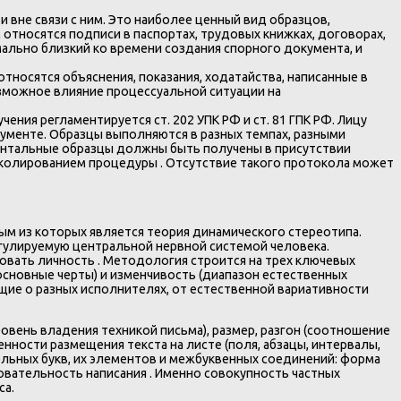
вне связи с ним. Это наиболее ценный вид образцов,
относятся подписи в паспортах, трудовых книжках, договорах,
ально близкий ко времени создания спорного документа, и
относятся объяснения, показания, ходатайства, написанные в
озможное влияние процессуальной ситуации на
ния регламентируется ст. 202 УПК РФ и ст. 81 ГПК РФ. Лицу
окументе. Образцы выполняются в разных темпах, разными
ентальные образцы должны быть получены в присутствии
токолированием процедуры . Отсутствие такого протокола может
м из которых является теория динамического стереотипа.
егулируемую центральной нервной системой человека.
вать личность . Методология строится на трех ключевых
основные черты) и изменчивость (диапазон естественных
щие о разных исполнителях, от естественной вариативности
овень владения техникой письма), размер, разгон (соотношение
нности размещения текста на листе (поля, абзацы, интервалы,
ьных букв, их элементов и межбуквенных соединений: форма
овательность написания . Именно совокупность частных
са.