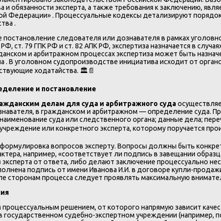
а и обязанности эксперта, а также требования к заключению, явл
ой Федерации» . Процессуальные кодексы детализируют порядок 
тва .
 постановление следователя или дознавателя в рамках уголовн
РФ, ст. 79 ГПК РФ и ст. 82 АПК РФ, экспертиза назначается в слу
анском и арбитражном процессах экспертиза может быть назначена
а . В уголовном судопроизводстве инициатива исходит от орган
твующие ходатайства. 🏛️📄
еделение и постановление
ражданским делам для суда и арбитражного суда
осуществляе
знавателя, в гражданском и арбитражном — определение суда.
 наименование суда или следственного органа; данные дела; пер
 учреждение или конкретного эксперта, которому поручается прои
 формулировка вопросов эксперту. Вопросы должны быть конкре
ктера, например, «соответствует ли подпись в завещании образ
з эксперта от ответа, либо делают заключение процессуально н
олнена подпись от имени Иванова И.И. в договоре купли-продажи
тапе сторонам процесса следует проявлять максимальную внимате
ния
 процессуальным решением, от которого напрямую зависит качес
 в государственном судебно-экспертном учреждении (например, п