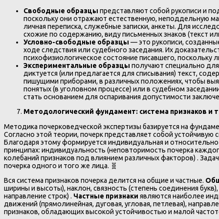
Свободные образцы
представляют собой рукописи и под
поскольку они отражают естественную, неподдельную мане
личная переписка, служебные записки, анкеты. Для иссле
схожие по содержанию, виду письменных знаков (текст или
Условно-свободные образцы
— это рукописи, созданные
ходе следствия или судебного заседания. Их доказательс
психофизиологическое состояние писавшего, поскольку л
Экспериментальные образцы
получают специально для э
диктуется (или предлагается для списывания) текст, соде
пишущими приборами, в различных положениях, чтобы вы
понятых (в уголовном процессе) или в судебном заседан
стать основанием для оспаривания допустимости заключен
Методологический фундамент: система признаков и 
Методика почерковедческой экспертизы базируется на фундаме
Согласно этой теории, почерк представляет собой устойчивую 
Благодаря этому формируется индивидуальная и относительно 
принципах: индивидуальность (неповторимость почерка каждого
колебаний признаков под влиянием различных факторов) . Зада
почерка одного и того же лица. 🧬
Вся система признаков почерка делится на общие и частные.
Общ
ширины и высоты), наклон, связность (степень соединения букв
направление строк) .
Частные признаки
являются наиболее инд
движений (прямолинейная, дуговая, угловая, петлевая), направ
признаков, обладающих высокой устойчивостью и малой частот