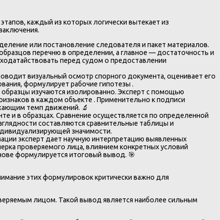
этапов, каждый из которых логически вытекает из
заключения.
деление или постановление следователя и пакет материалов.
образцов перечню в определении, а главное — достаточность и
 ходатайствовать перед судом о предоставлении
проводит визуальный осмотр спорного документа, оценивает его
ования, формулирует рабочие гипотезы .
 образцы изучаются изолированно. Эксперт с помощью
признаков в каждом объекте . Применительно к подписи
жающим темп движений. 🔬
те и в образцах. Сравнение осуществляется по определенной
 наглядности составляются сравнительные таблицы и
индивидуализирующей значимости.
мации эксперт дает научную интерпретацию выявленных
черка проверяемого лица, влиянием конкретных условий
нове формулируется итоговый вывод. 🎯
онимание этих формулировок критически важно для
оверяемым лицом. Такой вывод является наиболее сильным