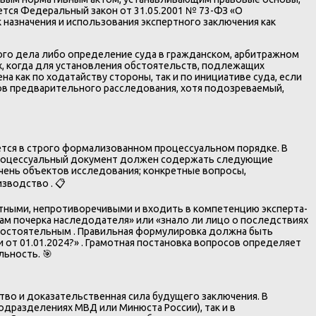
яется Федеральный закон от 31.05.2001 № 73-ФЗ «О
назначения и использования экспертного заключения как
ого дела либо определение суда в гражданском, арбитражном
чаях, когда для установления обстоятельств, подлежащих
 как по ходатайству стороны, так и по инициативе суда, если
ов предварительного расследования, хотя подозреваемый,
тся в строго формализованном процессуальном порядке. В
 Процессуальный документ должен содержать следующие
ечень объектов исследования; конкретные вопросы,
зводство . 📋
тными, непротиворечивыми и входить в компетенцию эксперта-
цам почерка наследодателя» или «знало ли лицо о последствиях
есостоятельным . Правильная формулировка должна быть
 от 01.01.2024?» . Грамотная постановка вопросов определяет
льность. 🎯
тво и доказательственная сила будущего заключения. В
одразделениях МВД или Минюста России), так и в