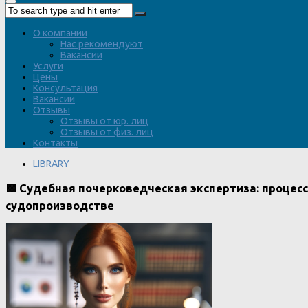
О компании
Нас рекомендуют
Вакансии
Услуги
Цены
Консультация
Вакансии
Отзывы
Отзывы от юр. лиц
Отзывы от физ. лиц
Контакты
LIBRARY
🟩 Судебная почерковедческая экспертиза: процес
судопроизводстве