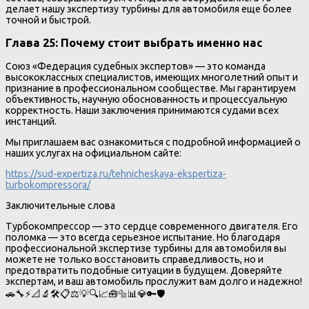
делает нашу экспертизу турбины для автомобиля еще более
точной и быстрой.
Глава 25: Почему стоит выбрать именно нас
Союз «Федерация судебных экспертов» — это команда
высококлассных специалистов, имеющих многолетний опыт и
признание в профессиональном сообществе. Мы гарантируем
объективность, научную обоснованность и процессуальную
корректность. Наши заключения принимаются судами всех
инстанций.
Мы приглашаем вас ознакомиться с подробной информацией о
наших услугах на официальном сайте:
https://sud-expertiza.ru/tehnicheskaya-ekspertiza-
turbokompressora/
Заключительные слова
Турбокомпрессор — это сердце современного двигателя. Его
поломка — это всегда серьезное испытание. Но благодаря
профессиональной экспертизе турбины для автомобиля вы
можете не только восстановить справедливость, но и
предотвратить подобные ситуации в будущем. Доверяйте
экспертам, и ваш автомобиль прослужит вам долго и надежно!
🚗🔧⚡📐🔬🛠️📋⚖️💡🔍📈🧰🔩📊💎🔑🛡️