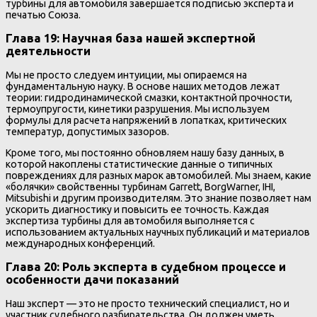
турбины для автомобиля завершается подписью эксперта и
печатью Союза.
Глава 19: Научная база нашей экспертной
деятельности
Мы не просто следуем интуиции, мы опираемся на
фундаментальную науку. В основе наших методов лежат
теории: гидродинамической смазки, контактной прочности,
термоупругости, кинетики разрушения. Мы используем
формулы для расчета напряжений в лопатках, критических
температур, допустимых зазоров.
Кроме того, мы постоянно обновляем нашу базу данных, в
которой накоплены статистические данные о типичных
повреждениях для разных марок автомобилей. Мы знаем, какие
«болячки» свойственны турбинам Garrett, BorgWarner, IHI,
Mitsubishi и другим производителям. Это знание позволяет нам
ускорить диагностику и повысить ее точность. Каждая
экспертиза турбины для автомобиля выполняется с
использованием актуальных научных публикаций и материалов
международных конференций.
Глава 20: Роль эксперта в судебном процессе и
особенности дачи показаний
Наш эксперт — это не просто технический специалист, но и
участник судебного разбирательства. Он должен уметь