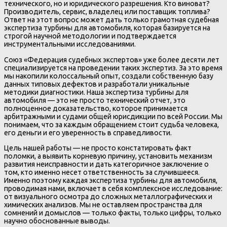
технического, но и юридического разрешения. Кто виноват?
Производитель, сервис, владелец или поставщик топлива?
Ответ на этот вопрос может дать только грамотная судебная
экспертиза турбины для автомобиля, которая базируется на
строгой научной методологии и подтверждается
инструментальными исследованиями.
Союз «Федерация судебных экспертов» уже более десяти лет
специализируется на проведении таких экспертиз. За это время
мы накопили колоссальный опыт, создали собственную базу
данных типовых дефектов и разработали уникальные
методики диагностики. Наша экспертиза турбины для
автомобиля — это не просто технический отчет, это
полноценное доказательство, которое принимается
арбитражными и судами общей юрисдикции по всей России. Мы
понимаем, что за каждым обращением стоит судьба человека,
его деньги и его уверенность в справедливости.
Цель нашей работы — не просто констатировать факт
поломки, а выявить корневую причину, установить механизм
развития неисправности и дать категоричное заключение о
том, кто именно несет ответственность за случившееся.
Именно поэтому каждая экспертиза турбины для автомобиля,
проводимая нами, включает в себя комплексное исследование:
от визуального осмотра до сложных металлографических и
химических анализов. Мы не оставляем пространства для
сомнений и домыслов — только факты, только цифры, только
научно обоснованные выводы.