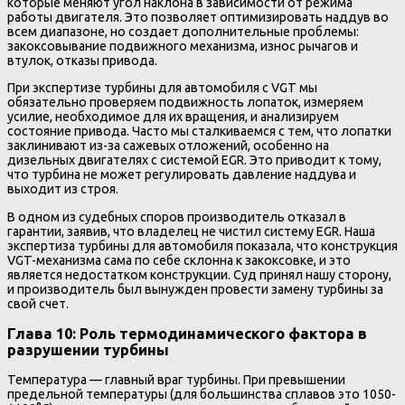
которые меняют угол наклона в зависимости от режима
работы двигателя. Это позволяет оптимизировать наддув во
всем диапазоне, но создает дополнительные проблемы:
закоксовывание подвижного механизма, износ рычагов и
втулок, отказы привода.
При экспертизе турбины для автомобиля с VGT мы
обязательно проверяем подвижность лопаток, измеряем
усилие, необходимое для их вращения, и анализируем
состояние привода. Часто мы сталкиваемся с тем, что лопатки
заклинивают из-за сажевых отложений, особенно на
дизельных двигателях с системой EGR. Это приводит к тому,
что турбина не может регулировать давление наддува и
выходит из строя.
В одном из судебных споров производитель отказал в
гарантии, заявив, что владелец не чистил систему EGR. Наша
экспертиза турбины для автомобиля показала, что конструкция
VGT-механизма сама по себе склонна к закоксовке, и это
является недостатком конструкции. Суд принял нашу сторону,
и производитель был вынужден провести замену турбины за
свой счет.
Глава 10: Роль термодинамического фактора в
разрушении турбины
Температура — главный враг турбины. При превышении
предельной температуры (для большинства сплавов это 1050-