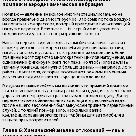
помпаж и аэродинамическая вибрация
Помпаж — явление, знакомое многим специалистам, но не
всегда правильно диагностируемое. Это срыв потока воздуха
на лопатках компрессора, который приводит к пульсирующей
нагрузке на ротор. Результат — быстрый износ упорного
подшипника и усталостное разрушение колеса.
Наша экспертиза турбины для автомобиля включает анализ
геометрии колеса компрессора. Мы ищем признаки эрозии,
изгиба лопаток и усталостных трещин в их основании. Если
трещины носят характер многократных циклов нагружения, мы
однозначно фиксируем факт помпажа. Но чтобы определить
причину помпажа, нам нужно больше данных — например, логи
работы двигателя, которые показывают режимы изменения
давления наддува и частоты вращения коленвала.
В одном из наших кейсов мы выявили, что причиной помпажа
стала неисправность датчика расхода воздуха, из-за чего блок
управления неправильно рассчитывал топливоподачу. Дилер,
первоначально обвинивший владельца в агрессивной езде,
после нашего заключения был вынужден признать гарантийный
случай. Это яркий пример того, насколько важна
квалифицированная экспертиза турбины для автомобиля в
защите прав потребителей.
Глава 6: Химический анализ отложений — язык
масла и топлива