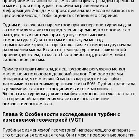
проверяем масляный насос, масляный фильтр, радиатор масла
и магистрали на предмет наличия загрязнений или
деформаций. Иногда мы проводим анализ масла на вязкость и
щелочное число, чтобы оценить степень его старения.
Одним из ключевых параметров при экспертизе турбины для
автомобиля является определение времени, которое масло
находилось в системе при недопустимо высоких
температурах. Для этого мы используем метод
термогравиметрии, который показывает температуру начала
разложения масла. Если эта температура ниже заявленной
производителем, то масло было либо поддельным, либо
сильно перегретым.
Пример из практики: владелец грузовика регулярно менял
масло, но использовал дешевый аналог. При осмотре мы
обнаружили, что масляный канал в картридже был забит
лаковыми отложениями практически на 80%. Турбина работала
в режиме масляного голодания и в итоге заклинила.
Экспертиза турбины для автомобиля однозначно указала на то,
что причиной разрушения является использование
некачественного масла.
Глава 9: Особенности исследования турбин с
изменяемой геометрией (VGT)
Турбины с изменяемой геометрией направляющего аппарата —
это отдельная сложная тема. Они имеют поворотные лопатки,