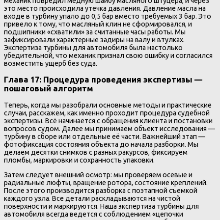
механик повредил медную шайбу масляного штуцера, и через
это место происходила утечка давления. Давление масла на
входе в турбину упало до 0,5 бар вместо требуемых 3 бар. Это
привело к тому, что масляный клин не сформировался, и
подшипники «схватили» за считанные часы работы. Мы
зафиксировали характерные задиры на валу и втулках.
Экспертиза турбины для автомобиля была настолько
убедительной, что механик признал свою ошибку и согласился
возместить ущерб без суда.
Глава 17: Процедура проведения экспертизы —
пошаговый алгоритм
Теперь, когда мы разобрали основные методы и практические
случаи, расскажем, как именно проходит процедура судебной
экспертизы. Всё начинается с обращения клиента и постановки
вопросов судом. Далее мы принимаем объект исследования —
турбину в сборе или отдельные её части. Важнейший этап —
фотофиксация состояния объекта до начала разборки. Мы
делаем десятки снимков с разных ракурсов, фиксируем
пломбы, маркировки и сохранность упаковки.
Затем следует внешний осмотр: мы проверяем осевые и
радиальные люфты, вращение ротора, состояние креплений.
После этого производится разборка с поэтапной съемкой
каждого узла. Все детали раскладываются на чистой
поверхности и маркируются. Наша экспертиза турбины для
автомобиля всегда ведется с соблюдением «цепочки