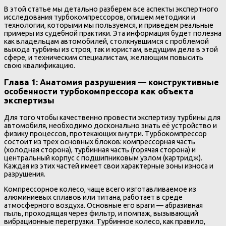
В этой статье мы детально разберем все аспекты экспертного
исследования турбокомпрессоров, опишем методики и
технологии, которыми мы пользуемся, и приведем реальные
примеры из судебной практики. Эта информация будет полезна
как владельцам автомобилей, столкнувшимся с проблемой
выхода турбины из строя, так и юристам, ведущим дела в этой
сфере, и техническим специалистам, желающим повысить
свою квалификацию.
Глава 1: Анатомия разрушения — конструктивные
особенности турбокомпрессора как объекта
экспертизы
Для того чтобы качественно провести экспертизу турбины для
автомобиля, необходимо досконально знать её устройство и
физику процессов, протекающих внутри. Турбокомпрессор
состоит из трех основных блоков: компрессорная часть
(холодная сторона), турбинная часть (горячая сторона) и
центральный корпус с подшипниковым узлом (картридж).
Каждая из этих частей имеет свои характерные зоны износа и
разрушения.
Компрессорное колесо, чаще всего изготавливаемое из
алюминиевых сплавов или титана, работает в среде
атмосферного воздуха. Основные его враги — абразивная
пыль, проходящая через фильтр, и помпаж, вызывающий
вибрационные перегрузки. Турбинное колесо, как правило,