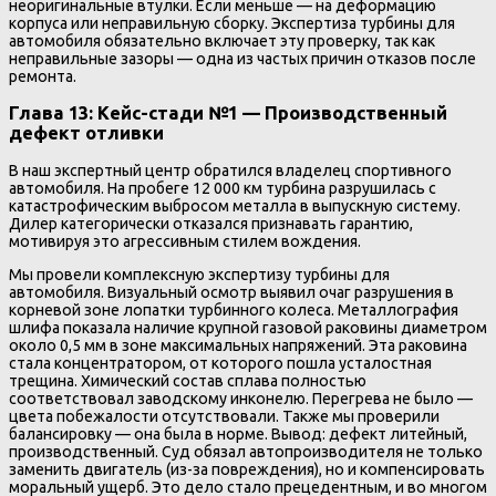
неоригинальные втулки. Если меньше — на деформацию
корпуса или неправильную сборку. Экспертиза турбины для
автомобиля обязательно включает эту проверку, так как
неправильные зазоры — одна из частых причин отказов после
ремонта.
Глава 13: Кейс-стади №1 — Производственный
дефект отливки
В наш экспертный центр обратился владелец спортивного
автомобиля. На пробеге 12 000 км турбина разрушилась с
катастрофическим выбросом металла в выпускную систему.
Дилер категорически отказался признавать гарантию,
мотивируя это агрессивным стилем вождения.
Мы провели комплексную экспертизу турбины для
автомобиля. Визуальный осмотр выявил очаг разрушения в
корневой зоне лопатки турбинного колеса. Металлография
шлифа показала наличие крупной газовой раковины диаметром
около 0,5 мм в зоне максимальных напряжений. Эта раковина
стала концентратором, от которого пошла усталостная
трещина. Химический состав сплава полностью
соответствовал заводскому инконелю. Перегрева не было —
цвета побежалости отсутствовали. Также мы проверили
балансировку — она была в норме. Вывод: дефект литейный,
производственный. Суд обязал автопроизводителя не только
заменить двигатель (из-за повреждения), но и компенсировать
моральный ущерб. Это дело стало прецедентным, и во многом