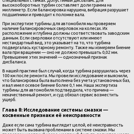
специальных станках. Допустимый дисбаланс для
высокооборотных турбин составляет доли грамма на
миллиметр. Если балансировка нарушена, вибрация разрушает
подшипники и приводит к поломке вала.
При экспертизе турбины для автомобиля мы проверяем
наличие балансировочных сверловок на колесах. Их
расположение и глубина должны соответствовать заводским
данным. Если сверловки отсутствуют или имеют
нестандартный вид, это указывает на то, что турбина
подвергалась кустарному ремонту. Также мы измеряем биение
вала при вращении — оно не должно превышать 0,02 мм.
Превышение этих значений — однозначный признак
дисбаланса.
В нашей практике был случай, когда турбина разрушилась через
100 км после ремонта. Мы провели исследование и выяснили,
что балансировка была выполнена без учета установочных баз,
и вал имел осевое биение более 0,1 мм. Наша экспертиза
турбины для автомобиля подтвердила, что причина —
некачественный ремонт, и суд обязал сервис возместить
ущерб.
Глава 8: Исследование системы смазки —
косвенные признаки её неисправности
Даже если сама турбина выглядит целой, её неисправность
может быть вызвана проблемами в системе смазки. Мы