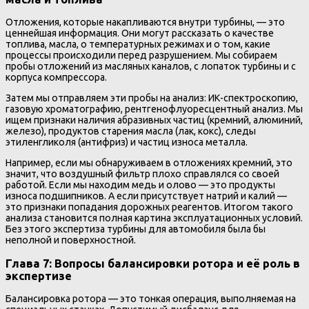
Отложения, которые накапливаются внутри турбины, — это
ценнейшая информация. Они могут рассказать о качестве
топлива, масла, о температурных режимах и о том, какие
процессы происходили перед разрушением. Мы собираем
пробы отложений из масляных каналов, с лопаток турбины и с
корпуса компрессора.
Затем мы отправляем эти пробы на анализ: ИК-спектроскопию,
газовую хроматографию, рентгенофлуоресцентный анализ. Мы
ищем признаки наличия абразивных частиц (кремний, алюминий,
железо), продуктов старения масла (лак, кокс), следы
этиленгликоля (антифриз) и частиц износа металла.
Например, если мы обнаруживаем в отложениях кремний, это
значит, что воздушный фильтр плохо справлялся со своей
работой. Если мы находим медь и олово — это продукты
износа подшипников. А если присутствует натрий и калий —
это признаки попадания дорожных реагентов. Итогом такого
анализа становится полная картина эксплуатационных условий.
Без этого экспертиза турбины для автомобиля была бы
неполной и поверхностной.
Глава 7: Вопросы балансировки ротора и её роль в
экспертизе
Балансировка ротора — это тонкая операция, выполняемая на