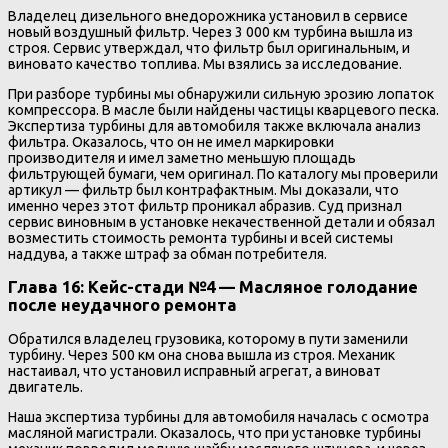
Владелец дизельного внедорожника установил в сервисе
новый воздушный фильтр. Через 3 000 км турбина вышла из
строя. Сервис утверждал, что фильтр был оригинальным, и
виновато качество топлива. Мы взялись за исследование.
При разборе турбины мы обнаружили сильную эрозию лопаток
компрессора. В масле были найдены частицы кварцевого песка.
Экспертиза турбины для автомобиля также включала анализ
фильтра. Оказалось, что он не имел маркировки
производителя и имел заметно меньшую площадь
фильтрующей бумаги, чем оригинал. По каталогу мы проверили
артикул — фильтр был контрафактным. Мы доказали, что
именно через этот фильтр проникал абразив. Суд признал
сервис виновным в установке некачественной детали и обязал
возместить стоимость ремонта турбины и всей системы
наддува, а также штраф за обман потребителя.
Глава 16: Кейс-стади №4 — Масляное голодание
после неудачного ремонта
Обратился владелец грузовика, которому в пути заменили
турбину. Через 500 км она снова вышла из строя. Механик
настаивал, что установил исправный агрегат, а виноват
двигатель.
Наша экспертиза турбины для автомобиля началась с осмотра
масляной магистрали. Оказалось, что при установке турбины