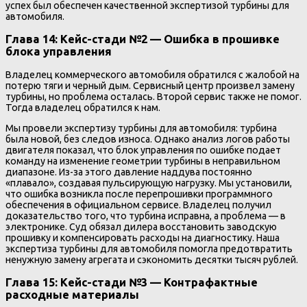
успех был обеспечен качественной экспертизой турбины для
автомобиля.
Глава 14: Кейс-стади №2 — Ошибка в прошивке
блока управления
Владелец коммерческого автомобиля обратился с жалобой на
потерю тяги и черный дым. Сервисный центр произвел замену
турбины, но проблема осталась. Второй сервис также не помог.
Тогда владелец обратился к нам.
Мы провели экспертизу турбины для автомобиля: турбина
была новой, без следов износа. Однако анализ логов работы
двигателя показал, что блок управления по ошибке подает
команду на изменение геометрии турбины в неправильном
диапазоне. Из-за этого давление наддува постоянно
«плавало», создавая пульсирующую нагрузку. Мы установили,
что ошибка возникла после перепрошивки программного
обеспечения в официальном сервисе. Владелец получил
доказательство того, что турбина исправна, а проблема — в
электронике. Суд обязал дилера восстановить заводскую
прошивку и компенсировать расходы на диагностику. Наша
экспертиза турбины для автомобиля помогла предотвратить
ненужную замену агрегата и сэкономить десятки тысяч рублей.
Глава 15: Кейс-стади №3 — Контрафактные
расходные материалы