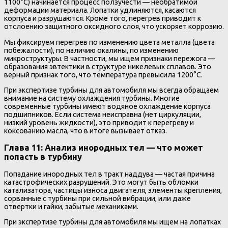
1100°C) начинается процесс ползучести — необратимой
деформации материала. Лопатки удлиняются, касаются
корпуса и разрушаются. Кроме того, перегрев приводит к
отслоению защитного оксидного слоя, что ускоряет коррозию.
Мы фиксируем перегрев по изменению цвета металла (цвета
побежалости), по наличию окалины, по изменению
микроструктуры. В частности, мы ищем признаки пережога —
образования эвтектики в структуре никелевых сплавов. Это
верный признак того, что температура превысила 1200°C.
При экспертизе турбины для автомобиля мы всегда обращаем
внимание на систему охлаждения турбины. Многие
современные турбины имеют водяное охлаждение корпуса
подшипников. Если система неисправна (нет циркуляции,
низкий уровень жидкости), это приводит к перегреву и
коксованию масла, что в итоге вызывает отказ.
Глава 11: Анализ инородных тел — что может
попасть в турбину
Попадание инородных тел в тракт наддува — частая причина
катастрофических разрушений. Это могут быть обломки
катализатора, частицы износа двигателя, элементы крепления,
сорванные с турбины при сильной вибрации, или даже
отвертки и гайки, забытые механиками.
При экспертизе турбины для автомобиля мы ищем на лопатках