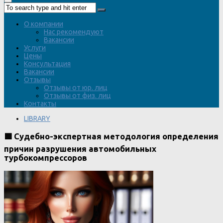
О компании
Нас рекомендуют
Вакансии
Услуги
Цены
Консультация
Вакансии
Отзывы
Отзывы от юр. лиц
Отзывы от физ. лиц
Контакты
LIBRARY
🟩 Судебно-экспертная методология определения
причин разрушения автомобильных
турбокомпрессоров