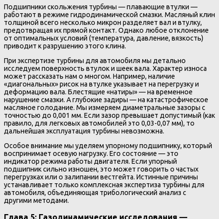
Подшипники скольжения турбины — плавающие втулки —
работают в режиме гидродинамической смазки. Масляный клин
толщиной всего несколько микрон разделяет вал и втулку,
предотвращая их прямой контакт. Однако любое отклонение
от оптимальных условий (температура, давление, вязкость)
приводит к разрушению этого клина.
При экспертизе турбины для автомобиля мы детально
исследуем поверхность втулок и шеек вала. Характер износа
может рассказать нам о многом. Например, наличие
«диагональных» рисок на втулке указывает на перегрузку и
деформацию вала. Блестящие «натиры» — на временное
нарушение смазки. А глубокие задиры — на катастрофическое
масляное голодание. Мы измеряем диаметральные зазоры с
точностью до 0,001 мм. Если зазор превышает допустимый (как
правило, для легковых автомобилей это 0,03-0,07 мм), то
дальнейшая эксплуатация турбины невозможна.
Особое внимание мы уделяем упорному подшипнику, который
воспринимает осевую нагрузку. Его состояние — это
индикатор режима работы двигателя. Если упорный
подшипник сильно изношен, это может говорить о частых
перегрузках или о залипании вестгейта. Истинные причины
устанавливает только комплексная экспертиза турбины для
автомобиля, объединяющая трибологический анализ с
другими методами.
Глава 5: Газодинамические исследования —