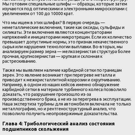
Мы готовим специальные шлифы — образцы, которые затем
изучаются под оптическими и электронными микроскопами с
увеличением от 100 до 10000 крат.
Что мы ищем в этих шлифах? В первую очередь —
неметаллические включения, такие как оксиды, сульфиды и
силикаты. Эти включения являются концентраторами
напряжений и инициаторами микротрещин. Если их количество
превышает допустимые нормы, это признак некачественного
сырья или нарушения технологии выплавки. Во-вторых, мы
анализируем размер зерна — мелкозернистая структура более
прочная, крупнозернистая — хрупкая и склонная к
растрескиванию.
Также мы выявляем наличие карбидной сетки по границам
зерен. Это явление возникает при перегреве металла и
приводит к межкристаллитной коррозии и охрупчиванию.
Например, в одном из наших кейсов именно обнаружение
карбидной сетки в материале турбинного колеса позволило
доказать, что разрушение произошло из-за
производственного брака, а не из-за перегрева в эксплуатации.
Наша экспертиза турбины для автомобиля включала не только
металлографию, но и рентгеноструктурный анализ, что
позволило получить неопровержимые доказательства.
Глава 4: Трибологический анализ состояния
подшипников скольжения