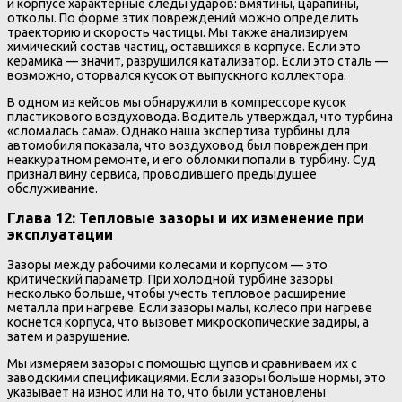
и корпусе характерные следы ударов: вмятины, царапины,
отколы. По форме этих повреждений можно определить
траекторию и скорость частицы. Мы также анализируем
химический состав частиц, оставшихся в корпусе. Если это
керамика — значит, разрушился катализатор. Если это сталь —
возможно, оторвался кусок от выпускного коллектора.
В одном из кейсов мы обнаружили в компрессоре кусок
пластикового воздуховода. Водитель утверждал, что турбина
«сломалась сама». Однако наша экспертиза турбины для
автомобиля показала, что воздуховод был поврежден при
неаккуратном ремонте, и его обломки попали в турбину. Суд
признал вину сервиса, проводившего предыдущее
обслуживание.
Глава 12: Тепловые зазоры и их изменение при
эксплуатации
Зазоры между рабочими колесами и корпусом — это
критический параметр. При холодной турбине зазоры
несколько больше, чтобы учесть тепловое расширение
металла при нагреве. Если зазоры малы, колесо при нагреве
коснется корпуса, что вызовет микроскопические задиры, а
затем и разрушение.
Мы измеряем зазоры с помощью щупов и сравниваем их с
заводскими спецификациями. Если зазоры больше нормы, это
указывает на износ или на то, что были установлены