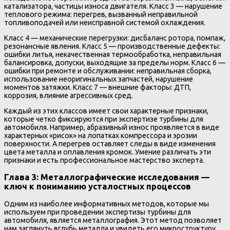
катализатора, частицы износа двигателя. Класс 3 — нарушение
теплового режима: перегрев, вызванный неправильной
топливоподачей или неисправной системой охлаждения.
Класс 4 — механические перегрузки: дисбаланс ротора, помпаж,
резонансные явления. Класс 5 — производственные дефекты:
ошибки литья, некачественная термообработка, неправильная
балансировка, допуски, выходящие за пределы норм. Класс 6 —
ошибки при ремонте и обслуживании: неправильная сборка,
использование неоригинальных запчастей, нарушение
моментов затяжки. Класс 7 — внешние факторы: ДТП,
коррозия, влияние агрессивных сред.
Каждый из этих классов имеет свои характерные признаки,
которые четко фиксируются при экспертизе турбины для
автомобиля. Например, абразивный износ проявляется в виде
характерных «рисок» на лопатках компрессора и эрозии
поверхности. А перегрев оставляет следы в виде изменения
цвета металла и оплавления кромок. Умение различать эти
признаки и есть профессиональное мастерство эксперта.
Глава 3: Металлографические исследования —
ключ к пониманию усталостных процессов
Одним из наиболее информативных методов, которые мы
используем при проведении экспертизы турбины для
автомобиля, является металлография. Этот метод позволяет
нам заглянуть вглубь металла и увидеть его микроструктуру.