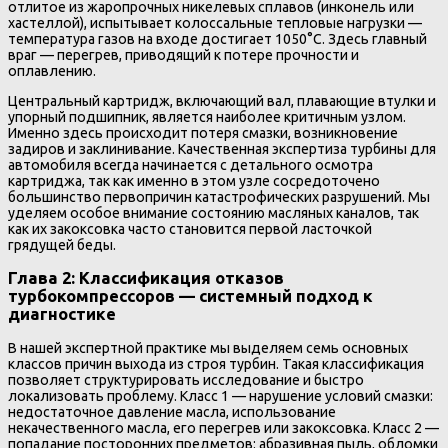
отлитое из жаропрочных никелевых сплавов (инконель или
хастеллой), испытывает колоссальные тепловые нагрузки —
температура газов на входе достигает 1050°C. Здесь главный
враг — перегрев, приводящий к потере прочности и
оплавлению.
Центральный картридж, включающий вал, плавающие втулки и
упорный подшипник, является наиболее критичным узлом.
Именно здесь происходит потеря смазки, возникновение
задиров и заклинивание. Качественная экспертиза турбины для
автомобиля всегда начинается с детального осмотра
картриджа, так как именно в этом узле сосредоточено
большинство первопричин катастрофических разрушений. Мы
уделяем особое внимание состоянию масляных каналов, так
как их закоксовка часто становится первой ласточкой
грядущей беды.
Глава 2: Классификация отказов
турбокомпрессоров — системный подход к
диагностике
В нашей экспертной практике мы выделяем семь основных
классов причин выхода из строя турбин. Такая классификация
позволяет структурировать исследование и быстро
локализовать проблему. Класс 1 — нарушение условий смазки:
недостаточное давление масла, использование
некачественного масла, его перегрев или закоксовка. Класс 2 —
попадание посторонних предметов: абразивная пыль, обломки