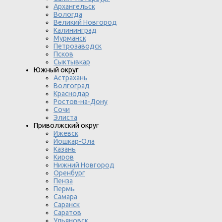
Архангельск
Вологда
Великий Новгород
Калининград
Мурманск
Петрозаводск
Псков
Сыктывкар
Южный округ
Астрахань
Волгоград
Краснодар
Ростов-на-Дону
Сочи
Элиста
Приволжский округ
Ижевск
Йошкар-Ола
Казань
Киров
Нижний Новгород
Оренбург
Пенза
Пермь
Самара
Саранск
Саратов
Ульяновск