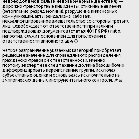
непреодолимой силы и неправомерные действия)
—
дорожно-транспортные инциденты, стихийные явления
(затопление, разряд молнии), разрушение инженерных
коммуникаций, акты вандализма, саботаж,
неквалифицированное вмешательство со стороны третьих
лиц. Освобождает от ответственности при наличии
подтверждающих документов (
статья 401 ГК РФ
) либо,
напротив, служит основанием для привлечения к
ответственности виновного. 🌊🔥💢
Чёткое разграничение указанных категорий приобретает
решающее значение для справедливого распределения
гражданско-правовой ответственности. Именно
поэтому
экспертиза спецтехники
должна безошибочно
дифференцировать перечисленные группы, исключая
субъективные оценки и основываясь исключительно на
эмпирических данных инструментального контроля. 📌⚖️