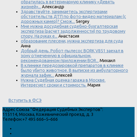
обратилась в ветеринарную клинику «Девять
жизней»...
Александр
Здравствуйте, занимаетесь экспертизами
обстоятельств ДТП по фото-видео материалам (с
дорожных камер)? Смож...
Sergey
Мне нужна досудебная судебно-бухгалтерская
экспертиза (расчет задолженности) по трудовому
спору. На руках е...
Анастасия
образование плесени, нужна экспертиза для суда
Анна
Добрый день. Робот-пылесос BORK V851 заехал в
зону отмеченную в официальном,
рекомендованном приложении BOR...
Михаил
В клинике передозировкой препаратов в клинике
было убито животное. В выписке из амбулаторного
журнала зафик...
Алексей
Нужна Судебная оценка гаража в Москве.
Интересуют сроки и стоимость.
Мария
Вступить в ФСЭ
Адрес
Союза "Федерация Судебных Экспертов"
:
115114
,
Москва
,
Кожевнический проезд, д. 3
Телефон:
+7 495 666–5–666