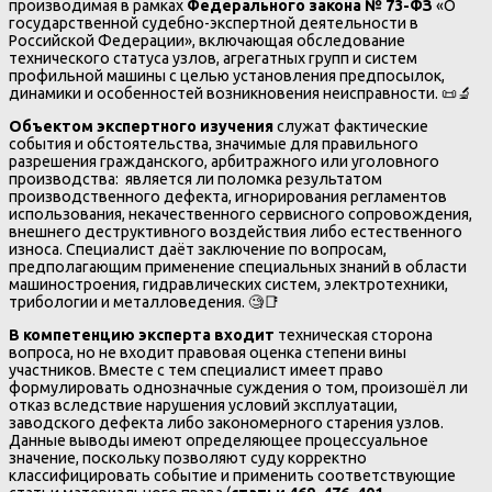
производимая в рамках
Федерального закона № 73-ФЗ
«О
государственной судебно-экспертной деятельности в
Российской Федерации», включающая обследование
технического статуса узлов, агрегатных групп и систем
профильной машины с целью установления предпосылок,
динамики и особенностей возникновения неисправности. 📜🔬
Объектом экспертного изучения
служат фактические
события и обстоятельства, значимые для правильного
разрешения гражданского, арбитражного или уголовного
производства: является ли поломка результатом
производственного дефекта, игнорирования регламентов
использования, некачественного сервисного сопровождения,
внешнего деструктивного воздействия либо естественного
износа. Специалист даёт заключение по вопросам,
предполагающим применение специальных знаний в области
машиностроения, гидравлических систем, электротехники,
трибологии и металловедения. 🧐📑
В компетенцию эксперта входит
техническая сторона
вопроса, но не входит правовая оценка степени вины
участников. Вместе с тем специалист имеет право
формулировать однозначные суждения о том, произошёл ли
отказ вследствие нарушения условий эксплуатации,
заводского дефекта либо закономерного старения узлов.
Данные выводы имеют определяющее процессуальное
значение, поскольку позволяют суду корректно
классифицировать событие и применить соответствующие