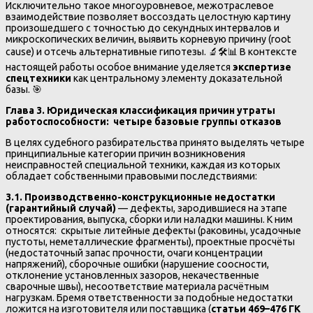
Исключительно такое многоуровневое, межотраслевое
взаимодействие позволяет воссоздать целостную картину
произошедшего с точностью до секундных интервалов и
микроскопических величин, выявить корневую причину (root
cause) и отсечь альтернативные гипотезы. 🔬🛠️📊 В контексте
настоящей работы особое внимание уделяется
экспертизе
спецтехники
как центральному элементу доказательной
базы. 🎯
Глава 3. Юридическая классификация причин утраты
работоспособности: четыре базовые группы отказов
В целях судебного разбирательства принято выделять четыре
принципиальные категории причин возникновения
неисправностей специальной техники, каждая из которых
обладает собственными правовыми последствиями:
3.1. Производственно-конструкционные недостатки
(гарантийный случай)
— дефекты, зародившиеся на этапе
проектирования, выпуска, сборки или наладки машины. К ним
относятся: скрытые литейные дефекты (раковины, усадочные
пустоты, неметаллические фрагменты), проектные просчёты
(недостаточный запас прочности, очаги концентрации
напряжений), сборочные ошибки (нарушение соосности,
отклонение установленных зазоров, некачественные
сварочные швы), несоответствие материала расчётным
нагрузкам. Бремя ответственности за подобные недостатки
ложится на изготовителя или поставщика (
статьи 469–476 ГК