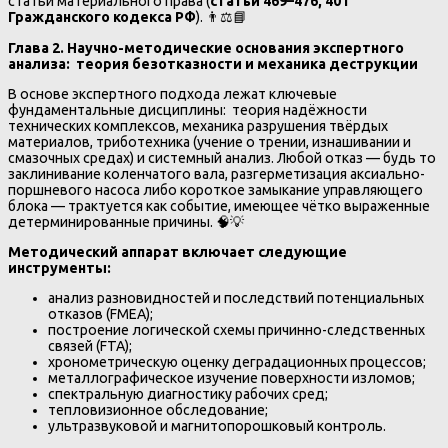
статьи материального права (
статьи 469–476, 401
Гражданского кодекса РФ
). 👨⚖️📘
Глава 2. Научно-методические основания экспертного
анализа: теория безотказности и механика деструкции
В основе экспертного подхода лежат ключевые
фундаментальные дисциплины: теория надёжности
технических комплексов, механика разрушения твёрдых
материалов, триботехника (учение о трении, изнашивании и
смазочных средах) и системный анализ. Любой отказ — будь то
заклинивание коленчатого вала, разгерметизация аксиально-
поршневого насоса либо короткое замыкание управляющего
блока — трактуется как событие, имеющее чётко выраженные
детерминированные причины. 🧠💡
Методический аппарат включает следующие
инструменты:
анализ разновидностей и последствий потенциальных
отказов (FMEA);
построение логической схемы причинно-следственных
связей (FTA);
хронометрическую оценку деградационных процессов;
металлографическое изучение поверхности изломов;
спектральную диагностику рабочих сред;
тепловизионное обследование;
ультразвуковой и магнитопорошковый контроль.