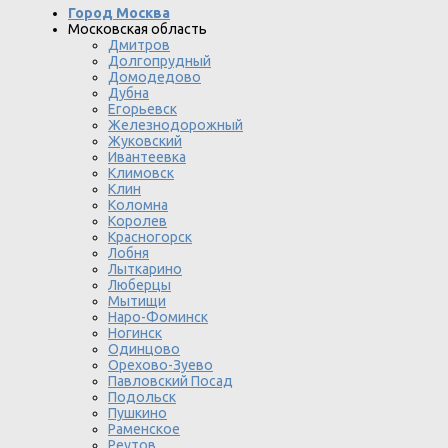
Город Москва
Московская область
Дмитров
Долгопрудный
Домодедово
Дубна
Егорьевск
Железнодорожный
Жуковский
Ивантеевка
Климовск
Клин
Коломна
Королев
Красногорск
Лобня
Лыткарино
Люберцы
Мытищи
Наро-Фоминск
Ногинск
Одинцово
Орехово-Зуево
Павловский Посад
Подольск
Пушкино
Раменское
Реутов