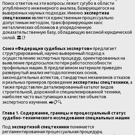
Поиск ответов на эти вопросы лежит сугубо в области
углублённого инженерного анализа, базирующегося на
выверенных научных подходах. Именно
экспертиза
спецтехники
является единственным процессуально
допустимым методом, трансформирующим хаос
металлических обломков в упорядоченную
доказательственную базу, обладающую весомой юридической
силой. 🏛️📑
Союз «Федерация судебных экспертов»
предлагает
структурированный, научно выверенный подход к
осуществлению экспертных процедур, ориентированных на
выявление предпосылок потери работоспособности
профильных машин. В предлагаемом материале приведён
развёрнутый анализ методологических основ,
законодательных аспектов, стандартных механизмов отказов
и реальных примеров проведения
экспертизы спецтехники
, а
также представлен детализированный каталог видов
строительной, дорожной и специализированной техники,
наиболее часто выступающих в качестве объектов
экспертного изучения. 🚜📋🔍
Глава 1. Содержание, границы и процессуальный статус
судебно-технического исследования специальных машин
Под
экспертизой спецтехники
понимается
регламентированная процессуальная процедура,