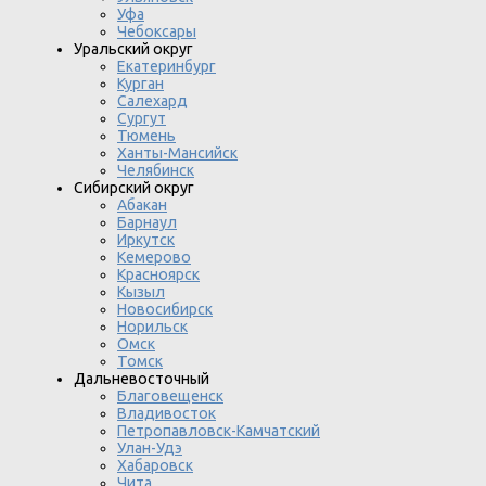
Уфа
Чебоксары
Уральский округ
Екатеринбург
Курган
Салехард
Сургут
Тюмень
Ханты-Мансийск
Челябинск
Сибирский округ
Абакан
Барнаул
Иркутск
Кемерово
Красноярск
Кызыл
Новосибирск
Норильск
Омск
Томск
Дальневосточный
Благовещенск
Владивосток
Петропавловск-Камчатский
Улан-Удэ
Хабаровск
Чита