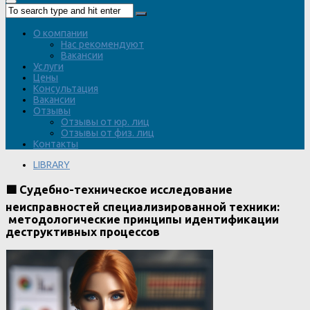
О компании
Нас рекомендуют
Вакансии
Услуги
Цены
Консультация
Вакансии
Отзывы
Отзывы от юр. лиц
Отзывы от физ. лиц
Контакты
LIBRARY
🟩 Судебно-техническое исследование
неисправностей специализированной техники:
методологические принципы идентификации
деструктивных процессов