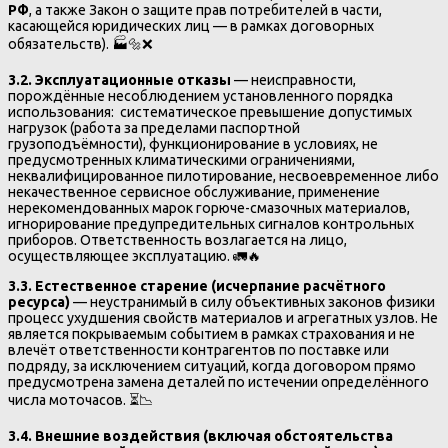
РФ
, а также Закон о защите прав потребителей в части,
касающейся юридических лиц — в рамках договорных
обязательств). 🏭🔩❌
3.2. Эксплуатационные отказы
— неисправности,
порождённые несоблюдением установленного порядка
использования: систематическое превышение допустимых
нагрузок (работа за пределами паспортной
грузоподъёмности), функционирование в условиях, не
предусмотренных климатическими ограничениями,
неквалифицированное пилотирование, несвоевременное либо
некачественное сервисное обслуживание, применение
нерекомендованных марок горюче-смазочных материалов,
игнорирование предупредительных сигналов контрольных
приборов. Ответственность возлагается на лицо,
осуществляющее эксплуатацию. 🚛🔥
3.3. Естественное старение (исчерпание расчётного
ресурса)
— неустранимый в силу объективных законов физики
процесс ухудшения свойств материалов и агрегатных узлов. Не
является покрываемым событием в рамках страхования и не
влечёт ответственности контрагентов по поставке или
подряду, за исключением ситуаций, когда договором прямо
предусмотрена замена деталей по истечении определённого
числа моточасов. ⏳📉
3.4. Внешние воздействия (включая обстоятельства