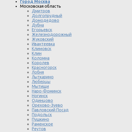
Город Москва
Московская область
Дмитров
Долгопрудный
Домодедово
Дубна
Егорьевск
Железнодорожный
Жуковский
Ивантеевка
Климовск
Клин
Коломна
Королев
Красногорск
Лобня
Лыткарино
Люберцы
Мытищи
Наро-Фоминск
Ногинск
Одинцово
Орехово-Зуево
Павловский Посад
Подольск
Пушкино
Раменское
Реутов