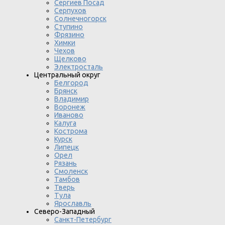
Сергиев Посад
Серпухов
Солнечногорск
Ступино
Фрязино
Химки
Чехов
Щелково
Электросталь
Центральный округ
Белгород
Брянск
Владимир
Воронеж
Иваново
Калуга
Кострома
Курск
Липецк
Орел
Рязань
Смоленск
Тамбов
Тверь
Тула
Ярославль
Северо-Западный
Санкт-Петербург