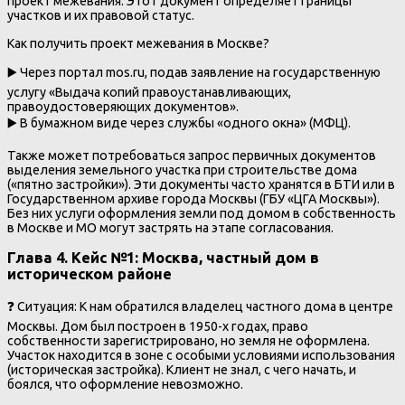
проект межевания. Этот документ определяет границы
участков и их правовой статус.
Как получить проект межевания в Москве?
▶️ Через портал mos.ru, подав заявление на государственную
услугу «Выдача копий правоустанавливающих,
правоудостоверяющих документов».
▶️ В бумажном виде через службы «одного окна» (МФЦ).
Также может потребоваться запрос первичных документов
выделения земельного участка при строительстве дома
(«пятно застройки»). Эти документы часто хранятся в БТИ или в
Государственном архиве города Москвы (ГБУ «ЦГА Москвы»).
Без них услуги оформления земли под домом в собственность
в Москве и МО могут застрять на этапе согласования.
Глава 4. Кейс №1: Москва, частный дом в
историческом районе
❓ Ситуация: К нам обратился владелец частного дома в центре
Москвы. Дом был построен в 1950-х годах, право
собственности зарегистрировано, но земля не оформлена.
Участок находится в зоне с особыми условиями использования
(историческая застройка). Клиент не знал, с чего начать, и
боялся, что оформление невозможно.