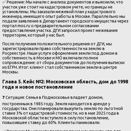
✅ Решение: Мы начали с анализа документов и выяснили, что
участок уже стоит на кадастровом учете, но границы не
установлены. Мы заказали межевой план у кадастрового
инженера, имеющего опыт работы в Москве. Параллельно мы
подали заявление в Департамент городского имущества через
портал mos.ru о предварительном согласовании
предоставления участка. ДГИ запросил проект межевания
территории, который у нас был.
После получения положительного решения от ДГИ, мы
зарегистрировали право собственности на землю в
Росреестре. Наши услуги оформления земли под домом в
собственность в Москве и МО включали полное
сопровождение: от сбора документов до получения выписки
из ЕГРН. Итог: клиент стал собственником земли в центре
Москвы.
Глава 5. Кейс №2: Московская область, дом до 1998
года и новое постановление
❓ Ситуация: Семья в Подмосковье владеет домом,
построенным в 1985 году. Земля находится в аренде у
государства. Они планировали выкупить землю по льготной
ставке 3% от кадастровой стоимости, но в мае 2025 года в
Московской области вступило в силу постановление,
повысившее ставку до 60%. Клиенты паниковали.