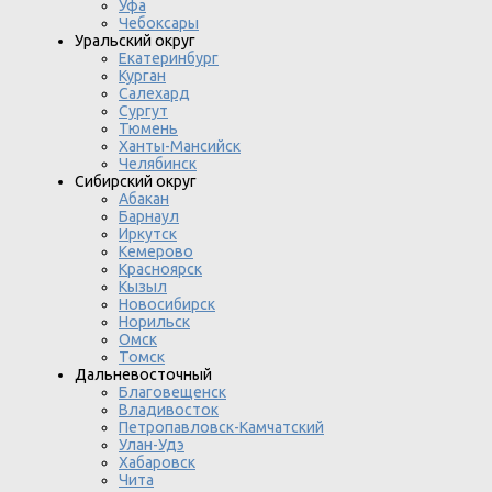
Уфа
Чебоксары
Уральский округ
Екатеринбург
Курган
Салехард
Сургут
Тюмень
Ханты-Мансийск
Челябинск
Сибирский округ
Абакан
Барнаул
Иркутск
Кемерово
Красноярск
Кызыл
Новосибирск
Норильск
Омск
Томск
Дальневосточный
Благовещенск
Владивосток
Петропавловск-Камчатский
Улан-Удэ
Хабаровск
Чита