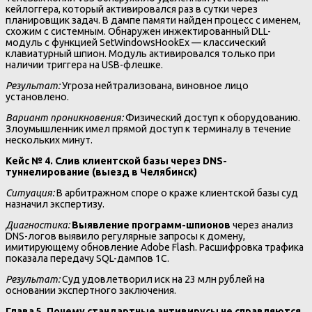
кейлоггера, который активировался раз в сутки через
планировщик задач. В дампе памяти найден процесс с именем,
схожим с системным. Обнаружен инжектированный DLL-
модуль с функцией SetWindowsHookEx — классический
клавиатурный шпион. Модуль активировался только при
наличии триггера на USB-флешке.
Результат:
Угроза нейтрализована, виновное лицо
установлено.
Вариант проникновения:
Физический доступ к оборудованию.
Злоумышленник имел прямой доступ к терминалу в течение
нескольких минут.
Кейс № 4. Слив клиентской базы через DNS-
туннелирование (выезд в Челябинск)
Ситуация:
В арбитражном споре о краже клиентской базы суд
назначил экспертизу.
Диагностика:
Выявление программ-шпионов
через анализ
DNS-логов выявило регулярные запросы к домену,
имитирующему обновление Adobe Flash. Расшифровка трафика
показала передачу SQL-дампов 1С.
Результат:
Суд удовлетворил иск на 23 млн рублей на
основании экспертного заключения.
Глава 5. Почему стандартные антивирусы не справляются