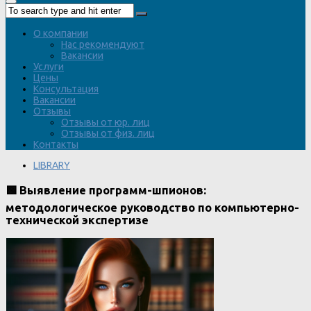
О компании
Нас рекомендуют
Вакансии
Услуги
Цены
Консультация
Вакансии
Отзывы
Отзывы от юр. лиц
Отзывы от физ. лиц
Контакты
LIBRARY
🟩 Выявление программ-шпионов:
методологическое руководство по компьютерно-
технической экспертизе