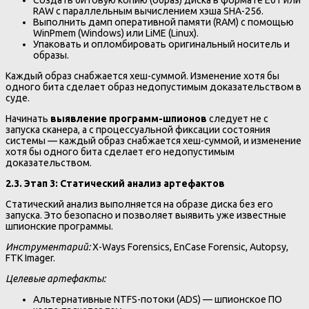
RAW с параллельным вычислением хэша SHA-256.
Выполнить дамп оперативной памяти (RAM) с помощью
WinPmem (Windows) или LiME (Linux).
Упаковать и опломбировать оригинальный носитель и
образы.
Каждый образ снабжается хеш-суммой. Изменение хотя бы
одного бита сделает образ недопустимым доказательством в
суде.
Начинать
выявление программ-шпионов
следует не с
запуска сканера, а с процессуальной фиксации состояния
системы — каждый образ снабжается хеш-суммой, и изменение
хотя бы одного бита сделает его недопустимым
доказательством.
2.3. Этап 3: Статический анализ артефактов
Статический анализ выполняется на образе диска без его
запуска. Это безопасно и позволяет выявить уже известные
шпионские программы.
Инструментарий:
X-Ways Forensics, EnCase Forensic, Autopsy,
FTK Imager.
Целевые артефакты:
Альтернативные NTFS-потоки (ADS) — шпионское ПО