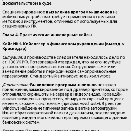
доказательством в суде.
Специализированное
выявление программ-шпионов
на
мобильных устройствах требует применения отдельных
методик и инструментов, отличных от используемых для
стационарных ПК.
Глава 4. Практические инженерные кейсы
Кейс № 1. Кейлоггер в финансовом учреждении (выезд в
Краснодар)
Ситуация:
В производстве следователя находилось дело по
ст. 138 УК РФ. Потерпевший утверждал, что на его ноутбуке
установлена программа слежения. Сотрудники заметили
замедление работы и периодические самопроизвольные
перезагрузки. Стандартный антивирус не выявил угроз.
Диагностика:
Выявление программ-шпионов
показало
приложение, замаскированное под драйвер принтера, которое
отправляло скриншоты на сервер в Нидерландах. Проведён
анализ запущенных процессов, обнаружен скрытый процесс с
именем, схожим с системным (префикс «svchost»). В реестре
Windows найдена нетипичная запись в ветке автозагрузки.
Изъят образ оперативной памяти для анализа, подтверждено
наличие резидентного кейлоггера, перехватывающего данные
банковских систем.
Результат:
Заключение эксперта легло в основу