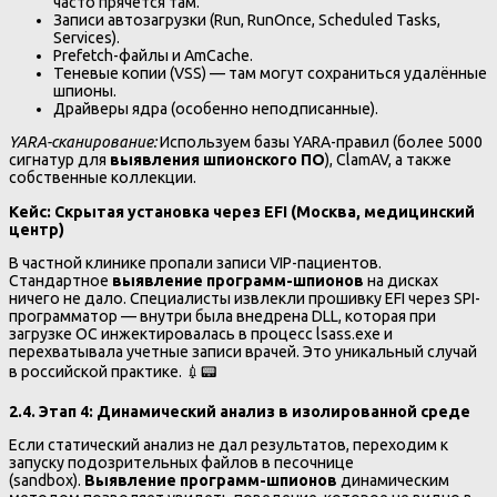
часто прячется там.
Записи автозагрузки (Run, RunOnce, Scheduled Tasks,
Services).
Prefetch-файлы и AmCache.
Теневые копии (VSS) — там могут сохраниться удалённые
шпионы.
Драйверы ядра (особенно неподписанные).
YARA-сканирование:
Используем базы YARA-правил (более 5000
сигнатур для
выявления шпионского ПО
), ClamAV, а также
собственные коллекции.
Кейс: Скрытая установка через EFI (Москва, медицинский
центр)
В частной клинике пропали записи VIP-пациентов.
Стандартное
выявление программ-шпионов
на дисках
ничего не дало. Специалисты извлекли прошивку EFI через SPI-
программатор — внутри была внедрена DLL, которая при
загрузке ОС инжектировалась в процесс lsass.exe и
перехватывала учетные записи врачей. Это уникальный случай
в российской практике. 💉📟
2.4. Этап 4: Динамический анализ в изолированной среде
Если статический анализ не дал результатов, переходим к
запуску подозрительных файлов в песочнице
(sandbox).
Выявление программ-шпионов
динамическим