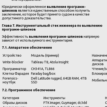
Юридически оформленное
выявление программ-
шпионов
является единственным способом получить
заключение, которое будет принято судом в качестве
допустимого доказательства.
Глава 7. Инструментальный стек инженера по выявлению
программ-шпионов
Эффективность
выявления программ-шпионов
напрямую
зависит от используемого инструментария.
7.1. Аппаратное обеспечение
Устройство
Модель (пример)
Назначен
Аппаратн
Write-blocker
Tableau T8, Atola Insight
дисков
Программатор
CH341A, TL866
Чтение/за
Клетка Фарадея
Faraday bag/box
Блокиров
Forensics-
Dell Latitude rugged, 64GB RAM, 4TB
Мобильна
ноутбук
SSD
7.2. Программное обеспечение
Категория
Инструменты
Н
Образы дисков
FTK Imager, Guymager, dc3dd
С