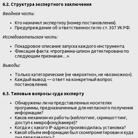
6.2. Структура экспертного заключения
Вводная часть:
Кто назначил экспертизу (номер постановления).
Предупреждение об ответственности по ст. 307 УК РФ.
Исследовательская часть:
Покадровое описание запуска каждого инструмента.
Фиксация факта: «программа-шпион детектирована по
следующим признакам…».
Выводы:
Только категорические (не «вероятно», не «возможно»).
Каждый вывод — ответ на конкретный вопрос
постановления.
6.3. Типовые вопросы суда эксперту
Обнаружены ли на представленных носителях
программы, предназначенные для негласного получения
информации?
Каков механизм их работы (кейлоггинг, скриншоттинг,
доступ к микрофону/камере)?
Когда и с какого IP-адреса производилась установка?
Какой объём информации был скомпрометирован и куда
она передавалась?