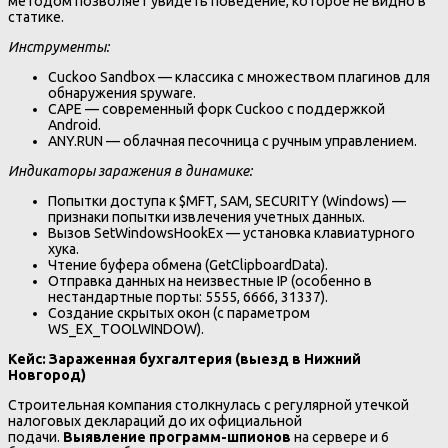
методом позволяет увидеть поведение, которое не видно в
статике.
Инструменты:
Cuckoo Sandbox — классика с множеством плагинов для
обнаружения spyware.
CAPE — современный форк Cuckoo с поддержкой
Android.
ANY.RUN — облачная песочница с ручным управлением.
Индикаторы заражения в динамике:
Попытки доступа к $MFT, SAM, SECURITY (Windows) —
признаки попытки извлечения учетных данных.
Вызов SetWindowsHookEx — установка клавиатурного
хука.
Чтение буфера обмена (GetClipboardData).
Отправка данных на неизвестные IP (особенно в
нестандартные порты: 5555, 6666, 31337).
Создание скрытых окон (с параметром
WS_EX_TOOLWINDOW).
Кейс: Зараженная бухгалтерия (выезд в Нижний
Новгород)
Строительная компания столкнулась с регулярной утечкой
налоговых деклараций до их официальной
подачи.
Выявление программ-шпионов
на сервере и 6