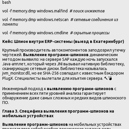
bash
vol -f memory.dmp windows.malfind
# поиск инжектов
vol -f memory.dmp windows.netscan
# сетевые соединения из
памяти
vol -f memory.dmp windows.cmdline
# скрытые процессы
Кейс: Шпион внутри ERP-системы (выезд в Екатеринбург)
Крупный производитель автокомпонентов заподозрил утечку
чертежей.
Выявление программ-шпионов
динамическим
методом выявило: на сервере SAP каждую ночь запускался
Java-апплет, который через JNI вызывал нативную библиотеку,
сканирующую сетевые диски. Библиотека называлась
jvm_monitor.dll, но ее SHA-256 совпадал с известным бэкдором
PlugX. Специалисты вылетали для изъятия сервера. 🔨💣
Инженерный подход к
выявлению программ-шпионов
с
применением всех пяти уровней анализа гарантирует
обнаружение даже самых сложных и редких видов шпионского
ПО.
Глава 3. Специфика выявления программ-шпионов на
мобильных устройствах
Выявление программ-шпионов
на мобильных устройствах