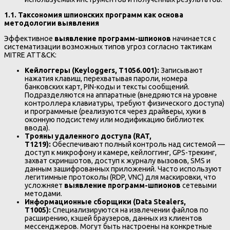
1.1. Таксономия шпионских программ как основа
методологии выявления
Эффективное
выявление программ-шпионов
начинается с
систематизации возможных типов угроз согласно тактикам
MITRE ATT&CK:
Кейлоггеры (Keyloggers, T1056.001):
Записывают
нажатия клавиш, перехватывая пароли, номера
банковских карт, PIN-коды и тексты сообщений.
Подразделяются на аппаратные (внедряются на уровне
контроллера клавиатуры, требуют физического доступа)
и программные (реализуются через драйверы, хуки в
оконную подсистему или модификацию библиотек
ввода).
Трояны удаленного доступа (RAT,
T1219):
Обеспечивают полный контроль над системой —
доступ к микрофону и камере, кейлоггинг, GPS-трекинг,
захват скриншотов, доступ к журналу вызовов, SMS и
данным зашифрованных приложений. Часто используют
легитимные протоколы (RDP, VNC) для маскировки, что
усложняет
выявление программ-шпионов
сетевыми
методами.
Информационные сборщики (Data Stealers,
T1005):
Специализируются на извлечении файлов по
расширению, кэшей браузеров, данных из клиентов
мессенджеров. Могут быть настроены на конкретные