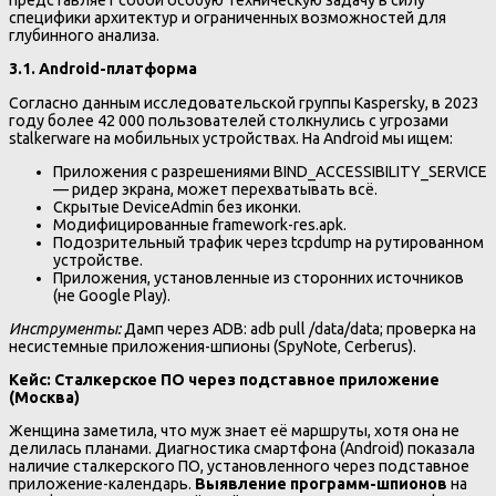
представляет собой особую техническую задачу в силу
специфики архитектур и ограниченных возможностей для
глубинного анализа.
3.1. Android-платформа
Согласно данным исследовательской группы Kaspersky, в 2023
году более 42 000 пользователей столкнулись с угрозами
stalkerware на мобильных устройствах. На Android мы ищем:
Приложения с разрешениями BIND_ACCESSIBILITY_SERVICE
— ридер экрана, может перехватывать всё.
Скрытые DeviceAdmin без иконки.
Модифицированные framework-res.apk.
Подозрительный трафик через tcpdump на рутированном
устройстве.
Приложения, установленные из сторонних источников
(не Google Play).
Инструменты:
Дамп через ADB: adb pull /data/data; проверка на
несистемные приложения-шпионы (SpyNote, Cerberus).
Кейс: Сталкерское ПО через подставное приложение
(Москва)
Женщина заметила, что муж знает её маршруты, хотя она не
делилась планами. Диагностика смартфона (Android) показала
наличие сталкерского ПО, установленного через подставное
приложение-календарь.
Выявление программ-шпионов
на