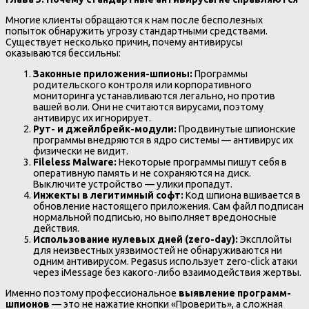
Многие клиенты обращаются к нам после бесполезных
попыток обнаружить угрозу стандартными средствами.
Существует несколько причин, почему антивирусы
оказываются бессильны:
Законные приложения-шпионы:
Программы
родительского контроля или корпоративного
мониторинга устанавливаются легально, но против
вашей воли. Они не считаются вирусами, поэтому
антивирус их игнорирует.
Рут- и джейлбрейк-модули:
Продвинутые шпионские
программы внедряются в ядро системы — антивирус их
физически не видит.
Fileless Malware:
Некоторые программы пишут себя в
оперативную память и не сохраняются на диск.
Выключите устройство — улики пропадут.
Инжекты в легитимный софт:
Код шпиона вшивается в
обновление настоящего приложения. Сам файл подписан
нормальной подписью, но выполняет вредоносные
действия.
Использование нулевых дней (zero-day):
Эксплойты
для неизвестных уязвимостей не обнаруживаются ни
одним антивирусом. Pegasus использует zero-click атаки
через iMessage без какого-либо взаимодействия жертвы.
Именно поэтому профессиональное
выявление программ-
шпионов
— это не нажатие кнопки «Проверить», а сложная