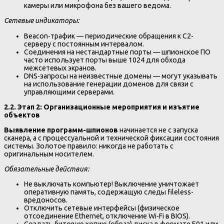
камеры или микрофона без вашего ведома.
Сетевые индикаторы:
Beacon-трафик — периодические обращения к C2-
серверу с постоянным интервалом.
Соединения на нестандартные порты — шпионское ПО
часто использует порты выше 1024 для обхода
межсетевых экранов.
DNS-запросы на неизвестные домены — могут указывать
на использование генерации доменов для связи с
управляющими серверами.
2.2. Этап 2: Организационные мероприятия и изъятие
объектов
Выявление программ-шпионов
начинается не с запуска
сканера, а с процессуальной и технической фиксации состояния
системы. Золотое правило: никогда не работать с
оригинальным носителем.
Обязательные действия:
Не выключать компьютер! Выключение уничтожает
оперативную память, содержащую следы fileless-
вредоносов.
Отключить сетевые интерфейсы (физическое
отсоединение Ethernet, отключение Wi-Fi в BIOS).
Создать битовую копию (образ) диска в формате E01 или