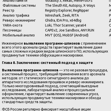
Анализ памяти
Volatility 3, Rekall, MemProcFS
П
Файловые системы
The Sleuth Kit, Autopsy, X-Ways
M
Реестр
Registry Explorer, RegRipper
А
Анализ трафика
Wireshark, Zeek, RITA
P
Реверс-инжиниринг
Ghidra, IDA Pro, x64dbg
Д
YARA-охота
Loki, Thor Scanner, yara64
С
Песочницы
CAPEv2, Joe Sandbox, ANY.RUN
Д
Мобильный анализ
MVT (iOS), MobSF (Android)
А
Инженерное
выявление программ-шпионов
с применением
всего этого арсенала средств гарантирует выявление даже
самых сложных и редких видов шпионского ПО, использующих
продвинутые техники обфускации и маскировки.
Глава 8. Заключение: системный подход к защите
Выявление программ-шпионов
— это не разовая процедура,
а системный процесс, требующий применения всего арсенала
методов: от статического сигнатурного анализа до
аппаратного исследования прошивок и реверс-инжиниринга.
Только многоуровневый подход, сочетающий выездные
исследования, лабораторный анализ и процессуальное
оформление, гарантирует выявление современных угроз,
использующих продвинутые техники маскировки и обхода
стандартных средств защиты.
ФСБ России регулярно фиксирует масштабные акции