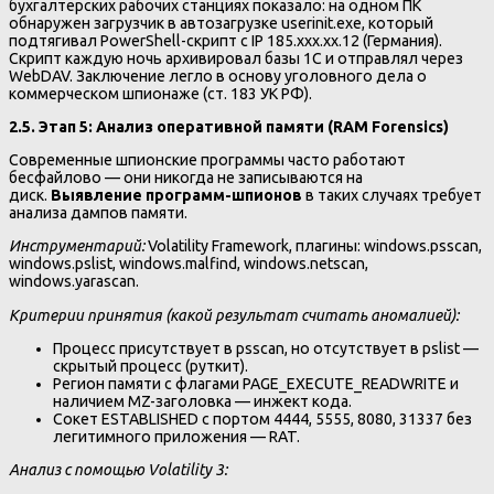
бухгалтерских рабочих станциях показало: на одном ПК
обнаружен загрузчик в автозагрузке userinit.exe, который
подтягивал PowerShell-скрипт с IP 185.xxx.xx.12 (Германия).
Скрипт каждую ночь архивировал базы 1С и отправлял через
WebDAV. Заключение легло в основу уголовного дела о
коммерческом шпионаже (ст. 183 УК РФ).
2.5. Этап 5: Анализ оперативной памяти (RAM Forensics)
Современные шпионские программы часто работают
бесфайлово — они никогда не записываются на
диск.
Выявление программ-шпионов
в таких случаях требует
анализа дампов памяти.
Инструментарий:
Volatility Framework, плагины: windows.psscan,
windows.pslist, windows.malfind, windows.netscan,
windows.yarascan.
Критерии принятия (какой результат считать аномалией):
Процесс присутствует в psscan, но отсутствует в pslist —
скрытый процесс (руткит).
Регион памяти с флагами PAGE_EXECUTE_READWRITE и
наличием MZ-заголовка — инжект кода.
Сокет ESTABLISHED с портом 4444, 5555, 8080, 31337 без
легитимного приложения — RAT.
Анализ с помощью Volatility 3: