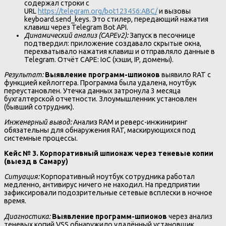
содержал строки с
URL
https://telegram.org/bot123456:ABC/
и вызовы
keyboard.send_keys. Это стилер, передающий нажатия
клавиш через Telegram Bot API.
Динамический анализ (CAPEv2):
Запуск в песочнице
подтвердил: приложение создавало скрытые окна,
перехватывало нажатия клавиш и отправляло данные в
Telegram. Отчёт CAPE: IoC (хэши, IP, домены).
Результат:
Выявление программ-шпионов
выявило RAT с
функцией кейлоггера. Программа была удалена, ноутбук
переустановлен. Утечка данных затронула 3 месяца
бухгалтерской отчетности. Злоумышленник установлен
(бывший сотрудник).
Инженерный вывод:
Анализ RAM и реверс-инжиниринг
обязательны для обнаружения RAT, маскирующихся под
системные процессы.
Кейс № 3. Корпоративный шпионаж через теневые копии
(выезд в Самару)
Ситуация:
Корпоративный ноутбук сотрудника работал
медленно, антивирус ничего не находил. На предприятии
зафиксировали подозрительные сетевые всплески в ночное
время.
Диагностика:
Выявление программ-шпионов
через анализ
теневых копий VSS обнаружило удалённый установщик