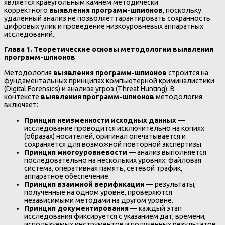
является краеугольным камнем методически
корректного
выявления программ-шпионов
, поскольку
удаленный анализ не позволяет гарантировать сохранность
цифровых улик и проведение низкоуровневых аппаратных
исследований.
Глава 1. Теоретические основы методологии выявления
программ-шпионов
Методология
выявления программ-шпионов
строится на
фундаментальных принципах компьютерной криминалистики
(Digital Forensics) и анализа угроз (Threat Hunting). В
контексте
выявления программ-шпионов
методология
включает:
Принцип неизменности исходных данных
—
исследование проводится исключительно на копиях
(образах) носителей, оригинал опечатывается и
сохраняется для возможной повторной экспертизы.
Принцип многоуровневости
— анализ выполняется
последовательно на нескольких уровнях: файловая
система, оперативная память, сетевой трафик,
аппаратное обеспечение.
Принцип взаимной верификации
— результаты,
полученные на одном уровне, проверяются
независимыми методами на другом уровне.
Принцип документирования
— каждый этап
исследования фиксируется с указанием дат, времени,
используемых инструментов и полученных результатов.