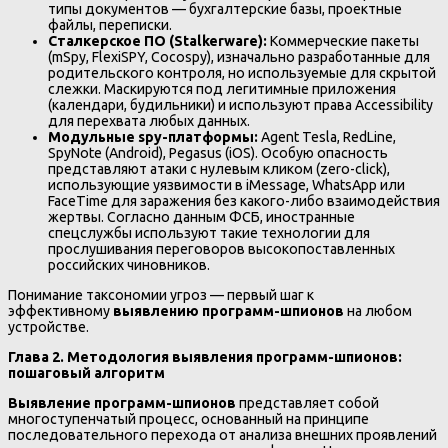
типы документов — бухгалтерские базы, проектные
файлы, переписки.
Сталкерское ПО (Stalkerware):
Коммерческие пакеты
(mSpy, FlexiSPY, Cocospy), изначально разработанные для
родительского контроля, но используемые для скрытой
слежки. Маскируются под легитимные приложения
(календари, будильники) и используют права Accessibility
для перехвата любых данных.
Модульные
spy-платформы
:
Agent Tesla, RedLine,
SpyNote (Android), Pegasus (iOS). Особую опасность
представляют атаки с нулевым кликом (zero-click),
использующие уязвимости в iMessage, WhatsApp или
FaceTime для заражения без какого-либо взаимодействия
жертвы. Согласно данным ФСБ, иностранные
спецслужбы используют такие технологии для
прослушивания переговоров высокопоставленных
российских чиновников.
Понимание таксономии угроз — первый шаг к
эффективному
выявлению программ-шпионов
на любом
устройстве.
Глава 2. Методология выявления программ-шпионов:
пошаговый алгоритм
Выявление программ-шпионов
представляет собой
многоступенчатый процесс, основанный на принципе
последовательного перехода от анализа внешних проявлений