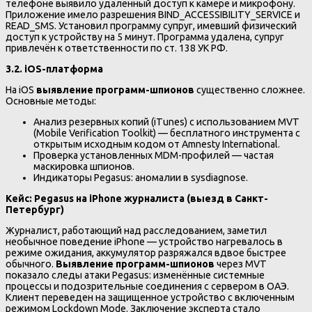
телефоне выявило удалённый доступ к камере и микрофону.
Приложение имело разрешения BIND_ACCESSIBILITY_SERVICE и
READ_SMS. Установил программу супруг, имевший физический
доступ к устройству на 5 минут. Программа удалена, супруг
привлечён к ответственности по ст. 138 УК РФ.
3.2. iOS-платформа
На iOS
выявление программ-шпионов
существенно сложнее.
Основные методы:
Анализ резервных копий (iTunes) с использованием MVT
(Mobile Verification Toolkit) — бесплатного инструмента с
открытым исходным кодом от Amnesty International.
Проверка установленных MDM-профилей — частая
маскировка шпионов.
Индикаторы Pegasus: аномалии в sysdiagnose.
Кейс: Pegasus на iPhone журналиста (выезд в Санкт-
Петербург)
Журналист, работающий над расследованием, заметил
необычное поведение iPhone — устройство нагревалось в
режиме ожидания, аккумулятор разряжался вдвое быстрее
обычного.
Выявление программ-шпионов
через MVT
показало следы атаки Pegasus: изменённые системные
процессы и подозрительные соединения с сервером в ОАЭ.
Клиент переведен на защищенное устройство с включенным
режимом Lockdown Mode. Заключение эксперта стало