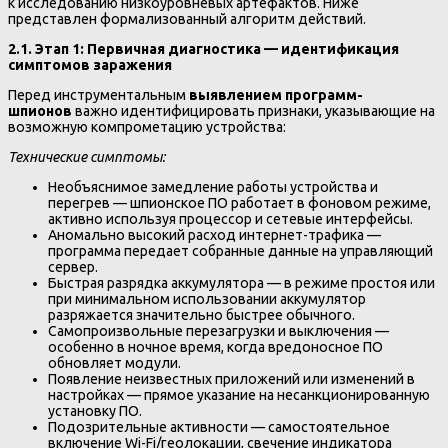
к исследованию низкоуровневых артефактов. Ниже
представлен формализованный алгоритм действий.
2.1. Этап 1: Первичная диагностика — идентификация
симптомов заражения
Перед инструментальным
выявлением программ-
шпионов
важно идентифицировать признаки, указывающие на
возможную компрометацию устройства:
Технические симптомы:
Необъяснимое замедление работы устройства и
перегрев — шпионское ПО работает в фоновом режиме,
активно используя процессор и сетевые интерфейсы.
Аномально высокий расход интернет-трафика —
программа передает собранные данные на управляющий
сервер.
Быстрая разрядка аккумулятора — в режиме простоя или
при минимальном использовании аккумулятор
разряжается значительно быстрее обычного.
Самопроизвольные перезагрузки и выключения —
особенно в ночное время, когда вредоносное ПО
обновляет модули.
Появление неизвестных приложений или изменений в
настройках — прямое указание на несанкционированную
установку ПО.
Подозрительные активности — самостоятельное
включение Wi-Fi/геолокации, свечение индикатора