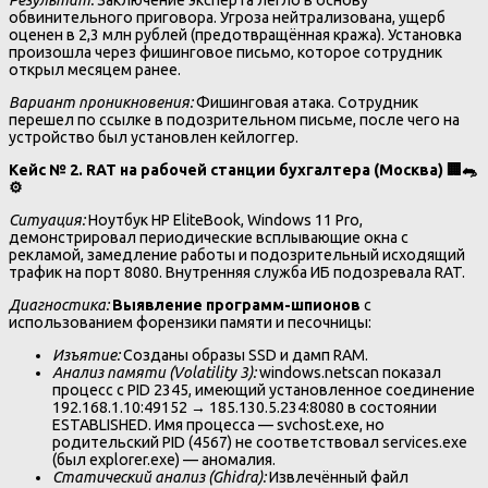
обвинительного приговора. Угроза нейтрализована, ущерб
оценен в 2,3 млн рублей (предотвращённая кража). Установка
произошла через фишинговое письмо, которое сотрудник
открыл месяцем ранее.
Вариант проникновения:
Фишинговая атака. Сотрудник
перешел по ссылке в подозрительном письме, после чего на
устройство был установлен кейлоггер.
Кейс № 2. RAT на рабочей станции бухгалтера (Москва)
🏢🐀
⚙️
Ситуация:
Ноутбук HP EliteBook, Windows 11 Pro,
демонстрировал периодические всплывающие окна с
рекламой, замедление работы и подозрительный исходящий
трафик на порт 8080. Внутренняя служба ИБ подозревала RAT.
Диагностика:
Выявление программ-шпионов
с
использованием форензики памяти и песочницы:
Изъятие:
Созданы образы SSD и дамп RAM.
Анализ памяти (Volatility 3):
windows.netscan показал
процесс с PID 2345, имеющий установленное соединение
192.168.1.10:49152 → 185.130.5.234:8080 в состоянии
ESTABLISHED. Имя процесса — svchost.exe, но
родительский PID (4567) не соответствовал services.exe
(был explorer.exe) — аномалия.
Статический анализ (Ghidra):
Извлечённый файл