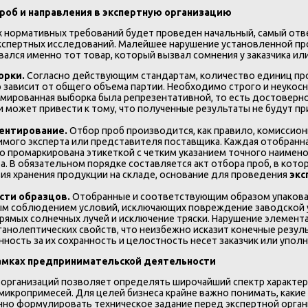
роб и направления в экспертную организацию
ех нормативных требований будет проведен начальный, самый отв
 экспертных исследований. Малейшее нарушение установленной 
ался именно тот товар, который вызвал сомнения у заказчика ил
орки.
Согласно действующим стандартам, количество единиц п
 зависит от общего объема партии. Необходимо строго и неуко
мированная выборка была репрезентативной, то есть достоверно
 может привести к тому, что полученные результаты не будут пр
ментирование.
Отбор проб производится, как правило, комиссио
симого эксперта или представителя поставщика. Каждая отобранн
 промаркирована этикеткой с четким указанием точного наименов
а. В обязательном порядке составляется акт отбора проб, в ко
вия хранения продукции на складе, основание для проведения
экс
ости образцов.
Отобранные и соответствующим образом упакова
ым соблюдением условий, исключающих повреждение заводской у
рямых солнечных лучей и исключение тряски. Нарушение элемент
анолептических свойств, что неизбежно исказит конечные резул
ность за их сохранность и целостность несет заказчик или упол
амках предпринимательской деятельности
организаций позволяет определять широчайший спектр характери
икропримесей. Для целей бизнеса крайне важно понимать, какие
анно формулировать техническое задание перед экспертной орган