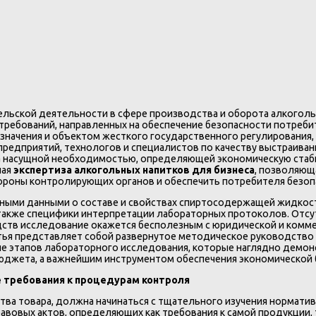
льской деятельности в сфере производства и оборота алкоголь
ребований, направленных на обеспечение безопасности потреби
 значения и объектом жесткого государственного регулирования
 предприятий, технологов и специалистов по качеству выстраив
 а насущной необходимостью, определяющей экономическую стаб
ная
экспертиза алкогольных напитков для бизнеса
, позволяющ
ороны контролирующих органов и обеспечить потребителя безоп
ными данными о составе и свойствах спиртосодержащей жидкост
 также специфики интерпретации лабораторных протоколов. Отсу
дств исследование окажется бесполезным с юридической и комме
тья представляет собой развернутое методическое руководство
ие этапов лабораторного исследования, которые наглядно демо
бюджета, а важнейшим инструментом обеспечения экономической 
е требования к процедурам контроля
ства товара, должна начинаться с тщательного изучения нормат
овых актов, определяющих как требования к самой продукции, та