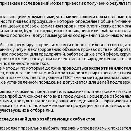
при заказе исследований может привести к получению результато
олагающими документами, устанавливающими обязательные треб
асности пищевой продукции», который определяет общие гигиен
сти пищевых добавок, ароматизаторов и технологических вспомо
и напитков, будь то водка, вино, коньяк, пиво или слабоалкогол
ально прописаны допустимые уровни содержания токсичных элем
 закон регулирует производство и оборот этилового спирта, а
ания к учету и декларированию объемов производства и оборота
ию проверок. Для предприятий, работающих в этой сфере, скру
роисхождения продукции на всех этапах товародвижения, что 
и подлинность напитков.
е методы, по которым должна проводиться
экспертиза алкогол
ер, определение объемной доли этилового спирта регламентиру
х напитках — соответствующими ГОСТами на методы анализа лике
ных в установленном порядке, не допускается для целей подтвер
им, как именно представитель заказчика или независимый экспе
ра проб для конкретного вида продукции. Процедура отбора явля
вными, а результаты последующих исследований — юридически 
наки партии: точное наименование продукции, дата розлива, объ
 участвующих в отборе лиц.
 исследований для хозяйствующих субъектов
 позволяет правильно выбрать перечень определяемых показател