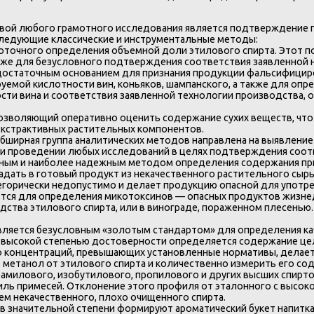
вой любого грамотного исследования является подтверждение п
следующие классические и инструментальные методы:
оточного определения объемной доли этилового спирта. Этот п
также для безусловного подтверждения соответствия заявленной 
 достаточным основанием для признания продукции фальсифициров
уемой кислотности вин, коньяков, шампанского, а также для опр
ти вина и соответствия заявленной технологии производства, 
озволяющий оперативно оценить содержание сухих веществ, что о
экстрактивных растительных компонентов.
бширная группа аналитических методов направлена на выявление
ри проведении любых исследований в целях подтверждения соотв
ным и наиболее надежным методом определения содержания при
адать в готовый продукт из некачественного растительного сыр
горически недопустимо и делает продукцию опасной для употре
тся для определения микотоксинов — опасных продуктов жизнед
дства этилового спирта, или в винограде, пораженном плесенью
ляется безусловным «золотым стандартом» для определения кач
 высокой степенью достоверности определяется содержание цел
го концентраций, превышающих установленные нормативы, делает
метанол от этилового спирта и количественно измерить его со
амилового, изобутилового, пропилового и других высших спирто
иль примесей. Отклонение этого профиля от эталонного с высок
ем некачественного, плохо очищенного спирта.
в значительной степени формируют ароматический букет напитка.