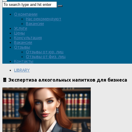
О компании
Нас рекомендуют
Вакансии
Услуги
Цены
Консультация
Вакансии
Отзывы
Отзывы от юр. лиц
Отзывы от физ. лиц
Контакты
LIBRARY
🧧 Экспертиза алкогольных напитков для бизнеса