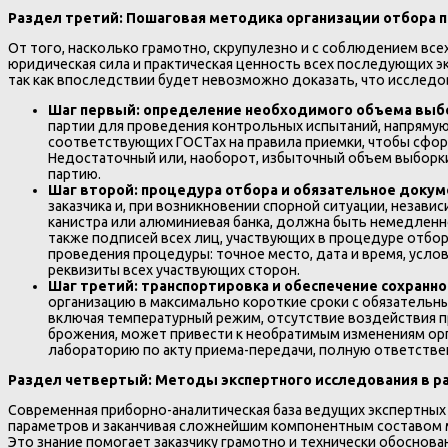
Раздел третий: Пошаговая методика организации отбора п
От того, насколько грамотно, скрупулезно и с соблюдением вс
юридическая сила и практическая ценность всех последующих
так как впоследствии будет невозможно доказать, что исследов
Шаг первый: определение необходимого объема выб
партии для проведения контрольных испытаний, напрямую
соответствующих ГОСТах на правила приемки, чтобы сфор
Недостаточный или, наоборот, избыточный объем выборки
партию.
Шаг второй: процедура отбора и обязательное доку
заказчика и, при возникновении спорной ситуации, незави
канистра или алюминиевая банка, должна быть немедленно
также подписей всех лиц, участвующих в процедуре отбор
проведения процедуры: точное место, дата и время, усло
реквизиты всех участвующих сторон.
Шаг третий: транспортировка и обеспечение сохранн
организацию в максимально короткие сроки с обязательн
включая температурный режим, отсутствие воздействия п
брожения, может привести к необратимым изменениям орг
лабораторию по акту приема-передачи, полную ответствен
Раздел четвертый: Методы экспертного исследования в р
Современная приборно-аналитическая база ведущих экспертных 
параметров и заканчивая сложнейшим компонентным составом м
Это знание помогает заказчику грамотно и технически обоснов