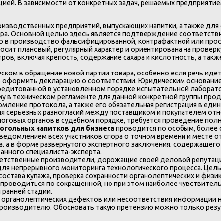
цией. В зависимости от конкретных задач, решаемых предприятие
оизводственных предприятий, выпускающих напитки, а также для 
ара. Основной целью здесь является подтверждение соответстви
о в производство фальсифицированной, контрафактной или прос
носит плановый, регулярный характер и ориентирована на проверку
ров, включая крепость, содержание сахара и кислотность, а такж
ском в обращение новой партии товара, особенно если речь иде
 оформить декларацию о соответствии. Юридическим основанием
редитованной в установленном порядке испытательной лаборато
у в техническом регламенте для данной конкретной группы проду
мление протокола, а также его обязательная регистрация в еди
ия серьезных разногласий между поставщиком и покупателем отно
оговых органов в судебном порядке, требуется проведение пол
когольных напитков для бизнеса
проводится по особым, более с
ведомлением всех участников спора о точном времени и месте от
 а в форме развернутого экспертного заключения, содержащего 
нного специалиста-эксперта.
ветственные производители, дорожащие своей деловой репутацие
для непрерывного мониторинга технологического процесса. Цел
состава купажа, проверка сохранности органолептических и физи
т проводиться по сокращенной, но при этом наиболее чувствит
 ранней стадии.
 органолептических дефектов или несоответствия информации на
производителю. Обосновать такую претензию можно только рез