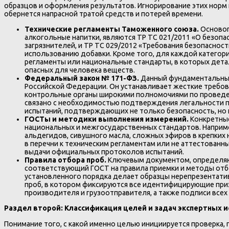
образцов и оформления результатов. Игнорирование этих норм 
обернется напрасной тратой средств и потерей времени.
Технические регламенты Таможенного союза.
Основоп
алкогольные напитки, являются ТР ТС 021/2011 «О безоп
загрязнителей, и ТР ТС 029/2012 «Требования безопасно
использованию добавки. Кроме того, для каждой категори
регламенты или национальные стандарты, в которых дет
опасных для человека веществ.
Федеральный закон № 171-ФЗ.
Данный фундаментальный
Российской Федерации. Он устанавливает жесткие требов
контрольные органы широкими полномочиями по проведен
связано с необходимостью подтверждения легальности п
испытаний, подтверждающих не только безопасность, но 
ГОСТы и методики выполнения измерений.
Конкретны
национальных и межгосударственных стандартов. Наприм
альдегидов, сивушного масла, сложных эфиров в крепки
в перечни к техническим регламентам или не аттестован
выдачи официальных протоколов испытаний.
Правила отбора проб.
Ключевым документом, определяющ
соответствующий ГОСТ на правила приемки и методы отбо
установленного порядка делает образцы нерепрезентати
проб, в котором фиксируются все идентифицирующие приз
производителя и грузоотправителя, а также подписи всех
Раздел второй: Классификация целей и задач экспертных
Понимание того, с какой именно целью инициируется проверка,