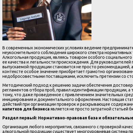
В современных экономических условиях ведение предпринимате
неукоснительного соблюдения широкого спектра нормативных т
Алкогольная продукция, являясь товаром особого социального
ее качества и легальности происхождения. Для руководителей
выпускаемой продукции становится не просто рекомендацией,
контексте особое значение приобретает грамотно организован
недобросовестными поставщиками, исключить претензии со ст
Методический подход к решению задачи обеспечения достовер
регламентов отбора проб, правил идентификации продукции, а
тому, что даже проведенное с привлечением значительных сре
инициирования и документального оформления. Настоящая ста
действий при организации проверок и раскрывающее содержан
напитков для бизнеса
является не просто затратной статьей 
Раздел первый: Нормативно-правовая база и обязательны
Организация любого мероприятия, связанного с проверкой каче
алкогольной продукции существует многоуровневая система прав