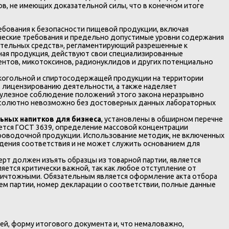
в, не имеющих доказательной силы, что в конечном итоге
ования к безопасности пищевой продукции, включая
ические требования и предельно допустимые уровни содержания
гательных средств», регламентирующий разрешенные к
ьная продукция, действуют свои специализированные
ентов, микотоксинов, радионуклидов и других потенциально
лкогольной и спиртосодержащей продукции на территории
, лицензированию деятельности, а также наделяет
пулезное соблюдение положений этого закона неразрывно
абсолютно невозможно без достоверных данных лабораторных
ьных напитков для бизнеса
, установлены в обширном перечне
ется ГОСТ 3639, определение массовой концентрации
роводочной продукции. Использование методик, не включенных
ждения соответствия и не может служить основанием для
рт должен изъять образцы из товарной партии, является
ется критически важной, так как любое отступление от
ничтожными. Обязательным является оформление акта отбора
ем партии, номер декларации о соответствии, полные данные
ей, форму итогового документа и, что немаловажно,