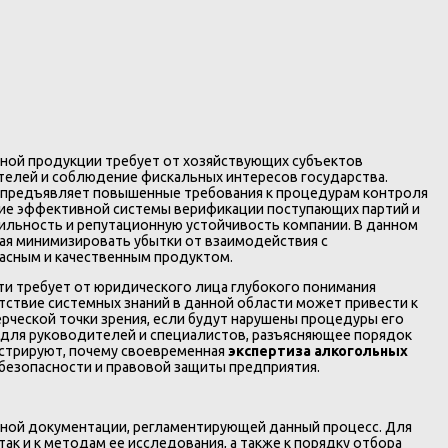
ной продукции требует от хозяйствующих субъектов
телей и соблюдение фискальных интересов государства.
, предъявляет повышенные требования к процедурам контроля
ание эффективной системы верификации поступающих партий и
ильность и репутационную устойчивость компании. В данном
ая минимизировать убытки от взаимодействия с
асным и качественным продуктом.
и требует от юридического лица глубокого понимания
тствие системных знаний в данной области может привести к
рческой точки зрения, если будут нарушены процедуры его
 для руководителей и специалистов, разъясняющее порядок
нстрируют, почему своевременная
экспертиза алкогольных
безопасности и правовой защиты предприятия.
ивной документации, регламентирующей данный процесс. Для
к и к методам ее исследования, а также к порядку отбора