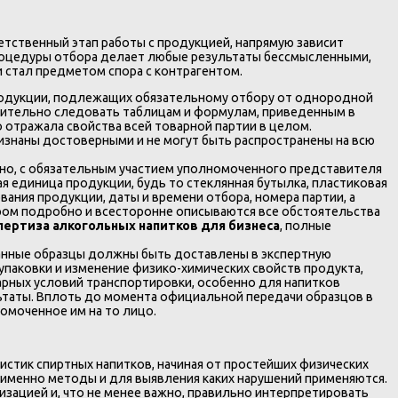
етственный этап работы с продукцией, напрямую зависит
процедуры отбора делает любые результаты бессмысленными,
и стал предметом спора с контрагентом.
родукции, подлежащих обязательному отбору от однородной
снительно следовать таблицам и формулам, приведенным в
 отражала свойства всей товарной партии в целом.
изнаны достоверными и не могут быть распространены на всю
нно, с обязательным участием уполномоченного представителя
ая единица продукции, будь то стеклянная бутылка, пластиковая
ания продукции, даты и времени отбора, номера партии, а
тором подробно и всесторонне описываются все обстоятельства
пертиза алкогольных напитков для бизнеса
, полные
нные образцы должны быть доставлены в экспертную
паковки и изменение физико-химических свойств продукта,
арных условий транспортировки, особенно для напитков
ьтаты. Вплоть до момента официальной передачи образцов в
номоченное им на то лицо.
стик спиртных напитков, начиная от простейших физических
 именно методы и для выявления каких нарушений применяются.
изацией и, что не менее важно, правильно интерпретировать