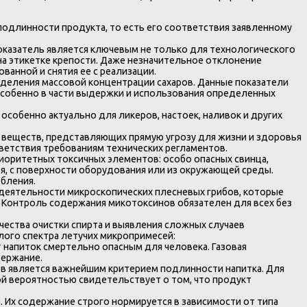
одлинности продукта, то есть его соответствия заявленному
оказатель является ключевым не только для технологического
на этикетке крепости. Даже незначительное отклонение
анной и снятия ее с реализации.
еделения массовой концентрации сахаров. Данные показатели
особенно в части выдержки и использования определенных
собенно актуально для ликеров, настоек, наливок и других
 веществ, представляющих прямую угрозу для жизни и здоровья
етствия требованиям технических регламентов.
оритетных токсичных элементов: особо опасных свинца,
ья, с поверхности оборудования или из окружающей среды.
бления.
еятельности микроскопических плесневых грибов, которые
. Контроль содержания микотоксинов обязателен для всех без
ества очистки спирта и выявления сложных случаев
ого спектра летучих микропримесей:
 напиток смертельно опасным для человека. Газовая
держание.
в является важнейшим критерием подлинности напитка. Для
ой вероятностью свидетельствует о том, что продукт
 Их содержание строго нормируется в зависимости от типа