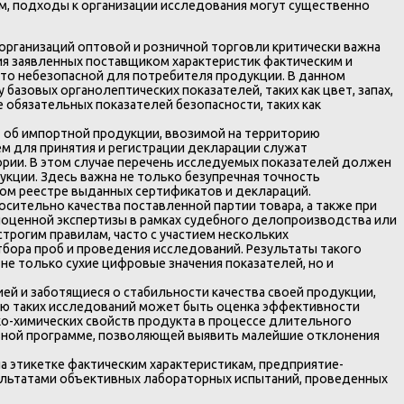
м, подходы к организации исследования могут существенно
организаций оптовой и розничной торговли критически важна
я заявленных поставщиком характеристик фактическим и
то небезопасной для потребителя продукции. В данном
 базовых органолептических показателей, таких как цвет, запах,
е обязательных показателей безопасности, таких как
т об импортной продукции, ввозимой на территорию
 для принятия и регистрации декларации служат
рии. В этом случае перечень исследуемых показателей должен
кции. Здесь важна не только безупречная точность
ном реестре выданных сертификатов и деклараций.
сительно качества поставленной партии товара, а также при
ноценной экспертизы в рамках судебного делопроизводства или
трогим правилам, часто с участием нескольких
бора проб и проведения исследований. Результаты такого
не только сухие цифровые значения показателей, но и
й и заботящиеся о стабильности качества своей продукции,
ью таких исследований может быть оценка эффективности
ко-химических свойств продукта в процессе длительного
ельной программе, позволяющей выявить малейшие отклонения
 этикетке фактическим характеристикам, предприятие-
ультатами объективных лабораторных испытаний, проведенных