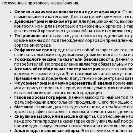
полученные протоколы и заключения.
Физико-химические показатели идентификации.
Осно
наименованию и категории. Для этих целей применяются 
Денсиметрия и пикнометрия
для прецизионного, высок
контроля, но и для налоговых и таможенных органов, а 
фактической крепости от указанной на этикетке является
Титрование
используется для точного определения титр
крайне важны для подтверждения сортовой принадлежнос
сортов винограда.
Рефрактометрия
представляет собой экспресс-метод, п
напитков с высоким содержанием добавленного сахара и 
Токсикологические показатели безопасности.
Данная о
потребителей. Их определение является обязательным п
Атомно-абсорбционная спектрометрия
является основ
кадмия, мышьяка и ртути. Эти тяжелые металлы могут поп
Превышение их предельно допустимых концентраций кате
Флуориметрия и иммуноферментный анализ
применяю
могут присутствовать в зерне, используемом для произво
исключения видов алкогольной продукции.
Газовая хроматография.
Данный высокоточный метод яв
фальсификации алкогольной продукции. С его помощью с
Метанол.
Наличие даже следов метанола, а тем более е
хроматография позволяет с высокой точностью отделить 
Сивушное масло, или высшие спирты.
Соотношение изо
каждого типа продукта характерен свой уникальный проф
произведен с нарушением технологии или с использовани
Альдегиды и сложные эфиры.
Эти летучие компоненты 