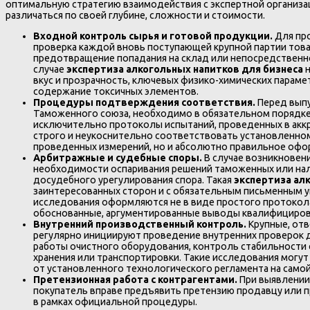
оптимальную стратегию взаимодействия с экспертной организа
различаться по своей глубине, сложности и стоимости.
Входной контроль сырья и готовой продукции.
Для пр
проверка каждой вновь поступающей крупной партии тов
предотвращение попадания на склад или непосредственн
случае
экспертиза алкогольных напитков для бизнеса
вкус и прозрачность, ключевых физико-химических парамет
содержание токсичных элементов.
Процедуры подтверждения соответствия.
Перед выпу
Таможенного союза, необходимо в обязательном порядке
исключительно протоколы испытаний, проведенных в акк
строго и неукоснительно соответствовать установленном
проведенных измерений, но и абсолютно правильное офор
Арбитражные и судебные споры.
В случае возникновен
необходимости оспаривания решений таможенных или нал
досудебного урегулирования спора. Такая
экспертиза ал
заинтересованных сторон и с обязательным письменным у
исследования оформляются не в виде простого протокола,
обоснованные, аргументированные выводы квалифицирова
Внутренний производственный контроль.
Крупные, от
регулярно инициируют проведение внутренних проверок 
работы очистного оборудования, контроль стабильности 
хранения или транспортировки. Такие исследования могу
от установленного технологического регламента на самой
Претензионная работа с контрагентами.
При выявлении
покупатель вправе предъявить претензию продавцу или 
в рамках официальной процедуры.