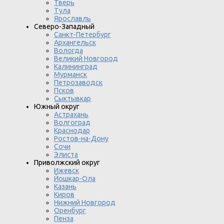
Тверь
Тула
Ярославль
Северо-Западный
Санкт-Петербург
Архангельск
Вологда
Великий Новгород
Калининград
Мурманск
Петрозаводск
Псков
Сыктывкар
Южный округ
Астрахань
Волгоград
Краснодар
Ростов-на-Дону
Сочи
Элиста
Приволжский округ
Ижевск
Йошкар-Ола
Казань
Киров
Нижний Новгород
Оренбург
Пенза