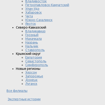
Владивосток
Петропавловск-Камчатский
Улан-Удэ
Хабаровск
Чита
Южно-Сахалинск
Якутск
Северо-Кавказский
Владикавказ
Грозный
Махачкала
Назрань
Нальчик
Ставрополь
Крымский округ
Евпатория
Севастополь
Симферополь
Новые регионы
Херсон
Запорожье
Донецк
Луганск
Все филиалы
Экспертные истории