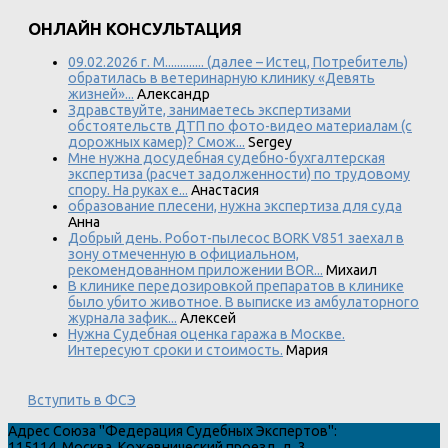
ОНЛАЙН КОНСУЛЬТАЦИЯ
09.02.2026 г. М............. (далее – Истец, Потребитель)
обратилась в ветеринарную клинику «Девять
жизней»...
Александр
Здравствуйте, занимаетесь экспертизами
обстоятельств ДТП по фото-видео материалам (с
дорожных камер)? Смож...
Sergey
Мне нужна досудебная судебно-бухгалтерская
экспертиза (расчет задолженности) по трудовому
спору. На руках е...
Анастасия
образование плесени, нужна экспертиза для суда
Анна
Добрый день. Робот-пылесос BORK V851 заехал в
зону отмеченную в официальном,
рекомендованном приложении BOR...
Михаил
В клинике передозировкой препаратов в клинике
было убито животное. В выписке из амбулаторного
журнала зафик...
Алексей
Нужна Судебная оценка гаража в Москве.
Интересуют сроки и стоимость.
Мария
Вступить в ФСЭ
Адрес
Союза "Федерация Судебных Экспертов"
:
115114
,
Москва
,
Кожевнический проезд, д. 3