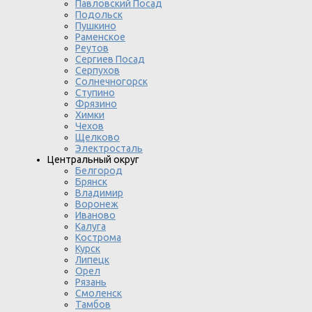
Павловский Посад
Подольск
Пушкино
Раменское
Реутов
Сергиев Посад
Серпухов
Солнечногорск
Ступино
Фрязино
Химки
Чехов
Щелково
Электросталь
Центральный округ
Белгород
Брянск
Владимир
Воронеж
Иваново
Калуга
Кострома
Курск
Липецк
Орел
Рязань
Смоленск
Тамбов