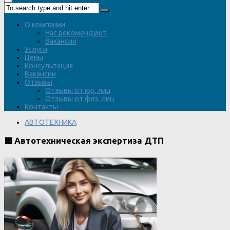
О компании
Нас рекомендуют
Вакансии
Услуги
Цены
Консультация
Вакансии
Отзывы
Отзывы от юр. лиц
Отзывы от физ. лиц
Контакты
АВТОТЕХНИКА
🟥 Автотехническая экспертиза ДТП