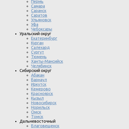
Пермь
Самара
Саранск
Саратов
Ульяновск
Уфа
Чебоксары
Уральский округ
Екатеринбург
Курган
Салехард
Сургут
Тюмень
Ханты-Мансийск
Челябинск
Сибирский округ
Абакан
Барнаул
Иркутск
Кемерово
Красноярск
Кызыл
Новосибирск
Норильск
Омск
Томск
Дальневосточный
Благовещенск