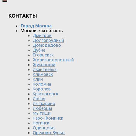
КОНТАКТЫ
Город Москва
Московская область
Дмитров
Долгопрудный
Домодедово
Дубна
Егорьевск
Железнодорожный
Жуковский
Ивантеевка
Климовск
Клин
Коломна
Королев
Красногорск
Лобня
Лыткарино
Люберцы
Мытищи
Наро-Фоминск
Ногинск
Одинцово
Орехово-Зуево