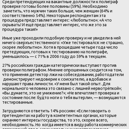
Среди претендующих на вакантные должности к полиграф
проверке готовы более половины (59%). Необходимо
заметить, что мужчин таких больше, чем женщин (64% и
соответственно 54%). Некоторым респондентам эта
процедура представляет интерес: «Любопытно»; «А что
скрывать! И ещё представляет интерес, что же это за
процедура такая!»
Иные уже проходили подобную проверку и не увидели в ней
ничего сверхъестественного: «Уже тестировался: не страшно,
скорее любопытно». Хотя в прошедшие четыре года число
претедующих, готовых к тестированию на полиграфе,
уменьшилось — с 71% в 2006 году до 59% в текущем.
27% российских граждан категорически выступают против
проверки полиграфом. Мнение опрошенных сходится на том,
что применяя детектор лжи на собеседовании, работодатели
демонстрируют недоверие к соискателю, а вдобавок и
нарушают права личности. «У меня был такой опыт. Для
нормального человека это связано с лишней нервотрёпкой»;
«Вы думаете, это не унижение?»; «Не впечатляет проверка и
состояние после: будто ноги о тебя вытерли», — возмущаются
тестированные.
Затрудняются ответить 14% россиян: «Если говорить о
претендентах на работу в компетентных органах, которые
охраняют интересы государства, то это, скорее всего,
необходимость. Но когда имеется в виду работа коммерческих