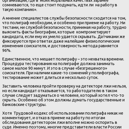
организаций, где в моих моральных качествах заранее
сомневаются, то еще стоит подумать, идти ли на работу в
такую компанию».
А мнение специалистов службы безопасности сходится на том,
что полиграф необходим, и особенно при приеме на работу. Ни
тестами, ни службой безопасности, принимая на работу, трудно
выяснить факты биографии, которые компрометируют
кандидата, если ему их умело удается скрывать. Датчиками же
фиксируются при ответах даже малейшие физиологические
изменения соискателя, и достоверность метода равняется
96%.
Единственное, что мешает полиграфу – это нехватка времени.
Процедура тестирования на полиграфе должна занимать
самое малое 90 минут. И это в случае «безгрешеного»
соискателя. При наличии какие-то сомнений у полифографа,
тестирование может длиться и несколько суток.
Заставить человека пройти проверку на детекторе лжи нельзя,
но если кандидат отказывается, то работодателю в таком
случае следует задуматься о человеке, который хотел что-то
скрыть. Особенно об этом должны думать государственные и
банковские структуры.
Хотя Трудовой кодекс об использовании полиграфа никак не
комментирует, и отказ в приеме на работу по итогам
обследования детектором лжи вполне можно оспорить в
суде. Именно поэтому, многие представители власти России