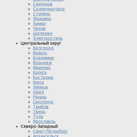
Серпухов
Солнечногорск
Ступино
Фрязино
Химки
Чехов
Щелково
Электросталь
Центральный округ
Белгород
Брянск
Владимир
Воронеж
Иваново
Калуга
Кострома
Курск
Липецк
Орел
Рязань
Смоленск
Тамбов
Тверь
Тула
Ярославль
Северо-Западный
Санкт-Петербург
Архангельск