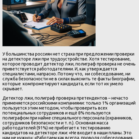
У большинства россиян нет страха при предложении проверки
на детекторе лжи при трудоустройстве. Хотя тестирование,
которое проводит детектор лжи, полиграф проверка не очень
приветствуется работодателями. И, как утверждается
специалистами, напрасно. Потому что, ни собеседование, ни
служба безопасности не в силах выяснить те факты биографии,
которые компрометируют кандидата, если тот их умело
скрывает.
Детектор лжи, полиграф проверка претендентов – нечасто
применяется российскими компаниями: только 1% организаций
пользуется этим методом, чтобы проверить всех
потенциальных сотрудников и ещё 8% пользуются
полиграфом при найме специального персонала (охранников,
сотрудников безопасности и т. п.). Основная масса
работодателей (91%) не прибегает к тестированию
кандидатов на детекторе лжи: «Не входит в наши планы. Это
нам не нужно»; «Работаем как всегда, проводя собеседования,