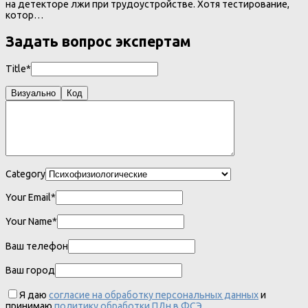
на детекторе лжи при трудоустройстве. Хотя тестирование,
котор…
Задать вопрос экспертам
Title*
Визуально
Код
Category
Your Email*
Your Name*
Ваш телефон
Ваш город
Я даю
согласие на обработку персональных данных
и
принимаю
политику обработки ПДн в ФСЭ