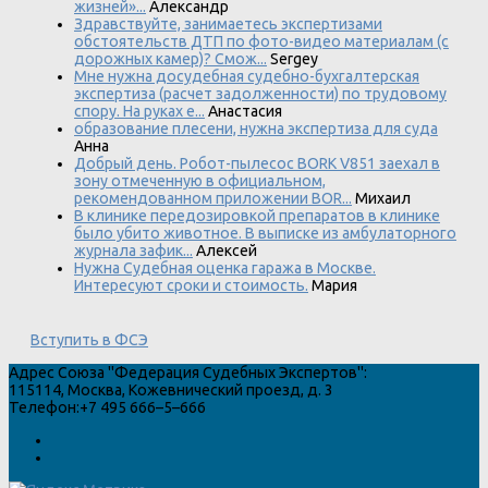
жизней»...
Александр
Здравствуйте, занимаетесь экспертизами
обстоятельств ДТП по фото-видео материалам (с
дорожных камер)? Смож...
Sergey
Мне нужна досудебная судебно-бухгалтерская
экспертиза (расчет задолженности) по трудовому
спору. На руках е...
Анастасия
образование плесени, нужна экспертиза для суда
Анна
Добрый день. Робот-пылесос BORK V851 заехал в
зону отмеченную в официальном,
рекомендованном приложении BOR...
Михаил
В клинике передозировкой препаратов в клинике
было убито животное. В выписке из амбулаторного
журнала зафик...
Алексей
Нужна Судебная оценка гаража в Москве.
Интересуют сроки и стоимость.
Мария
Вступить в ФСЭ
Адрес
Союза "Федерация Судебных Экспертов"
:
115114
,
Москва
,
Кожевнический проезд, д. 3
Телефон:
+7 495 666–5–666