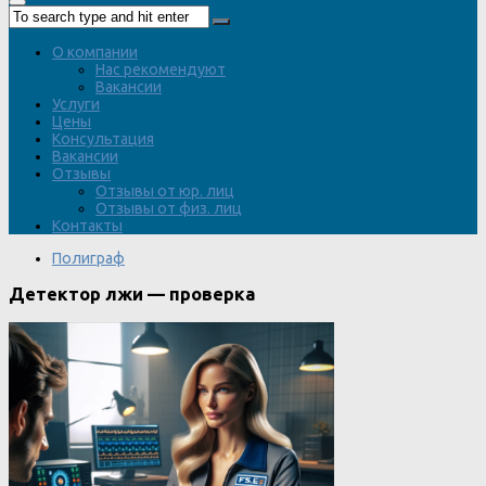
О компании
Нас рекомендуют
Вакансии
Услуги
Цены
Консультация
Вакансии
Отзывы
Отзывы от юр. лиц
Отзывы от физ. лиц
Контакты
Полиграф
Детектор лжи — проверка