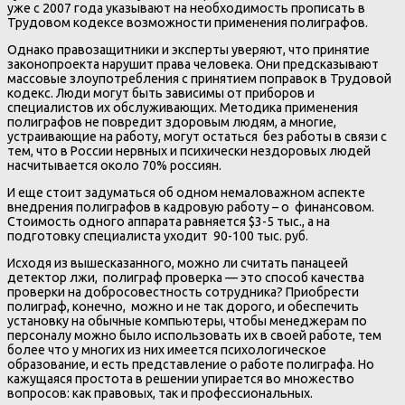
уже с 2007 года указывают на необходимость прописать в
Трудовом кодексе возможности применения полиграфов.
Однако правозащитники и эксперты уверяют, что принятие
законопроекта нарушит права человека. Они предсказывают
массовые злоупотребления с принятием поправок в Трудовой
кодекс. Люди могут быть зависимы от приборов и
специалистов их обслуживающих. Методика применения
полиграфов не повредит здоровым людям, а многие,
устраивающие на работу, могут остаться без работы в связи с
тем, что в России нервных и психически нездоровых людей
насчитывается около 70% россиян.
И еще стоит задуматься об одном немаловажном аспекте
внедрения полиграфов в кадровую работу – о финансовом.
Стоимость одного аппарата равняется $3-5 тыс., а на
подготовку специалиста уходит 90-100 тыс. руб.
Исходя из вышесказанного, можно ли считать панацеей
детектор лжи, полиграф проверка — это способ качества
проверки на добросовестность сотрудника? Приобрести
полиграф, конечно, можно и не так дорого, и обеспечить
установку на обычные компьютеры, чтобы менеджерам по
персоналу можно было использовать их в своей работе, тем
более что у многих из них имеется психологическое
образование, и есть представление о работе полиграфа. Но
кажущаяся простота в решении упирается во множество
вопросов: как правовых, так и профессиональных.