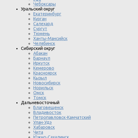
Чебоксары
Уральский округ
Екатеринбург
Курган
Салехард
Сургут
Тюмень
Ханты-Мансийск
Челябинск
Сибирский округ
Абакан
Барнаул
Иркутск
Кемерово
Красноярск
Кызыл
Новосибирск
Норильск
Омск
Томск
Дальневосточный
Благовещенск
Владивосток
Петропавловск-Камчатский
Улан-Удэ
Хабаровск
Чита
Южно-Сахалинск