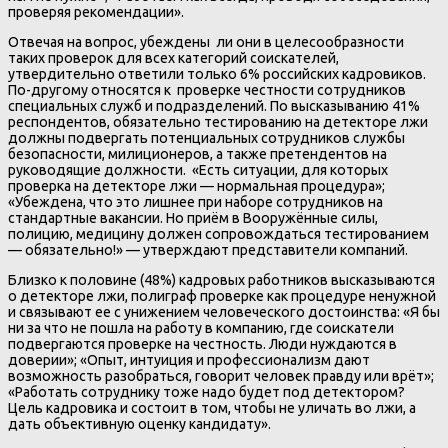
проверяя рекомендации».
Отвечая на вопрос, убеждены ли они в целесообразности
таких проверок для всех категорий соискателей,
утвердительно ответили только 6% российских кадровиков.
По-другому относятся к проверке честности сотрудников
специальных служб и подразделений. По высказыванию 41%
респондентов, обязательно тестированию на детекторе лжи
должны подвергать потенциальных сотрудников службы
безопасности, милиционеров, а также претендентов на
руководящие должности. «Есть ситуации, для которых
проверка на детекторе лжи — нормальная процедура»;
«Убеждена, что это лишнее при наборе сотрудников на
стандартные вакансии. Но приём в Вооружённые силы,
полицию, медицину должен сопровождаться тестированием
— обязательно!» — утверждают представители компаний.
Близко к половине (48%) кадровых работников высказываются
о детекторе лжи, полиграф проверке как процедуре ненужной
и связывают ее с унижением человеческого достоинства: «Я бы
ни за что не пошла на работу в компанию, где соискатели
подвергаются проверке на честность. Люди нуждаются в
доверии»; «Опыт, интуиция и профессионализм дают
возможность разобраться, говорит человек правду или врёт»;
«Работать сотруднику тоже надо будет под детектором?
Цель кадровика и состоит в том, чтобы не уличать во лжи, а
дать объективную оценку кандидату».