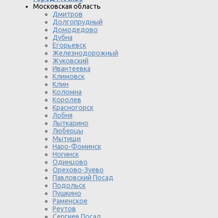
Московская область
Дмитров
Долгопрудный
Домодедово
Дубна
Егорьевск
Железнодорожный
Жуковский
Ивантеевка
Климовск
Клин
Коломна
Королев
Красногорск
Лобня
Лыткарино
Люберцы
Мытищи
Наро-Фоминск
Ногинск
Одинцово
Орехово-Зуево
Павловский Посад
Подольск
Пушкино
Раменское
Реутов
Сергиев Посад