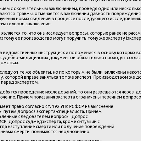
ием с окончательным заключением, проведя одно или несколько 
аются травмы, отмечается в заключении давность повреждения, 
учения новых сведений в процессе последующего исследования.
нчательное заключение.
ляется то, что она исследует вопросы, которые ранее не рассм
этому ее производство могут поручить тому же эксперту (экспе
 ведомственных инструкциях и положениях, в основу которых 
судебно-медицинских документов обязательно проходят согласо
домствах.
следуют те же объекты, но по которым не были включены некото
у, которой вправе заняться тот же эксперт. Производством же д
 перед экспертом.
бятся проведение исследований, то они разрешаются через допрос
ючение. Причем показания эксперта ограничены перечнем вопросо
еет право согласно ст. 192 УПК РСФСР на выяснение
 путем допроса эксперта-специалиста. Причем
авленные следователем вопросы. Допрос
ФСР. Допрос судмедэксперта, кроме ситуаций с
огда наступление смерти или получение повреждений
анизма смерти понимаются неоднозначно.
но остановиться на описании в заключении всех