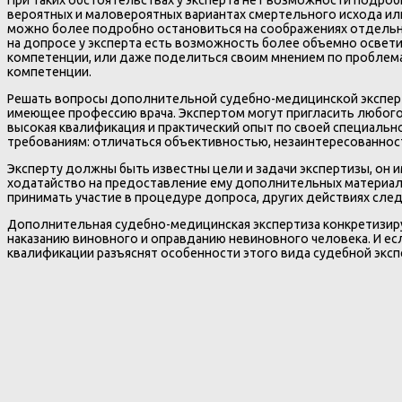
вероятных и маловероятных вариантах смертельного исхода или
можно более подробно остановиться на соображениях отдельн
на допросе у эксперта есть возможность более объемно освети
компетенции, или даже поделиться своим мнением по проблема
компетенции.
Решать вопросы дополнительной судебно-медицинской эксперти
имеющее профессию врача. Экспертом могут пригласить любого
высокая квалификация и практический опыт по своей специаль
требованиям: отличаться объективностью, незаинтересованнос
Эксперту должны быть известны цели и задачи экспертизы, он и
ходатайство на предоставление ему дополнительных материало
принимать участие в процедуре допроса, других действиях сле
Дополнительная судебно-медицинская экспертиза конкретизиру
наказанию виновного и оправданию невиновного человека. И есл
квалификации разъяснят особенности этого вида судебной экс