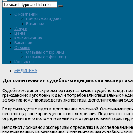
О компании
Нас рекомендуют
Вакансии
Услуги
Цены
Консультация
Вакансии
Отзывы
Отзывы от юр. лиц
Отзывы от физ. лиц
Контакты
МЕДИЦИНА
Дополнительная судебно-медицинская экспертиза
Судебно-медицинскую экспертизу назначают судебно-следствен
гражданских и уголовных дел и потребовали специальных медиц
эффективному производству экспертизы. Дополнительная судеб
Ее производство идет в дополнение основной. Основными при
неполноту ранее проведенного исследования. Под неясностью п
определить его положительный или отрицательный характер, и
Неполноту основной экспертизы определяют в исследовании не 
предъявленных на разрешение. Дополнительная судебно-медици