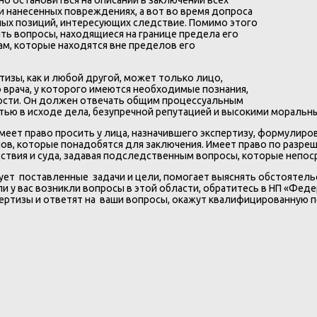
 нанесенных повреждениях, а вот во время допроса
ых позиций, интересующих следствие. Помимо этого
ть вопросы, находящиеся на границе предела его
м, которые находятся вне пределов его
зы, как и любой другой, может только лицо,
 врача, у которого имеются необходимые познания,
ности. Он должен отвечать общим процессуальным
тью в исходе дела, безупречной репутацией и высокими моральн
меет право просить у лица, назначившего экспертизу, формулиро
в, которые понадобятся для заключения. Имеет право по разреш
дствия и суда, задавая подследственным вопросы, которые непос
ет поставленные задачи и цели, помогает выяснять обстоятель
и у вас возникли вопросы в этой области, обратитесь в НП «Фед
пертизы и ответят на ваши вопросы, окажут квалифицированную 