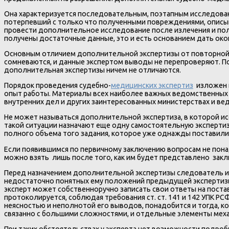
Она характеризуется последовательным, поэтапным исследован
потерпевший с только что полученными повреждениями, описыв
провести дополнительное исследование после излечения и пол
получены достаточные данные, это и есть основанием дать око
Основным отличием дополнительной экспертизы от повторной яв
сомневаются, и данные экспертом выводы не перепроверяют. По
дополнительная экспертизы ничем не отличаются.
Порядок проведения судебно-
медицинских экспертиз
изложен в
опыт работы. Материалы всех наиболее важных ведомственных 
внутренних дел и других заинтересованных министерствах и ве
Не может называться дополнительной экспертиза, в которой ис
такой ситуации назначают еще одну самостоятельную экспертиз
полного объема того задания, которое уже однажды поставили
Если появившимся по первичному заключению вопросам не понадо
можно взять лишь после того, как им будет представлено закл
Перед назначением дополнительной экспертизы следователь им
недостаточно понятных ему положений предыдущей экспертизы
эксперт может собственноручно записать свои ответы на пост
протоколируется, соблюдая требования ст. ст. 141 и 142 УПК РС
неясностью и неполнотой его выводов, понадобится и тогда, к
связанно с большими сложностями, и отдельные элементы мех
При таких обстоятельствах у эксперта нет возможности подроб