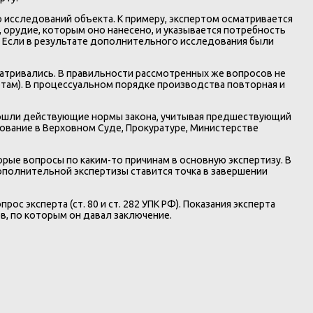
исследований объекта. К примеру, экспертом осматривается
орудие, которым оно нанесено, и указывается потребность
 Если в результате дополнительного исследования были
атривались. В правильности рассмотренных же вопросов не
ртам). В процессуальном порядке производства повторная и
вошли действующие нормы закона, учитывая предшествующий
вание в Верховном Суде, Прокуратуре, Министерстве
рые вопросы по каким-то причинам в основную экспертизу. В
ополнительной экспертизы ставится точка в завершении
 эксперта (ст. 80 и ст. 282 УПК РФ). Показания эксперта
в, по которым он давал заключение.