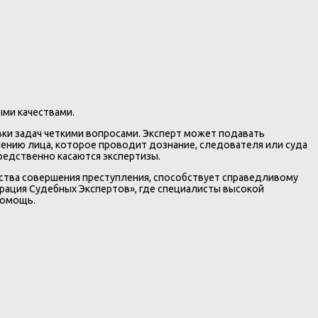
ыми качествами.
вки задач четкими вопросами. Эксперт может подавать
ению лица, которое проводит дознание, следователя или суда
редственно касаются экспертизы.
ства совершения преступления, способствует справедливому
ерация Судебных Экспертов», где специалисты высокой
помощь.