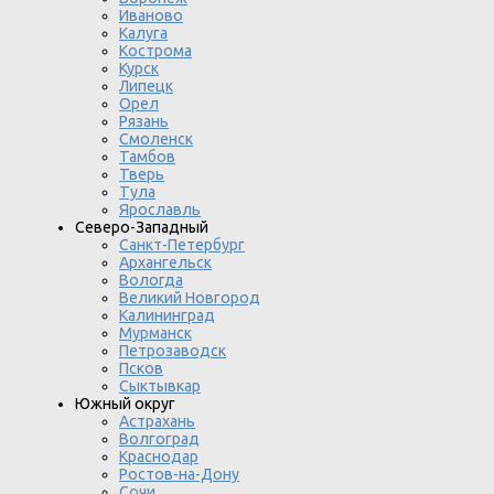
Иваново
Калуга
Кострома
Курск
Липецк
Орел
Рязань
Смоленск
Тамбов
Тверь
Тула
Ярославль
Северо-Западный
Санкт-Петербург
Архангельск
Вологда
Великий Новгород
Калининград
Мурманск
Петрозаводск
Псков
Сыктывкар
Южный округ
Астрахань
Волгоград
Краснодар
Ростов-на-Дону
Сочи