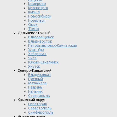
Кемерово
Красноярск
Кызыл
Новосибирск
Норильск
Омск
Томск
Дальневосточный
Благовещенск
Владивосток
Петропавловск-Камчатский
Улан-Удэ
Хабаровск
Чита
Южно-Сахалинск
Якутск
Северо-Кавказский
Владикавказ
Грозный
Махачкала
Назрань
Нальчик
Ставрополь
Крымский округ
Евпатория
Севастополь
Симферополь
Новые регионы