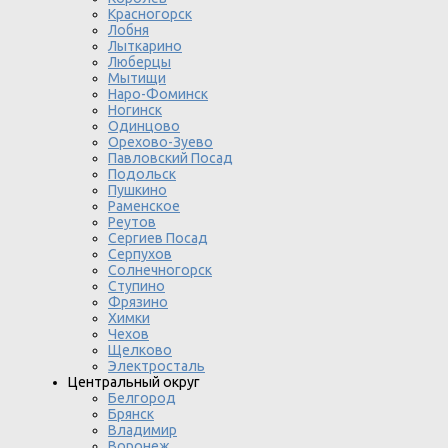
Красногорск
Лобня
Лыткарино
Люберцы
Мытищи
Наро-Фоминск
Ногинск
Одинцово
Орехово-Зуево
Павловский Посад
Подольск
Пушкино
Раменское
Реутов
Сергиев Посад
Серпухов
Солнечногорск
Ступино
Фрязино
Химки
Чехов
Щелково
Электросталь
Центральный округ
Белгород
Брянск
Владимир
Воронеж