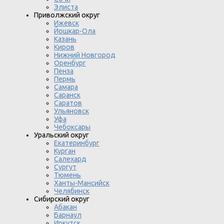
Элиста
Приволжский округ
Ижевск
Йошкар-Ола
Казань
Киров
Нижний Новгород
Оренбург
Пенза
Пермь
Самара
Саранск
Саратов
Ульяновск
Уфа
Чебоксары
Уральский округ
Екатеринбург
Курган
Салехард
Сургут
Тюмень
Ханты-Мансийск
Челябинск
Сибирский округ
Абакан
Барнаул
Иркутск