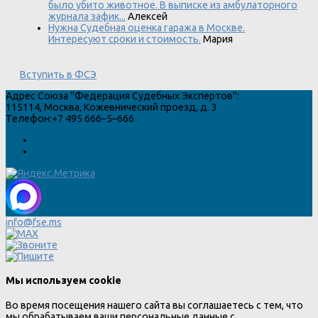
было убито животное. В выписке из амбулаторного
журнала зафик...
Алексей
Нужна Судебная оценка гаража в Москве.
Интересуют сроки и стоимость.
Мария
Вступить в ФСЭ
Адрес
Союза "Федерация Судебных Экспертов"
:
115114
,
Москва
,
Кожевнический проезд, д. 3
Телефон:
+7 495 666–5–666
info@fse.ms
Мы используем cookie
Во время посещения нашего сайта вы соглашаетесь с тем, что
мы обрабатываем ваши персональные данные с