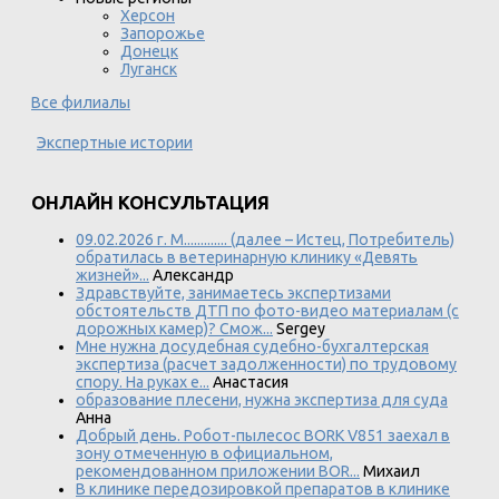
Херсон
Запорожье
Донецк
Луганск
Все филиалы
Экспертные истории
ОНЛАЙН КОНСУЛЬТАЦИЯ
09.02.2026 г. М............. (далее – Истец, Потребитель)
обратилась в ветеринарную клинику «Девять
жизней»...
Александр
Здравствуйте, занимаетесь экспертизами
обстоятельств ДТП по фото-видео материалам (с
дорожных камер)? Смож...
Sergey
Мне нужна досудебная судебно-бухгалтерская
экспертиза (расчет задолженности) по трудовому
спору. На руках е...
Анастасия
образование плесени, нужна экспертиза для суда
Анна
Добрый день. Робот-пылесос BORK V851 заехал в
зону отмеченную в официальном,
рекомендованном приложении BOR...
Михаил
В клинике передозировкой препаратов в клинике