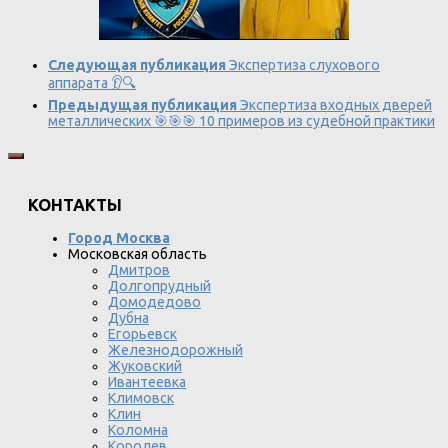
Следующая публикация
Экспертиза слухового
аппарата 👂🔍
Предыдущая публикация
Экспертиза входных дверей
металлических 🎯🎯🎯 10 примеров из судебной практики
КОНТАКТЫ
Город Москва
Московская область
Дмитров
Долгопрудный
Домодедово
Дубна
Егорьевск
Железнодорожный
Жуковский
Ивантеевка
Климовск
Клин
Коломна
Королев