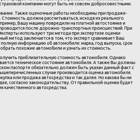
 страховой компании могут быть не совсем добросовестными.
дование. Также оценочные работы необходимы при продаже-
. Стоимость должна рассчитываться, исходя из реального
пример, Вашу машину повредили на платной автостоянке и
я проводится после дорожно-транспортных происшествий. При
Эксперты используют три метода при экспертизе оценки
ый метод заключается в том, что эксперт сравнивает Ваш
полную информацию об автомобиле: марка, год выпуска, срок
добрать похожие автомобили и узнать их стоимость.
получить приблизительную стоимость автомобиля. Однако
ывается техническое состояние автомобиля. А также Вы должны
еском паспорте обязательно должен быть указан данный факт с
 вышеперечисленных случае производится оценка автомобиля.
упка или продажа автосредства и так далее. Но какова бы ни
ке, согласно законодательству. От правильной оценки будет
ия качественного автосредства.