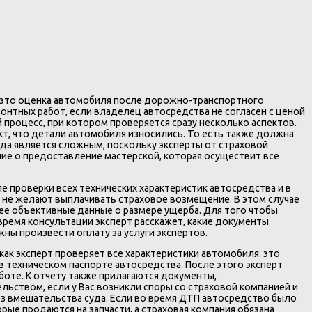
– это оценка автомобиля после дорожно-транспортного
онтных работ, если владелец автосредства не согласен с ценой
 процесс, при котором проверяется сразу несколько аспектов.
кт, что детали автомобиля износились. То есть также должна
гда является сложным, поскольку эксперты от страховой
ие о предоставление мастерской, которая осуществит все
 проверки всех технических характеристик автосредства и в
и не желают выплачивать страховое возмещение. В этом случае
ее объективные данные о размере ущерба. Для того чтобы
время консультации эксперт расскажет, какие документы
ны произвести оплату за услуги экспертов.
как эксперт проверяет все характеристики автомобиля: это
 в техническом паспорте автосредства. После этого эксперт
боте. К отчету также прилагаются документы,
ьством, если у Вас возникли споры со страховой компанией и
ез вмешательства суда. Если во время ДТП автосредство было
ые продаются на запчасти, а страховая компания обязана