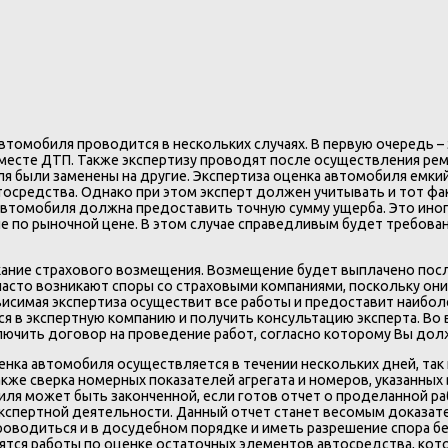
автомобиля проводится в нескольких случаях. В первую очередь 
 месте ДТП. Также экспертизу проводят после осуществления рем
я были заменены на другие. Экспертиза оценка автомобиля емкий
тосредства. Однако при этом эксперт должен учитывать и тот фа
а автомобиля должна предоставить точную сумму ущерба. Это ино
 по рыночной цене. В этом случае справедливым будет требован
ание страхового возмещения. Возмещение будет выплачено после
 часто возникают споры со страховыми компаниями, поскольку он
исимая экспертиза осуществит все работы и предоставит наибол
я в экспертную компанию и получить консультацию эксперта. Во 
ючить договор на проведение работ, согласно которому Вы долж
енка автомобиля осуществляется в течении нескольких дней, так 
акже сверка номерных показателей агрегата и номеров, указанных
иля может быть законченной, если готов отчет о проделанной ра
спертной деятельности. Данный отчет станет весомым доказател
проводиться и в досудебном порядке и иметь разрешение спора б
ся работы по оценке остаточных элементов автосредства, котор