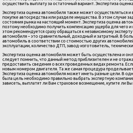
осуществить выплату за остаточный вариант. Экспертиза оценк
Экспертиза оценка автомобиля также может осуществляться и в
покупке автосредства или разделе имущества. В этом случае з
состояния рынка на настоящий момент. Экспертиза оценка авто
поэтому необходимо получить компенсацию ущерба для чего и 
этом рекомендуется сразу обращаться к независимому эксперту
автомобиля – это сравнительный, доходный и затратный. В бол
автомобиль в соответствии со стоимостью других автомобилей
эксплуатации, количество ДТП, завод-изготовитель, техническ
Экспертиза оценка автомобиля может быть осуществлена и он
следует помнить, что данный метод приблизителен и не отраж
предоставить сведения о всех проведенных видах ремонта. Есл
новым номером двигателя. Та же самая процедура проделывает
Экспертиза оценка автомобиля может иметь разные цели. В одно
была цель необходимо правильно выбрать экспертную компанию
зависеть, выплатят ли Вам страховое возмещение, купите ли В