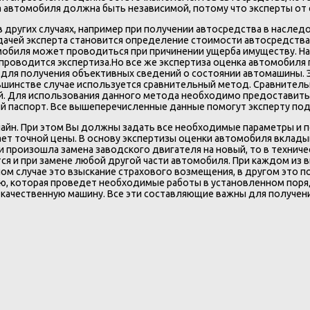
а автомобиля должна быть независимой, потому что эксперты от
 других случаях, например при получении автосредства в насле
адачей эксперта становится определение стоимости автосредства
мобиля может проводиться при причинении ущерба имуществу. На
проводится экспертиза.Но все же экспертиза оценка автомобил
 для получения объективных сведений о состоянии автомашины. 
ьшинстве случае используется сравнительный метод. Сравнительн
. Для использования данного метода необходимо предоставить 
ий паспорт. Все вышеперечисленные данные помогут эксперту по
лайн. При этом Вы должны задать все необходимые параметры и 
ает точной цены. В основу экспертизы оценки автомобиля вклад
и произошла замена заводского двигателя на новый, то в технич
ся и при замене любой другой части автомобиля. При каждом из
м случае это взыскание страхового возмещения, в другом это пок
, которая проведет необходимые работы в установленном поряд
ы качественную машину. Все эти составляющие важны для получен