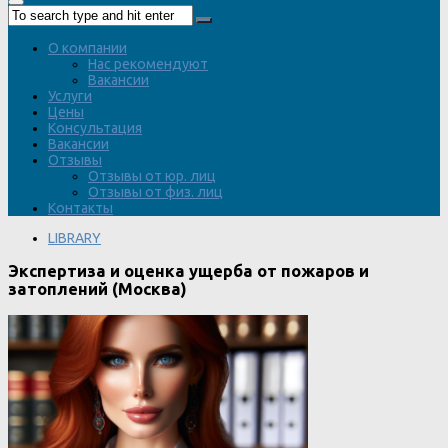
О компании
Нас рекомендуют
Вакансии
Услуги
Цены
Консультация
Вакансии
Отзывы
Отзывы от юр. лиц
Отзывы от физ. лиц
Контакты
LIBRARY
Экспертиза и оценка ущерба от пожаров и
затоплений (Москва)