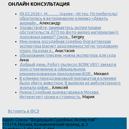
ОНЛАЙН КОНСУЛЬТАЦИЯ
09.02.2026 г. М............. (далее – Истец, Потребитель)
обратилась в ветеринарную клинику «Девять
жизней»...
Александр
Здравствуйте, занимаетесь экспертизами
обстоятельств ДТП по фото-видео материалам (с
дорожных камер)? Смож...
Sergey
Мне нужна досудебная судебно-бухгалтерская
экспертиза (расчет задолженности) по трудовому
спору. На руках е...
Анастасия
образование плесени, нужна экспертиза для суда
Анна
Добрый день. Робот-пылесос BORK V851 заехал в
зону отмеченную в официальном,
рекомендованном приложении BOR...
Михаил
В клинике передозировкой препаратов в клинике
было убито животное. В выписке из амбулаторного
журнала зафик...
Алексей
Нужна Судебная оценка гаража в Москве.
Интересуют сроки и стоимость.
Мария
Вступить в ФСЭ
Адрес
Союза "Федерация Судебных Экспертов"
:
115114
,
Москва
,
Кожевнический проезд, д. 3
Телефон:
+7 495 666–5–666