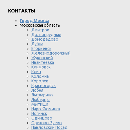
КОНТАКТЫ
Город Москва
Московская область
Дмитров
Долгопрудный
Домодедово
Дубна
Егорьевск
Железнодорожный
Жуковский
Ивантеевка
Климовск
Клин
Коломна
Королев
Красногорск
Лобня
Лыткарино
Люберцы
Мытищи
Наро-Фоминск
Ногинск
Одинцово
Орехово-Зуево
Павловский Посад