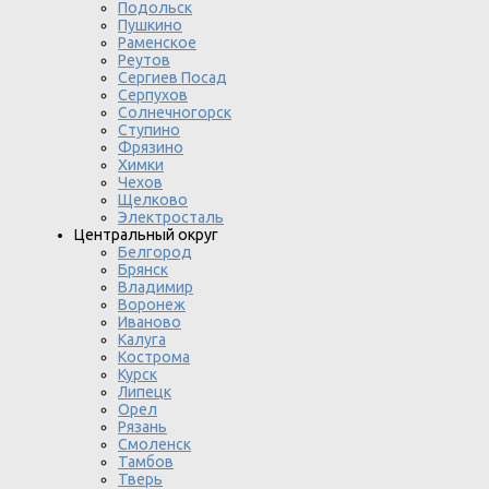
Подольск
Пушкино
Раменское
Реутов
Сергиев Посад
Серпухов
Солнечногорск
Ступино
Фрязино
Химки
Чехов
Щелково
Электросталь
Центральный округ
Белгород
Брянск
Владимир
Воронеж
Иваново
Калуга
Кострома
Курск
Липецк
Орел
Рязань
Смоленск
Тамбов
Тверь