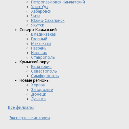
Петропавловск-Камчатский
Улан-Удэ
Хабаровск
Чита
Южно-Сахалинск
Якутск
Северо-Кавказский
Владикавказ
Грозный
Махачкала
Назрань
Нальчик
Ставрополь
Крымский округ
Евпатория
Севастополь
Симферополь
Новые регионы
Херсон
Запорожье
Донецк
Луганск
Все филиалы
Экспертные истории