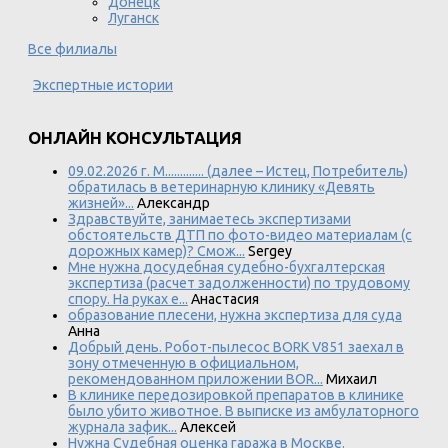
Донецк
Луганск
Все филиалы
Экспертные истории
ОНЛАЙН КОНСУЛЬТАЦИЯ
09.02.2026 г. М............. (далее – Истец, Потребитель)
обратилась в ветеринарную клинику «Девять
жизней»...
Александр
Здравствуйте, занимаетесь экспертизами
обстоятельств ДТП по фото-видео материалам (с
дорожных камер)? Смож...
Sergey
Мне нужна досудебная судебно-бухгалтерская
экспертиза (расчет задолженности) по трудовому
спору. На руках е...
Анастасия
образование плесени, нужна экспертиза для суда
Анна
Добрый день. Робот-пылесос BORK V851 заехал в
зону отмеченную в официальном,
рекомендованном приложении BOR...
Михаил
В клинике передозировкой препаратов в клинике
было убито животное. В выписке из амбулаторного
журнала зафик...
Алексей
Нужна Судебная оценка гаража в Москве.