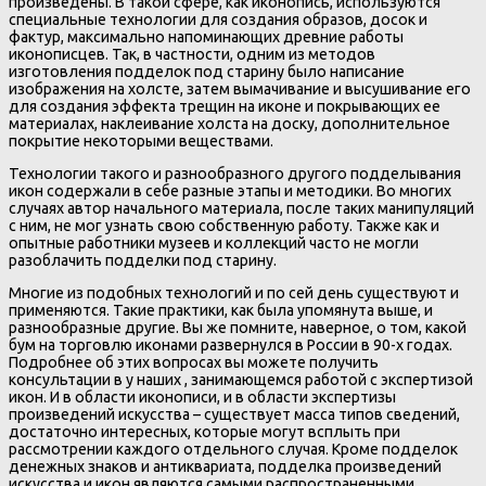
произведены. В такой сфере, как иконопись, используются
специальные технологии для создания образов, досок и
фактур, максимально напоминающих древние работы
иконописцев. Так, в частности, одним из методов
изготовления подделок под старину было написание
изображения на холсте, затем вымачивание и высушивание его
для создания эффекта трещин на иконе и покрывающих ее
материалах, наклеивание холста на доску, дополнительное
покрытие некоторыми веществами.
Технологии такого и разнообразного другого подделывания
икон содержали в себе разные этапы и методики. Во многих
случаях автор начального материала, после таких манипуляций
с ним, не мог узнать свою собственную работу. Также как и
опытные работники музеев и коллекций часто не могли
разоблачить подделки под старину.
Многие из подобных технологий и по сей день существуют и
применяются. Такие практики, как была упомянута выше, и
разнообразные другие. Вы же помните, наверное, о том, какой
бум на торговлю иконами развернулся в России в 90-х годах.
Подробнее об этих вопросах вы можете получить
консультации в у наших , занимающемся работой с экспертизой
икон. И в области иконописи, и в области экспертизы
произведений искусства – существует масса типов сведений,
достаточно интересных, которые могут всплыть при
рассмотрении каждого отдельного случая. Кроме подделок
денежных знаков и антиквариата, подделка произведений
искусства и икон являются самыми распространенными,