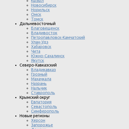
Кызыл
Новосибирск
Норильск
Омск
Томск
Дальневосточный
Благовещенск
Владивосток
Петропавловск-Камчатский
Улан-Удэ
Хабаровск
Чита
Южно-Сахалинск
Якутск
Северо-Кавказский
Владикавказ
Грозный
Махачкала
Назрань
Нальчик
Ставрополь
Крымский округ
Евпатория
Севастополь
Симферополь
Новые регионы
Херсон
Запорожье