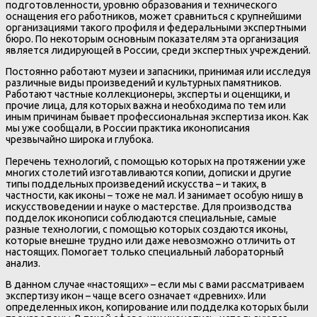
подготовленности, уровню образования и технического
оснащения его работников, может сравниться с крупнейшими
организациями такого профиля и федеральными экспертными
бюро. По некоторым основным показателям эта организация
является лидирующей в России, среди экспертных учреждений.
Постоянно работают музеи и запасники, принимая или исследуя
различные виды произведений и культурных памятников.
Работают частные коллекционеры, эксперты и оценщики, и
прочие лица, для которых важна и необходима по тем или
иным причинам бывает профессиональная экспертиза икон. Как
мы уже сообщали, в России практика иконописания
чрезвычайно широка и глубока.
Перечень технологий, с помощью которых на протяжении уже
многих столетий изготавливаются копии, дописки и другие
типы поддельных произведений искусства – и таких, в
частности, как иконы – тоже не мал. И занимает особую нишу в
искусствоведении и науке о мастерстве. Для производства
подделок иконописи соблюдаются специальные, самые
разные технологии, с помощью которых создаются иконы,
которые внешне трудно или даже невозможно отличить от
настоящих. Помогает только специальный лабораторный
анализ.
В данном случае «настоящих» – если мы с вами рассматриваем
экспертизу икон – чаще всего означает «древних». Или
определенных икон, копирование или подделка которых были