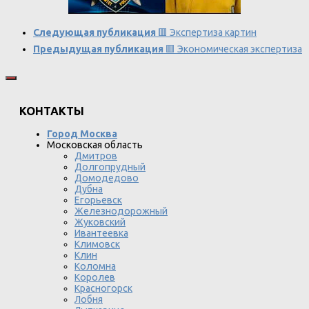
Следующая публикация
🟥 Экспертиза картин
Предыдущая публикация
🟥 Экономическая экспертиза
КОНТАКТЫ
Город Москва
Московская область
Дмитров
Долгопрудный
Домодедово
Дубна
Егорьевск
Железнодорожный
Жуковский
Ивантеевка
Климовск
Клин
Коломна
Королев
Красногорск
Лобня