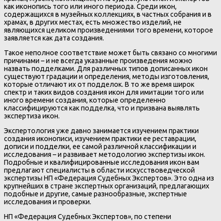
как иконопись того или иного периода. Среди икон,
содержащихся в музейных коллекциях, в частных собрания и в
храмах, в других местах, есть множество изделий, не
являющихся целиком произведениями того времени, которое
заявляется как дата создания.
Такое неполное соответствие может быть связано со многими
причинами – и не всегда указанные произведения можно
назвать подделками. Для различных типов дописанных икон
существуют градации и определения, методы изготовления,
которые отличают их от подделок. В то же время широк
спектр и таких видов создания икон для имитации того или
иного времени создания, которые определенно
классифицируются как подделка, что и призвана выявлять
экспертиза икон.
Экспертология уже давно занимается изучением практики
создания иконописи, изучением практики ее реставрации,
дописи и подделки, ее самой различной классификации и
исследования – и развивает методологию экспертизы икон.
Подробные и квалифицированные исследования икон вам
предлагают специалисты в области искусствоведческой
экспертизы НП «Федерация Судебных Экспертов». Это одна из
крупнейших в стране экспертных организаций, предлагающих
подобные и другие, самые разнообразные, экспертные
исследования и проверки.
НП «Федерация Судебных Экспертов», по степени