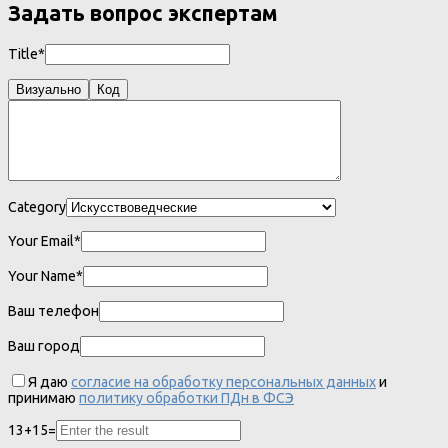
Задать вопрос экспертам
Title*
Визуально
Код
Category
Your Email*
Your Name*
Ваш телефон
Ваш город
Я даю
согласие на обработку персональных данных
и
принимаю
политику обработки ПДн в ФСЭ
13
+
15
=