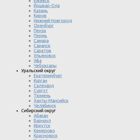
Ижевск
Йошкар-Ола
Казань
Киров
Нижний Новгород
Оренбург
Пенза
Пермь
Самара
Саранск
Саратов
Ульяновск
Уфа
Чебоксары
Уральский округ
Екатеринбург
Курган
Салехард
Сургут
Тюмень
Ханты-Мансийск
Челябинск
Сибирский округ
Абакан
Барнаул
Иркутск
Кемерово
Красноярск