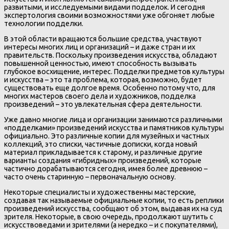
развитыми, и исследуемыми видами подделок. И сегодня
экспертология своими возможностями уже обгоняет любые
технологии подделки.
В этой области вращаются большие средства, участвуют
интересы многих лиц и организаций – и даже стран и их
правительств. Поскольку произведения искусства, обладают
повышенной ценностью, имеют способность вызывать
глубокое восхищение, интерес. Подделки предметов культуры
и искусства – это та проблема, которая, возможно, будет
существовать еще долгое время. Особенно потому что, для
многих мастеров своего дела и художников, подделка
произведений – это увлекательная сфера деятельности.
Уже давно многие лица и организации занимаются различными
«подделками» произведений искусства и памятников культуры
официально. Это различные копии для музейных и частных
коллекций, это списки, частичные дописки, когда новый
материал прикладывается к старому, и различные другие
варианты создания «гибридных» произведений, которые
частично дорабатываются сегодня, имея более древнюю –
часто очень старинную – первоначальную основу.
Некоторые специалисты и художественны мастерские,
создавая так называемые официальные копии, то есть реплики
произведений искусства, сообщают об этом, выдавая их на суд
зрителя. Некоторые, в свою очередь, продолжают шутить с
искусствоведами и зрителями (а нередко – и с покупателями),