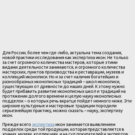
Для России, более чем где-либо, актуальна тема создания,
новой практики исследования как экспертиза икон. Не только
за счет огромного количества мастеров, которые этими
видами деятельности занимаются, и огромного количества
мастерских, пунктов производства и реставрации, музеев и
коллекций иконописи. Но и за счет наличия богатейших и
разнообразных иконописных традиций – школ иконописи,
существующих от древности до наших дней. К этому нужно
будет прибавить развитие иконописных школ и традиций на
протяжении долгого времени и целую науку иконописных
подделок – о которых речь вкратце пойдет немного ниже. Эти
широкие культурные и мастеровые традиции породили
серьезнейшую практику, можно сказать – науку, экспертизу
икон.
Прежде всего
экспертиза
икон занимается выявлением
подделок среди той продукции, которая представляется в
храмах, музеях, коллекциях, и на суд покупателей и экспертов