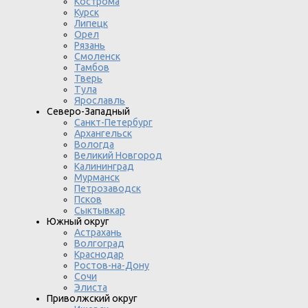
Кострома
Курск
Липецк
Орел
Рязань
Смоленск
Тамбов
Тверь
Тула
Ярославль
Северо-Западный
Санкт-Петербург
Архангельск
Вологда
Великий Новгород
Калининград
Мурманск
Петрозаводск
Псков
Сыктывкар
Южный округ
Астрахань
Волгоград
Краснодар
Ростов-на-Дону
Сочи
Элиста
Приволжский округ