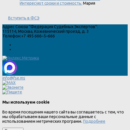
Интересуют сроки и стоимость.
Мария
Вступить в ФСЭ
Адрес
Союза "Федерация Судебных Экспертов"
:
115114
,
Москва
,
Кожевнический проезд, д. 3
Телефон:
+7 495 666–5–666
info@fse.ms
Мы используем cookie
Во время посещения нашего сайта вы соглашаетесь с тем, что
мы обрабатываем ваши персональные данные с
использованием метрических программ.
Подробнее