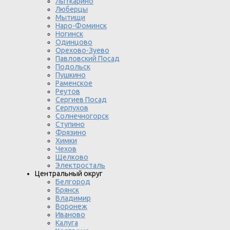
Лыткарино
Люберцы
Мытищи
Наро-Фоминск
Ногинск
Одинцово
Орехово-Зуево
Павловский Посад
Подольск
Пушкино
Раменское
Реутов
Сергиев Посад
Серпухов
Солнечногорск
Ступино
Фрязино
Химки
Чехов
Щелково
Электросталь
Центральный округ
Белгород
Брянск
Владимир
Воронеж
Иваново
Калуга