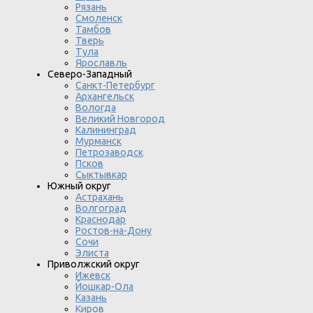
Рязань
Смоленск
Тамбов
Тверь
Тула
Ярославль
Северо-Западный
Санкт-Петербург
Архангельск
Вологда
Великий Новгород
Калининград
Мурманск
Петрозаводск
Псков
Сыктывкар
Южный округ
Астрахань
Волгоград
Краснодар
Ростов-на-Дону
Сочи
Элиста
Приволжский округ
Ижевск
Йошкар-Ола
Казань
Киров