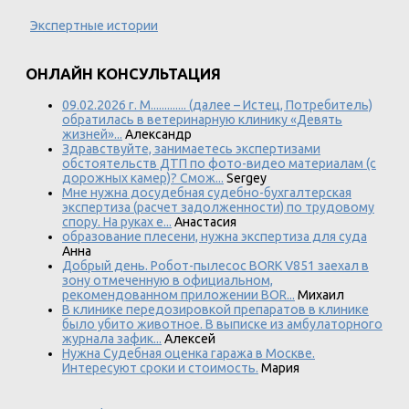
Экспертные истории
ОНЛАЙН КОНСУЛЬТАЦИЯ
09.02.2026 г. М............. (далее – Истец, Потребитель)
обратилась в ветеринарную клинику «Девять
жизней»...
Александр
Здравствуйте, занимаетесь экспертизами
обстоятельств ДТП по фото-видео материалам (с
дорожных камер)? Смож...
Sergey
Мне нужна досудебная судебно-бухгалтерская
экспертиза (расчет задолженности) по трудовому
спору. На руках е...
Анастасия
образование плесени, нужна экспертиза для суда
Анна
Добрый день. Робот-пылесос BORK V851 заехал в
зону отмеченную в официальном,
рекомендованном приложении BOR...
Михаил
В клинике передозировкой препаратов в клинике
было убито животное. В выписке из амбулаторного
журнала зафик...
Алексей
Нужна Судебная оценка гаража в Москве.
Интересуют сроки и стоимость.
Мария