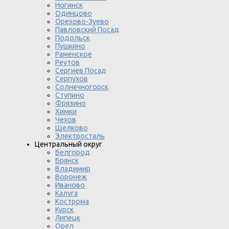
Ногинск
Одинцово
Орехово-Зуево
Павловский Посад
Подольск
Пушкино
Раменское
Реутов
Сергиев Посад
Серпухов
Солнечногорск
Ступино
Фрязино
Химки
Чехов
Щелково
Электросталь
Центральный округ
Белгород
Брянск
Владимир
Воронеж
Иваново
Калуга
Кострома
Курск
Липецк
Орел