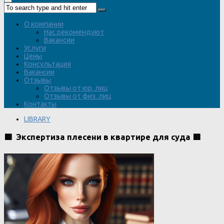
О компании
Нас рекомендуют
Вакансии
Услуги
Цены
Консультация
Вакансии
Отзывы
Отзывы от юр. лиц
Отзывы от физ. лиц
Контакты
LIBRARY
🟥 Экспертиза плесени в квартире для суда 🟥