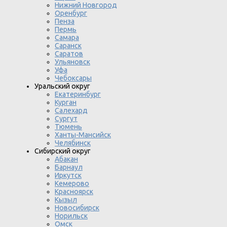
Нижний Новгород
Оренбург
Пенза
Пермь
Самара
Саранск
Саратов
Ульяновск
Уфа
Чебоксары
Уральский округ
Екатеринбург
Курган
Салехард
Сургут
Тюмень
Ханты-Мансийск
Челябинск
Сибирский округ
Абакан
Барнаул
Иркутск
Кемерово
Красноярск
Кызыл
Новосибирск
Норильск
Омск