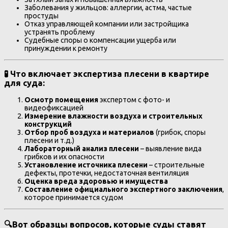
Заболевания у жильцов: аллергии, астма, частые
простуды
Отказ управляющей компании или застройщика
устранять проблему
Судебные споры о компенсации ущерба или
принуждении к ремонту
🧪 Что включает
экспертиза плесени в квартире
для суда
:
Осмотр помещения
экспертом с фото- и
видеофиксацией
Измерение влажности воздуха и строительных
конструкций
Отбор проб воздуха и материалов
(грибок, споры
плесени и т.д.)
Лабораторный анализ плесени
– выявление вида
грибков и их опасности
Установление источника плесени
– строительные
дефекты, протечки, недостаточная вентиляция
Оценка вреда здоровью и имущества
Составление официального экспертного заключения
,
которое принимается судом
🔍Вот образцы вопросов, которые суды ставят