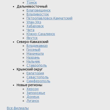
Томск
Дальневосточный
Благовещенск
Владивосток
Петропавловск-Камчатский
Улан-Удэ
Хабаровск
Чита
Южно-Сахалинск
Якутск
Северо-Кавказский
Владикавказ
Грозный
Махачкала
Назрань
Нальчик
Ставрополь
Крымский округ
Евпатория
Севастополь
Симферополь
Новые регионы
Херсон
Запорожье
Донецк
Луганск
Все филиалы