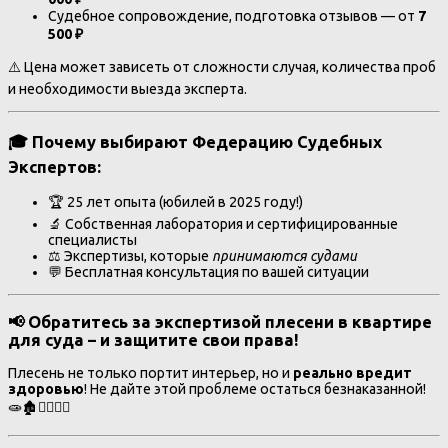
Судебное сопровождение, подготовка отзывов — от
7
500 ₽
⚠️ Цена может зависеть от сложности случая, количества проб
и необходимости выезда эксперта.
🎓 Почему выбирают
Федерацию Судебных
Экспертов
:
🏆 25 лет опыта (юбилей в 2025 году!)
🔬 Собственная лаборатория и сертифицированные
специалисты
⚖️ Экспертизы, которые
принимаются судами
💬 Бесплатная консультация по вашей ситуации
📢 Обратитесь за
экспертизой плесени в квартире
для суда
– и защитите свои права!
Плесень не только портит интерьер, но и
реально вредит
здоровью
! Не дайте этой проблеме остаться безнаказанной!
🧫🏚️👩‍⚕️👨‍⚖️