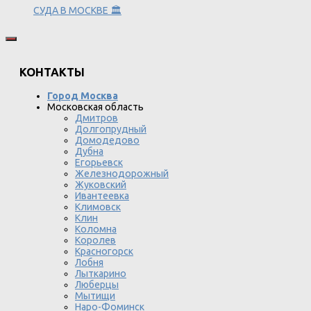
СУДА В МОСКВЕ 🏛️
КОНТАКТЫ
Город Москва
Московская область
Дмитров
Долгопрудный
Домодедово
Дубна
Егорьевск
Железнодорожный
Жуковский
Ивантеевка
Климовск
Клин
Коломна
Королев
Красногорск
Лобня
Лыткарино
Люберцы
Мытищи
Наро-Фоминск