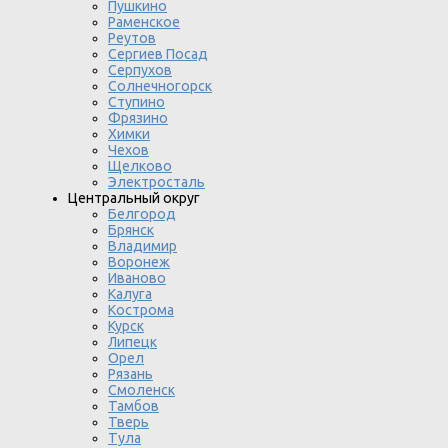
Пушкино
Раменское
Реутов
Сергиев Посад
Серпухов
Солнечногорск
Ступино
Фрязино
Химки
Чехов
Щелково
Электросталь
Центральный округ
Белгород
Брянск
Владимир
Воронеж
Иваново
Калуга
Кострома
Курск
Липецк
Орел
Рязань
Смоленск
Тамбов
Тверь
Тула