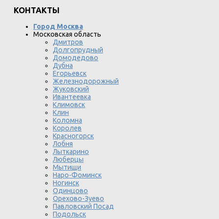
КОНТАКТЫ
Город Москва
Московская область
Дмитров
Долгопрудный
Домодедово
Дубна
Егорьевск
Железнодорожный
Жуковский
Ивантеевка
Климовск
Клин
Коломна
Королев
Красногорск
Лобня
Лыткарино
Люберцы
Мытищи
Наро-Фоминск
Ногинск
Одинцово
Орехово-Зуево
Павловский Посад
Подольск