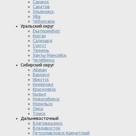
Саранск
Саратов
Ульяновск
Уфа
Чебоксары
Уральский округ
Екатеринбург
Курган
Салехард
Сургут
Тюмень
Ханты-Мансийск
Челябинск
Сибирский округ
Абакан
Барнаул
Иркутск
Кемерово
Красноярск
Кызыл
Новосибирск
Норильск
Омск
Томск
Дальневосточный
Благовещенск
Владивосток
Петропавловск-Камчатский