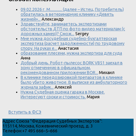
09.02.2026 г. М............. (далее – Истец, Потребитель)
обратилась в ветеринарную клинику «Девять
жизней»...
Александр
Здравствуйте, занимаетесь экспертизами
обстоятельств ДТП по фото-видео материалам (с
дорожных камер)? Смож...
Sergey
Мне нужна досудебная судебно-бухгалтерская
экспертиза (расчет задолженности) по трудовому
спору. На руках е...
Анастасия
образование плесени, нужна экспертиза для суда
Анна
Добрый день. Робот-пылесос BORK V851 заехал в
зону отмеченную в официальном,
рекомендованном приложении BOR...
Михаил
В клинике передозировкой препаратов в клинике
было убито животное. В выписке из амбулаторного
журнала зафик...
Алексей
Нужна Судебная оценка гаража в Москве.
Интересуют сроки и стоимость.
Мария
Вступить в ФСЭ
Адрес
Союза "Федерация Судебных Экспертов"
:
115114
,
Москва
,
Кожевнический проезд, д. 3
Телефон:
+7 495 666–5–666