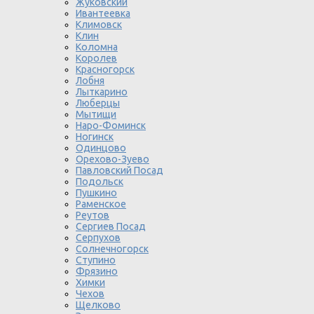
Жуковский
Ивантеевка
Климовск
Клин
Коломна
Королев
Красногорск
Лобня
Лыткарино
Люберцы
Мытищи
Наро-Фоминск
Ногинск
Одинцово
Орехово-Зуево
Павловский Посад
Подольск
Пушкино
Раменское
Реутов
Сергиев Посад
Серпухов
Солнечногорск
Ступино
Фрязино
Химки
Чехов
Щелково