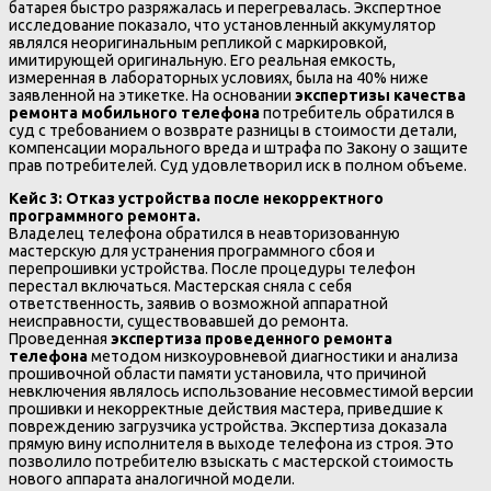
батарея быстро разряжалась и перегревалась. Экспертное
исследование показало, что установленный аккумулятор
являлся неоригинальным репликой с маркировкой,
имитирующей оригинальную. Его реальная емкость,
измеренная в лабораторных условиях, была на 40% ниже
заявленной на этикетке. На основании
экспертизы качества
ремонта мобильного телефона
потребитель обратился в
суд с требованием о возврате разницы в стоимости детали,
компенсации морального вреда и штрафа по Закону о защите
прав потребителей. Суд удовлетворил иск в полном объеме.
Кейс 3: Отказ устройства после некорректного
программного ремонта.
Владелец телефона обратился в неавторизованную
мастерскую для устранения программного сбоя и
перепрошивки устройства. После процедуры телефон
перестал включаться. Мастерская сняла с себя
ответственность, заявив о возможной аппаратной
неисправности, существовавшей до ремонта.
Проведенная
экспертиза проведенного ремонта
телефона
методом низкоуровневой диагностики и анализа
прошивочной области памяти установила, что причиной
невключения являлось использование несовместимой версии
прошивки и некорректные действия мастера, приведшие к
повреждению загрузчика устройства. Экспертиза доказала
прямую вину исполнителя в выходе телефона из строя. Это
позволило потребителю взыскать с мастерской стоимость
нового аппарата аналогичной модели.