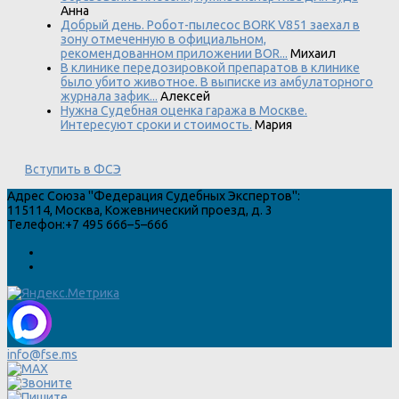
Анна
Добрый день. Робот-пылесос BORK V851 заехал в
зону отмеченную в официальном,
рекомендованном приложении BOR...
Михаил
В клинике передозировкой препаратов в клинике
было убито животное. В выписке из амбулаторного
журнала зафик...
Алексей
Нужна Судебная оценка гаража в Москве.
Интересуют сроки и стоимость.
Мария
Вступить в ФСЭ
Адрес
Союза "Федерация Судебных Экспертов"
:
115114
,
Москва
,
Кожевнический проезд, д. 3
Телефон:
+7 495 666–5–666
info@fse.ms