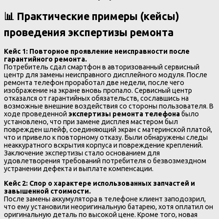
📊 Практические примеры (кейсы)
проведения экспертизы ремонта
Кейс 1: Повторное проявление неисправности после
гарантийного ремонта.
Потребитель сдал смартфон в авторизованный сервисный
центр для замены неисправного дисплейного модуля. После
ремонта телефон проработал две недели, после чего
изображение на экране вновь пропало. Сервисный центр
отказался от гарантийных обязательств, сославшись на
возможные внешние воздействия со стороны пользователя. В
ходе проведенной
экспертизы ремонта телефона
было
установлено, что при замене дисплея мастером был
поврежден шлейф, соединяющий экран с материнской платой,
что и привело к повторному отказу. Были обнаружены следы
неаккуратного вскрытия корпуса и повреждение креплений.
Заключение экспертизы стало основанием для
удовлетворения требований потребителя о безвозмездном
устранении дефекта и выплате компенсации.
Кейс 2: Спор о характере использованных запчастей и
завышенной стоимости.
После замены аккумулятора в телефоне клиент заподозрил,
что ему установили неоригинальную батарею, хотя оплатил он
оригинальную деталь по высокой цене. Кроме того, новая