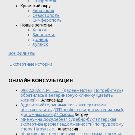
Ставрополь
Крымский округ
Евпатория
Севастополь
Симферополь
Новые регионы
Херсон
Запорожье
Донецк
Луганск
Все филиалы
Экспертные истории
ОНЛАЙН КОНСУЛЬТАЦИЯ
09.02.2026 г. М............. (далее – Истец, Потребитель)
обратилась в ветеринарную клинику «Девять
жизней»...
Александр
Здравствуйте, занимаетесь экспертизами
обстоятельств ДТП по фото-видео материалам (с
дорожных камер)? Смож...
Sergey
Мне нужна досудебная судебно-бухгалтерская
экспертиза (расчет задолженности) по трудовому
спору. На руках е...
Анастасия
образование плесени, нужна экспертиза для суда