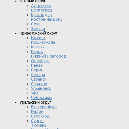
Южный округ
Астрахань
Волгоград
Краснодар
Ростов-на-Дону
Сочи
Элиста
Приволжский округ
Ижевск
Йошкар-Ола
Казань
Киров
Нижний Новгород
Оренбург
Пенза
Пермь
Самара
Саранск
Саратов
Ульяновск
Уфа
Чебоксары
Уральский округ
Екатеринбург
Курган
Салехард
Сургут
Тюмень