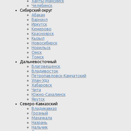
Ханты-Мансийск
Челябинск
Сибирский округ
Абакан
Барнаул
Иркутск
Кемерово
Красноярск
Кызыл
Новосибирск
Норильск
Омск
Томск
Дальневосточный
Благовещенск
Владивосток
Петропавловск-Камчатский
Улан-Удэ
Хабаровск
Чита
Южно-Сахалинск
Якутск
Северо-Кавказский
Владикавказ
Грозный
Махачкала
Назрань
Нальчик