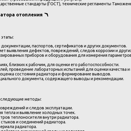
дарственные стандарты (ГОСТ), технические регламенты Таможен
атора отопления 🪃
 этапы:
 документации, паспортов, сертификатов и других документов.
ет выявления дефектов, повреждений, следов коррозии и други
зированных приборов и оборудования для измерения параметров, 
иях, близких к рабочим, для оценки его работоспособности.
лей, проведение лабораторных испытаний для оценки качества и 
 оценка состояния радиатора и формирование выводов.
циального документа, содержащего выводы и рекомендации.
я следующие методы:
овреждений и следов эксплуатации.
я тепла и выявление холодных точек.
тров теплоносителя внутри радиатора.
 стыков и соединений радиатора.
териала радиатора.