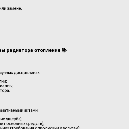
ли замене.
зы радиатора отопления 📚
аучных дисциплинах:
гии;
иалов;
тора.
рмативными актами:
ие ущерба);
ёт основных средств);
и» (требования к продукции и услугам);