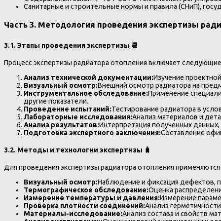
Санитарные и строительные нормы и правила (СНиП), госу
Часть 3. Методология проведения экспертизы ради
3.1. Этапы проведения экспертизы 📆
Процесс экспертизы радиатора отопления включает следующие
Анализ технической документации:
Изучение проектной
Визуальный осмотр:
Внешний осмотр радиатора на предм
Инструментальное обследование:
Применение специали
другие показатели.
Проведение испытаний:
Тестирование радиатора в услов
Лабораторные исследования:
Анализ материалов и дета
Анализ результатов:
Интерпретация полученных данных,
Подготовка экспертного заключения:
Составление офи
3.2. Методы и технологии экспертизы 🧳
Для проведения экспертизы радиатора отопления применяютс
Визуальный осмотр:
Наблюдение и фиксация дефектов, п
Термографическое обследование:
Оценка распределени
Измерение температуры и давления:
Измерение параме
Проверка плотности соединений:
Анализ герметичности
Материалы-исследование:
Анализ состава и свойств ма