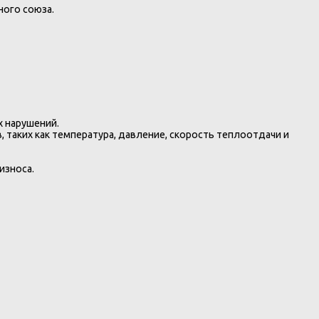
ного союза.
х нарушений.
таких как температура, давление, скорость теплоотдачи и
износа.