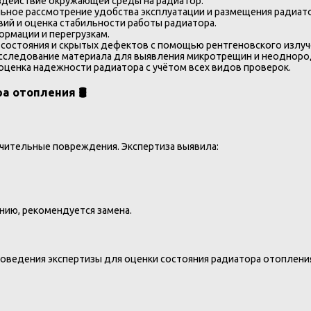
оздействие окружающей среды на радиатор.
ьное рассмотрение удобства эксплуатации и размещения радиат
вий и оценка стабильности работы радиатора.
рмации и перегрузкам.
состояния и скрытых дефектов с помощью рентгеновского излуч
сследование материала для выявления микротрещин и неодноро
оценка надежности радиатора с учётом всех видов проверок.
 отопления 🛢️
ачительные повреждения. Экспертиза выявила:
ию, рекомендуется замена.
оведения экспертизы для оценки состояния радиатора отопления