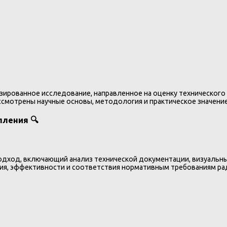
зированное исследование, направленное на оценку технического
ссмотрены научные основы, методология и практическое значени
пления 🔍
одход, включающий анализ технической документации, визуальн
ния, эффективности и соответствия нормативным требованиям ра