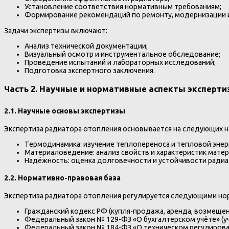
Установление соответствия нормативным требованиям;
Формирование рекомендаций по ремонту, модернизации и
Задачи экспертизы включают:
Анализ технической документации;
Визуальный осмотр и инструментальное обследование;
Проведение испытаний и лабораторных исследований;
Подготовка экспертного заключения.
Часть 2. Научные и нормативные аспекты эксперти
2.1. Научные основы экспертизы
Экспертиза радиатора отопления основывается на следующих н
Термодинамика: изучение теплопереноса и тепловой энер
Материаловедение: анализ свойств и характеристик матер
Надёжность: оценка долговечности и устойчивости радиа
2.2. Нормативно-правовая база
Экспертиза радиатора отопления регулируется следующими но
Гражданский кодекс РФ (купля-продажа, аренда, возмещен
Федеральный закон № 129-ФЗ «О бухгалтерском учёте» (уч
Федеральный закон № 184-ФЗ «О техническом регулировани