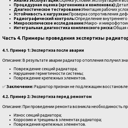
Анализ эксплуатации:
Оценка условий эксплуатации и в
Процедурная оценка (эргономика и компоновка):
Детал
Диагностическое тестирование:
Имитация рабочих усло
Устойчивость к нагрузкам:
Проверка сопротивления дефо
Радиографический контроль:
Определение внутреннего 
Микроскопическое исследование:
Макро- и микрофотои
Интегральная диагностика комплексного риска:
Общая 
Часть 4. Примеры проведения экспертизы радиатора
4.1. Пример 1: Экспертиза после аварии
Описание: В результате аварии радиатор отопления получил зн
Повреждение секций радиатора;
Нарушение герметичности системы;
Повреждение крепежных элементов.
✅
Заключение:
Радиатор признан не подлежащим восстановлен
4.2. Пример 2: Экспертиза перед ремонтом
Описание: При проведении ремонта возникла необходимость пр
Износ секций радиатора;
Коррозию и трещины в элементах радиатора;
Повреждения крепежных элементов.