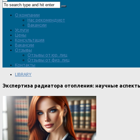
О компании
Нас рекомендуют
Вакансии
Услуги
Цены
Консультация
Вакансии
Отзывы
Отзывы от юр. лиц
Отзывы от физ. лиц
Контакты
LIBRARY
Экспертиза радиатора отопления: научные аспекты 