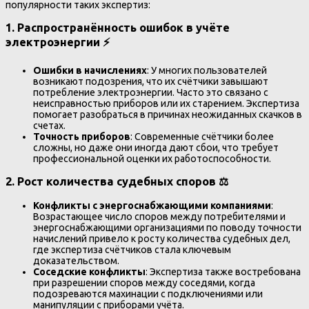
популярности таких экспертиз:
1.
Распространённость ошибок в учёте
электроэнергии
⚡
Ошибки в начислениях
: У многих пользователей
возникают подозрения, что их счётчики завышают
потребление электроэнергии. Часто это связано с
неисправностью приборов или их старением. Экспертиза
помогает разобраться в причинах неожиданных скачков в
счетах.
Точность приборов
: Современные счётчики более
сложны, но даже они иногда дают сбои, что требует
профессиональной оценки их работоспособности.
2.
Рост количества судебных споров
⚖️
Конфликты с энергоснабжающими компаниями
:
Возрастающее число споров между потребителями и
энергоснабжающими организациями по поводу точности
начислений привело к росту количества судебных дел,
где экспертиза счётчиков стала ключевым
доказательством.
Соседские конфликты
: Экспертиза также востребована
при разрешении споров между соседями, когда
подозреваются махинации с подключениями или
манипуляции с приборами учёта.