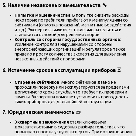
5.
Наличие незаконных вмешательств
🔧
Попытки мошенничества
: В попытке снизить расходы
некоторые потребители прибегают к манипуляциям со
счётчиками (отмотка показаний, магнитные воздействия
и т.д.). Экспертиза выявляет такие вмешательства и
становится основой для решения споров.
Контроль со стороны государственных органов
:
Усиление контроля за нарушениями со стороны
энергоснабжающих организаций и регуляторов также
привело к росту количества экспертиз для выявления
незаконных действий с приборами.
6.
Истечение сроков эксплуатации приборов
⏳
Старение счётчиков
: Много счётчиков давно не
проходили поверку или эксплуатируются за пределами
допустимого срока службы, что требует их проверки и
замены. Экспертиза помогает установить пригодность
таких приборов для дальнейшей эксплуатации.
7.
Юридическая значимость
📜
Экспертные заключения
стали ключевыми
доказательствами в судебных разбирательствах, что
повысило спрос на услуги экспертов. При возникновении