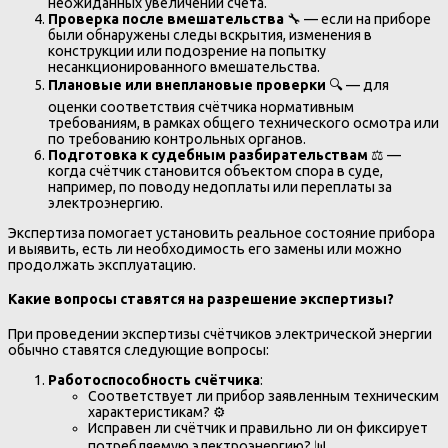
неожиданных увеличений счета.
Проверка после вмешательства
🔧 — если на приборе
были обнаружены следы вскрытия, изменения в
конструкции или подозрение на попытку
несанкционированного вмешательства.
Плановые или внеплановые проверки
🔍 — для
оценки соответствия счётчика нормативным
требованиям, в рамках общего технического осмотра или
по требованию контрольных органов.
Подготовка к судебным разбирательствам
⚖️ —
когда счётчик становится объектом спора в суде,
например, по поводу недоплаты или переплаты за
электроэнергию.
Экспертиза помогает установить реальное состояние прибора
и выявить, есть ли необходимость его замены или можно
продолжать эксплуатацию.
Какие вопросы ставятся на разрешение экспертизы?
При проведении экспертизы счётчиков электрической энергии
обычно ставятся следующие вопросы:
Работоспособность счётчика
:
Соответствует ли прибор заявленным техническим
характеристикам? ⚙️
Исправен ли счётчик и правильно ли он фиксирует
потребляемую электроэнергию? 📊