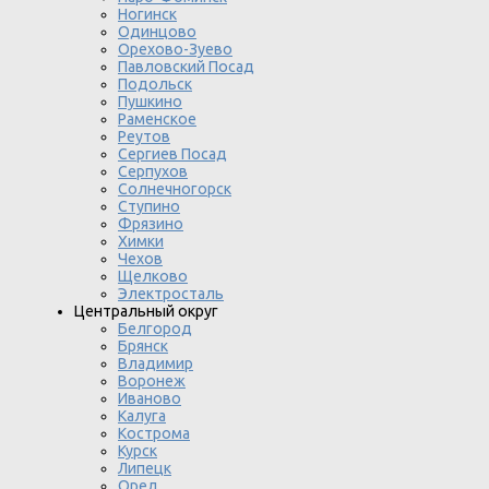
Ногинск
Одинцово
Орехово-Зуево
Павловский Посад
Подольск
Пушкино
Раменское
Реутов
Сергиев Посад
Серпухов
Солнечногорск
Ступино
Фрязино
Химки
Чехов
Щелково
Электросталь
Центральный округ
Белгород
Брянск
Владимир
Воронеж
Иваново
Калуга
Кострома
Курск
Липецк
Орел