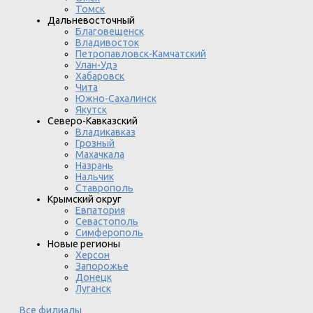
Томск
Дальневосточный
Благовещенск
Владивосток
Петропавловск-Камчатский
Улан-Удэ
Хабаровск
Чита
Южно-Сахалинск
Якутск
Северо-Кавказский
Владикавказ
Грозный
Махачкала
Назрань
Нальчик
Ставрополь
Крымский округ
Евпатория
Севастополь
Симферополь
Новые регионы
Херсон
Запорожье
Донецк
Луганск
Все филиалы