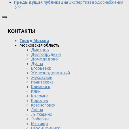
Предыдущая публикация
Экспертиза водоснабжения
💧⚖
КОНТАКТЫ
Город Москва
Московская область
Дмитров
Долгопрудный
Домодедово
Дубна
Егорьевск
Железнодорожный
Жуковский
Ивантеевка
Климовск
Клин
Коломна
Королев
Красногорск
Лобня
Лыткарино
Люберцы
Мытищи
Наро-Фоминск