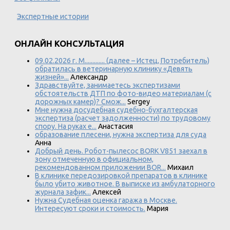
Экспертные истории
ОНЛАЙН КОНСУЛЬТАЦИЯ
09.02.2026 г. М............. (далее – Истец, Потребитель)
обратилась в ветеринарную клинику «Девять
жизней»...
Александр
Здравствуйте, занимаетесь экспертизами
обстоятельств ДТП по фото-видео материалам (с
дорожных камер)? Смож...
Sergey
Мне нужна досудебная судебно-бухгалтерская
экспертиза (расчет задолженности) по трудовому
спору. На руках е...
Анастасия
образование плесени, нужна экспертиза для суда
Анна
Добрый день. Робот-пылесос BORK V851 заехал в
зону отмеченную в официальном,
рекомендованном приложении BOR...
Михаил
В клинике передозировкой препаратов в клинике
было убито животное. В выписке из амбулаторного
журнала зафик...
Алексей
Нужна Судебная оценка гаража в Москве.
Интересуют сроки и стоимость.
Мария