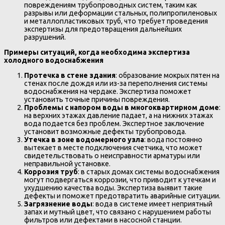
повреждениям трубопроводных систем, таким как
разрывы или деформации стальных, полипропиленовых
и металлопластиковых труб, что требует проведения
экспертизы для предотвращения дальнейших
разрушений.
Примеры ситуаций, когда необходима экспертиза
холодного водоснабжения
Протечка в стене здания
: образование мокрых пятен на
стенах после дождя или из-за переполнения системы
водоснабжения на чердаке. Экспертиза поможет
установить точные причины повреждения.
Проблемы с напором воды в многоквартирном доме
:
на верхних этажах давление падает, а на нижних этажах
вода подается без проблем. Экспертное заключение
установит возможные дефекты трубопровода.
Утечка в зоне водомерного узла
: вода постоянно
вытекает в месте подключения счетчика, что может
свидетельствовать о неисправности арматуры или
неправильной установке.
Коррозия труб
: в старых домах системы водоснабжения
могут подвергаться коррозии, что приводит к утечкам и
ухудшению качества воды. Экспертиза выявит такие
дефекты и поможет предотвратить аварийные ситуации.
Загрязнение воды
: вода в системе имеет неприятный
запах и мутный цвет, что связано с нарушением работы
фильтров или дефектами в насосной станции.