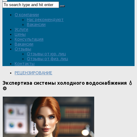
О компании
Нас рекомендуют
Вакансии
Услуги
Цены
Консультация
Вакансии
Отзывы
Отзывы от юр. лиц
Отзывы от физ. лиц
Контакты
РЕЦЕНЗИРОВАНИЕ
Экспертиза системы холодного водоснабжения 💧
⚙