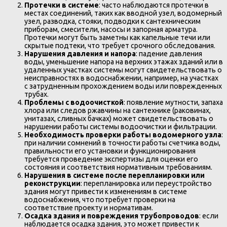
Протечки в системе
: часто наблюдаются протечки в
местах соединений, таких как вводной узел, водомерный
узел, разводка, стояки, подводки к сантехническим
приборам, смесители, насосы и запорная арматура.
Протечки могут быть заметны как капельные течи или
скрытые подтеки, что требует срочного обследования.
Нарушения давления и напора
: падение давления
воды, уменьшение напора на верхних этажах зданий или в
удаленных участках системы могут свидетельствовать о
неисправностях в водоснабжении, например, на участках
с затрудненным прохождением воды или поврежденных
трубах.
Проблемы с водоочисткой
: появление мутности, запаха
хлора или следов ржавчины на сантехнике (раковинах,
унитазах, сливных бачках) может свидетельствовать о
нарушении работы системы водоочистки и фильтрации.
Необходимость проверки работы водомерного узла
:
при наличии сомнений в точности работы счетчика воды,
правильности его установки и функционирования
требуется проведение экспертизы для оценки его
состояния и соответствия нормативным требованиям.
Нарушения в системе после перепланировки или
реконструкции
: перепланировка или переустройство
здания могут привести к изменениям в системе
водоснабжения, что потребует проверки на
соответствие проекту и нормативам.
Осадка здания и повреждения трубопроводов
: если
наблюдается осадка здания, это может привести к