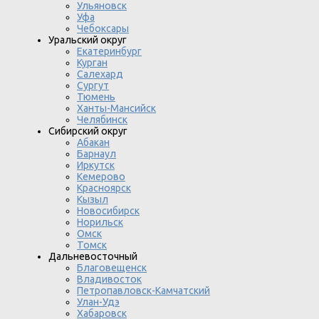
Ульяновск
Уфа
Чебоксары
Уральский округ
Екатеринбург
Курган
Салехард
Сургут
Тюмень
Ханты-Мансийск
Челябинск
Сибирский округ
Абакан
Барнаул
Иркутск
Кемерово
Красноярск
Кызыл
Новосибирск
Норильск
Омск
Томск
Дальневосточный
Благовещенск
Владивосток
Петропавловск-Камчатский
Улан-Удэ
Хабаровск