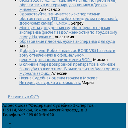
09.02.2026 г. М............. (далее – Истец, Потребитель)
обратилась в ветеринарную клинику «Девять
жизней»...
Александр
Здравствуйте, занимаетесь экспертизами
обстоятельств ДТП по фото-видео материалам (с
дорожных камер)? Смож...
Sergey
Мне нужна досудебная судебно-бухгалтерская
экспертиза (расчет задолженности) по трудовому
спору. На руках е...
Анастасия
образование плесени, нужна экспертиза для суда
Анна
Добрый день. Робот-пылесос BORK V851 заехал в
зону отмеченную в официальном,
рекомендованном приложении BOR...
Михаил
В клинике передозировкой препаратов в клинике
было убито животное. В выписке из амбулаторного
журнала зафик...
Алексей
Нужна Судебная оценка гаража в Москве.
Интересуют сроки и стоимость.
Мария
Вступить в ФСЭ
Адрес
Союза "Федерация Судебных Экспертов"
:
115114
,
Москва
,
Кожевнический проезд, д. 3
Телефон:
+7 495 666–5–666