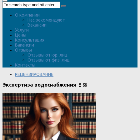
О компании
Нас рекомендуют
Вакансии
Услуги
Цены
Консультация
Вакансии
Отзывы
Отзывы от юр. лиц
Отзывы от физ. лиц
Контакты
РЕЦЕНЗИРОВАНИЕ
Экспертиза водоснабжения 💧⚖