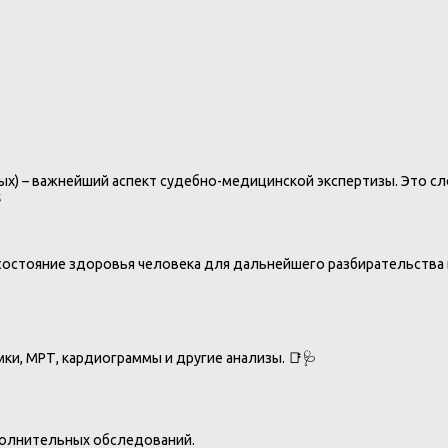
х) – важнейший аспект судебно-медицинской экспертизы. Это сл
️
состояние здоровья человека для дальнейшего разбирательства 
и, МРТ, кардиограммы и другие анализы. 📑🩺
полнительных обследований.