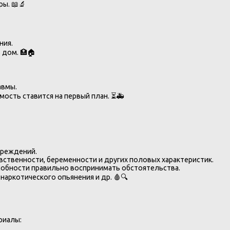
ы. 📖🔬
ния.
 дом. 🏥🏠
авмы.
ость ставится на первый план. ⏳🚑
вреждений.
вственности, беременности и других половых характеристик.
собности правильно воспринимать обстоятельства.
наркотического опьянения и др. 🩸🔍
риалы: