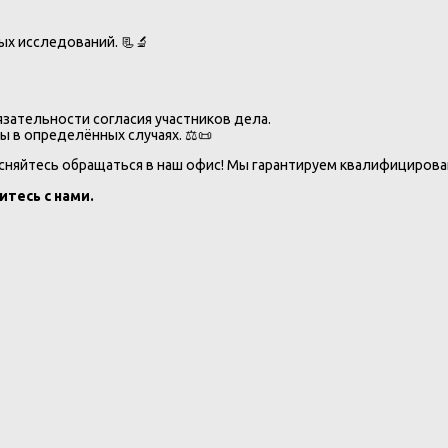
х исследований. 📃🔬
язательности согласия участников дела.
ы в определённых случаях. ⚖️📜
есняйтесь обращаться в наш офис! Мы гарантируем квалифициров
итесь с нами.