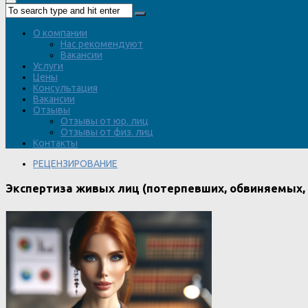
О компании
Нас рекомендуют
Вакансии
Услуги
Цены
Консультация
Вакансии
Отзывы
Отзывы от юр. лиц
Отзывы от физ. лиц
Контакты
РЕЦЕНЗИРОВАНИЕ
Экспертиза живых лиц (потерпевших, обвиняемых,