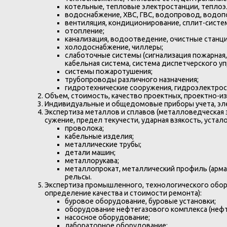
котельные, тепловые электростанции, теплоэ
водоснабжение, ХВС, ГВС, водопровод, водоп
вентиляция, кондиционирование, сплит-систе
отопление;
канализация, водоотведение, очистные станци
холодоснабжение, чиллеры;
слаботочные системы (сигнализация пожарная,
кабельная система, система диспетчерского уп
системы пожаротушения;
трубопроводы различного назначения;
гидротехнические сооружения, гидроэлектрос
Объем, стоимость, качество проектных, проектно-и
Индивидуальные и общедомовые приборы учета, элек
Экспертиза металлов и сплавов (металловедческая 
сужение, предел текучести, ударная взякость, устало
проволока;
кабельные изделия;
металлические трубы;
детали машин;
металлорукава;
металлопрокат, металлический профиль (арматур
рельсы.
Экспертиза промышленного, технологического обору
определение качества и стоимости ремонта):
буровое оборудование, буровые установки;
оборудование нефтегазового комплекса (нефт
насосное оборудование;
лабораторное оборудование;