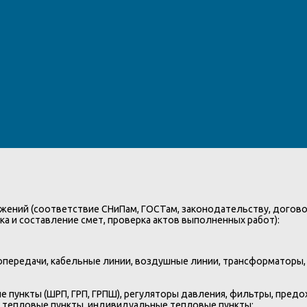
жений (соответствие СНиПам, ГОСТам, законодательству, договор
а и составление смет, проверка актов выполненных работ):
опередачи, кабельные линии, воздушные линии, трансформаторы,
е пункты (ШРП, ГРП, ГРПШ), регуляторы давления, фильтры, пред
 тепловые пункты, индивидуальные тепловые пункты;