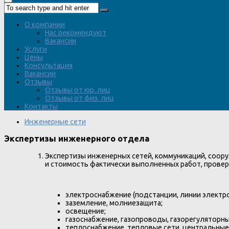
О компании
Нас рекомендуют
Вакансии
Услуги
Цены
Консультация
Вакансии
Отзывы
Отзывы от юр. лиц
Отзывы от физ. лиц
Контакты
Инженерные сети
Экспертизы инженерного отдела
Экспертизы инженерных сетей, коммуникаций, соору
и стоимость фактически выполненных работ, проверк
электроснабжение (подстанции, линии электр
заземление, молниезащита;
освещение;
газоснабжение, газопроводы, газорегуляторны
теплоснабжение, тепловые сети, центральные