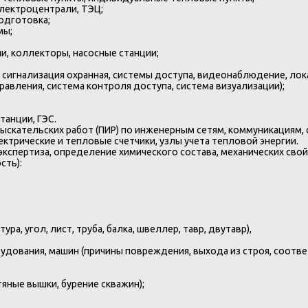
лектроцентрали, ТЭЦ;
одготовка;
мы;
и, коллекторы, насосные станции;
 сигнализация охранная, системы доступа, видеонаблюдение, лока
равления, система контроля доступа, система визуализации);
танции, ГЭС.
зыскательских работ (ПИР) по инженерным сетям, коммуникациям,
трические и тепловые счетчики, узлы учета тепловой энергии.
экспертиза, определение химического состава, механических сво
сть):
а, угол, лист, труба, балка, швеллер, тавр, двутавр),
дования, машин (причины повреждения, выхода из строя, соответ
яные вышки, бурение скважин);