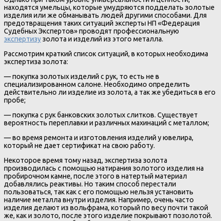
находятся умельцы, которые умудряются подделать золотые
изделия или же обманывать людей другими способами. Для
предотвращения таких ситуаций эксперты НП «Федерация
Судебных Экспертов» проводят профессиональную
экспертизу
золота и изделий из этого металла.
Рассмотрим краткий список ситуаций, в которых необходима
экспертиза золота:
— покупка золотых изделий с рук, то есть не в
специализированном салоне. Необходимо определить
действительно ли изделие из золота, а так же убедиться в его
пробе;
— покупка с рук банковских золотых слитков. Существует
вероятность переплавки и различных махинаций с металлом;
— во время ремонта и изготовления изделий у ювелира,
который не дает сертификат на свою работу.
Некоторое время тому назад, экспертиза золота
производилась с помощью натирания золотого изделия на
пробирочном камне, после этого в натертый материал
добавлялись реактивы. Но таким способ перестали
пользоваться, так как с его помощью нельзя установить
наличие металла внутри изделия. Например, очень часто
изделия делают из вольфрама, который по весу почти такой
же, как и золото, после этого изделие покрывают позолотой.