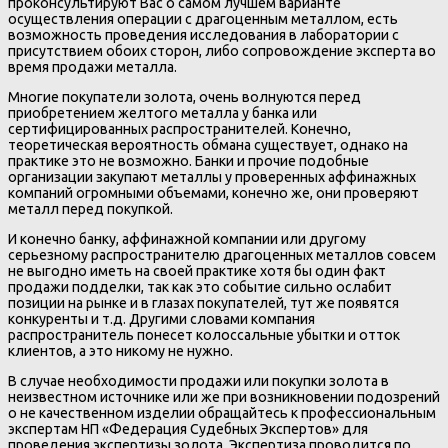
проконсультируют Вас о самом лучшем варианте
осуществления операции с драгоценным металлом, есть
возможность проведения исследования в лаборатории с
присутствием обоих сторон, либо сопровождение эксперта во
время продажи металла.
Многие покупатели золота, очень волнуются перед
приобретением желтого металла у банка или
сертифицированных распространителей. Конечно,
теоретическая вероятность обмана существует, однако на
практике это не возможно. Банки и прочие подобные
организации закупают металлы у проверенных аффинажных
компаний огромными объемами, конечно же, они проверяют
металл перед покупкой.
И конечно банку, аффинажной компании или другому
серьезному распространителю драгоценных металлов совсем
не выгодно иметь на своей практике хотя бы один факт
продажи подделки, так как это событие сильно ослабит
позиции на рынке и в глазах покупателей, тут же появятся
конкуренты и т.д. Другими словами компания
распространитель понесет колоссальные убытки и отток
клиентов, а это никому не нужно.
В случае необходимости продажи или покупки золота в
неизвестном источнике или же при возникновении подозрений
о не качественном изделии обращайтесь к профессиональным
экспертам НП «Федерация Судебных Экспертов» для
проведения экспертизы золота. Экспертиза проводится по