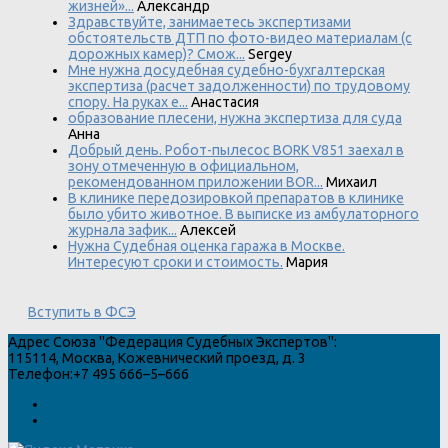
жизней»...
Александр
Здравствуйте, занимаетесь экспертизами
обстоятельств ДТП по фото-видео материалам (с
дорожных камер)? Смож...
Sergey
Мне нужна досудебная судебно-бухгалтерская
экспертиза (расчет задолженности) по трудовому
спору. На руках е...
Анастасия
образование плесени, нужна экспертиза для суда
Анна
Добрый день. Робот-пылесос BORK V851 заехал в
зону отмеченную в официальном,
рекомендованном приложении BOR...
Михаил
В клинике передозировкой препаратов в клинике
было убито животное. В выписке из амбулаторного
журнала зафик...
Алексей
Нужна Судебная оценка гаража в Москве.
Интересуют сроки и стоимость.
Мария
Вступить в ФСЭ
Адрес
Союза "Федерация Судебных Экспертов"
:
115114
,
Москва
,
Кожевнический проезд, д. 3
Телефон:
+7 495 666–5–666