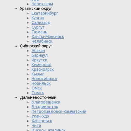
Чебоксары
Уральский округ
Екатеринбург
Курган
Салехард
Сургут
Тюмень
Ханты-Мансийск
Челябинск
Сибирский округ
Абакан
Барнаул
Иркутск
Кемерово
Красноярск
Кызыл
Новосибирск
Норильск
Омск
Томск
Дальневосточный
Благовещенск
Владивосток
Петропавловск-Камчатский
Улан-Удэ
Хабаровск
Чита
Южно-Сахалинск