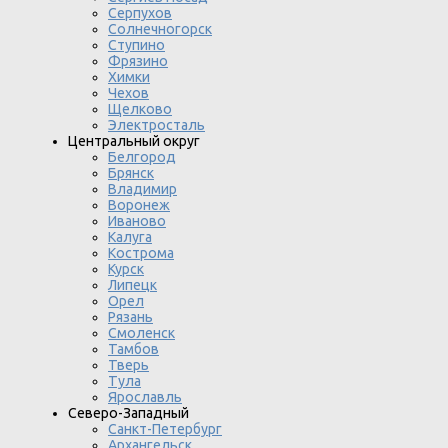
Серпухов
Солнечногорск
Ступино
Фрязино
Химки
Чехов
Щелково
Электросталь
Центральный округ
Белгород
Брянск
Владимир
Воронеж
Иваново
Калуга
Кострома
Курск
Липецк
Орел
Рязань
Смоленск
Тамбов
Тверь
Тула
Ярославль
Северо-Западный
Санкт-Петербург
Архангельск