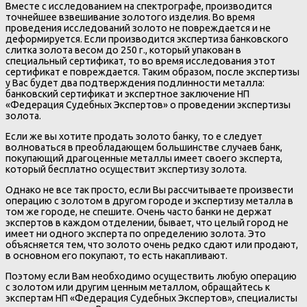
Вместе с исследованием на спектрографе, производится
точнейшее взвешивание золотого изделия. Во время
проведения исследований золото не повреждается и не
деформируется. Если производится экспертиза банковского
слитка золота весом до 250 г., который упакован в
специальный сертификат, то во время исследования этот
сертификат е повреждается. Таким образом, после экспертизы
у Вас будет два подтверждения подлинности металла:
банковский сертификат и экспертное заключение НП
«Федерация Судебных Экспертов» о проведении экспертизы
золота.
Если же вы хотите продать золото банку, то е следует
волноваться в преобладающем большинстве случаев банк,
покупающий драгоценные металлы имеет своего эксперта,
который бесплатно осуществит экспертизу золота.
Однако не все так просто, если Вы рассчитываете произвести
операцию с золотом в другом городе и экспертизу металла в
том же городе, не спешите. Очень часто банки не держат
экспертов в каждом отделении, бывает, что целый город не
имеет ни одного эксперта по определению золота. Это
объясняется тем, что золото очень редко сдают или продают,
в основном его покупают, то есть накапливают.
Поэтому если Вам необходимо осуществить любую операцию
с золотом или другим ценным металлом, обращайтесь к
экспертам НП «Федерация Судебных Экспертов», специалисты