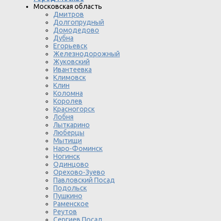
Московская область
Дмитров
Долгопрудный
Домодедово
Дубна
Егорьевск
Железнодорожный
Жуковский
Ивантеевка
Климовск
Клин
Коломна
Королев
Красногорск
Лобня
Лыткарино
Люберцы
Мытищи
Наро-Фоминск
Ногинск
Одинцово
Орехово-Зуево
Павловский Посад
Подольск
Пушкино
Раменское
Реутов
Сергиев Посад