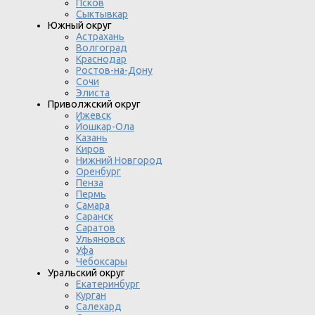
Псков
Сыктывкар
Южный округ
Астрахань
Волгоград
Краснодар
Ростов-на-Дону
Сочи
Элиста
Приволжский округ
Ижевск
Йошкар-Ола
Казань
Киров
Нижний Новгород
Оренбург
Пенза
Пермь
Самара
Саранск
Саратов
Ульяновск
Уфа
Чебоксары
Уральский округ
Екатеринбург
Курган
Салехард