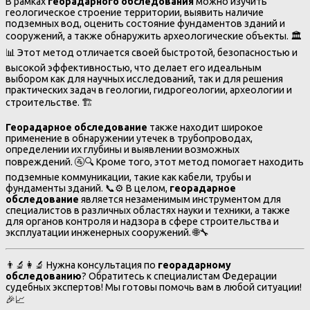
В рамках
георадарного обследования
можно изучить
геологическое строение территории, выявить наличие
подземных вод, оценить состояние фундаментов зданий и
сооружений, а также обнаружить археологические объекты. 🏛️
📊 Этот метод отличается своей быстротой, безопасностью и
высокой эффективностью, что делает его идеальным
выбором как для научных исследований, так и для решения
практических задач в геологии, гидрогеологии, археологии и
строительстве. 🏗️
Георадарное обследование
также находит широкое
применение в обнаружении утечек в трубопроводах,
определении их глубины и выявлении возможных
повреждений. 🚰🔍 Кроме того, этот метод помогает находить
подземные коммуникации, такие как кабели, трубы и
фундаменты зданий. 📞⚙️ В целом,
георадарное
обследование
является незаменимым инструментом для
специалистов в различных областях науки и техники, а также
для органов контроля и надзора в сфере строительства и
эксплуатации инженерных сооружений. 🌐🔧
👨‍🔬👩‍🔬 Нужна консультация по
георадарному
обследованию
? Обратитесь к специалистам Федерации
судебных экспертов! Мы готовы помочь вам в любой ситуации!
🎉📈