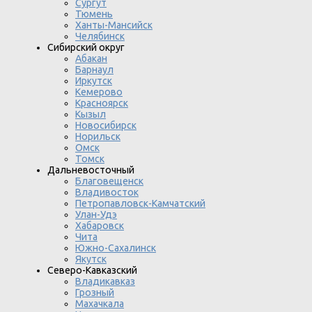
Сургут
Тюмень
Ханты-Мансийск
Челябинск
Сибирский округ
Абакан
Барнаул
Иркутск
Кемерово
Красноярск
Кызыл
Новосибирск
Норильск
Омск
Томск
Дальневосточный
Благовещенск
Владивосток
Петропавловск-Камчатский
Улан-Удэ
Хабаровск
Чита
Южно-Сахалинск
Якутск
Северо-Кавказский
Владикавказ
Грозный
Махачкала