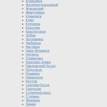
Егорьевск
Железнодорожный
Жуковский
Ивантеевка
Климовск
Клин
Коломна
Королев
Красногорск
Лобня
Лыткарино
Люберцы
Мытищи
Наро-Фоминск
Ногинск
Одинцово
Орехово-Зуево
Павловский Посад
Подольск
Пушкино
Раменское
Реутов
Сергиев Посад
Серпухов
Солнечногорск
Ступино
Фрязино
Химки