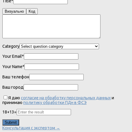
Title*
Визуально
Код
Category
Your Email*
Your Name*
Ваш телефон
Ваш город
Я даю
согласие на обработку персональных данных
и
принимаю
политику обработки ПДн в ФСЭ
18
+
13
=
Консультация с экспертом →