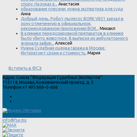
спору. На руках е...
Анастасия
образование плесени, нужна экспертиза для суда
Анна
Добрый день. Робот-пылесос BORK V851 заехал в
зону отмеченную в официальном,
рекомендованном приложении BOR...
Михаил
В клинике передозировкой препаратов в клинике
было убито животное. В выписке из амбулаторного
журнала зафик...
Алексей
Нужна Судебная оценка гаража в Москве.
Интересуют сроки и стоимость.
Мария
Вступить в ФСЭ
Адрес
Союза "Федерация Судебных Экспертов"
:
115114
,
Москва
,
Кожевнический проезд, д. 3
Телефон:
+7 495 666–5–666
info@fse.ms