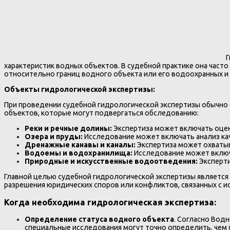
Г
характеристик водных объектов. В судебной практике она част
относительно границ водного объекта или его водоохранных и
Объекты гидрологической экспертизы:
При проведении судебной гидрологической экспертизы обычно 
объектов, которые могут подвергаться обследованию:
Реки и речные долины:
Экспертиза может включать оценк
Озера и пруды:
Исследование может включать анализ кач
Дренажные канавы и каналы:
Экспертиза может охватыв
Водоемы и водохранилища:
Исследование может включ
Природные и искусственные водоотведения:
Эксперти
Главной целью судебной гидрологической экспертизы является 
разрешения юридических споров или конфликтов, связанных с и
Когда необходима гидрологическая экспертиза:
Определение статуса водного объекта
. Согласно Вод
специальные исследования могут точно определить, чем 