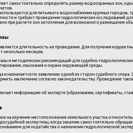
ляет самостоятельно определять размер водоохранных зон, одна
четов.
 используются для питьевого водоснабжения крупных городов, тр
стности и требуют проведения гидрологических исследований для
ажно при расчете зон затопления для возможного размещения об
тизы
является длительность ее проведения. Для получения корректн
ет несколько месяцев.
базы и методических рекомендаций для судебно-гидрологических
ктирование, изыскания и охрана окружающей среды.
а и назначается по заявлению одной из сторон судебного спора
ормить заключение согласно законодательству. Проведение тако
лючает информацию об эксперте (образование, сертификаты, стаж
а
ое на изучение местоположения земельного участка относительн
 досудебной экспертизы, когда заказчик самостоятельно обращае
снованием для ходатайства о назначении гидрологической экспе