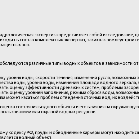
идрологическая экспертиза представляет собой исследование, 
о входит в состав комплексных экспертиз, таких как землеустро
 защитных зон.
обследуются различные типы водных объектов в зависимости от 
у уровня воды, скорости течения, изменений русла, возможных 
ества воды, уровня воды, изменений площади водного зеркала, 
ать оценку эффективности дренажных систем, проблемы засорени
ать оценку уровней заполнения, режима сброса воды, возможны
за может касаться проблем отведения сточных вод, их воздейс
оценка состояния водного объекта и его влияния на окружающую
спользованием или охраной водных ресурсов.
ному кодексу РФ, пруды и обводненные карьеры могут находиться 
является водный объект.