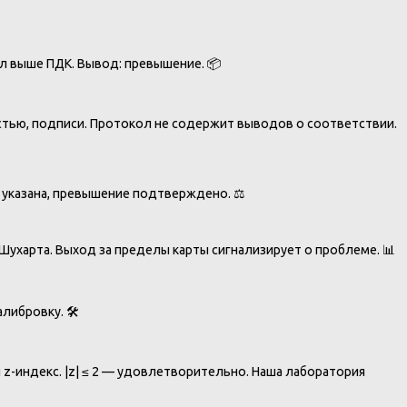
/л выше ПДК. Вывод: превышение. 📦
тью, подписи. Протокол не содержит выводов о соответствии.
 указана, превышение подтверждено. ⚖️
ухарта. Выход за пределы карты сигнализирует о проблеме. 📊
либровку. 🛠️
z-индекс. |z| ≤ 2 — удовлетворительно. Наша лаборатория