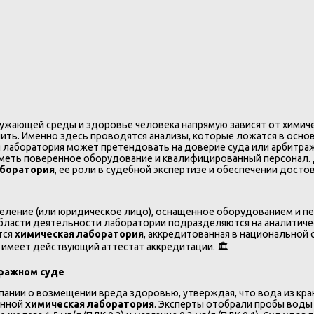
ружающей среды и здоровье человека напрямую зависят от химиче
ть. Именно здесь проводятся анализы, которые ложатся в основ
 лаборатория может претендовать на доверие суда или арбитраж
иметь поверенное оборудование и квалифицированный персонал.
аборатория
, ее роли в судебной экспертизе и обеспечении досто
ление (или юридическое лицо), оснащенное оборудованием и пе
области деятельности лаборатории подразделяются на аналитичес
тся
химическая лаборатория
, аккредитованная в национальной
 имеет действующий аттестат аккредитации. 🏛️
тражном суде
пании о возмещении вреда здоровью, утверждая, что вода из к
анной
химическая лаборатория
. Эксперты отобрали пробы воды