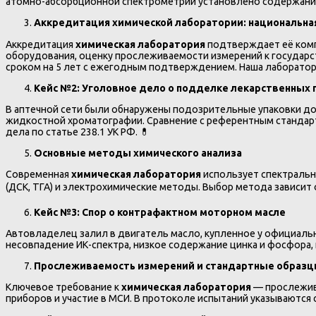
атомно-абсорбционной спектрометрии установлено содержание жел
Аккредитация химической лаборатории: национальна
Аккредитация
химическая лаборатория
подтверждает её комп
оборудования, оценку прослеживаемости измерений к государс
сроком на 5 лет с ежегодным подтверждением. Наша лаборатори
Кейс №2: Уголовное дело о подделке лекарственных 
В аптечной сети были обнаружены подозрительные упаковки до
жидкостной хроматографии. Сравнение с референтным стандарт
дела по статье 238.1 УК РФ. 💊
Основные методы химического анализа
Современная
химическая лаборатория
использует спектральн
(ДСК, ТГА) и электрохимические методы. Выбор метода зависит
Кейс №3: Спор о контрафактном моторном масле
Автовладелец залил в двигатель масло, купленное у официальн
несовпадение ИК-спектра, низкое содержание цинка и фосфора,
Прослеживаемость измерений и стандартные образ
Ключевое требование к
химическая лаборатория
— прослежива
приборов и участие в МСИ. В протоколе испытаний указываются 