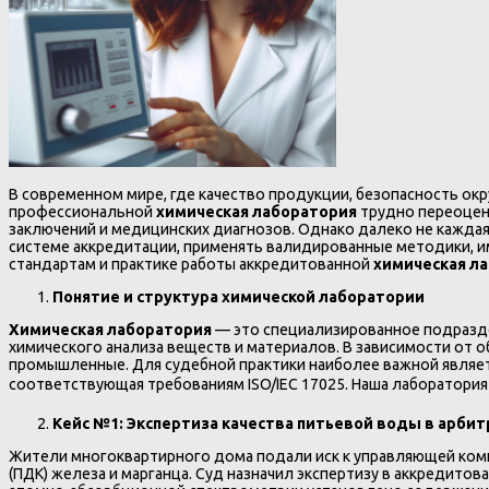
В современном мире, где качество продукции, безопасность ок
профессиональной
химическая лаборатория
трудно переоцени
заключений и медицинских диагнозов. Однако далеко не каждая
системе аккредитации, применять валидированные методики, 
стандартам и практике работы аккредитованной
химическая л
Понятие и структура химической лаборатории
Химическая лаборатория
— это специализированное подразде
химического анализа веществ и материалов. В зависимости от 
промышленные. Для судебной практики наиболее важной являе
соответствующая требованиям ISO/IEC 17025. Наша лаборатория
Кейс №1: Экспертиза качества питьевой воды в арби
Жители многоквартирного дома подали иск к управляющей ком
(ПДК) железа и марганца. Суд назначил экспертизу в аккредитов