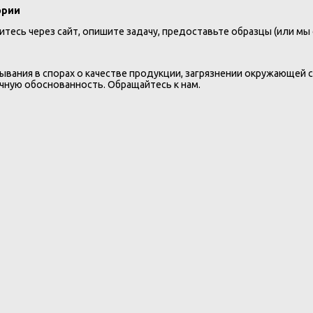
ории
тесь через сайт, опишите задачу, предоставьте образцы (или мы о
вания в спорах о качестве продукции, загрязнении окружающей 
учную обоснованность. Обращайтесь к нам.