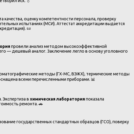
етворил иск. 💧
 качества, оценку компетентности персонала, проверку
тельных испытаниях (МСИ). Аттестат аккредитации выдается
редитация). 📜
тория
провели анализ методом высокоэффективной
го — дешевый аналог. Заключение легло в основу уголовного
роматографические методы (ГХ-МС, ВЭЖХ), термические методы
оснащена всеми перечисленными приборами. 📊
. Экспертиза в
химическая лаборатория
показала
тоимость ремонта. 🚗
ование государственных стандартных образцов (ГСО), поверку