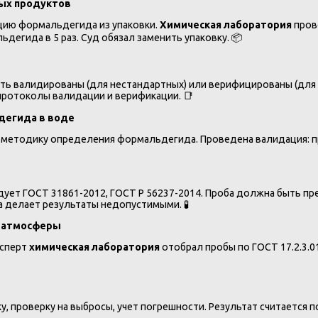
вых продуктов
цию формальдегида из упаковки.
Химическая лаборатория
пров
егида в 5 раз. Суд обязал заменить упаковку. 📦
ть валидированы (для нестандартных) или верифицированы (для
протоколы валидации и верификации. 📑
дегида в воде
етодику определения формальдегида. Проведена валидация: прав
ует ГОСТ 31861-2012, ГОСТ Р 56237-2014. Проба должна быть пр
а делает результаты недопустимыми. 🧪
и атмосферы
ксперт
химическая лаборатория
отобрал пробы по ГОСТ 17.2.3.0
, проверку на выбросы, учет погрешности. Результат считается