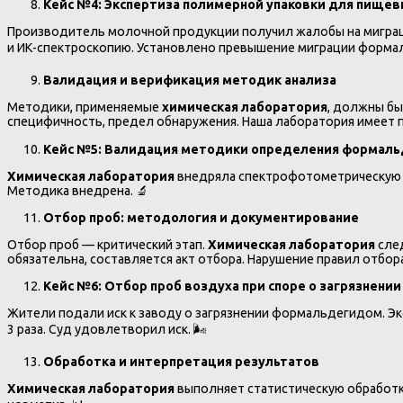
Кейс №4: Экспертиза полимерной упаковки для пище
Производитель молочной продукции получил жалобы на мигра
и ИК-спектроскопию. Установлено превышение миграции формальд
Валидация и верификация методик анализа
Методики, применяемые
химическая лаборатория
, должны бы
специфичность, предел обнаружения. Наша лаборатория имеет 
Кейс №5: Валидация методики определения формаль
Химическая лаборатория
внедряла спектрофотометрическую м
Методика внедрена. 🔬
Отбор проб: методология и документирование
Отбор проб — критический этап.
Химическая лаборатория
след
обязательна, составляется акт отбора. Нарушение правил отбор
Кейс №6: Отбор проб воздуха при споре о загрязнени
Жители подали иск к заводу о загрязнении формальдегидом. Э
3 раза. Суд удовлетворил иск. 🌬️
Обработка и интерпретация результатов
Химическая лаборатория
выполняет статистическую обработку