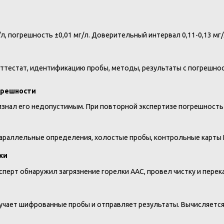
л, погрешность ±0,01 мг/л. Доверительный интервал 0,11-0,13 мг
ттестат, идентификацию пробы, методы, результаты с погрешнос
грешности
изнал его недопустимым. При повторной экспертизе погрешность
араллельные определения, холостые пробы, контрольные карты Ш
ки
перт обнаружил загрязнение горелки ААС, провел чистку и перека
учает шифрованные пробы и отправляет результаты. Вычисляется 