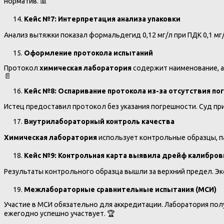
норматив. 📊
Кейс №7: Интерпретация анализа упаковки
Анализ вытяжки показал формальдегид 0,12 мг/л при ПДК 0,1 мг/
Оформление протокола испытаний
Протокол
химическая лаборатория
содержит наименование, а
📄
Кейс №8: Оспаривание протокола из-за отсутствия по
Истец предоставил протокол без указания погрешности. Суд пр
Внутрилабораторный контроль качества
Химическая лаборатория
использует контрольные образцы, п
Кейс №9: Контрольная карта выявила дрейф калибров
Результаты контрольного образца вышли за верхний предел. Экс
Межлабораторные сравнительные испытания (МСИ)
Участие в МСИ обязательно для аккредитации. Лаборатория пол
ежегодно успешно участвует. 🏆