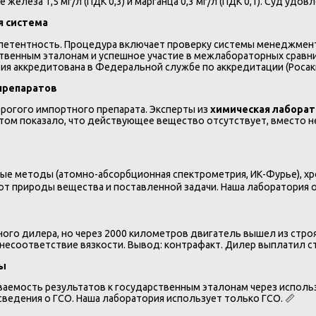
еза 1,5 мг/л (ПДК 0,3) и марганца 0,3 мг/л (ПДК 0,1). Суд удовл
я система
етентность. Процедура включает проверку системы менеджмента
твенным эталонам и успешное участие в межлабораторных сравни
я аккредитована в Федеральной службе по аккредитации (Росакк
препаратов
рогого импортного препарата. Эксперты из
химическая лабора
ом показало, что действующее вещество отсутствует, вместо не
ые методы (атомно-абсорбционная спектрометрия, ИК-Фурье), х
 от природы вещества и поставленной задачи. Наша лаборатория 
ого дилера, но через 2000 километров двигатель вышел из строя
 несоответствие вязкости. Вывод: контрафакт. Дилер выплатил с
цы
емость результатов к государственным эталонам через использ
сведения о ГСО. Наша лаборатория использует только ГСО. 📏