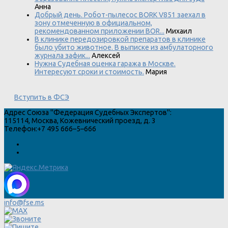
Анна
Добрый день. Робот-пылесос BORK V851 заехал в
зону отмеченную в официальном,
рекомендованном приложении BOR...
Михаил
В клинике передозировкой препаратов в клинике
было убито животное. В выписке из амбулаторного
журнала зафик...
Алексей
Нужна Судебная оценка гаража в Москве.
Интересуют сроки и стоимость.
Мария
Вступить в ФСЭ
Адрес
Союза "Федерация Судебных Экспертов"
:
115114
,
Москва
,
Кожевнический проезд, д. 3
Телефон:
+7 495 666–5–666
info@fse.ms