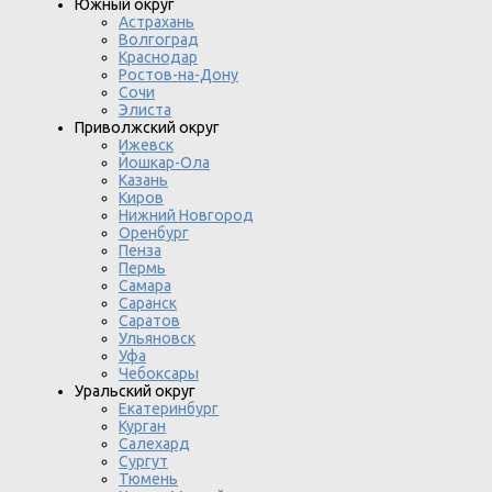
Южный округ
Астрахань
Волгоград
Краснодар
Ростов-на-Дону
Сочи
Элиста
Приволжский округ
Ижевск
Йошкар-Ола
Казань
Киров
Нижний Новгород
Оренбург
Пенза
Пермь
Самара
Саранск
Саратов
Ульяновск
Уфа
Чебоксары
Уральский округ
Екатеринбург
Курган
Салехард
Сургут
Тюмень