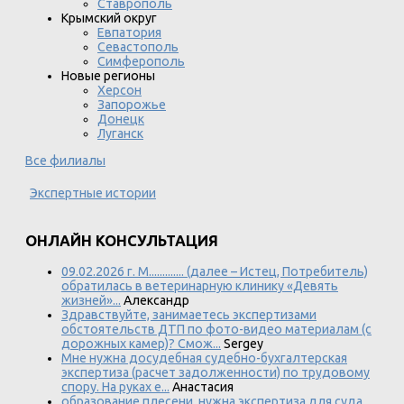
Ставрополь
Крымский округ
Евпатория
Севастополь
Симферополь
Новые регионы
Херсон
Запорожье
Донецк
Луганск
Все филиалы
Экспертные истории
ОНЛАЙН КОНСУЛЬТАЦИЯ
09.02.2026 г. М............. (далее – Истец, Потребитель)
обратилась в ветеринарную клинику «Девять
жизней»...
Александр
Здравствуйте, занимаетесь экспертизами
обстоятельств ДТП по фото-видео материалам (с
дорожных камер)? Смож...
Sergey
Мне нужна досудебная судебно-бухгалтерская
экспертиза (расчет задолженности) по трудовому
спору. На руках е...
Анастасия
образование плесени, нужна экспертиза для суда