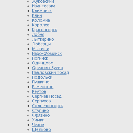
Жуковский
Ивантеевка
Климовск
Клин
Коломна
Королев
Красногорск
Лобня
Лыткарино
Люберцы
Мытищи
Наро-Фоминск
Ногинск
Одинцово
Орехово-Зуево
Павловский Посад
Подольск
Пушкино
Раменское
Реутов
Сергиев Посад
Серпухов
Солнечногорск
Ступино
Фрязино
Химки
Чехов
Щелково