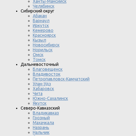
Ханты-Мансийск
Челябинск
Сибирский округ
Абакан
Барнаул
Иркутск
Кемерово
Красноярск
Кызыл
Новосибирск
Норильск
Омск
Томск
Дальневосточный
Благовещенск
Владивосток
Петропавловск-Камчатский
Улан-Удэ
Хабаровск
Чита
Южно-Сахалинск
Якутск
Северо-Кавказский
Владикавказ
Грозный
Махачкала
Назрань
Нальчик