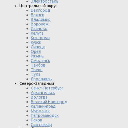
Электросталь
Центральный округ
Белгород
Брянск
Владимир
Воронеж
Иваново
Калуга
Кострома
Курск
Липецк
Орел
Рязань
Смоленск
Тамбов
Тверь
Тула
Ярославль
Северо-Западный
Санкт-Петербург
Архангельск
Вологда
Великий Новгород
Калининград
Мурманск
Петрозаводск
Псков
Сыктывкар