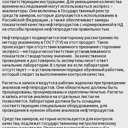
соответствующим инструкциям. Для уменьшения количества
времени исследований могут использоваться экспресс –
анализаторы. Они включены в Государственный реестр
средств замеров, которые допускаются к использованию в
Российской Федерации , а также обеспечивают замеры
показателей качества нефтепродуктов с нормированной в НД
на способы проверок нефтепродуктов правильностью.
Нефтепродукт подвергается повторному рассмотрению по
методу указанному в ГОСТ (ТУ) на этот продукт. Такое
происходит при отсутствии взаимного признания сторонами
экспресс – метода и несоответствии устанавливаемого
показателя стандартному значению . За качественное
проведение и достоверность экспертизы несет ответ
начальник лаборатории. В случае же если лаборатория
отсутствует — в установленном порядке обученный работник,
который следит за выполнением контроля качества.
Расчеты и записи и ведутся в рабочих журналах при проведении
анализов нефтепродуктов. Они обязательно должны быть
прошнурованы, пронумерованы и скреплены печатью. Расчеты
и запись итогов анализа и на отдельных листах не
позволяется. Лаборатория должна быть оснащена
соответствующим специальным оборудованием, для
проведения в нужном объеме анализов нефтепродуктов.
Средства замеров, которые используются для контроля
качества, подлежат государственному метрологическому
надзору и контролю. Проводят внутрилабораторный и