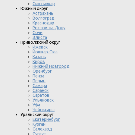
Сыктывкар
Южный округ
Астрахань
Волгоград
Краснодар
Ростов-на-Дону
Сочи
Элиста
Приволжский округ
Ижевск
Йошкар-Ола
Казань
Киров
Нижний Новгород
Оренбург
Пенза
Пермь
Самара
Саранск
Саратов
Ульяновск
Уфа
Чебоксары
Уральский округ
Екатеринбург
Курган
Салехард
Сургут