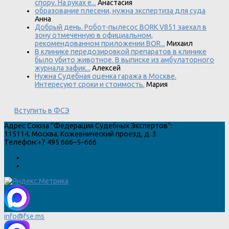
спору. На руках е...
Анастасия
образование плесени, нужна экспертиза для суда
Анна
Добрый день. Робот-пылесос BORK V851 заехал в
зону отмеченную в официальном,
рекомендованном приложении BOR...
Михаил
В клинике передозировкой препаратов в клинике
было убито животное. В выписке из амбулаторного
журнала зафик...
Алексей
Нужна Судебная оценка гаража в Москве.
Интересуют сроки и стоимость.
Мария
Вступить в ФСЭ
Адрес
Союза "Федерация Судебных Экспертов"
:
115114
,
Москва
,
Кожевнический проезд, д. 3
Телефон:
+7 495 666–5–666
info@fse.ms