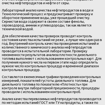
очистка нефтепродуктов и нефти от серы.
Лабораторный анализ качества нефтепродуктов в воде и
Технологический процесс и предусматривает проверку и
оборотное применение воды, уже прошедшей очистку.
Сернистая вода содержит в своем составе фенолы,
сероводород, аммиак и углеводороды, так как является
технической водой.
Для обеспечения качества проверок проводят контроль
состояния качества испытаний не реже , а лучше чем один раз в
год. Внутренний контроль качества проведения испытаний и
количественного химического анализа нефтепродуктов
проводится в испытательной лаборатории. Проверку
неизменности результатов анализа плотности дизельного
топлива выполняют с использованием контрольных карт. Для
получения нужного числа на первом этапе надо определить
нужное число контрольных процедур и временной диапазон
контрольных процедур.
Составлются ежемесячные графики проведения контрольных
измерений, показателей густоты дизельного топлива. Для
дизельного топлива по показателю «Плотность» при
контроле внутри лабораторной прецизионности, процедуры
проводили с использованием контрольных проб.
Анализ качества перевозимых нефтепродуктов производится
по методам испытаний ГОСТ или ТУ на продукты, а также по