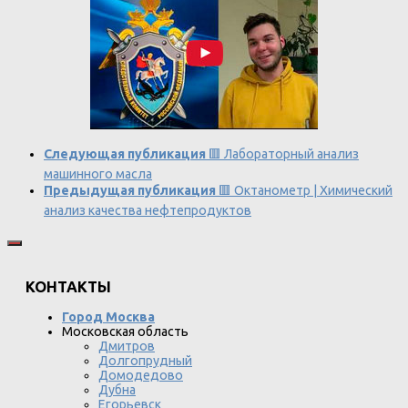
Следующая публикация
🟥 Лабораторный анализ
машинного масла
Предыдущая публикация
🟥 Октанометр | Химический
анализ качества нефтепродуктов
КОНТАКТЫ
Город Москва
Московская область
Дмитров
Долгопрудный
Домодедово
Дубна
Егорьевск