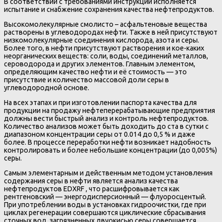
В соответствии с требованиями инструкции исполняется
испытание и снабжение сохранения качества нефтепродуктов.
Высокомолекулярные смолисто – асфальтеновые вещества
растворены в углеводородах нефти. Также в ней присутствуют
низкомолекулярные соединения кислорода, азота и серы.
Более того, в нефти присутствуют растворения и кое-каких
неорганических веществ: соли, воды, соединений металлов,
сероводорода и других элементов. Главным элементом,
определяющим качество нефти и её стоимость — это
присутствие и количество массовой доли серы в
углеводородной основе.
На всех этапах и при изготовлении паспорта качества для
продукции на продажу нефтеперерабатывающие предприятия
должны вести быстрый анализ и контроль нефтепродуктов.
Количество анализов может быть доходить до ста в сутки с
диапазоном концентрации серы от 0.014 до 0,5 % и даже
более. В процессе переработки нефти возникает надобность
контролировать и более небольшие концентрации (до 0,005%)
серы.
Самым элементарным и действенным методом установления
содержания серы в нефти является анализ качества
нефтепродуктов EDXRF , что расшифровывается как
рентгеновский — энергодисперсионный — флуоросцентый.
При употреблении воды в установках гидроочистки, где при
циклах регенерации совершаются циклические сбрасывания
сточных вод, загрязненных двуокисью серы совершается