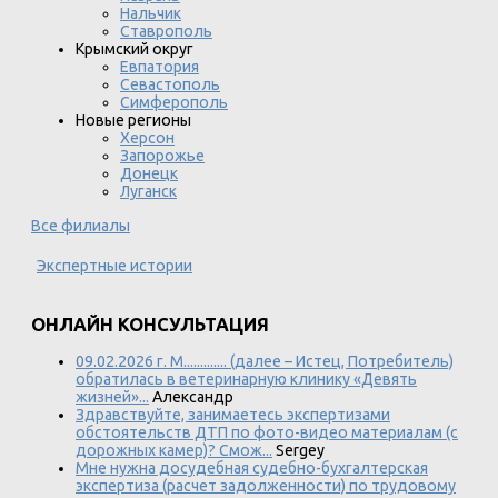
Нальчик
Ставрополь
Крымский округ
Евпатория
Севастополь
Симферополь
Новые регионы
Херсон
Запорожье
Донецк
Луганск
Все филиалы
Экспертные истории
ОНЛАЙН КОНСУЛЬТАЦИЯ
09.02.2026 г. М............. (далее – Истец, Потребитель)
обратилась в ветеринарную клинику «Девять
жизней»...
Александр
Здравствуйте, занимаетесь экспертизами
обстоятельств ДТП по фото-видео материалам (с
дорожных камер)? Смож...
Sergey
Мне нужна досудебная судебно-бухгалтерская
экспертиза (расчет задолженности) по трудовому