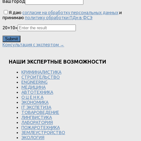
Ваш город
Я даю
согласие на обработку персональных данных
и
принимаю
политику обработки ПДн в ФСЭ
20
+
10
=
Консультация с экспертом →
НАШИ ЭКСПЕРТНЫЕ ВОЗМОЖНОСТИ
КРИМИНАЛИСТИКА
СТРОИТЕЛЬСТВО
ENGINEERING
МЕДИЦИНА
АВТОТЕХНИКА
О Ц Е Н К А
ЭКОНОМИКА
IT ЭКСПЕТИЗА
ТОВАРОВЕДЕНИЕ
ЛИНГВИСТИКА
ЛАБОРАТОРИЯ
ПОЖАРОТЕХНИКА
ЗЕМЛЕУСТРОЙСТВО
ЭКОЛОГИЯ