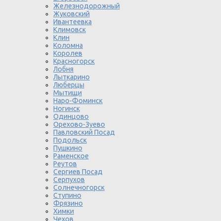
Железнодорожный
Жуковский
Ивантеевка
Климовск
Клин
Коломна
Королев
Красногорск
Лобня
Лыткарино
Люберцы
Мытищи
Наро-Фоминск
Ногинск
Одинцово
Орехово-Зуево
Павловский Посад
Подольск
Пушкино
Раменское
Реутов
Сергиев Посад
Серпухов
Солнечногорск
Ступино
Фрязино
Химки
Чехов