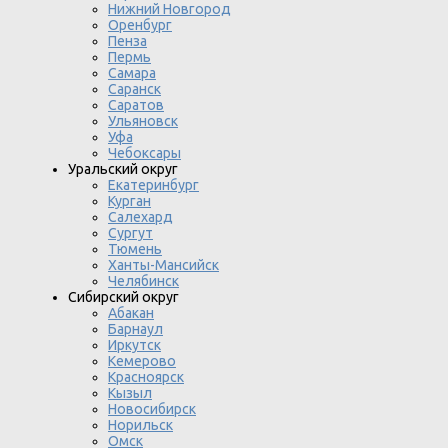
Нижний Новгород
Оренбург
Пенза
Пермь
Самара
Саранск
Саратов
Ульяновск
Уфа
Чебоксары
Уральский округ
Екатеринбург
Курган
Салехард
Сургут
Тюмень
Ханты-Мансийск
Челябинск
Сибирский округ
Абакан
Барнаул
Иркутск
Кемерово
Красноярск
Кызыл
Новосибирск
Норильск
Омск