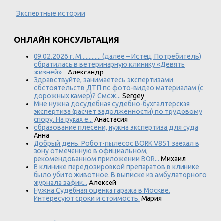
Экспертные истории
ОНЛАЙН КОНСУЛЬТАЦИЯ
09.02.2026 г. М............. (далее – Истец, Потребитель)
обратилась в ветеринарную клинику «Девять
жизней»...
Александр
Здравствуйте, занимаетесь экспертизами
обстоятельств ДТП по фото-видео материалам (с
дорожных камер)? Смож...
Sergey
Мне нужна досудебная судебно-бухгалтерская
экспертиза (расчет задолженности) по трудовому
спору. На руках е...
Анастасия
образование плесени, нужна экспертиза для суда
Анна
Добрый день. Робот-пылесос BORK V851 заехал в
зону отмеченную в официальном,
рекомендованном приложении BOR...
Михаил
В клинике передозировкой препаратов в клинике
было убито животное. В выписке из амбулаторного
журнала зафик...
Алексей
Нужна Судебная оценка гаража в Москве.
Интересуют сроки и стоимость.
Мария