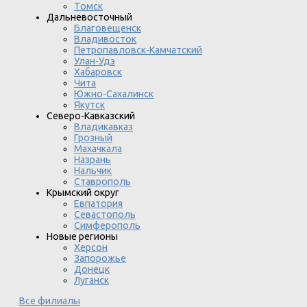
Томск
Дальневосточный
Благовещенск
Владивосток
Петропавловск-Камчатский
Улан-Удэ
Хабаровск
Чита
Южно-Сахалинск
Якутск
Северо-Кавказский
Владикавказ
Грозный
Махачкала
Назрань
Нальчик
Ставрополь
Крымский округ
Евпатория
Севастополь
Симферополь
Новые регионы
Херсон
Запорожье
Донецк
Луганск
Все филиалы