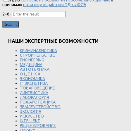
Я даю
согласие на обработку персональных данных
и
принимаю
политику обработки ПДн в ФСЭ
2
+
6
=
НАШИ ЭКСПЕРТНЫЕ ВОЗМОЖНОСТИ
КРИМИНАЛИСТИКА
СТРОИТЕЛЬСТВО
ENGINEERING
МЕДИЦИНА
АВТОТЕХНИКА
О Ц Е Н К А
ЭКОНОМИКА
IT ЭКСПЕТИЗА
ТОВАРОВЕДЕНИЕ
ЛИНГВИСТИКА
ЛАБОРАТОРИЯ
ПОЖАРОТЕХНИКА
ЗЕМЛЕУСТРОЙСТВО
ЭКОЛОГИЯ
ИСКУССТВО
INTELLEKT
РЕЦЕНЗИРОВАНИЕ
LIBRARY