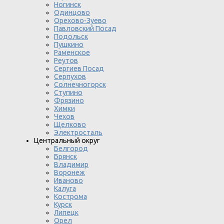
Ногинск
Одинцово
Орехово-Зуево
Павловский Посад
Подольск
Пушкино
Раменское
Реутов
Сергиев Посад
Серпухов
Солнечногорск
Ступино
Фрязино
Химки
Чехов
Щелково
Электросталь
Центральный округ
Белгород
Брянск
Владимир
Воронеж
Иваново
Калуга
Кострома
Курск
Липецк
Орел