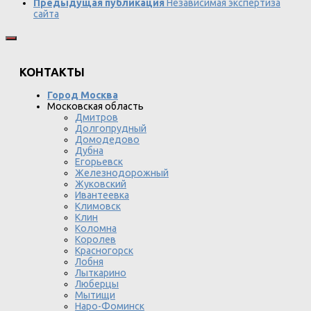
Предыдущая публикация
Независимая экспертиза
сайта
КОНТАКТЫ
Город Москва
Московская область
Дмитров
Долгопрудный
Домодедово
Дубна
Егорьевск
Железнодорожный
Жуковский
Ивантеевка
Климовск
Клин
Коломна
Королев
Красногорск
Лобня
Лыткарино
Люберцы
Мытищи
Наро-Фоминск