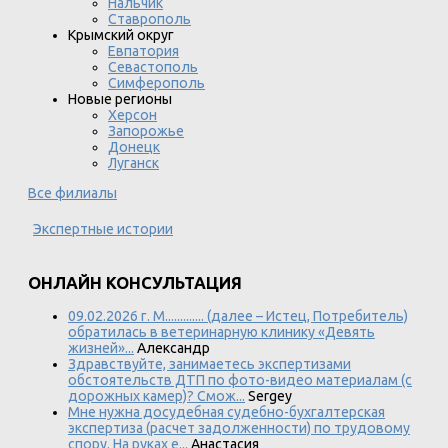
Нальчик
Ставрополь
Крымский округ
Евпатория
Севастополь
Симферополь
Новые регионы
Херсон
Запорожье
Донецк
Луганск
Все филиалы
Экспертные истории
ОНЛАЙН КОНСУЛЬТАЦИЯ
09.02.2026 г. М............. (далее – Истец, Потребитель)
обратилась в ветеринарную клинику «Девять
жизней»...
Александр
Здравствуйте, занимаетесь экспертизами
обстоятельств ДТП по фото-видео материалам (с
дорожных камер)? Смож...
Sergey
Мне нужна досудебная судебно-бухгалтерская
экспертиза (расчет задолженности) по трудовому
спору. На руках е...
Анастасия