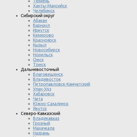
Тюмень
Ханты-Мансийск
Челябинск
Сибирский округ
Абакан
Барнаул
Иркутск
Кемерово
Красноярск
Кызыл
Новосибирск
Норильск
Омск
Томск
Дальневосточный
Благовещенск
Владивосток
Петропавловск-Камчатский
Улан-Удэ
Хабаровск
Чита
Южно-Сахалинск
Якутск
Северо-Кавказский
Владикавказ
Грозный
Махачкала
Назрань