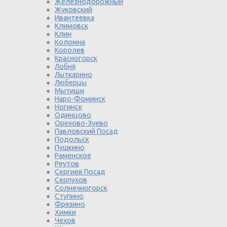
Железнодорожный
Жуковский
Ивантеевка
Климовск
Клин
Коломна
Королев
Красногорск
Лобня
Лыткарино
Люберцы
Мытищи
Наро-Фоминск
Ногинск
Одинцово
Орехово-Зуево
Павловский Посад
Подольск
Пушкино
Раменское
Реутов
Сергиев Посад
Серпухов
Солнечногорск
Ступино
Фрязино
Химки
Чехов