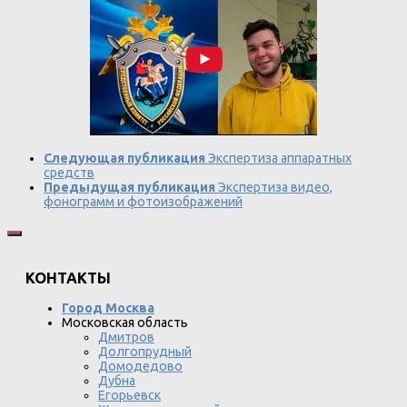
Следующая публикация
Экспертиза аппаратных
средств
Предыдущая публикация
Экспертиза видео,
фонограмм и фотоизображений
КОНТАКТЫ
Город Москва
Московская область
Дмитров
Долгопрудный
Домодедово
Дубна
Егорьевск