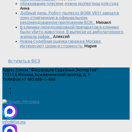
образование плесени, нужна экспертиза для суда
Анна
Добрый день. Робот-пылесос BORK V851 заехал в
зону отмеченную в официальном,
рекомендованном приложении BOR...
Михаил
В клинике передозировкой препаратов в клинике
было убито животное. В выписке из амбулаторного
журнала зафик...
Алексей
Нужна Судебная оценка гаража в Москве.
Интересуют сроки и стоимость.
Мария
Вступить в ФСЭ
Адрес
Союза "Федерация Судебных Экспертов"
:
115114
,
Москва
,
Кожевнический проезд, д. 3
Телефон:
+7 495 666–5–666
info@fse.ms