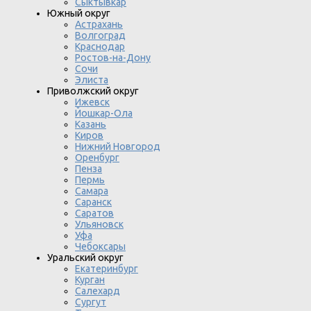
Сыктывкар
Южный округ
Астрахань
Волгоград
Краснодар
Ростов-на-Дону
Сочи
Элиста
Приволжский округ
Ижевск
Йошкар-Ола
Казань
Киров
Нижний Новгород
Оренбург
Пенза
Пермь
Самара
Саранск
Саратов
Ульяновск
Уфа
Чебоксары
Уральский округ
Екатеринбург
Курган
Салехард
Сургут