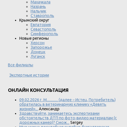
Махачкала
Назрань
Нальчик
Ставрополь
Крымский округ
Евпатория
Севастополь
Симферополь
Новые регионы
Херсон
Запорожье
Донецк
Луганск
Все филиалы
Экспертные истории
ОНЛАЙН КОНСУЛЬТАЦИЯ
09.02.2026 г. М............. (далее – Истец, Потребитель)
обратилась в ветеринарную клинику «Девять
жизней»...
Александр
Здравствуйте, занимаетесь экспертизами
обстоятельств ДТП по фото-видео материалам (с
дорожных камер)? Смож...
Sergey
Мне нужна досудебная судебно-бухгалтерская