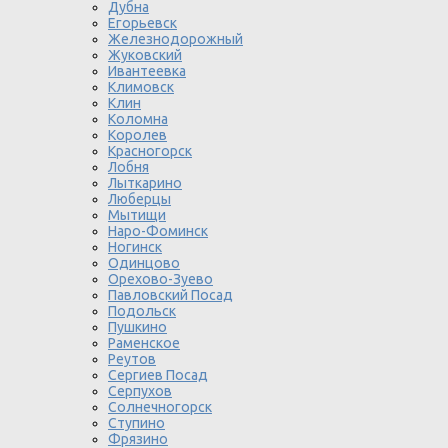
Дубна
Егорьевск
Железнодорожный
Жуковский
Ивантеевка
Климовск
Клин
Коломна
Королев
Красногорск
Лобня
Лыткарино
Люберцы
Мытищи
Наро-Фоминск
Ногинск
Одинцово
Орехово-Зуево
Павловский Посад
Подольск
Пушкино
Раменское
Реутов
Сергиев Посад
Серпухов
Солнечногорск
Ступино
Фрязино