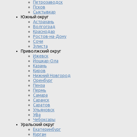
Петрозаводск
Псков
Сыктывкар
Южный округ
Астрахань
Волгоград
Краснодар
Ростов-на-Дону
Сочи
Элиста
Приволжский округ
Ижевск
Йошкар-Ола
Казань
Киров
Нижний Новгород
Оренбург
Пенза
Пермь
Самара
Саранск
Саратов
Ульяновск
Уфа
Чебоксары
Уральский округ
Екатеринбург
Курган