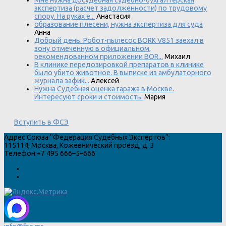
экспертиза (расчет задолженности) по трудовому
спору. На руках е...
Анастасия
образование плесени, нужна экспертиза для суда
Анна
Добрый день. Робот-пылесос BORK V851 заехал в
зону отмеченную в официальном,
рекомендованном приложении BOR...
Михаил
В клинике передозировкой препаратов в клинике
было убито животное. В выписке из амбулаторного
журнала зафик...
Алексей
Нужна Судебная оценка гаража в Москве.
Интересуют сроки и стоимость.
Мария
Вступить в ФСЭ
Адрес
Союза "Федерация Судебных Экспертов"
:
115114
,
Москва
,
Кожевнический проезд, д. 3
Телефон:
+7 495 666–5–666