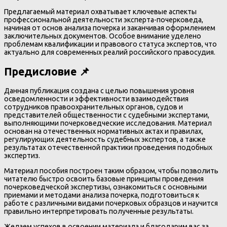
Предлагаемый материал охватывает ключевые аспекты
профессиональной деятельности эксперта-почерковеда,
начиная от основ анализа почерка и заканчивая оформлением
заключительных документов. Особое внимание уделено
проблемам квалификации и правового статуса экспертов, что
актуально для современных реалий российского правосудия.
Предисловие 📌
Данная публикация создана с целью повышения уровня
осведомленности и эффективности взаимодействия
сотрудников правоохранительных органов, судов и
представителей общественности с судебными экспертами,
выполняющими почерковедческие исследования. Материал
основан на отечественных нормативных актах и правилах,
регулирующих деятельность судебных экспертов, а также
результатах отечественной практики проведения подобных
экспертиз.
Материал пособия построен таким образом, чтобы позволить
читателю быстро освоить базовые принципы проведения
почерковедческой экспертизы, ознакомиться с основными
приемами и методами анализа почерка, подготовиться к
работе с различными видами почерковых образцов и научится
правильно интерпретировать полученные результаты.
Желаем успехов в освоении материала и благодарим вас за