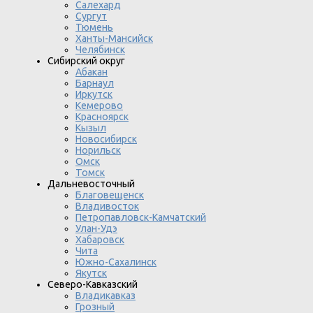
Салехард
Сургут
Тюмень
Ханты-Мансийск
Челябинск
Сибирский округ
Абакан
Барнаул
Иркутск
Кемерово
Красноярск
Кызыл
Новосибирск
Норильск
Омск
Томск
Дальневосточный
Благовещенск
Владивосток
Петропавловск-Камчатский
Улан-Удэ
Хабаровск
Чита
Южно-Сахалинск
Якутск
Северо-Кавказский
Владикавказ
Грозный