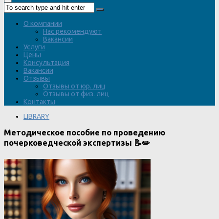
О компании
Нас рекомендуют
Вакансии
Услуги
Цены
Консультация
Вакансии
Отзывы
Отзывы от юр. лиц
Отзывы от физ. лиц
Контакты
LIBRARY
Методическое пособие по проведению
почерковедческой экспертизы 📝✏️