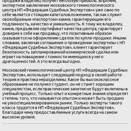
продажи владелец получит неплохую прибыль. Впрочем,
экспертное заключение московского геммологического
центра НП «Федерация Судебных Экспертов»» уже само по
себе является стоящим капиталовложением, так как служит
своеобразным «паспортом» камня, гарантирующим его
подлинность, качество и уникальность. К тому же владелец
камня, предъявляя сертификат качества центра, гарантирует
доверие к себе как продавцу, что позитивным образом
сказывается на оформлении сделок по купле-продаже. Иными
словами, заключая соглашение о проведении экспертизы с НП
«Федерация Судебных Экспертов», клиент гарантирует
безопасность запланированной коммерческой сделки или
играет на повышение стоимости имеющихся у него
драгоценностей. А это всегда выгодно.
Московский геммологический центр НП «Федерация Судебных
Экспертов», использует следующий подход в своей работе:
теория и практика неразделимы. Какое бы высококлассное
образование не получил студент, он не станет хорошим
специалистом, если практические занятия не будут включены в
учебный процесс. Только опыт и конкретные знания определят
степень того, что называется опытом и может быть продано
на узкоспециализированном рынке. Только эксперты такого
класса трудятся в НП «Федерация Судебных Экспертов»,
благодаря чему предоставляемые услуги всегда на самом
высоком уровне.