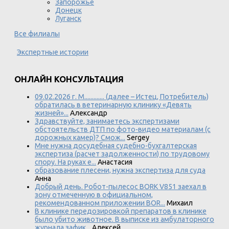
Запорожье
Донецк
Луганск
Все филиалы
Экспертные истории
ОНЛАЙН КОНСУЛЬТАЦИЯ
09.02.2026 г. М............. (далее – Истец, Потребитель)
обратилась в ветеринарную клинику «Девять
жизней»...
Александр
Здравствуйте, занимаетесь экспертизами
обстоятельств ДТП по фото-видео материалам (с
дорожных камер)? Смож...
Sergey
Мне нужна досудебная судебно-бухгалтерская
экспертиза (расчет задолженности) по трудовому
спору. На руках е...
Анастасия
образование плесени, нужна экспертиза для суда
Анна
Добрый день. Робот-пылесос BORK V851 заехал в
зону отмеченную в официальном,
рекомендованном приложении BOR...
Михаил
В клинике передозировкой препаратов в клинике
было убито животное. В выписке из амбулаторного
журнала зафик...
Алексей