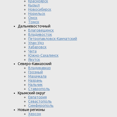
Красноярск
Кызыл
Новосибирск
Норильск
Омск
Томск
Дальневосточный
Благовещенск
Владивосток
Петропавловск-Камчатский
Улан-Удэ
Хабаровск
Чита
Южно-Сахалинск
Якутск
Северо-Кавказский
Владикавказ
Грозный
Махачкала
Назрань
Нальчик
Ставрополь
Крымский округ
Евпатория
Севастополь
Симферополь
Новые регионы
Херсон