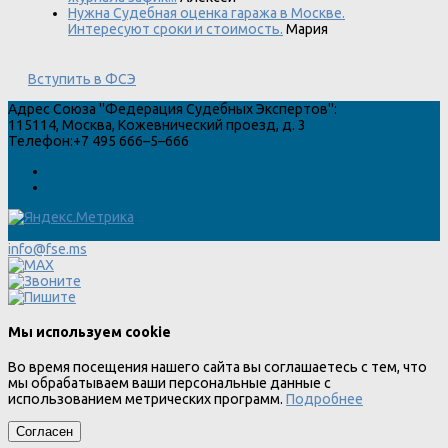
Нужна Судебная оценка гаража в Москве.
Интересуют сроки и стоимость.
Мария
Вступить в ФСЭ
Адрес
Союза "Федерация Судебных Экспертов"
:
115114
,
Москва
,
Кожевнический проезд, д. 3
Телефон:
+7 495 666–5–666
info@fse.ms
Мы используем cookie
Во время посещения нашего сайта вы соглашаетесь с тем, что
мы обрабатываем ваши персональные данные с
использованием метрических программ.
Подробнее
Согласен