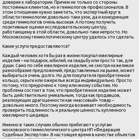
доверие к лаборатории. Причем не только со стороны
постоянных клиентов, но и геммологов-профессионалов. В
этом отношении нужно заметить, что экспертный круг в
области геммологии довольно-таки узок, да и конкуренция
среди геммологов очень высокая. А потому получить
позитивные оценки исследовательскому центру,
работающему в этой области, довольно-таки непросто. Но
Московскому геммологическому центру удалось это сделать.
Какие услуги предоставляются?
Каждый человек хотя бы раз в жизни покупал ювелирные
изделия – на подарок, юбилей, на свадьбу или просто так, для
души. Само по себе ювелирное изделие, не смотря на великое
разнообразие предложений, представленных на рынке, может
выбираться очень долго. Но для покупателя приобретенное
кольцо, серьги или ожерелье всегда индивидуально. Просто
потому, что приурочено к тому или иному событию. Но
проблема состоит в том, что приобретенное изделие может
быть действительно уникальным, тогда как продавцов,
реализующих драгоценности как «массовый» товар –
довольно много. Поэтому иногда возникает необходимость
проверить подлинность и реальную ценность купленного
ювелирного шедевра.
Именно в таких случаях обычно прибегают к услугам
московского геммологического центра НП «Федерация
Судебных Экспертов». В настоящее время в качестве объектов