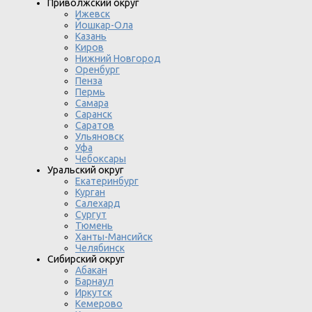
Приволжский округ
Ижевск
Йошкар-Ола
Казань
Киров
Нижний Новгород
Оренбург
Пенза
Пермь
Самара
Саранск
Саратов
Ульяновск
Уфа
Чебоксары
Уральский округ
Екатеринбург
Курган
Салехард
Сургут
Тюмень
Ханты-Мансийск
Челябинск
Сибирский округ
Абакан
Барнаул
Иркутск
Кемерово