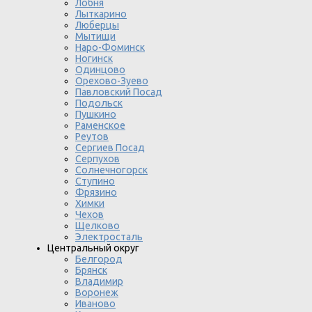
Лобня
Лыткарино
Люберцы
Мытищи
Наро-Фоминск
Ногинск
Одинцово
Орехово-Зуево
Павловский Посад
Подольск
Пушкино
Раменское
Реутов
Сергиев Посад
Серпухов
Солнечногорск
Ступино
Фрязино
Химки
Чехов
Щелково
Электросталь
Центральный округ
Белгород
Брянск
Владимир
Воронеж
Иваново