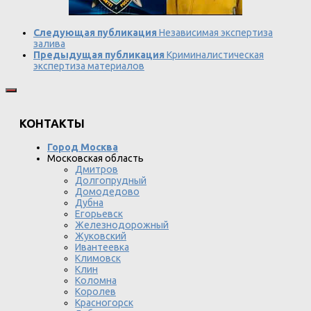
Следующая публикация
Независимая экспертиза
залива
Предыдущая публикация
Криминалистическая
экспертиза материалов
КОНТАКТЫ
Город Москва
Московская область
Дмитров
Долгопрудный
Домодедово
Дубна
Егорьевск
Железнодорожный
Жуковский
Ивантеевка
Климовск
Клин
Коломна
Королев
Красногорск